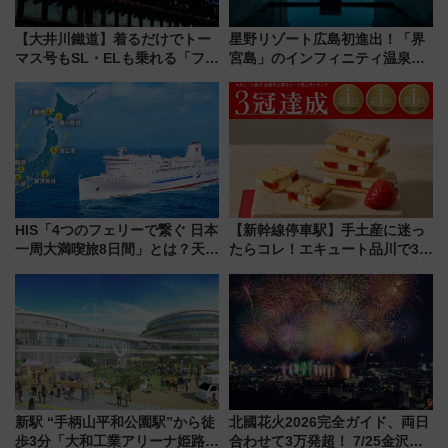
【大井川鐵道】着るだけでトー
星野リゾート広島初進出！「界
マス号もSL・ELも乗れる「フリ
宮島」のインフィニティ温泉と
ーきっぷTシャツ」8月6日より
古式サウナ「石風呂」を大解剖
受注販売
宿泊料金・アクセスは？（2026
年7月23日開業）
HIS「4つのフェリーで繋ぐ 日本
【新幹線停車駅】手土産に迷っ
一周大満喫旅8日間」とは？天橋
たらコレ！エキュート品川で3年
立・小樽・日光東照宮など全国
連続売上1位を獲得した定番手土
の絶景＆限定グルメを網羅！煩
産スイーツとは？
雑な手続きも不要でお手軽に楽
しめるプランが登場
新駅 “手柄山平和公園駅”から徒
北國花火2026完全ガイド、両日
歩3分「大和工業アリーナ姫路」
合わせて3万発超！ 7/25金沢大