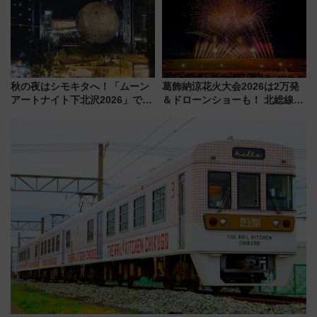
7月17日～開催）
秋の夜はシモキタへ！「ムーン
葛飾納涼花火大会2026は2万発
アートナイト下北沢2026」でイ
＆ドローンショーも！ 北総線を
マーシブシアターやアート巡り
使った穴場アクセスや臨時列
を満喫しよう
車、観覧スポット情報と周辺観
光まとめ（7/28開催）