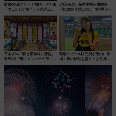
愛媛OV新アリーナ構想、伊予市
JR北海道が新型事業用機関車
「ウェルピア伊予」が急浮上！
「DD200形式500代」3両導入へ
サイボウズ青野社長の参加表明
で探る鉄道アクセスの未来
乃木坂46〝駅と新幹線に降臨〟
球場のビール販売員が車内に登
音声ARで響くメンバーの声「真
場！夏の移動を盛り上げるJR九
夏の全国ツアー2026」
州「ビール新幹線」7月31日・8
月7日限定 ソフトバンクホーク
スとコラボ