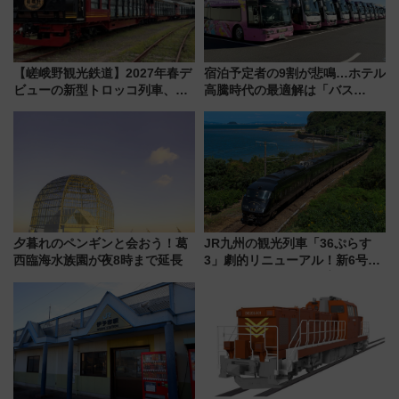
【嵯峨野観光鉄道】2027年春デ
宿泊予定者の9割が悲鳴…ホテル
ビューの新型トロッコ列車、い
高騰時代の最適解は「バス
よいよ試運転開始へ！現行車両
泊」!? WILLER最新調査で判明
は2026年で引退
した、推し活遠征や観光時のリ
アルな懐事情
夕暮れのペンギンと会おう！葛
JR九州の観光列車「36ぷらす
西臨海水族園が夜8時まで延長
3」劇的リニューアル！新6号車
“1〜2名用グリーン個室”と曜日
別 “プレミアムランチ”導入･ル
ートや価格など解説