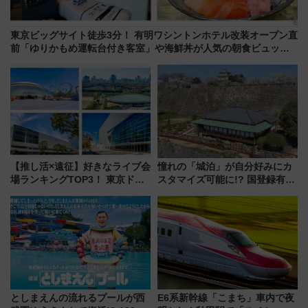
東京ビッグサイト徒歩3分！ 有明ワシントンホテル改装オープン直
前「ゆりかもめ運転台付き客室」や海鮮丼が人気の朝食ビュッフ
ェを現地レポ
【推し活×遠征】好きなライブ会
憧れの「城泊」が自分好みにカ
場ランキングTOP3！ 東京ドー
スタマイズ可能に!? 国登録有形
ムや大阪城ホールが選ばれる理
文化財・丸亀城「延寿閣別館」
由と交通アクセス術、ライブ会
にオーダーメイド型の宿泊プラ
場に何を求める？
ンが誕生！
としまえんの流れるプールが西
E6系新幹線「こまち」車内で夜