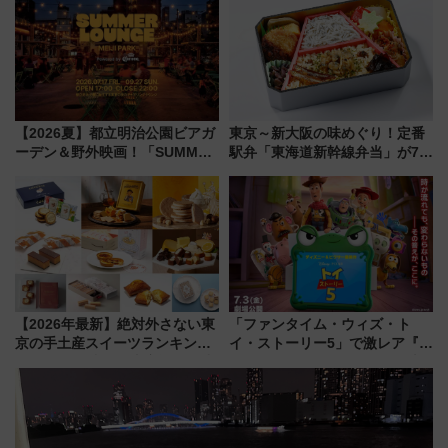
場
【2026夏】都立明治公園ビアガ
東京～新大阪の味めぐり！定番
ーデン＆野外映画！「SUMMER
駅弁「東海道新幹線弁当」が7月
LOUNGE」のアクセスと上映ス
21日にリニューアル発売
ケジュール 夜風とビール、映画
を満喫！
【2026年最新】絶対外さない東
「ファンタイム・ウィズ・ト
京の手土産スイーツランキング
イ・ストーリー5」で激レア『ロ
TOP10！帰省のお土産選びに迷
ルカナ』カードをゲット！最新
ったら
デコレーションも徹底解説