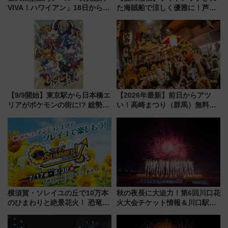
VIVA！ハワイアン」18日から営
た海賊船で涼しく優雅に！芦ノ
業開始 小さなお子様連れのフ
湖花火大会にあわせた特別なク
ァミリーから大人まで幅広い世
ルーズ
代が一日中楽しる夏のリゾート
を楽しんで
【9/9開始】東京駅から日本橋エ
【2026年最新】前日からアツ
リアがポケモンの街に!? 総勢
い！高崎まつり（群馬）無料観
100匹以上が出現「レジェンド
覧エリアから初開催100人みこ
リサーチ」本格謎解き・グッズ
しまで
情報まとめ
横須賀・ソレイユの丘で10万本
秋の夜長に大迫力！第6回川口花
のひまわりと絶景花火！ 恐竜や
火大会チケット情報＆川口駅か
ドッグプールなど三浦半島の日
らのアクセスガイド
帰りお出かけ最新情報（2026年