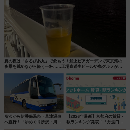
夏の夜は「さるびあ丸」で飲もう！船上ビアガーデンで東京湾の
夜景を眺めながら軽く一杯……工場直送生ビールや島グルメが美
味い
所沢から伊香保温泉・草津温泉
【2026年最新】京都府の賃貸・
へ直行！「ゆめぐり所沢・川越
駅ランキング発表！「丹波口」
号」で群馬の温泉旅をもっと気
の大躍進と「西大路」人気の理