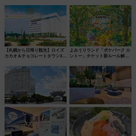
10月開業！Novelbright公演 や
会・8/1川北大会の2つの花火大
大相撲巡業など 豪華イベントと
会の日程・アクセス・観覧席ま
アクセス
とめ（石川県）
【札幌から日帰り観光】ロイズ
よみうりランド「ポケパーク カ
カカオ＆チョコレートタウン3周
ントー」チケット新ルール解
年！ 9月は入場料半額やチョコ
説！購入制限の緩和と入場時の
詰め放題を開催、ロイズタウン
本人確認が11月スタート
駅からのアクセスも