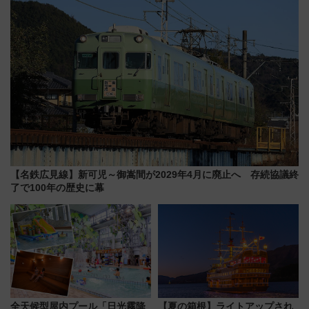
【名鉄広見線】新可児～御嵩間が2029年4月に廃止へ 存続協議終
了で100年の歴史に幕
全天候型屋内プール「日光霧降
【夏の箱根】ライトアップされ