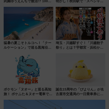
武園ゆうえんちで復活!? 100周
明かし！秋田駅で「スペシャル
年記念企画＆「春日のうん○スラ
ナイト」8月開催、料金や予約方
イダー」に注目 2026年夏は所
法は？
沢へ遊びに行こう
猛暑の夏こそトルコへ！「クー
埼玉・川越駅すぐ！「川越餃子
ルケーション」で巡る黒海沿岸
祭り」とは？宇都宮・浜松から
やエーゲ海の避暑リゾート 関
ご当地和牛まで全国の人気餃子
連検索数が前年比237％増、ナ
を食べ比べ【7月25日・26日開
ショジオも認める『2026年に訪
催】
れるべき世界の旅先』
ポケモン「ヌオー」と巡る高知
誕生15周年の「ぴよりん」が名
旅！ ポケふた＆ヌオー電車で楽
古屋市交通局の一日乗車券に！
しむ鉄道スタンプラリーで土佐
東山線では貸切電車も登場【限
路の絶景と絶品グルメを満喫！
定1万5000枚】
（7月18日スタート）