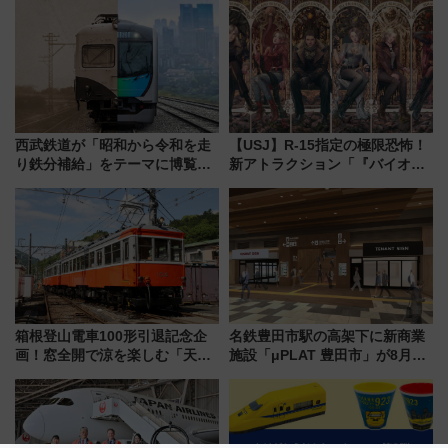
軽に 運行ダイヤ・運賃を解説
由は？
西武鉄道が「昭和から令和を走
【USJ】R-15指定の極限恐怖！
り鉄分補給」をテーマに博覧会
新アトラクション「『バイオハ
を実施！くすのきホールで8月
ザード レクイエム』 ザ・ダイ
14日から 新車両「トキイロ」体
ブ」今秋登場 ―予測不能の恐
験ブースも アクセスや申込方法
怖に泣き叫べ―
を解説
箱根登山電車100形引退記念企
名鉄豊田市駅の高架下に新商業
画！窓全開で涼を楽しむ「天然
施設「μPLAT 豊田市」が8月26
クーラー体験号」と限定鉄コレ
日開業！全8店舗が出店し街の新
発売
たな玄関口へ