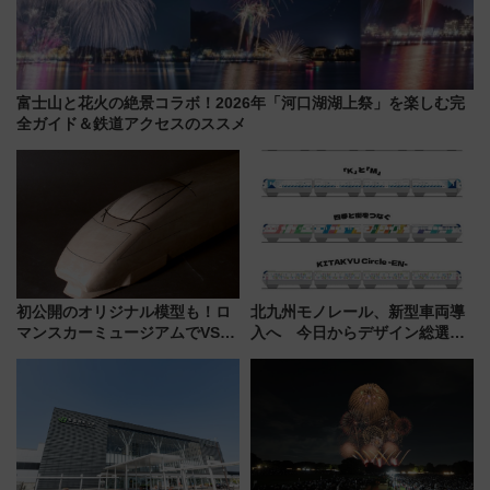
富士山と花火の絶景コラボ！2026年「河口湖湖上祭」を楽しむ完
全ガイド＆鉄道アクセスのススメ
初公開のオリジナル模型も！ロ
北九州モノレール、新型車両導
マンスカーミュージアムでVSE
入へ 今日からデザイン総選挙
の設計秘話に迫る企画展が7月
始まる
15日スタート