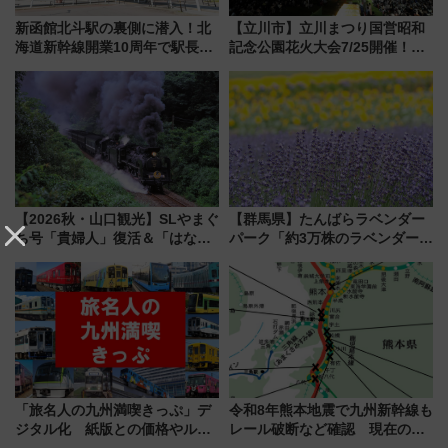
新函館北斗駅の裏側に潜入！北
【立川市】立川まつり国営昭和
海道新幹線開業10周年で駅長
記念公園花火大会7/25開催！
室・地下通路など公開イベン
5000発の花火が夜を彩る 今年は
ト 参加方法や体験内容を紹介
混雑に要注意、その理由は
【2026秋・山口観光】SLやまぐ
【群馬県】たんばらラベンダー
ち号「貴婦人」復活＆「はなあ
パーク「約3万株のラベンダー」
かり」初走行区間も！山口DCの
が見頃！新幹線＆無料送迎バス
注目観光列車まとめ きっぷの取
で都心から約1時間半で夏の絶景
り方は？
を！
「旅名人の九州満喫きっぷ」デ
令和8年熊本地震で九州新幹線も
ジタル化 紙版との価格やルー
レール破断など確認 現在の運