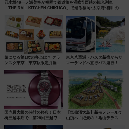
乃木坂46一ノ瀬美空が福岡で鉄道旅を満喫⁈ 西鉄の観光列車
「THE RAIL KITCHEN CHIKUGO」で巡る福岡･太宰府･柳川の
旅！YouTubeが公開に
気になる第1位の弁当は？ グラ
東京八重洲・バスタ新宿からサ
ンスタ東京「東京駅限定弁当
マーランドへ直行バス運行！ お
2026 売上ランキング」
トクな1Dayパスで夏のプールと
推し活を楽しもう！（2026年
8/1～31）
国内最大級の時計の祭典！日本
【気仙沼大島】新モノレールで
橋三越本店で「第29回三越ワー
山頂へ！絶景の「亀山テラス
ルドウォッチフェア」開幕
360°」が7月19日オープン、休
【2026年8月5日～25日】
暇村のお得な日帰りプランも登