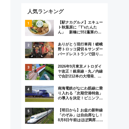
人気ランキング
【駅ナカグルメ】エキュー
ト秋葉原に「T’sたんた
ん」 新橋に551蓬莱の
DNAを継ぐ「東京豚饅」、
オムライス専門店「肉とた
ありがとう現行車両！嵯峨
まご」新グルメ続々登場！
野トロッコ貸切＆サンダー
【2026年8月】
バードレストランで語り合
う秋の京都 斉藤雪乃＆福
原トシヒロと行く！9月13
2026年9月東京メトロダイ
日「京都の鉄道満喫ツア
ヤ改正！銀座線・丸ノ内線
ー」開催
で合計212本の大増発、混
雑緩和に期待
南海電鉄がなにわ筋線に乗
り入れる「次期空港特急」
の導入を決定！ピニンファ
リーナによる日本初の鉄道
デザイン
【明日から】お盆の新幹線
「のぞみ」は自由席なし！
8月8日午前はほぼ満席…で
も数時間ズラせば空きが見