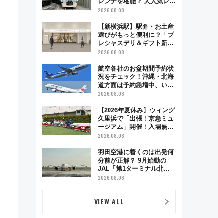
レンチを堪能？ 大人気レス
トラン列車「52席の至福」
2026.08.08
で味わう近江牛や伝統文化
の特別コラボ
【新横浜駅】駅弁・お土産
選びがもっと便利に？「プ
レシャスデリ＆ギフト新横
浜」がオープン 場所や営
2026.08.08
業時間・限定弁当を紹介
航空各社のお盆期間予約状
況をチェック！沖縄・北海
道方面は予約急増中、いま
から狙うべき日は？
2026.08.08
【2026年夏休み】ウィング
久里浜で「出張！京急ミュ
ージアム」開催！入場無料
でスタンプラリーや子ども
2026.08.08
制服撮影も
羽田空港に着くのは出発何
分前が正解？ 9月始動の
JAL「第1ターミナル北側
サテライト」は徒歩1キロ
2026.08.08
超え！ 知っておきたい変更
点まとめ
VIEW ALL