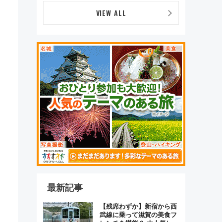
つかることも 混雑避ける
「空席」探しのコツ
VIEW ALL
最新記事
【残席わずか】新宿から西
武線に乗って滋賀の美食フ