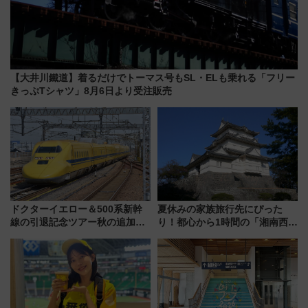
【大井川鐵道】着るだけでトーマス号もSL・ELも乗れる「フリー
きっぷTシャツ」8月6日より受注販売
ドクターイエロー＆500系新幹
夏休みの家族旅行先にぴった
線の引退記念ツアー秋の追加企
り！都心から1時間の「湘南西エ
画が決定！乗車体験やグッズ・
リア」満喫ガイド 鎌倉・江の
ホテル情報まとめ
島とは異なる魅力を持つ今夏の
注目スポット