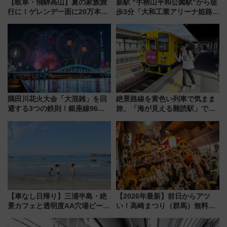
【岐阜・飛騨高山】夏の家族旅
新駅 “手柄山平和公園駅”から徒
行に！ゲレンデ一面に20万本の
歩3分「大和工業アリーナ姫路」
ひまわりが咲き誇る「アルコピ
10月開業！Novelbright公演 や
アひまわり園」開園
大相撲巡業など 豪華イベントと
アクセス
隅田川花火大会「大混雑」を回
絶景路線を黄色い列車で気まま
避する3つの鉄則！銀座線96本
旅、「海が見える難読駅」で幸
増発･浅草線臨時ダイヤ･スカイ
せの黄色いハンカチに願いを
ツリー駅の規制まとめ 7/25開催
「新・鉄道ひとり旅」279回目
（2026年）
の舞台は「島原鉄道」
【車なし日帰り】三浦半島・絶
【2026年最新】前日からアツ
景カフェと透明度AA穴場ビーチ
い！高崎まつり（群馬）無料観
を巡る！ おトクな電車きっぷ活
覧エリアから初開催100人みこ
用してストレスフリー旅へ行こ
しまで