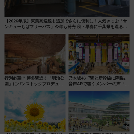
【2026年版】東葉高速線も追加でさらに便利に！人気きっぷ「サ
ンキューちばフリーパス」今年も発売 秋・早春に千葉県を巡るな
ら使い勝手・コスパ抜群
行列必至!? 博多駅近く「明治公
乃木坂46〝駅と新幹線に降臨〟
園」にパンストックプロデュー
音声ARで響くメンバーの声「真
スの新業態『Land Bageri』8/7
夏の全国ツアー2026」
オープン 秋からはビストロ営業
も！