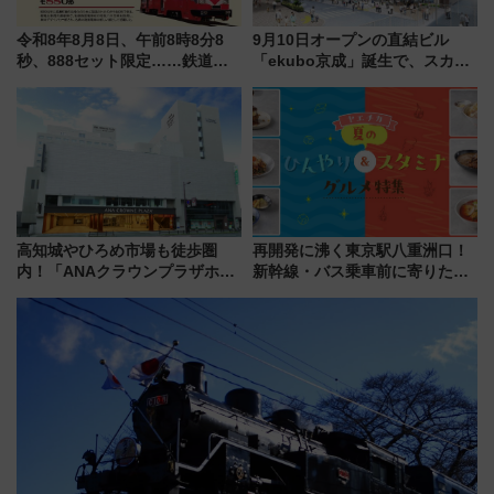
令和8年8月8日、午前8時8分8
9月10日オープンの直結ビル
秒、888セット限定……鉄道各
「ekubo京成」誕生で、スカイ
社の「8・8・8」な記念きっぷ
ライナーも停まる巨大ハブ駅・
たち
新鎌ヶ谷はどう変わる？ 全テナ
ント情報も公開！
高知城やひろめ市場も徒歩圏
再開発に沸く東京駅八重洲口！
内！「ANAクラウンプラザホテ
新幹線・バス乗車前に寄りたい
ル高知」が8月開業
「ヤエチカ」2026年夏の「ひん
やり＆スタミナグルメ」6選【新
店舗も！】