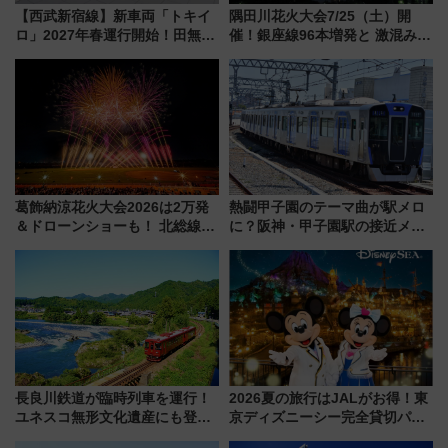
【西武新宿線】新車両「トキイ
隅田川花火大会7/25（土）開
ロ」2027年春運行開始！田無・
催！銀座線96本増発と 激混みの
新所沢にも停車 2028年春には
「浅草駅」を回避する最寄り駅･
「第2弾」も
アクセス攻略法、2万発の花火が
都心の夜に！
葛飾納涼花火大会2026は2万発
熱闘甲子園のテーマ曲が駅メロ
＆ドローンショーも！ 北総線を
に？阪神・甲子園駅の接近メロ
使った穴場アクセスや臨時列
ディがVaundy「かげろう」×向
車、観覧スポット情報と周辺観
谷実アレンジの特別仕様へ、8月
光まとめ（7/28開催）
5日始発から
長良川鉄道が臨時列車を運行！
2026夏の旅行はJALがお得！東
ユネスコ無形文化遺産にも登録
京ディズニーシー完全貸切パー
された「郡上おどり」楽しむ人
ティー招待券が当たるキャンペ