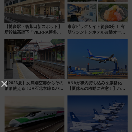
【博多駅・筑紫口新スポット】
東京ビッグサイト徒歩3分！ 有
新幹線高架下「VIERRA博多テ
明ワシントンホテル改装オープ
ラス」が9/18開業！九州初出店
ン直前「ゆりかもめ運転台付き
など注目の全6店舗 「博多活憩
客室」や海鮮丼が人気の朝食ビ
通り」も一新
ュッフェを現地レポ
【2026夏】女満別空港からその
ANAが機内持ち込みを厳格化
まま使える！JR石北本線＆バス
【夏休みの移動に注意！】ハン
乗り放題「北見・網走周遊フリ
ドバッグやPCケースも対象の
ーパス」でおトクに道東観光
「身の回り品」新サイズ制限
（8/3発売）
(40×30×20cm)おさらい