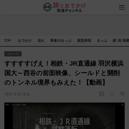
TOP
おでかけ
花火
青春18きっぷ
新型車両
きっぷ
駅･街 再
ニュース
すすすすげえ！相鉄・JR直通線 羽沢横浜
国大～西谷の前面映像、シールドと開削
のトンネル境界もみえた！【動画】
2019.10.09 14:10