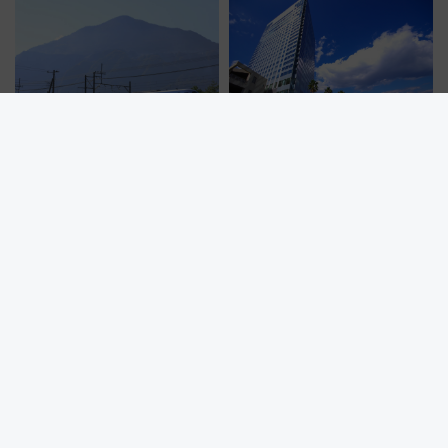
に 乗車には予約が必要
ーン始まる 条件は「夏の国内
線に2回搭乗」
【2026年夏】西武鉄道でおトク
【広島】瀬戸内海を望むリゾー
に秩父へ？ 小児50円＆コスパ最
トホテルで叶える！グランドプ
強きっぷで「安・近・短」な家
リンスホテル広島のフォトウエ
族旅行！ 深夜の正丸トンネル探
ディング＆カジュアルパーティ
検や特急ラビューも
ープラン