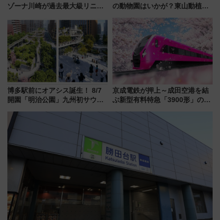
ゾーナ川崎が過去最大級リニュ
の動物園はいかが？東山動植物
ーアル！ フードコート拡大など
園＆のんほいパーク「ナイト
「いつから何が変わるか」徹底
ZOO」開催情報
解説！
博多駅前にオアシス誕生！ 8/7
京成電鉄が押上～成田空港を結
開園「明治公園」九州初サウナ
ぶ新型有料特急「3900形」のコ
TOTOPAや日本一のピザなど絶
ンセプト・デザイン公開 愛称
品グルメ登場で駅前の過ごし方
募集も実施
はどう変わる？