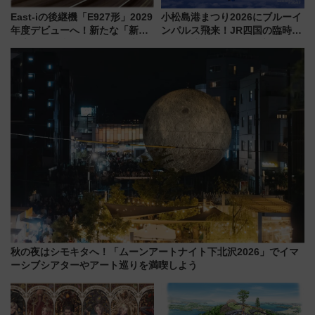
East-iの後継機「E927形」2029
小松島港まつり2026にブルーイ
年度デビューへ！新たな「新幹
ンパルス飛来！JR四国の臨時ダ
線専用検測車」の性能を徹底解
イヤや駐車場予約を徹底解説
説【JR東日本】
秋の夜はシモキタへ！「ムーンアートナイト下北沢2026」でイマ
ーシブシアターやアート巡りを満喫しよう