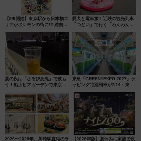
【9/9開始】東京駅から日本橋エ
愛犬と電車旅！近鉄の観光列車
リアがポケモンの街に!? 総勢
「つどい」で行く「わんわん列
100匹以上が出現「レジェンド
車」第5弾！海辺のBBQも楽し
リサーチ」本格謎解き・グッズ
める日帰りツアー
情報まとめ
夏の夜は「さるびあ丸」で飲も
東急「GREEN×EXPO 2027」ラ
う！船上ビアガーデンで東京湾
ッピング特別列車が7/14～東
の夜景を眺めながら軽く一
横・田園都市・目黒線でデビュ
杯……工場直送生ビールや島グ
ー！ 注目の編成やデザインまと
ルメが美味い
め
2026〜2029年、川崎駅直結のラ
【2026年版】夏休みに家族で夜