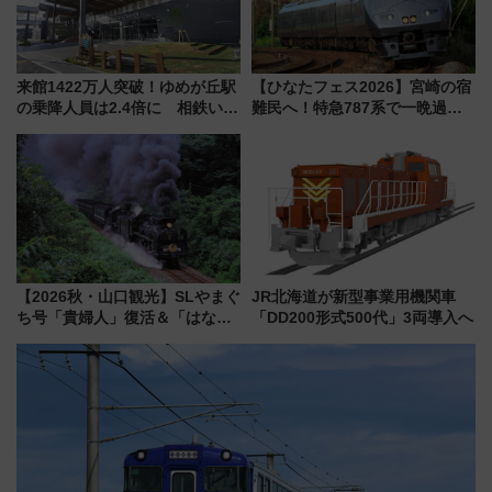
来館1422万人突破！ゆめが丘駅
【ひなたフェス2026】宮崎の宿
の乗降人員は2.4倍に 相鉄いず
難民へ！特急787系で一晩過ご
み野線「ゆめが丘ソラトス」2周
せる夜間滞在型イベント「スワ
年祭にそうにゃん＆DB.スター
ローおひさま」が救世主に？
マンが登場
【2026秋・山口観光】SLやまぐ
JR北海道が新型事業用機関車
ち号「貴婦人」復活＆「はなあ
「DD200形式500代」3両導入へ
かり」初走行区間も！山口DCの
注目観光列車まとめ きっぷの取
り方は？