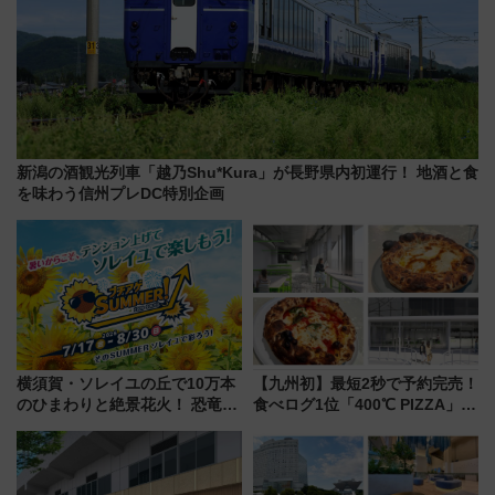
新潟の酒観光列車「越乃Shu*Kura」が長野県内初運行！ 地酒と食
を味わう信州プレDC特別企画
横須賀・ソレイユの丘で10万本
【九州初】最短2秒で予約完売！
のひまわりと絶景花火！ 恐竜や
食べログ1位「400℃ PIZZA」が
ドッグプールなど三浦半島の日
博多駅すぐの明治公園に8/7オー
帰りお出かけ最新情報（2026年
プン。もつ鍋風など限定メニュ
7月17日～開催）
ーも