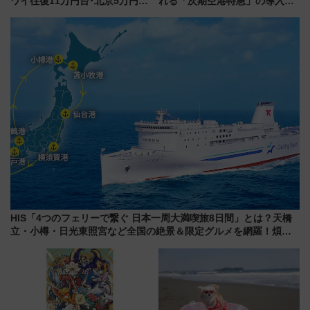
ワイ往復11万円台･北京5万円台
れる「次期空港特急」の導入を
～、憧れのビジネスクラスも！
決定！ピニンファリーナによる
来春のGW旅行まで狙える激ア
日本初の鉄道デザイン
ツ路線まとめ（8/10まで）
HIS「4つのフェリーで繋ぐ 日本一周大満喫旅8日間」とは？天橋
立・小樽・日光東照宮など全国の絶景＆限定グルメを網羅！煩雑
な手続きも不要でお手軽に楽しめるプランが登場