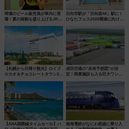
球場のビール販売員が車内に登
日向市駅が「日向坂46」駅に！
場！夏の移動を盛り上げるJR九
ひなたフェス2026開催に向けJR
州「ビール新幹線」7月31日・8
九州が記念きっぷや臨時列車で
月7日限定 ソフトバンクホーク
全力応援 夜行列車「ドリーム
スとコラボ
おひさま号」も走る
【札幌から日帰り観光】ロイズ
成田空港の”未来予想図”が決
カカオ＆チョコレートタウン3周
定！商業施設も入る巨大ワンタ
年！ 9月は入場料半額やチョコ
ーミナル、京成の高架新駅整備
詰め放題を開催、ロイズタウン
で新型特急が品川･羽田とを結
駅からのアクセスも
ぶ！ JR空港駅は2面3線化！
【ANA国際線タイムセール】ハ
南海電鉄がなにわ筋線に乗り入