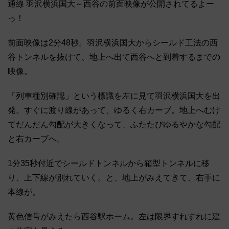
通線 羽沢横浜国大～西谷の前面映像が公開されてるよー
っ！
前面映像は2分48秒。羽沢横浜国大からシールド工法の西
谷トンネルを抜けて、地上へ出て西谷へと到着するまでの
映像。
「列車種別確認」という標識を左に見て羽沢横浜国大を出
発。すぐに渡り線があって、ゆるく右カーブ。地上へむけ
てだんだん勾配が大きくなって、ふたたびゆるやかな勾配
と右カーブへ。
1分35秒付近でシールドトンネルから箱型トンネルに移
り、上下線が別れていく。と、地上がみえてきて、右手に
本線が。
黄色信号がみえたら西谷駅ホーム。左は限界すれすれに建