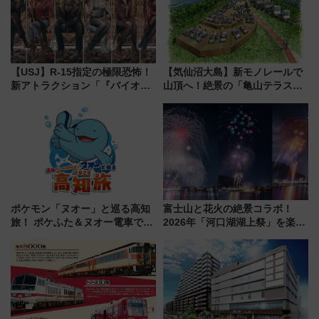
【USJ】R-15指定の極限恐怖！
【気仙沼大島】新モノレールで
新アトラクション「『バイオハ
山頂へ！絶景の「亀山テラス
ザード レクイエム』 ザ・ダイ
360°」が7月19日オープン、休
ブ」今秋登場 ―予測不能の恐
暇村のお得な日帰りプランも登
怖に泣き叫べ―
場
ポケモン「ヌオー」と巡る高知
富士山と花火の絶景コラボ！
旅！ ポケふた＆ヌオー電車で楽
2026年「河口湖湖上祭」を楽し
しむ鉄道スタンプラリーで土佐
む完全ガイド＆鉄道アクセスの
路の絶景と絶品グルメを満喫！
ススメ
（7月18日スタート）