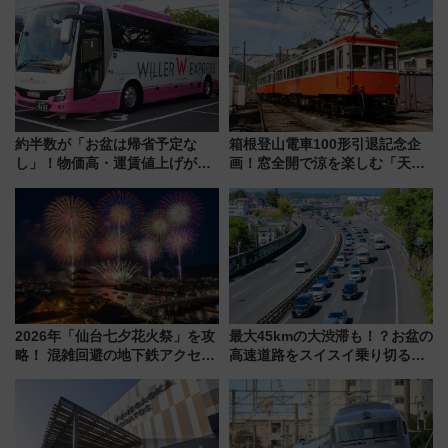
約半数が「お盆は帰省予定な
箱根登山電車100形引退記念企
し」！物価高・運賃値上げが財
画！窓全開で涼を楽しむ「天然
布を直撃、往復1万円以内なら帰
クーラー体験号」と限定鉄コレ
りたいけど……【WILLER お盆
発売
帰省動向調査】
2026年「仙台七夕花火祭」を攻
最大45kmの大渋滞も！？お盆の
略！ 混雑回避の地下鉄アクセス
高速道路をスイスイ乗り切る快
からまだ買える有料席情報、花
適ドライブ術
火前に楽しむ仙台観光ルートま
で解説！