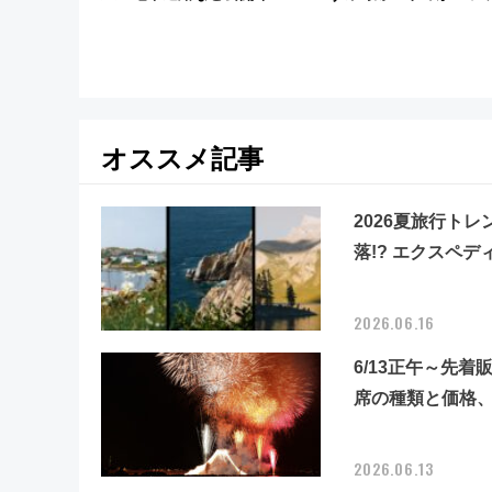
ト 参加方法や体験内容を紹介
2周年祭にそうにゃん＆
ーマンが登場
オススメ記事
2026夏旅行ト
落!? エクスペ
2026.06.16
6/13正午～先
席の種類と価格、
2026.06.13