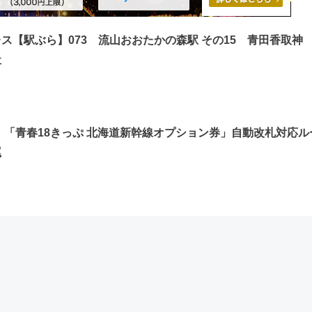
ス【駅ぶら】073 流山おおたかの森駅 その15 青田香取神
社
須！「青春18きっぷ 北海道新幹線オプション券」自動改札対応ル
罠