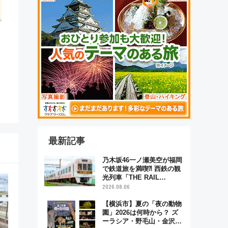
最新記事
乃木坂46一ノ瀬美空が福岡
で鉄道旅を満喫⁈ 西鉄の観
光列車「THE RAIL
KITCHEN CHIKUGO」で巡
2026.08.06
る福岡･太宰府･柳川の旅！
YouTubeが公開に
【横浜市】夏の「夜の動物
園」2026は何時から？ ズ
ーラシア・野毛山・金沢の