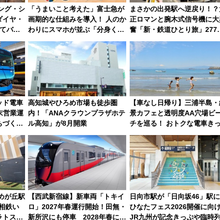
ィング・シ
「うまいこと考えた」富士急が
まさかの出発駅へ逆戻り！？
ダイヤ・
画期的な仕組みを導入！ 人のか
正ロマンと腕木式信号機に大
てバス
わりにスマホが並ぶ「分身く
奮「新・鉄道ひとり旅」277
るお出か
ん」始動
目の舞台は岐阜県の「明知鉄
道」
ッド電車
高知城やひろめ市場も徒歩圏
【車なし日帰り】三浦半島・
度末営業運
内！「ANAクラウンプラザホテ
景カフェと透明度AA穴場ビ
ちづくり
ル高知」が8月開業
チを巡る！ おトクな電車き
活用してストレスフリー旅へ
こう！
ゆめが丘駅
【西武新宿線】新車両「トキイ
日向市駅が「日向坂46」駅
 相鉄い
ロ」2027年春運行開始！田無・
ひなたフェス2026開催に向
ラトス」
新所沢にも停車 2028年春には
JR九州が記念きっぷや臨時