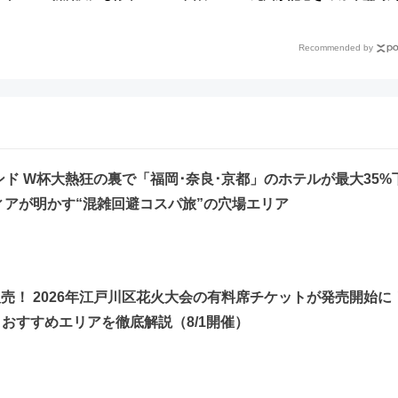
DB.スタ
「第2弾」も
で全力応援 夜行列車「ドリ
ムおひさま号」も走る
Recommended by
レンド W杯大熱狂の裏で「福岡･奈良･京都」のホテルが最大35%
ディアが明かす“混雑回避コスパ旅”の穴場エリア
着販売！ 2026年江戸川区花火大会の有料席チケットが発売開始に
おすすめエリアを徹底解説（8/1開催）