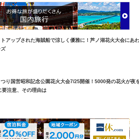
イトアップされた海賊船で涼しく優雅に！芦ノ湖花火大会にあ
ーズ
つり国営昭和記念公園花火大会7/25開催！5000発の花火が夜
に要注意、その理由は