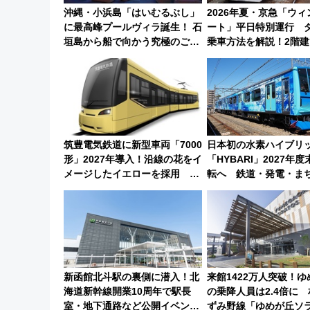
沖縄・小浜島「はいむるぶし」
2026年夏・京急「ウ
に最高峰プールヴィラ誕生！ 石
ート」平日特別運行 
垣島から船で向かう究極のご褒
乗車方法を解説！2階建
美旅「何もしない贅沢」を体験
や三浦海岸を堪能でき
してみない？
けプランもご紹介
筑豊電気鉄道に新型車両「7000
日本初の水素ハイブリ
形」2027年導入！沿線の花をイ
「HYBARI」2027年
メージしたイエローを採用 車
転へ 鉄道・発電・ま
内は落ち着いたゆとりある空間
で水素利活用が加速
に
新函館北斗駅の裏側に潜入！北
来館1422万人突破！
海道新幹線開業10周年で駅長
の乗降人員は2.4倍に
室・地下通路など公開イベン
ずみ野線「ゆめが丘ソ