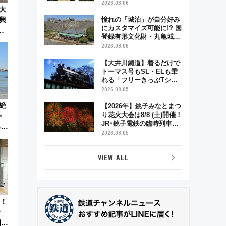
電車アクセスや見どころ、
2026.08.06
大
限定イベントを徹底解説！
興
憧れの「城泊」が自分好み
にカスタマイズ可能に!? 国
回
登録有形文化財・丸亀城
「延寿閣別館」にオーダー
2026.08.06
メイド型の宿泊プランが誕
生！
【大井川鐵道】着るだけで
トーマス号もSL・ELも乗
れる「フリーきっぷTシャ
ツ」8月6日より受注販売
2026.08.05
絶
【2026年】銚子みなとまつ
り花火大会は8/8 (土)開催！
ー
JR･銚子電鉄の臨時列車や
っぷ
アクセス情報、利根川に咲
2026.08.05
行
く8,000発の大迫力＆屋台
を満喫
VIEW ALL
に！
け
列車