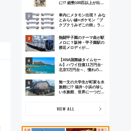
に!? 総勢100匹以上が出現
「レジェンドリサーチ」本
格謎解き・グッズ情報まと
車内にメタモン出現？ みな
め
とみらい線×ポケモン「ブ
クブクうみぞこの街」ラッ
ピング電車が運行開始に！
この夏は直通列車で横浜
熱闘甲子園のテーマ曲が駅
へ！
メロに？阪神・甲子園駅の
接近メロディが
Vaundy「かげろう」×向谷
実アレンジの特別仕様へ、
【ANA国際線タイムセー
8月5日始発から
ル】ハワイ往復11万円台･
北京5万円台～、憧れのビ
ジネスクラスも！来春の
GW旅行まで狙える激アツ
無一文の大学生が町家を水
路線まとめ（8/10まで）
族館に!? 福井･小浜の珍し
い水族館、世界に一つだけ
の塗り箸制作体験、鯖街道
の御食国など 小浜観光レポ
第2弾
VIEW ALL