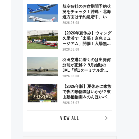
業時間・限定弁当を紹介
航空各社のお盆期間予約状
況をチェック！沖縄・北海
道方面は予約急増中、いま
から狙うべき日は？
2026.08.08
【2026年夏休み】ウィング
久里浜で「出張！京急ミュ
ージアム」開催！入場無料
でスタンプラリーや子ども
2026.08.08
制服撮影も
羽田空港に着くのは出発何
分前が正解？ 9月始動の
JAL「第1ターミナル北側
サテライト」は徒歩1キロ
2026.08.08
超え！ 知っておきたい変更
点まとめ
【2026年版】夏休みに家族
で夜の動物園はいかが？東
山動植物園＆のんほいパー
ク「ナイトZOO」開催情報
2026.08.07
VIEW ALL