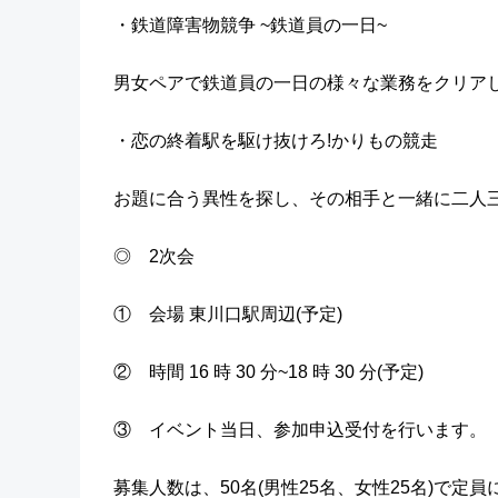
・鉄道障害物競争 ~鉄道員の一日~
男女ペアで鉄道員の一日の様々な業務をクリア
・恋の終着駅を駆け抜けろ!かりもの競走
お題に合う異性を探し、その相手と一緒に二人
◎ 2次会
① 会場 東川口駅周辺(予定)
② 時間 16 時 30 分~18 時 30 分(予定)
③ イベント当日、参加申込受付を行います。
募集人数は、50名(男性25名、女性25名)で