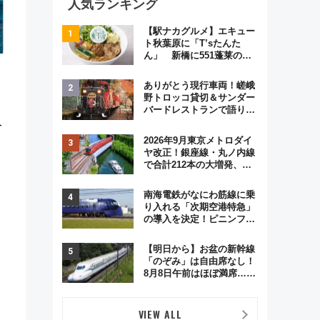
人気ランキング
【駅ナカグルメ】エキュー
ト秋葉原に「T’sたんた
ん」 新橋に551蓬莱の
DNAを継ぐ「東京豚饅」、
オムライス専門店「肉とた
ありがとう現行車両！嵯峨
まご」新グルメ続々登場！
野トロッコ貸切＆サンダー
【2026年8月】
バードレストランで語り合
う秋の京都 斉藤雪乃＆福
ト
原トシヒロと行く！9月13
2026年9月東京メトロダイ
日「京都の鉄道満喫ツア
ヤ改正！銀座線・丸ノ内線
ー」開催
で合計212本の大増発、混
雑緩和に期待
南海電鉄がなにわ筋線に乗
り入れる「次期空港特急」
の導入を決定！ピニンファ
リーナによる日本初の鉄道
デザイン
【明日から】お盆の新幹線
「のぞみ」は自由席なし！
8月8日午前はほぼ満席…で
も数時間ズラせば空きが見
つかることも 混雑避ける
「空席」探しのコツ
VIEW ALL