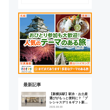
最新記事
【新横浜駅】駅弁・お土産
選びがもっと便利に？「プ
レシャスデリ＆ギフト新横
浜」がオープン 場所や営
2026.08.08