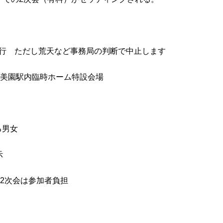
天決行 ただし荒天など事務局の判断で中止します
和美園駅内臨時ホーム特設会場
る男女
示
2次会は参加者負担