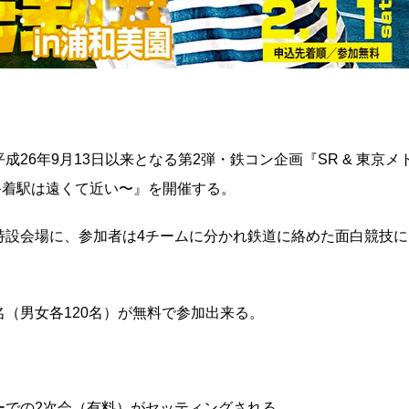
26年9月13日以来となる第2弾・鉄コン企画『SR & 東京メ
〜恋の終着駅は遠くて近い〜』を開催する。
特設会場に、参加者は4チームに分かれ鉄道に絡めた面白競技に
名（男女各120名）が無料で参加出来る。
ーでの2次会（有料）がセッティングされる。