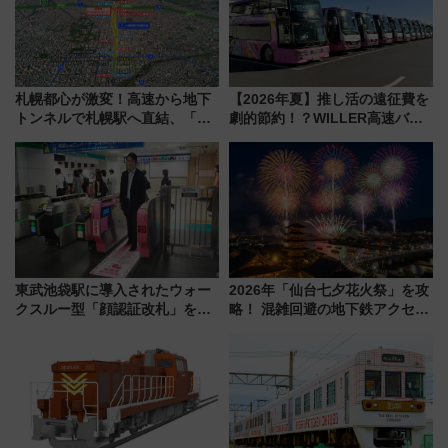
札幌都心が激変！高速から地下
【2026年夏】推し活の遠征費を
トンネルで札幌駅へ直結、「創
劇的節約！？WILLER高速バス
成川通都心アクセス道路」が7月
「1km5円セール」やワンコイン
から本格着工、延長4.8km整備
温泉の最強ルート 予約期間・
事業の全貌
対象路線まとめ
東武池袋駅に導入されたウォー
2026年「仙台七夕花火祭」を攻
クスルー型「顔認証改札」を見
略！ 混雑回避の地下鉄アクセス
る 低コストで「顔パス」実装
からまだ買える有料席情報、花
火前に楽しむ仙台観光ルートま
で解説！