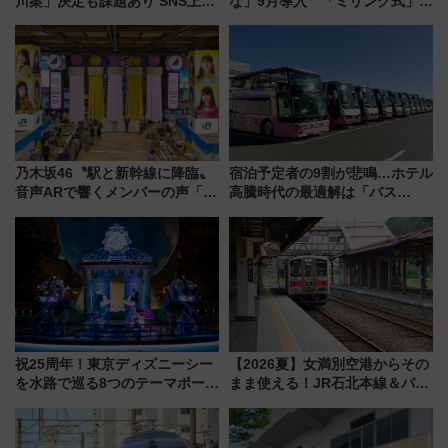
川案」決定も課題あり SNS上の
な」9月導入 「ミリング式」採
声は
用でメンテナンス作業を効率
化！安全性や乗り心地の向上に
貢献するだけでなく、全線区で
活躍するための仕組みも
乃木坂46〝駅と新幹線に降臨〟
宿泊予定者の9割が悲鳴…ホテル
音声ARで響くメンバーの声「真
高騰時代の最適解は「バス
夏の全国ツアー2026」
泊」!? WILLER最新調査で判明
した、推し活遠征や観光時のリ
アルな懐事情
祝25周年！東京ディズニーシー
【2026夏】女満別空港からその
を水路で巡る8つのテーマポート
まま使える！JR石北本線＆バス
と限定デコレーションを解説
乗り放題「北見・網走周遊フリ
ーパス」でおトクに道東観光
（8/3発売）