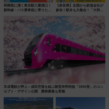
再開発に沸く東京駅八重洲口！
【奈良県】全国から鉄道会社が
新幹線・バス乗車前に寄りたい
参加！駅弁も大集合！「大和鉄
「ヤエチカ」2026年夏の「ひん
道まつり2026」が8月8日・9日
やり＆スタミナグルメ」6選【新
に開催決定
店舗も！】
京成電鉄が押上～成田空港を結ぶ新型有料特急「3900形」のコン
セプト・デザイン公開 愛称募集も実施