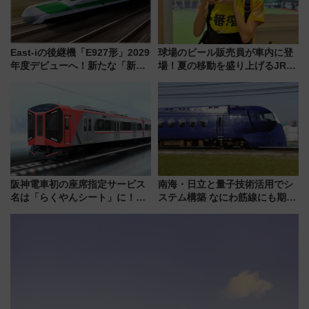
East-iの後継機「E927形」2029
球場のビール販売員が車内に登
年度デビューへ！新たな「新幹
場！夏の移動を盛り上げるJR九
線専用検測車」の性能を徹底解
州「ビール新幹線」7月31日・8
説【JR東日本】
月7日限定 ソフトバンクホーク
スとコラボ
阪神電車初の座席指定サービス
南海・日立と量子技術活用でシ
名は「らくやんシート」に！新
ステム構築 なにわ筋線にも期待
型3000系で大阪梅田～山陽姫路
乗務員・車両計画作業を短縮へ
を快適移動