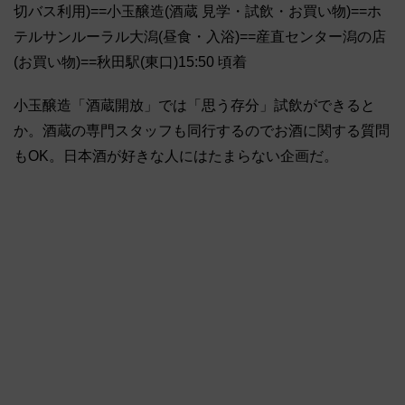
切バス利用)==小玉醸造(酒蔵 見学・試飲・お買い物)==ホ
テルサンルーラル大潟(昼食・入浴)==産直センター潟の店
(お買い物)==秋田駅(東口)15:50 頃着
小玉醸造「酒蔵開放」では「思う存分」試飲ができると
か。酒蔵の専門スタッフも同行するのでお酒に関する質問
もOK。日本酒が好きな人にはたまらない企画だ。