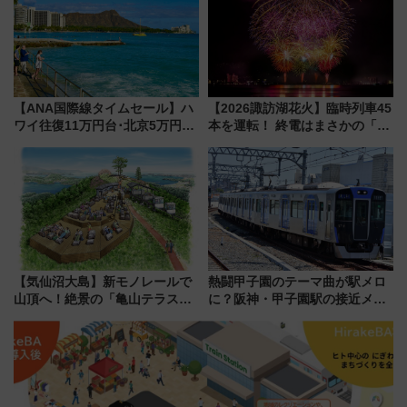
ルメが美味い
【ANA国際線タイムセール】ハ
【2026諏訪湖花火】臨時列車45
ワイ往復11万円台･北京5万円台
本を運転！ 終電はまさかの「0
～、憧れのビジネスクラスも！
時30分発新宿行き」!? 当日のプ
来春のGW旅行まで狙える激ア
ログラムから交通規制情報、観
ツ路線まとめ（8/10まで）
覧席情報まで徹底解説
【気仙沼大島】新モノレールで
熱闘甲子園のテーマ曲が駅メロ
山頂へ！絶景の「亀山テラス
に？阪神・甲子園駅の接近メロ
360°」が7月19日オープン、休
ディがVaundy「かげろう」×向
暇村のお得な日帰りプランも登
谷実アレンジの特別仕様へ、8月
場
5日始発から