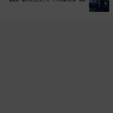
滋賀県 春のSL北びわこ号 3〜5月運行計画 発表