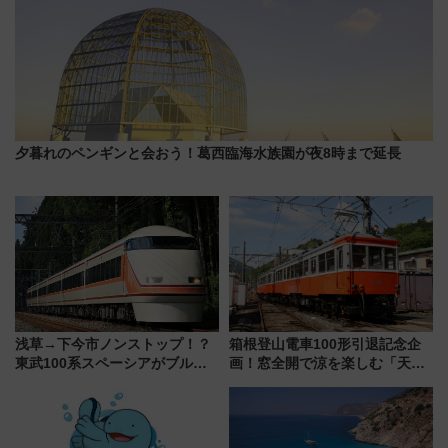
夕暮れのペンギンと会おう！葛西臨海水族園が夜8時まで延長
浅草→下今市ノンストップ！？
箱根登山電車100形引退記念企
東武100系スペーシアがブルー
画！窓全開で涼を楽しむ「天然
リボン賞35周年記念で「デビュ
クーラー体験号」と限定鉄コレ
ー当時の停車駅」を再現 運転
発売
時刻や特急券の買い方を紹介