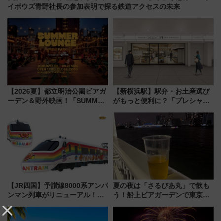
イボウズ青野社長の参加表明で探る鉄道アクセスの未来
【2026夏】都立明治公園ビアガ
【新横浜駅】駅弁・お土産選び
ーデン＆野外映画！「SUMMER
がもっと便利に？「プレシャス
LOUNGE」のアクセスと上映ス
デリ＆ギフト新横浜」がオープ
ケジュール 夜風とビール、映画
ン 場所や営業時間・限定弁当
を満喫！
を紹介
【JR四国】予讃線8000系アンパ
夏の夜は「さるびあ丸」で飲も
ンマン列車がリニューアル！内
う！船上ビアガーデンで東京湾
外装デザイン公開 デビューは
の夜景を眺めながら軽く一
今年12月
杯……工場直送生ビールや島グ