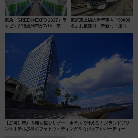
東急「GREEN×EXPO 2027」ラ
東武東上線の新型車両「90000
ッピング特別列車が7/14～東
系」お披露目 斬新な「逆スラ
横・田園都市・目黒線でデビュ
ント式」の先頭形状と明るく開
ー！ 注目の編成やデザインまと
放的な車内空間に注目、デビュ
め
ーは9月
【広島】瀬戸内海を望むリゾートホテルで叶える！グランドプリ
ンスホテル広島のフォトウエディング＆カジュアルパーティープ
ラン