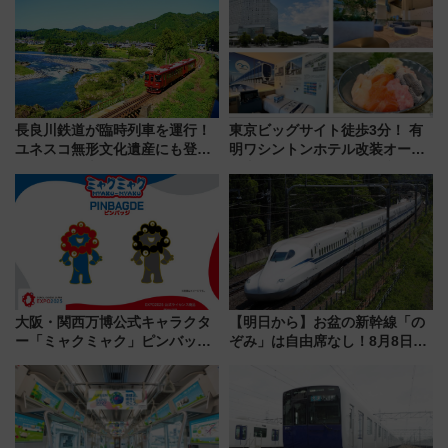
長良川鉄道が臨時列車を運行！
東京ビッグサイト徒歩3分！ 有
ユネスコ無形文化遺産にも登録
明ワシントンホテル改装オープ
された「郡上おどり」楽しむ人
ン直前「ゆりかもめ運転台付き
に 乗車には予約が必要
客室」や海鮮丼が人気の朝食ビ
ュッフェを現地レポ
大阪・関西万博公式キャラクタ
【明日から】お盆の新幹線「の
ー「ミャクミャク」ピンバッジ
ぞみ」は自由席なし！8月8日午
新登場！関西の駅構内などで7月
前はほぼ満席…でも数時間ズラ
中旬発売
せば空きが見つかることも 混
雑避ける「空席」探しのコツ