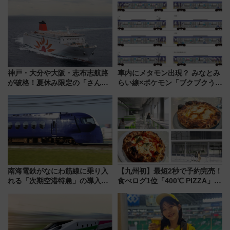
神戸・大分や大阪・志布志航路
車内にメタモン出現？ みなとみ
が破格！夏休み限定の「さんふ
らい線×ポケモン「ブクブクうみ
らわあスペシャルセール」スタ
ぞこの街」ラッピング電車が運
ート 夕朝食ビュッフェ付きで
行開始に！ この夏は直通列車で
快適な船旅はいかが？
横浜へ！
南海電鉄がなにわ筋線に乗り入
【九州初】最短2秒で予約完売！
れる「次期空港特急」の導入を
食べログ1位「400℃ PIZZA」が
決定！ピニンファリーナによる
博多駅すぐの明治公園に8/7オー
日本初の鉄道デザイン
プン。もつ鍋風など限定メニュ
ーも