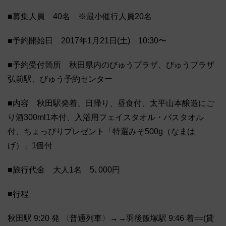
■募集人員 40名 ※最小催行人員20名
■予約開始日 2017年1月21日(土) 10:30〜
■予約受付箇所 秋田県内のびゅうプラザ、びゅうプラザ
弘前駅、びゅう予約センター
■内容 秋田駅発着、日帰り、昼食付、太平山本醸造にご
り酒300ml1本付、入浴用フェイスタオル・バスタオル
付、ちょっぴりプレゼント「特選みそ500g（なまは
げ）」1個付
■旅行代金 大人1名 5､000円
■行程
秋田駅 9:20 発 〈普通列車〉→→羽後飯塚駅 9:46 着==(貸