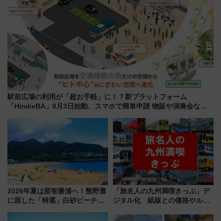
駅前広場の利用が「超お手軽」に！？新プラットフォーム
「HirakeBA」8月3日始動、スマホで簡単申請 物販や演奏会など
に【JR東日本】
2026年夏は那智勝浦へ！熊野灘
「旅名人の九州満喫きっぷ」デ
に面した「特選」白砂ビーチは
ジタル化 紙版との価格やルー
必見 「第17回那智勝浦町花火大
ルの違いを解説
会」は8月11日開催！