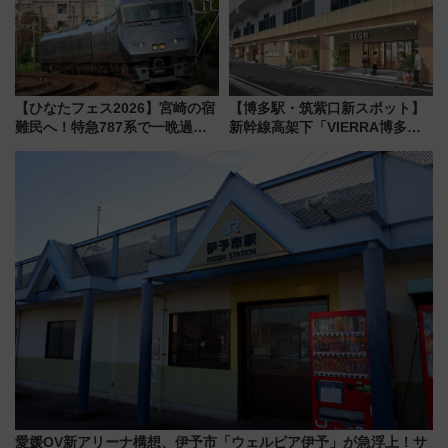
【ひなたフェス2026】宮崎の宿
【博多駅・筑紫口新スポット】
難民へ！特急787系で一晩過ご
新幹線高架下「VIERRA博多テ
せる夜間滞在型イベント「スワ
ラス」が9/18開業！九州初出店
ローおひさま」が救世主に？
など注目の全6店舗 「博多活憩
通り」も一新
愛媛OV新アリーナ構想、伊予市「ウェルピア伊予」が急浮上！サ