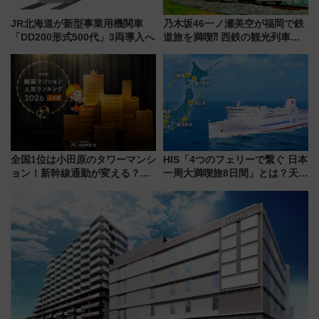
JR北海道が新型事業用機関車
乃木坂46一ノ瀬美空が福岡で鉄
「DD200形式500代」3両導入へ
道旅を満喫⁈ 西鉄の観光列車
「THE RAIL KITCHEN
CHIKUGO」で巡る福岡･太宰
府･柳川の旅！YouTubeが公開
に
全国1位は小田原のタワーマンシ
HIS「4つのフェリーで繋ぐ 日本
ョン！新幹線通勤が変える？
一周大満喫旅8日間」とは？天橋
「住みたい街」の最新トレンド
立・小樽・日光東照宮など全国
【新築マンション人気ランキン
の絶景＆限定グルメを網羅！煩
グ】
雑な手続きも不要でお手軽に楽
しめるプランが登場