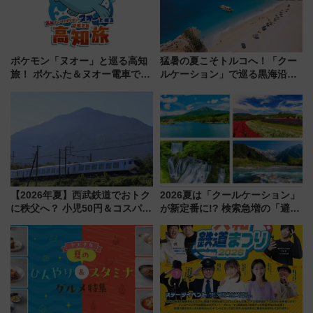
ポケモン「ヌオー」と巡る高知
猛暑の夏こそトルコへ！「クー
旅！ ポケふた＆ヌオー電車で楽
ルケーション」で巡る黒海沿岸
しむ鉄道スタンプラリーで土佐
やエーゲ海の避暑リゾート 関
路の絶景と絶品グルメを満喫！
連検索数が前年比237％増、ナ
（7月18日スタート）
ショジオも認める『2026年に訪
れるべき世界の旅先』
【2026年夏】西武鉄道でおトク
2026夏は「クールケーション」
に秩父へ？ 小児50円＆コスパ最
が新定番に!? 検索急増の「避暑
強きっぷで「安・近・短」な家
地ランキングTOP5」。涼しさ
族旅行！ 深夜の正丸トンネル探
と移動を楽しむ、電車で行くお
検や特急ラビューも
すすめ観光情報も