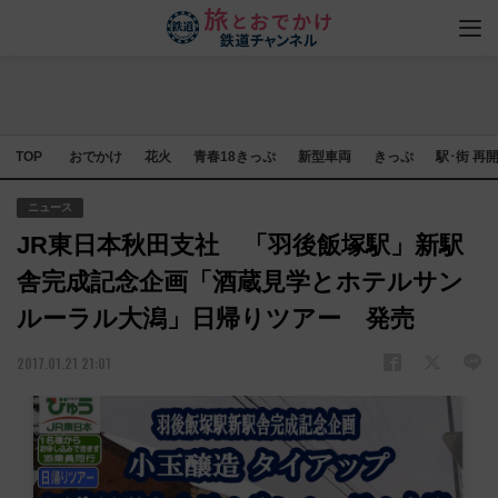
TOP
おでかけ
花火
青春18きっぷ
新型車両
きっぷ
駅･街 再
ニュース
JR東日本秋田支社 「羽後飯塚駅」新駅
舎完成記念企画「酒蔵見学とホテルサン
ルーラル大潟」日帰りツアー 発売
2017.01.21 21:01