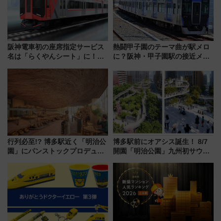
阪神電車初の座席指定サービス
熱闘甲子園のテーマ曲が駅メロ
名は「らくやんシート」に！新
に？阪神・甲子園駅の接近メロ
型3000系で大阪梅田～山陽姫路
ディがVaundy「かげろう」×向
を快適移動
谷実アレンジの特別仕様へ、8月
5日始発から
行列必至!? 博多駅近く「明治公
博多駅前にオアシス誕生！ 8/7
園」にパンストックプロデュー
開園「明治公園」九州初サウナ
スの新業態『Land Bageri』8/7
TOTOPAや日本一のピザなど絶
オープン 秋からはビストロ営業
品グルメ登場で駅前の過ごし方
も！
はどう変わる？