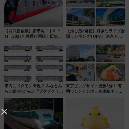
【西武新宿線】新車両「トキイ
【推し活×遠征】好きなライブ会
ロ」2027年春運行開始！田無・
場ランキングTOP3！ 東京ドー
新所沢にも停車 2028年春には
ムや大阪城ホールが選ばれる理
「第2弾」も
由と交通アクセス術、ライブ会
場に何を求める？
車内にメタモン出現？ みなとみ
東京ビッグサイト徒歩3分！ 有
らい線×ポケモン「ブクブクうみ
明ワシントンホテル改装オープ
ぞこの街」ラッピング電車が運
ン直前「ゆりかもめ運転台付き
行開始に！ この夏は直通列車で
客室」や海鮮丼が人気の朝食ビ
横浜へ！
ュッフェを現地レポ