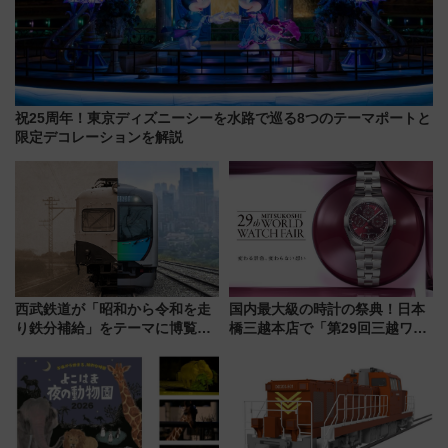
祝25周年！東京ディズニーシーを水路で巡る8つのテーマポートと
限定デコレーションを解説
西武鉄道が「昭和から令和を走
国内最大級の時計の祭典！日本
り鉄分補給」をテーマに博覧会
橋三越本店で「第29回三越ワー
を実施！くすのきホールで8月
ルドウォッチフェア」開幕
14日から 新車両「トキイロ」体
【2026年8月5日～25日】
験ブースも アクセスや申込方法
を解説