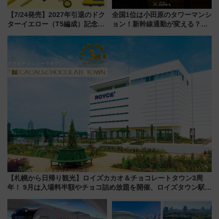
【7/24発売】2027年引退のドク
全国1位は小田原のタワーマンシ
ターイエロー（T5編成）記念グ
ョン！新幹線通勤が変える？
ッズ7種が登場！ 新幹線車内放
「住みたい街」の最新トレンド
送の目覚まし時計など通販・販
【新築マンション人気ランキン
売店舗まとめ
グ】
【札幌から日帰り観光】ロイズカカオ＆チョコレートタウン3周
年！ 9月は入場料半額やチョコ詰め放題を開催、ロイズタウン駅か
らのアクセスも