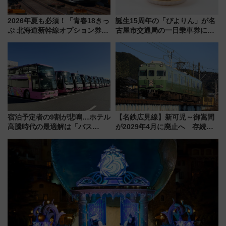
2026年夏も必須！「青春18きっ
誕生15周年の「ぴよりん」が名
ぷ 北海道新幹線オプション券」
古屋市交通局の一日乗車券に！
自動改札対応ルールと途中下車
東山線では貸切電車も登場【限
の罠
定1万5000枚】
宿泊予定者の9割が悲鳴…ホテル
【名鉄広見線】新可児～御嵩間
高騰時代の最適解は「バス
が2029年4月に廃止へ 存続協
泊」!? WILLER最新調査で判明
議終了で100年の歴史に幕
した、推し活遠征や観光時のリ
アルな懐事情