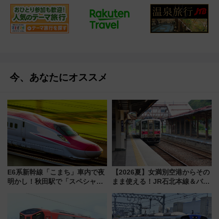
今、あなたにオススメ
E6系新幹線「こまち」車内で夜
【2026夏】女満別空港からその
明かし！秋田駅で「スペシャル
まま使える！JR石北本線＆バス
ナイト」8月開催、料金や予約方
乗り放題「北見・網走周遊フリ
法は？
ーパス」でおトクに道東観光
（8/3発売）