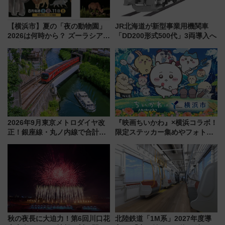
【横浜市】夏の「夜の動物園」
JR北海道が新型事業用機関車
2026は何時から？ ズーラシア・
「DD200形式500代」3両導入へ
野毛山・金沢の電車アクセスや
見どころ、限定イベントを徹底
解説！
2026年9月東京メトロダイヤ改
『映画ちいかわ』×横浜コラボ！
正！銀座線・丸ノ内線で合計
限定ステッカー集めやフォトス
212本の大増発、混雑緩和に期
ポット、特別花火でみなとみら
待
いを満喫しよう（花火鑑賞会応
募は7/12まで！）
秋の夜長に大迫力！第6回川口花
北陸鉄道「1M系」2027年度導