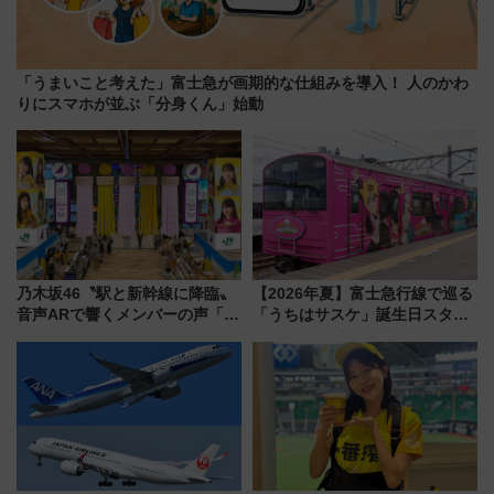
「うまいこと考えた」富士急が画期的な仕組みを導入！ 人のかわ
りにスマホが並ぶ「分身くん」始動
乃木坂46〝駅と新幹線に降臨〟
【2026年夏】富士急行線で巡る
音声ARで響くメンバーの声「真
「うちはサスケ」誕生日スタン
夏の全国ツアー2026」
プラリー！富士急ハイランド限
定グルメ＆グッズ徹底ガイド