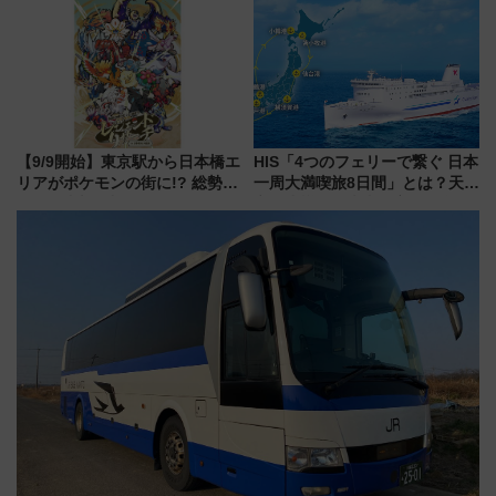
今年も発売 秋・早春に千葉県を
巡るなら使い勝手・コスパ抜群
【9/9開始】東京駅から日本橋エ
HIS「4つのフェリーで繋ぐ 日本
リアがポケモンの街に!? 総勢
一周大満喫旅8日間」とは？天橋
100匹以上が出現「レジェンド
立・小樽・日光東照宮など全国
リサーチ」本格謎解き・グッズ
の絶景＆限定グルメを網羅！煩
情報まとめ
雑な手続きも不要でお手軽に楽
しめるプランが登場