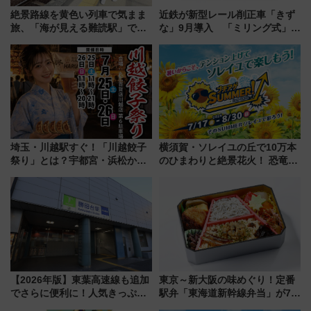
絶景路線を黄色い列車で気まま
近鉄が新型レール削正車「きず
旅、「海が見える難読駅」で幸
な」9月導入 「ミリング式」採
せの黄色いハンカチに願いを
用でメンテナンス作業を効率
「新・鉄道ひとり旅」279回目
化！安全性や乗り心地の向上に
の舞台は「島原鉄道」
貢献するだけでなく、全線区で
活躍するための仕組みも
埼玉・川越駅すぐ！「川越餃子
横須賀・ソレイユの丘で10万本
祭り」とは？宇都宮・浜松から
のひまわりと絶景花火！ 恐竜や
ご当地和牛まで全国の人気餃子
ドッグプールなど三浦半島の日
を食べ比べ【7月25日・26日開
帰りお出かけ最新情報（2026年
催】
7月17日～開催）
【2026年版】東葉高速線も追加
東京～新大阪の味めぐり！定番
でさらに便利に！人気きっぷ
駅弁「東海道新幹線弁当」が7月
「サンキューちばフリーパス」
21日にリニューアル発売