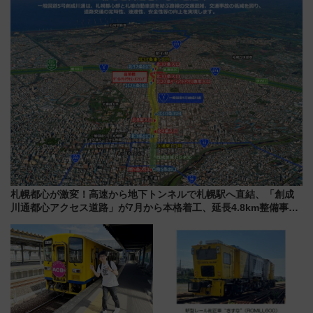
族旅行！ 深夜の正丸トンネル探
産スイーツとは？
検や特急ラビューも
札幌都心が激変！高速から地下トンネルで札幌駅へ直結、「創成
川通都心アクセス道路」が7月から本格着工、延長4.8km整備事業
の全貌