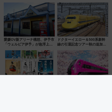
会・8/1川北大会の2つの花火大
アーを開催！ ラストランイベン
会の日程・アクセス・観覧席ま
トの一環で激レア体験できちゃ
とめ（石川県）
うかも 参加方法やスケジュール
をご紹介
愛媛OV新アリーナ構想、伊予市
ドクターイエロー＆500系新幹
「ウェルピア伊予」が急浮上！
線の引退記念ツアー秋の追加企
サイボウズ青野社長の参加表明
画が決定！乗車体験やグッズ・
で探る鉄道アクセスの未来
ホテル情報まとめ
スマホで集める激レアNFT版
京成電鉄が押上～成田空港を結
も！日本の絶景スポットをめぐ
ぶ新型有料特急「3900形」のコ
って集める「索道印(さくどうい
ンセプト・デザイン公開 愛称
ん)」企画がスタート
募集も実施