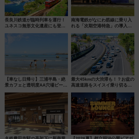
長良川鉄道が臨時列車を運行！
南海電鉄がなにわ筋線に乗り入
ユネスコ無形文化遺産にも登録
れる「次期空港特急」の導入を
された「郡上おどり」楽しむ人
決定！ピニンファリーナによる
に 乗車には予約が必要
日本初の鉄道デザイン
【車なし日帰り】三浦半島・絶
最大45kmの大渋滞も！？お盆の
景カフェと透明度AA穴場ビーチ
高速道路をスイスイ乗り切る快
を巡る！ おトクな電車きっぷ活
適ドライブ術
用してストレスフリー旅へ行こ
う！
名鉄豊田市駅の高架下に新商業
【2026夏】都立明治公園ビアガ