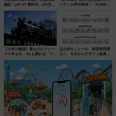
施設「μPLAT 豊田市」が8月26
ーデン＆野外映画！「SUMMER
日開業！全8店舗が出店し街の新
LOUNGE」のアクセスと上映ス
たな玄関口へ
ケジュール 夜風とビール、映画
を満喫！
【大井川鐵道】着るだけでトー
北九州モノレール、新型車両導
マス号もSL・ELも乗れる「フリ
入へ 今日からデザイン総選挙
ーきっぷTシャツ」8月6日より
始まる
受注販売