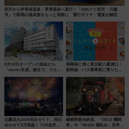
所沢から伊香保温泉・草津温泉へ直行！「ゆめぐり所沢・川越
号」で群馬の温泉旅をもっと気軽に 運行ダイヤ・運賃を解説
9月10日オープンの直結ビル
再開発に沸く東京駅八重洲口！
「ekubo京成」誕生で、スカイ
新幹線・バス乗車前に寄りたい
ライナーも停まる巨大ハブ駅・
「ヤエチカ」2026年夏の「ひん
新鎌ヶ谷はどう変わる？ 全テナ
やり＆スタミナグルメ」6選【新
ント情報も公開！
店舗も！】
北國花火2026完全ガイド、両日
嵯峨野観光鉄道、「DE10 機関
合わせて3万発超！ 7/25金沢大
車」や「SK200 運転台」見学ツ