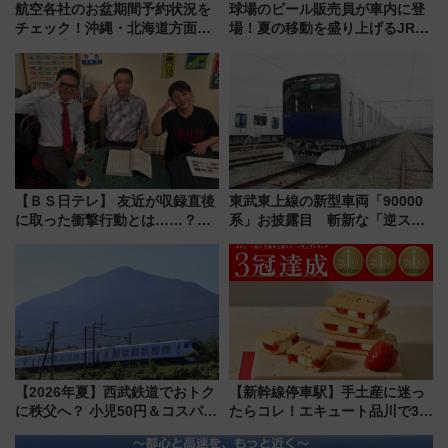
航空各社のお盆期間予約状況を
球場のビール販売員が車内に登
チェック！沖縄・北海道方面は
場！夏の移動を盛り上げるJR九
予約急増中、いまから狙うべき
州「ビール新幹線」7月31日・8
日は？
月7日限定 ソフトバンクホーク
スとコラボ
【ＢＳ日テレ】 友近が収録直後
東武東上線の新型車両「90000
に取った衝撃行動とは……？
系」お披露目 斬新な「逆スラ
『友近・礼二の妄想トレイン』
ント式」の先頭形状と明るく開
で極上の夏祭り鉄道旅を放送
放的な車内空間に注目、デビュ
ーは9月
【2026年夏】西武鉄道でおトク
【新幹線停車駅】手土産に迷っ
に秩父へ？ 小児50円＆コスパ最
たらコレ！エキュート品川で3年
強きっぷで「安・近・短」な家
連続売上1位を獲得した定番手土