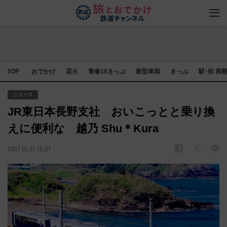
TOP
おでかけ
花火
青春18きっぷ
新型車両
きっぷ
駅･街 再
ニュース
JR東日本長野支社 おいこっとと乗り換
えに便利な 越乃 Shu＊Kura
2017.01.21 15:01