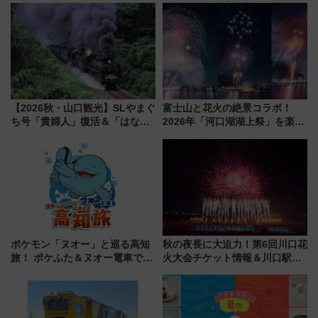
ツリー駅の規制まとめ 7/25開催
車、観覧スポット情報と周辺観
（2026年）
光まとめ（7/28開催）
【2026秋・山口観光】SLやまぐ
富士山と花火の絶景コラボ！
ち号「貴婦人」復活＆「はなあ
2026年「河口湖湖上祭」を楽し
かり」初走行区間も！山口DCの
む完全ガイド＆鉄道アクセスの
注目観光列車まとめ きっぷの取
ススメ
り方は？
ポケモン「ヌオー」と巡る高知
秋の夜長に大迫力！第6回川口花
旅！ ポケふた＆ヌオー電車で楽
火大会チケット情報＆川口駅か
しむ鉄道スタンプラリーで土佐
らのアクセスガイド
路の絶景と絶品グルメを満喫！
（7月18日スタート）