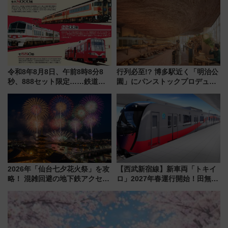
ー！ 注目の編成やデザインまと
め
令和8年8月8日、午前8時8分8
行列必至!? 博多駅近く「明治公
秒、888セット限定……鉄道各
園」にパンストックプロデュー
社の「8・8・8」な記念きっぷ
スの新業態『Land Bageri』8/7
たち
オープン 秋からはビストロ営業
も！
2026年「仙台七夕花火祭」を攻
【西武新宿線】新車両「トキイ
略！ 混雑回避の地下鉄アクセス
ロ」2027年春運行開始！田無・
からまだ買える有料席情報、花
新所沢にも停車 2028年春には
火前に楽しむ仙台観光ルートま
「第2弾」も
で解説！