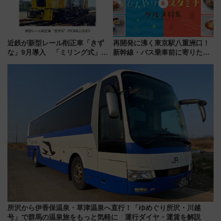
近鉄が新型レール削正車「きず
再開発に沸く東京駅八重洲口！
な」9月導入 「ミリング式」採
新幹線・バス乗車前に寄りたい
用でメンテナンス作業を効率
「ヤエチカ」2026年夏の「ひん
化！安全性や乗り心地の向上に
やり＆スタミナグルメ」6選【新
貢献するだけでなく、全線区で
店舗も！】
活躍するための仕組みも
所沢から伊香保温泉・草津温泉へ直行！「ゆめぐり所沢・川越
号」で群馬の温泉旅をもっと気軽に 運行ダイヤ・運賃を解説