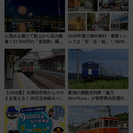
人混みを避けて船上から花火鑑
2026年夏の海外旅行・最新トレ
賞！27,500円の「直前割」隅田
ンドは「安・近・短」！ NEWT
川花火クルーズはデパ地下グル
調査から読み解く、最新の人気
メも持ち込みOK
渡航先TOP5とは？ 円安時代の
旅行術
【2026夏】女満別空港からその
新潟の酒観光列車「越乃
まま使える！JR石北本線＆バス
Shu*Kura」が長野県内初運行！
乗り放題「北見・網走周遊フリ
地酒と食を味わう信州プレDC特
ーパス」でおトクに道東観光
別企画
（8/3発売）