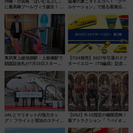
沖縄・小浜島「はいむるぶし」
猛暑の夏こそトルコへ！「クー
に最高峰プールヴィラ誕生！ 石
ルケーション」で巡る黒海沿岸
垣島から船で向かう究極のご褒
やエーゲ海の避暑リゾート 関
美旅「何もしない贅沢」を体験
連検索数が前年比237％増、ナ
してみない？
ショジオも認める『2026年に訪
れるべき世界の旅先』
東武東上線池袋駅・上板橋駅で
【7/24発売】2027年引退のドク
顔認証改札が7月15日スター
ターイエロー（T5編成）記念グ
ト、手ぶらで乗車から買い物ま
ッズ7種が登場！ 新幹線車内放
でシームレスに
送の目覚まし時計など通販・販
売店舗まとめ
JALとマリオットの強力タッ
【USJ】R-15指定の極限恐怖！
グ！ フライトと宿泊のステイタ
新アトラクション「『バイオハ
スマッチでFLY ON ポイントや
ザード レクイエム』 ザ・ダイ
上級会員資格を効率よく獲得す
ブ」今秋登場 ―予測不能の恐