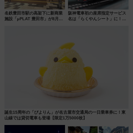
名鉄豊田市駅の高架下に新商業
阪神電車初の座席指定サービス
施設「μPLAT 豊田市」が8月26
名は「らくやんシート」に！新
日開業！全8店舗が出店し街の新
型3000系で大阪梅田～山陽姫路
たな玄関口へ
を快適移動
誕生15周年の「ぴよりん」が名古屋市交通局の一日乗車券に！東
山線では貸切電車も登場【限定1万5000枚】