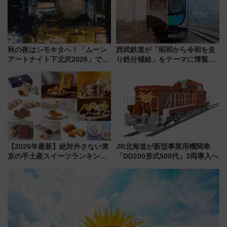
秋の夜はシモキタへ！「ムーン
西武鉄道が「昭和から令和を走
アートナイト下北沢2026」でイ
り鉄分補給」をテーマに博覧会
マーシブシアターやアート巡り
を実施！くすのきホールで8月
を満喫しよう
14日から 新車両「トキイロ」体
験ブースも アクセスや申込方法
を解説
【2026年最新】絶対外さない東
JR北海道が新型事業用機関車
京の手土産スイーツランキング
「DD200形式500代」3両導入へ
TOP10！帰省のお土産選びに迷
ったら