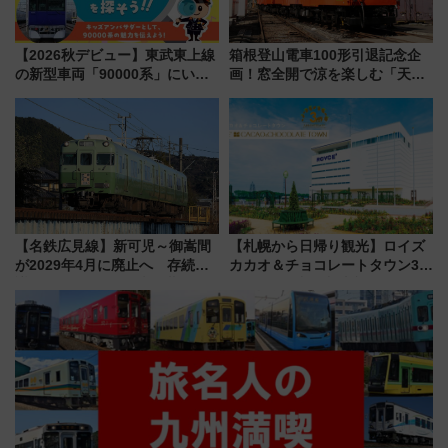
【2026秋デビュー】東武東上線
箱根登山電車100形引退記念企
の新型車両「90000系」にいち
画！窓全開で涼を楽しむ「天然
早く乗れる！ 8/11開催の小学生
クーラー体験号」と限定鉄コレ
向け先行試乗会でキッズアンバ
発売
サダーになろう
【名鉄広見線】新可児～御嵩間
【札幌から日帰り観光】ロイズ
が2029年4月に廃止へ 存続協
カカオ＆チョコレートタウン3周
議終了で100年の歴史に幕
年！ 9月は入場料半額やチョコ
詰め放題を開催、ロイズタウン
駅からのアクセスも