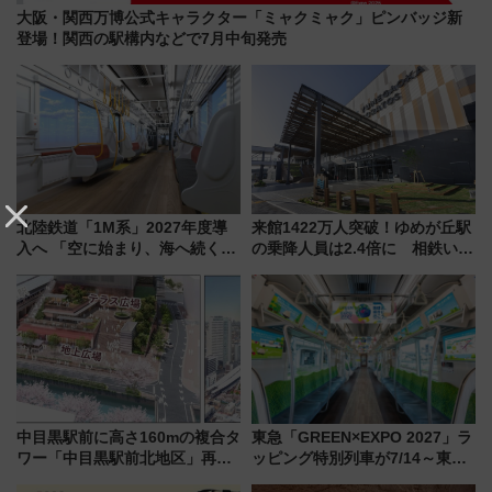
大阪・関西万博公式キャラクター「ミャクミャク」ピンバッジ新
登場！関西の駅構内などで7月中旬発売
北陸鉄道「1M系」2027年度導
来館1422万人突破！ゆめが丘駅
入へ 「空に始まり、海へ続く」
の乗降人員は2.4倍に 相鉄いず
白山比咩神社をモチーフにした
み野線「ゆめが丘ソラトス」2周
神秘的なデザイン
年祭にそうにゃん＆DB.スター
マンが登場
中目黒駅前に高さ160mの複合タ
東急「GREEN×EXPO 2027」ラ
ワー「中目黒駅前北地区」再開
ッピング特別列車が7/14～東
発の全貌
横・田園都市・目黒線でデビュ