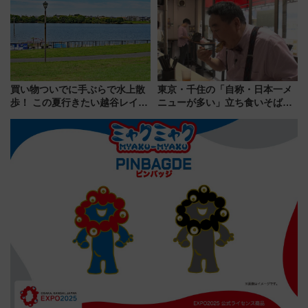
る方法を解説
怖に泣き叫べ―
買い物ついでに手ぶらで水上散
東京・千住の「自称・日本一メ
歩！ この夏行きたい越谷レイク
ニューが多い」立ち食いそば屋
タウンの新たな水辺の憩いエリ
とは？ ＢＳ日テレ『ドランク塚
ア「LAKESIDE PARK」（埼玉
地のふらっと立ち食いそば』
県越谷市）
7/27夜10時～放送