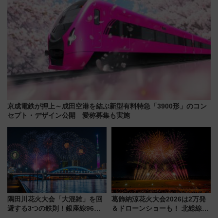
京成電鉄が押上～成田空港を結ぶ新型有料特急「3900形」のコン
セプト・デザイン公開 愛称募集も実施
隅田川花火大会「大混雑」を回
葛飾納涼花火大会2026は2万発
避する3つの鉄則！銀座線96本
＆ドローンショーも！ 北総線を
増発･浅草線臨時ダイヤ･スカイ
使った穴場アクセスや臨時列