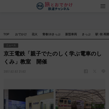
TOP
おでかけ
花火
青春18きっぷ
新型車両
きっぷ
駅･街 再
ニュース
京王電鉄「親子でたのしく学ぶ電車のし
くみ」教室 開催
2017.02.02 21:02