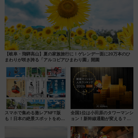
【岐阜・飛騨高山】夏の家族旅行に！ゲレンデ一面に20万本のひ
まわりが咲き誇る「アルコピアひまわり園」開園
スマホで集める激レアNFT版
全国1位は小田原のタワーマンシ
も！日本の絶景スポットをめぐ
ョン！新幹線通勤が変える？
って集める「索道印(さくどうい
「住みたい街」の最新トレンド
ん)」企画がスタート
【新築マンション人気ランキン
グ】