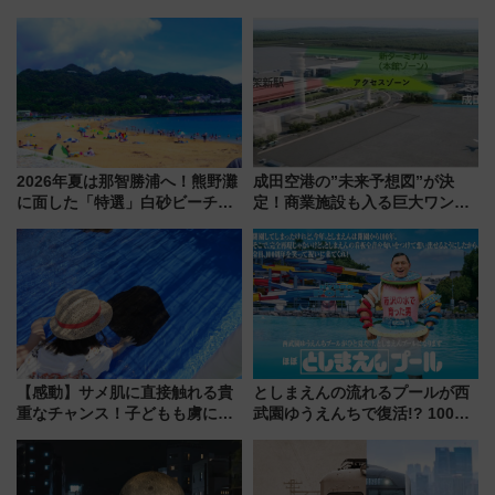
2026年夏は那智勝浦へ！熊野灘
成田空港の”未来予想図”が決
に面した「特選」白砂ビーチは
定！商業施設も入る巨大ワンタ
必見 「第17回那智勝浦町花火大
ーミナル、京成の高架新駅整備
会」は8月11日開催！
で新型特急が品川･羽田とを結
ぶ！ JR空港駅は2面3線化！
【感動】サメ肌に直接触れる貴
としまえんの流れるプールが西
重なチャンス！子どもも虜にな
武園ゆうえんちで復活!? 100周
る鴨川シーワールド「エイとサ
年記念企画＆「春日のうん○スラ
メのタッチングプール」【夏休
イダー」に注目 2026年夏は所
み限定企画】
沢へ遊びに行こう