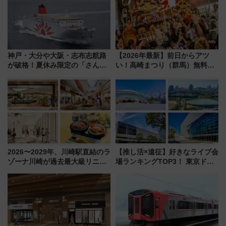
神戸・大分や大阪・志布志航路
【2026年最新】前日からアツ
が破格！夏休み限定の「さんふ
い！高崎まつり（群馬）無料観
らわあスペシャルセール」スタ
覧エリアから初開催100人みこ
ート 夕朝食ビュッフェ付きで
しまで
快適な船旅はいかが？
2026〜2029年、川崎駅直結のラ
【推し活×遠征】好きなライブ会
ゾーナ川崎が過去最大級リニュ
場ランキングTOP3！ 東京ドー
ーアル！ フードコート拡大など
ムや大阪城ホールが選ばれる理
「いつから何が変わるか」徹底
由と交通アクセス術、ライブ会
解説！
場に何を求める？