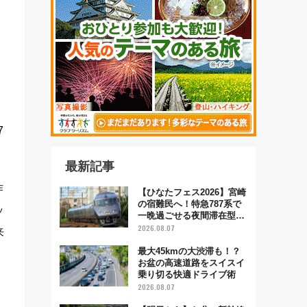
7
最新記事
作
【ひなたフェス2026】宮崎
の宿難民へ！特急787系で
ッ
一晩過ごせる夜間滞在型イ
ベント「スワローおひさ
2026.08.07
来
ま」が救世主に？
最大45kmの大渋滞も！？
お盆の高速道路をスイスイ
乗り切る快適ドライブ術
2026.08.07