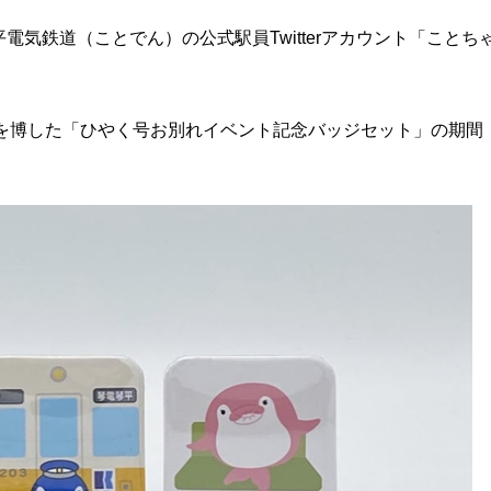
気鉄道（ことでん）の公式駅員Twitterアカウント「ことち
好評を博した「ひやく号お別れイベント記念バッジセット」の期間