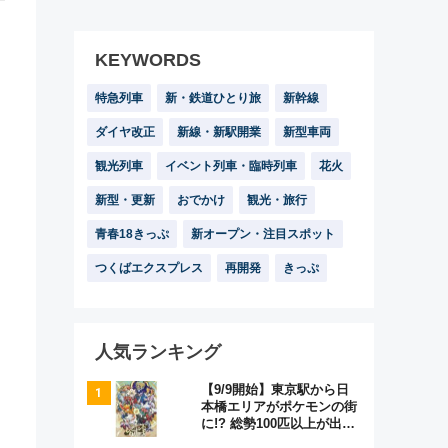
KEYWORDS
特急列車
新・鉄道ひとり旅
新幹線
ダイヤ改正
新線・新駅開業
新型車両
観光列車
イベント列車・臨時列車
花火
新型・更新
おでかけ
観光・旅行
青春18きっぷ
新オープン・注目スポット
つくばエクスプレス
再開発
きっぷ
人気ランキング
【9/9開始】東京駅から日
本橋エリアがポケモンの街
に!? 総勢100匹以上が出現
「レジェンドリサーチ」本