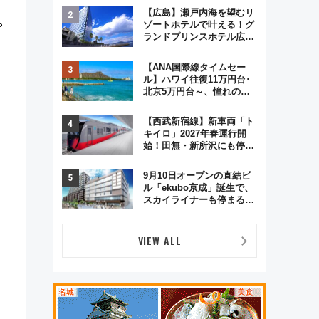
格謎解き・グッズ情報まと
【広島】瀬戸内海を望むリ
め
ゃ
ゾートホテルで叶える！グ
ランドプリンスホテル広島
のフォトウエディング＆カ
ジュアルパーティープラン
【ANA国際線タイムセー
ル】ハワイ往復11万円台･
北京5万円台～、憧れのビ
ジネスクラスも！来春の
GW旅行まで狙える激アツ
【西武新宿線】新車両「ト
路線まとめ（8/10まで）
キイロ」2027年春運行開
始！田無・新所沢にも停
車 2028年春には「第2
弾」も
9月10日オープンの直結ビ
ル「ekubo京成」誕生で、
スカイライナーも停まる巨
大ハブ駅・新鎌ヶ谷はどう
変わる？ 全テナント情報も
公開！
VIEW ALL