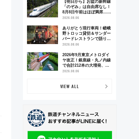
【明日から】お盆の新幹線
「のぞみ」は自由席なし！
8月8日午前はほぼ満席…で
も数時間ズラせば空きが見
2026.08.06
つかることも 混雑避ける
「空席」探しのコツ
ありがとう現行車両！嵯峨
野トロッコ貸切＆サンダー
バードレストランで語り合
う秋の京都 斉藤雪乃＆福
2026.08.06
原トシヒロと行く！9月13
日「京都の鉄道満喫ツア
2026年9月東京メトロダイ
ー」開催
ヤ改正！銀座線・丸ノ内線
で合計212本の大増発、混
雑緩和に期待
2026.08.06
VIEW ALL