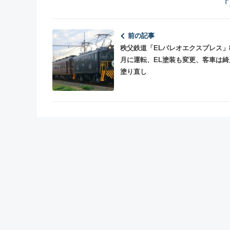
「
前の記事
秩父鉄道「ELパレオエクスプレス」
月に運転、EL塗装も変更、客車は綺
塗り直し