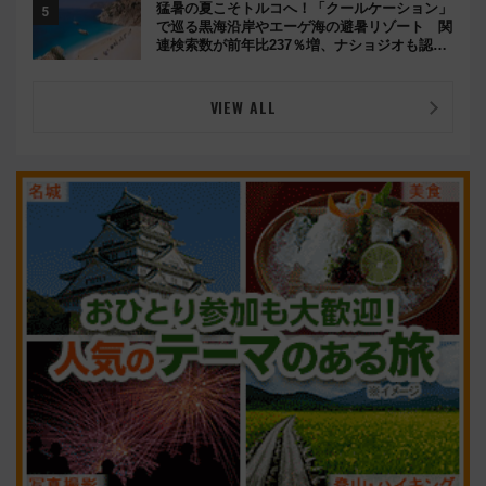
猛暑の夏こそトルコへ！「クールケーション」
で巡る黒海沿岸やエーゲ海の避暑リゾート 関
連検索数が前年比237％増、ナショジオも認め
る『2026年に訪れるべき世界の旅先』
VIEW ALL