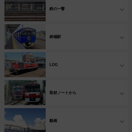
鉄の一瞥
終端駅
LOG
取材ノートから
動画