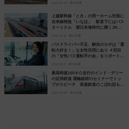
【コラム】
2026.03.20
鉄の広場
上越新幹線「とき」の同一ホーム対面に
在来線特急「いなほ」 駅直下にはバス
ターミナル 環日本海時代に輝くJR新
潟駅（新潟県新潟市）【コラム】
2026.03.14
鉄の広場
バスドライバー不足、解決のカギは「運
転大好き！」な女性活用にあり ４回目
の「女性バス運転手の会」をリポート
（東京都港区）【コラム】
2026.03.11
鉄の広場
最高時速160キロ走行のインド・デリー
の近郊鉄道 運輸総研のセミナーでトッ
プがスピーチ 高速鉄道のこぼれ話もご
紹介します【コラム】
2026.03.06
鉄の広場