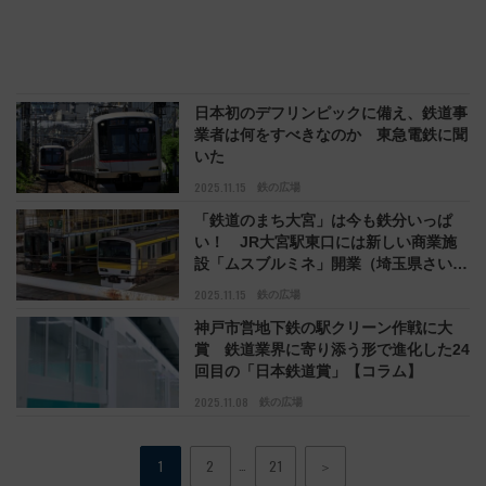
日本初のデフリンピックに備え、鉄道事
業者は何をすべきなのか 東急電鉄に聞
いた
2025.11.15
鉄の広場
「鉄道のまち大宮」は今も鉄分いっぱ
い！ JR大宮駅東口には新しい商業施
設「ムスブルミネ」開業（埼玉県さいた
ま市）【コラム】
2025.11.15
鉄の広場
神戸市営地下鉄の駅クリーン作戦に大
賞 鉄道業界に寄り添う形で進化した24
回目の「日本鉄道賞」【コラム】
2025.11.08
鉄の広場
…
1
2
21
＞