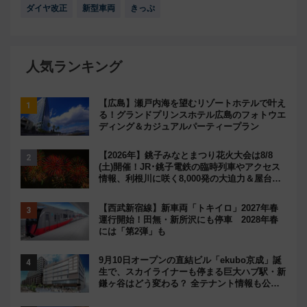
ダイヤ改正
新型車両
きっぷ
人気ランキング
【広島】瀬戸内海を望むリゾートホテルで叶え
る！グランドプリンスホテル広島のフォトウエ
ディング＆カジュアルパーティープラン
【2026年】銚子みなとまつり花火大会は8/8
(土)開催！JR･銚子電鉄の臨時列車やアクセス
情報、利根川に咲く8,000発の大迫力＆屋台を
満喫
【西武新宿線】新車両「トキイロ」2027年春
運行開始！田無・新所沢にも停車 2028年春
には「第2弾」も
9月10日オープンの直結ビル「ekubo京成」誕
生で、スカイライナーも停まる巨大ハブ駅・新
鎌ヶ谷はどう変わる？ 全テナント情報も公
開！