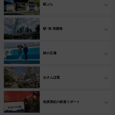
駅ぶら
駅･街 再開発
鉄の広場
おさんぽ道
柏原美紀の鉄道リポート