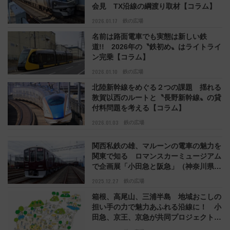
会見 TX沿線の綱渡り取材【コラム】
2026.01.17
鉄の広場
名前は路面電車でも実態は新しい鉄
道!! 2026年の〝鉄初め〟はライトライ
ン完乗【コラム】
2026.01.10
鉄の広場
北陸新幹線をめぐる２つの課題 揺れる
敦賀以西のルートと〝長野新幹線〟の貸
付料問題を考える【コラム】
2026.01.03
鉄の広場
関西私鉄の雄、マルーンの電車の魅力を
関東で知る ロマンスカーミュージアム
で企画展「小田急と阪急」（神奈川県海
老名市）【コラム】
2025.12.27
鉄の広場
箱根、高尾山、三浦半島 地域おこしの
担い手の力で魅力あふれる沿線に！ 小
田急、京王、京急が共同プロジェクト始
動【コラム】