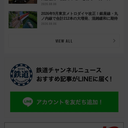
都の鉄道満喫ツアー」開催
2026.08.06
2026年9月東京メトロダイヤ改正！銀座線・丸
ノ内線で合計212本の大増発、混雑緩和に期待
2026.08.06
VIEW ALL