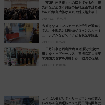
「整備計画路線」への格上げなるか 東
九州など全国６路線の新幹線基本計画路
線の沿線自治体が東京で総決起大会【コ
ラム】
2026.02.07
鉄の広場
大好きなロマンスカーで小学生が観光を
学ぶ 小田急と日観振がロマンスカーミ
ュージアムなどで「子ども観光学講座」
【コラム】
2026.01.31
鉄の広場
三日月知事と西山西武HD社長が滋賀の
魅力をトップセールス 連携協定１周年
で湖国の食材を満載した「52席の至福」
が快走【コラム】
2026.01.24
鉄の広場
つくばのモビリティサービスと柏の葉の
レベル４自動運転バスで同日同時間帯に