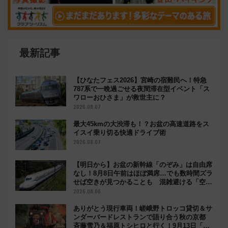
最新記事
【ひなたフェス2026】宮崎の宿難民へ！特急
787系で一晩過ごせる夜間滞在型イベント「ス
ワローおひさま」が救世主に？
2026.08.07
最大45kmの大渋滞も！？お盆の高速道路をス
イスイ乗り切る快適ドライブ術
2026.08.07
【明日から】お盆の新幹線「のぞみ」は自由席
なし！8月8日午前はほぼ満席…でも数時間ズラ
せば空きが見つかることも 混雑避ける「空
席」探しのコツ
2026.08.06
ありがとう現行車両！嵯峨野トロッコ貸切＆サ
ンダーバードレストランで語り合う秋の京都
斉藤雪乃＆福原トシヒロと行く！9月13日「京