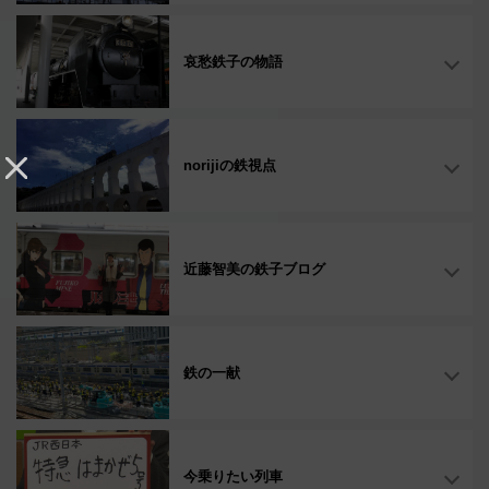
哀愁鉄子の物語
norijiの鉄視点
近藤智美の鉄子ブログ
鉄の一献
今乗りたい列車