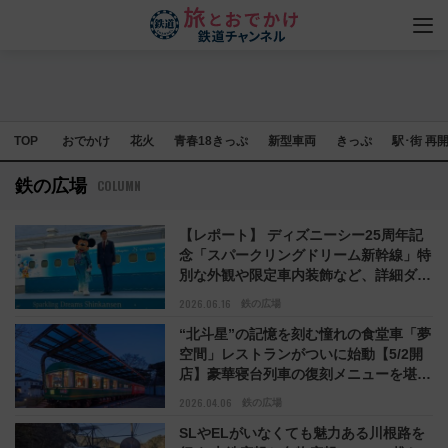
TOP
おでかけ
花火
青春18きっぷ
新型車両
きっぷ
駅･街 再
鉄の広場
COLUMN
【レポート】 ディズニーシー25周年記
念「スパークリングドリーム新幹線」特
別な外観や限定車内装飾など、詳細ダイ
ヤも解説！6/19運行開始
2026.06.16
鉄の広場
“北斗星”の記憶を刻む憧れの食堂車「夢
空間」レストランがついに始動【5/2開
店】豪華寝台列車の復刻メニューを堪能
（東京都清瀬市）
2026.04.06
鉄の広場
SLやELがいなくても魅力ある川根路を