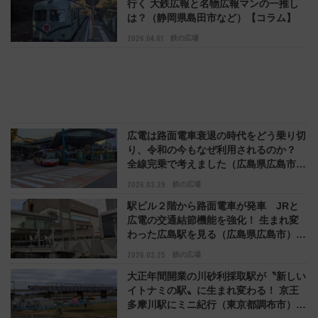
行く 大鉄広報と名物広報マンの一推し
は？（静岡県島田市など）【コラム】
2026.04.01
鉄の広場
広電は路面電車衰退の時代をどう乗り切
り、令和の今もなぜ利用されるのか？
全線完乗で考えました（広島県広島市）
【コラム】
2026.03.29
鉄の広場
駅ビル２階から路面電車が発車 JRと
広電の交通結節機能を強化！ 生まれ変
わった広島駅を見る（広島県広島市）
【コラム】
2026.03.25
鉄の広場
大正年間開業の川砂利採取駅が〝新しい
イトナミの駅〟に生まれ変わる！ 京王
多摩川駅にミニ紀行（東京都調布市）