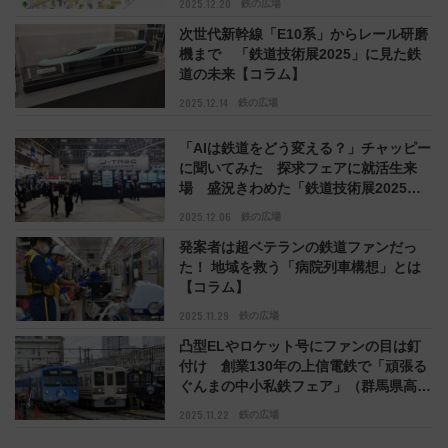
2025.12.20
鉄の広場
次世代新幹線「E10系」からレール研磨
機まで 「鉄道技術展2025」に見た鉄
道の未来【コラム】
2025.12.14
鉄の広場
「AIは鉄道をどう変える？」チャッピー
に聞いてみた 探求フェアに就活生来
場 盛況きわめた「鉄道技術展2025」
【コラム】
2025.12.06
鉄の広場
発案者は超ベテランの鉄道ファンだっ
た！ 地域を救う「病院列車構想」とは
【コラム】
2025.11.29
鉄の広場
凸型ELやロケット号にファンの目は釘
付け 創業130年の上信電鉄で「頑張る
ぐんまの中小私鉄フェア」（群馬県高崎
市）【レポート】
2025.11.22
鉄の広場