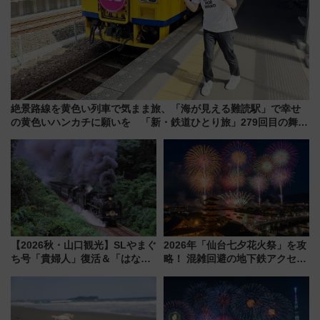
絶景路線を黄色い列車で気まま旅、「海が見える難読駅」で幸せ
の黄色いハンカチに願いを 「新・鉄道ひとり旅」279回目の舞台
は「島原鉄道」
【2026秋・山口観光】SLやまぐ
2026年「仙台七夕花火祭」を攻
ち号「貴婦人」復活＆「はなあ
略！ 混雑回避の地下鉄アクセス
かり」初走行区間も！山口DCの
からまだ買える有料席情報、花
注目観光列車まとめ きっぷの取
火前に楽しむ仙台観光ルートま
り方は？
で解説！