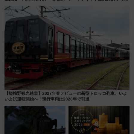
551蓬莱のDNAを継ぐ「東京豚
マーシブシアターやアート巡り
饅」、オムライス専門店「肉と
を満喫しよう
たまご」新グルメ続々登場！
【2026年8月】
【嵯峨野観光鉄道】2027年春デビューの新型トロッコ列車、いよ
いよ試運転開始へ！現行車両は2026年で引退