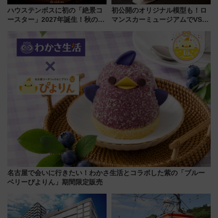
ハウステンボスに初の「絶景コ
初公開のオリジナル模型も！ロ
ースター」2027年誕生！秋の
マンスカーミュージアムでVSE
「すんごいハロウィン」見どこ
の設計秘話に迫る企画展が7月
ろも一挙紹介
15日スタート
名古屋で会いに行きたい！わかさ生活とコラボした紫の「ブルー
ベリーぴよりん」期間限定販売