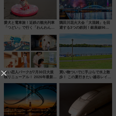
愛犬と電車旅！近鉄の観光列車
隅田川花火大会「大混雑」を回
「つどい」で行く「わんわん列
避する3つの鉄則！銀座線96本
車」第5弾！海辺のBBQも楽し
増発･浅草線臨時ダイヤ･スカイ
める日帰りツアー
ツリー駅の規制まとめ 7/25開催
（2026年）
白い恋人パークが7月30日大規
買い物ついでに手ぶらで水上散
模リニューアル！ 2026年最新の
歩！ この夏行きたい越谷レイク
新エリア・工場見学の見どころ
タウンの新たな水辺の憩いエリ
と料金・アクセスを徹底解説
ア「LAKESIDE PARK」（埼玉
（札幌市）
県越谷市）