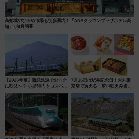
高知城やひろめ市場も徒歩圏内！「ANAクラウンプラザホテル高
知」が8月開業
【2026年夏】西武鉄道でおトク
7月16日は駅弁記念日！大丸東
に秩父へ？ 小児50円＆コスパ最
京店で買える「車中映え弁当」
強きっぷで「安・近・短」な家
フェア【2026年夏】
族旅行！ 深夜の正丸トンネル探
検や特急ラビューも