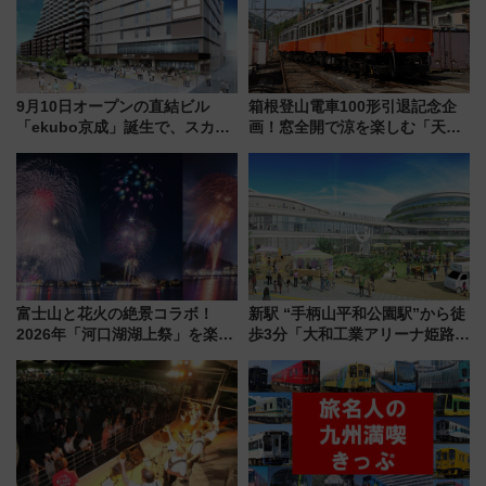
9月10日オープンの直結ビル
箱根登山電車100形引退記念企
「ekubo京成」誕生で、スカイ
画！窓全開で涼を楽しむ「天然
ライナーも停まる巨大ハブ駅・
クーラー体験号」と限定鉄コレ
新鎌ヶ谷はどう変わる？ 全テナ
発売
ント情報も公開！
富士山と花火の絶景コラボ！
新駅 “手柄山平和公園駅”から徒
2026年「河口湖湖上祭」を楽し
歩3分「大和工業アリーナ姫路」
む完全ガイド＆鉄道アクセスの
10月開業！Novelbright公演 や
ススメ
大相撲巡業など 豪華イベントと
アクセス