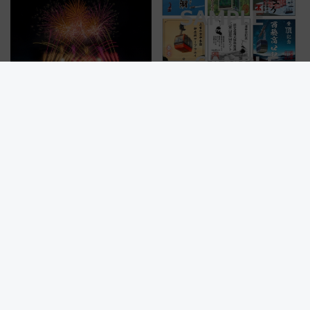
リサーチ」本格謎解き・グッズ
日本初の鉄道デザイン
情報まとめ
葛飾納涼花火大会2026は2万発
スマホで集める激レアNFT版
＆ドローンショーも！ 北総線を
も！日本の絶景スポットをめぐ
使った穴場アクセスや臨時列
って集める「索道印(さくどうい
車、観覧スポット情報と周辺観
ん)」企画がスタート
光まとめ（7/28開催）