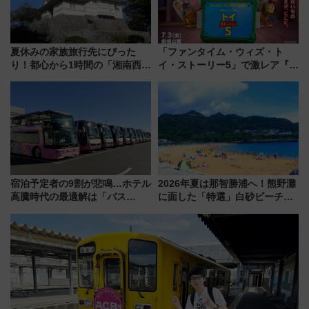
夏休みの家族旅行先にぴった
「ファンタイム・ウィズ・ト
り！都心から1時間の「湘南西エ
イ・ストーリー5」で激レア『ロ
リア」満喫ガイド 鎌倉・江の
ルカナ』カードをゲット！最新
島とは異なる魅力を持つ今夏の
デコレーションも徹底解説
注目スポット
宿泊予定者の9割が悲鳴…ホテル
2026年夏は那智勝浦へ！熊野灘
高騰時代の最適解は「バス
に面した「特選」白砂ビーチは
泊」!? WILLER最新調査で判明
必見 「第17回那智勝浦町花火大
した、推し活遠征や観光時のリ
会」は8月11日開催！
アルな懐事情