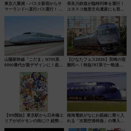
東京八重洲・バスタ新宿からサ
長良川鉄道が臨時列車を運行！
マーランドへ直行バス運行！ お
ユネスコ無形文化遺産にも登録
トクな1Dayパスで夏のプールと
された「郡上おどり」楽しむ人
推し活を楽しもう！（2026年
に 乗車には予約が必要
8/1～31）
山陽新幹線「こだま」N700系
【ひなたフェス2026】宮崎の宿
6000番代が新デザインに！産学
難民へ！特急787系で一晩過ご
連携で描く瀬戸内の波模様 運
せる夜間滞在型イベント「スワ
用は今冬から
ローおひさま」が救世主に？
【9/9開始】東京駅から日本橋エ
南海電鉄がなにわ筋線に乗り入
リアがポケモンの街に!? 総勢
れる「次期空港特急」の導入を
100匹以上が出現「レジェンド
決定！ピニンファリーナによる