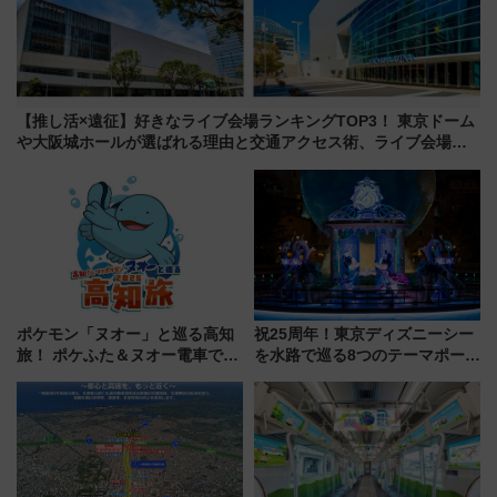
【推し活×遠征】好きなライブ会場ランキングTOP3！ 東京ドーム
や大阪城ホールが選ばれる理由と交通アクセス術、ライブ会場に
何を求める？
ポケモン「ヌオー」と巡る高知
祝25周年！東京ディズニーシー
旅！ ポケふた＆ヌオー電車で楽
を水路で巡る8つのテーマポート
しむ鉄道スタンプラリーで土佐
と限定デコレーションを解説
路の絶景と絶品グルメを満喫！
（7月18日スタート）