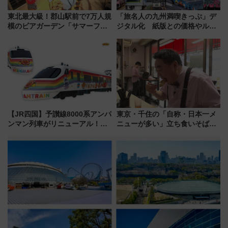
東北最大級！郡山駅前で7万人規
「旅名人の九州満喫きっぷ」デ
模のビアガーデン「サマーフェ
ジタル化 紙版との価格やルー
スタ IN KORIYAMA 2026」
ルの違いを解説
7/24-26開催！ 有料席はJRE
MALLで予約可能
【JR四国】予讃線8000系アンパ
東京・千住の「自称・日本一メ
ンマン列車がリニューアル！内
ニューが多い」立ち食いそば屋
外装デザイン公開 デビューは
とは？ ＢＳ日テレ『ドランク塚
今年12月
地のふらっと立ち食いそば』
7/27夜10時～放送