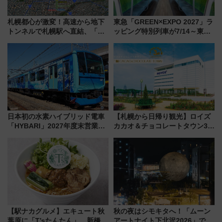
札幌都心が激変！高速から地下
東急「GREEN×EXPO 2027」ラ
トンネルで札幌駅へ直結、「創
ッピング特別列車が7/14～東
成川通都心アクセス道路」が7月
横・田園都市・目黒線でデビュ
から本格着工、延長4.8km整備
ー！ 注目の編成やデザインまと
事業の全貌
め
日本初の水素ハイブリッド電車
【札幌から日帰り観光】ロイズ
「HYBARI」2027年度末営業運
カカオ＆チョコレートタウン3周
転へ 鉄道・発電・まちづくり
年！ 9月は入場料半額やチョコ
で水素利活用が加速
詰め放題を開催、ロイズタウン
駅からのアクセスも
【駅ナカグルメ】エキュート秋
秋の夜はシモキタへ！「ムーン
葉原に「T’sたんたん」 新橋に
アートナイト下北沢2026」でイ