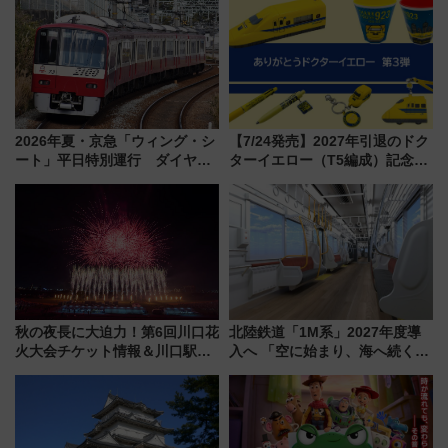
2026年夏・京急「ウィング・シ
【7/24発売】2027年引退のドク
ート」平日特別運行 ダイヤ・
ターイエロー（T5編成）記念グ
乗車方法を解説！2階建てバスや
ッズ7種が登場！ 新幹線車内放
三浦海岸を堪能できるお出かけ
送の目覚まし時計など通販・販
プランもご紹介
売店舗まとめ
秋の夜長に大迫力！第6回川口花
北陸鉄道「1M系」2027年度導
火大会チケット情報＆川口駅か
入へ 「空に始まり、海へ続く」
らのアクセスガイド
白山比咩神社をモチーフにした
神秘的なデザイン