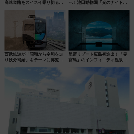
高速道路をスイスイ乗り切る快
へ！池田動物園「光のナイトズ
適ドライブ術
ー2026」で光と動物が彩る特別
な夜
西武鉄道が「昭和から令和を走
星野リゾート広島初進出！「界
り鉄分補給」をテーマに博覧会
宮島」のインフィニティ温泉と
を実施！くすのきホールで8月
古式サウナ「石風呂」を大解剖
14日から 新車両「トキイロ」体
宿泊料金・アクセスは？（2026
験ブースも アクセスや申込方法
年7月23日開業）
を解説