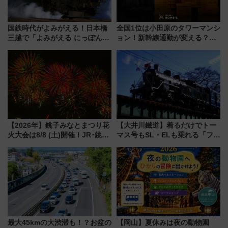
国鉄時代がよみがえる！日本橋
全国1位は小田原のタワーマンシ
三越で「よみがえる にっぽんの
ョン！新幹線通勤が変える？
鉄道展」7/22-8/3開催、広田尚
「住みたい街」の最新トレンド
敬の名作写真も、駅弁フェスも
【新築マンション人気ランキン
同時開催！
グ】
【2026年】銚子みなとまつり花
【大井川鐵道】着るだけでトー
火大会は8/8 (土)開催！JR･銚子
マス号もSL・ELも乗れる「フリ
電鉄の臨時列車やアクセス情
ーきっぷTシャツ」8月6日より
報、利根川に咲く8,000発の大迫
受注販売
力＆屋台を満喫
最大45kmの大渋滞も！？お盆の
【岡山】夏休みは夜の動物園