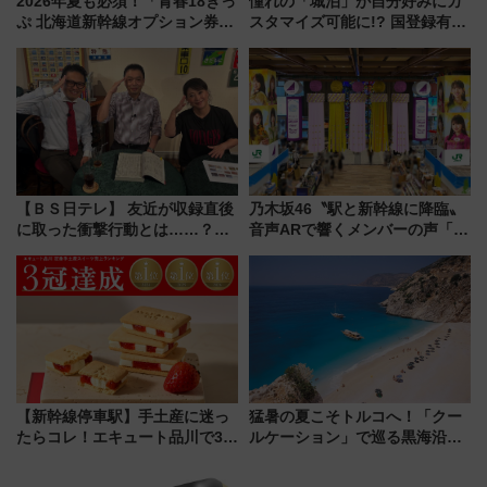
2026年夏も必須！「青春18きっ
憧れの「城泊」が自分好みにカ
ぷ 北海道新幹線オプション券」
スタマイズ可能に!? 国登録有形
自動改札対応ルールと途中下車
文化財・丸亀城「延寿閣別館」
の罠
にオーダーメイド型の宿泊プラ
ンが誕生！
【ＢＳ日テレ】 友近が収録直後
乃木坂46〝駅と新幹線に降臨〟
に取った衝撃行動とは……？
音声ARで響くメンバーの声「真
『友近・礼二の妄想トレイン』
夏の全国ツアー2026」
で極上の夏祭り鉄道旅を放送
【新幹線停車駅】手土産に迷っ
猛暑の夏こそトルコへ！「クー
たらコレ！エキュート品川で3年
ルケーション」で巡る黒海沿岸
連続売上1位を獲得した定番手土
やエーゲ海の避暑リゾート 関
産スイーツとは？
連検索数が前年比237％増、ナ