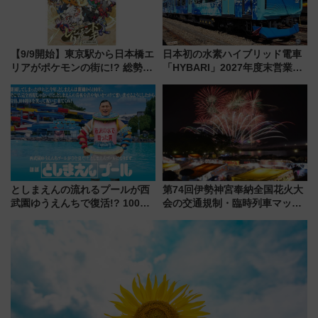
【9/9開始】東京駅から日本橋エ
日本初の水素ハイブリッド電車
リアがポケモンの街に!? 総勢
「HYBARI」2027年度末営業運
100匹以上が出現「レジェンド
転へ 鉄道・発電・まちづくり
リサーチ」本格謎解き・グッズ
で水素利活用が加速
情報まとめ
としまえんの流れるプールが西
第74回伊勢神宮奉納全国花火大
武園ゆうえんちで復活!? 100周
会の交通規制・臨時列車マッ
年記念企画＆「春日のうん○スラ
プ！JR東海・近鉄で快適にアク
イダー」に注目 2026年夏は所
セス
沢へ遊びに行こう