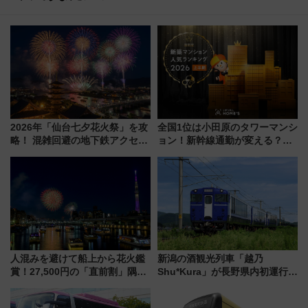
2026年「仙台七夕花火祭」を攻
全国1位は小田原のタワーマンシ
略！ 混雑回避の地下鉄アクセス
ョン！新幹線通勤が変える？
からまだ買える有料席情報、花
「住みたい街」の最新トレンド
火前に楽しむ仙台観光ルートま
【新築マンション人気ランキン
で解説！
グ】
人混みを避けて船上から花火鑑
新潟の酒観光列車「越乃
賞！27,500円の「直前割」隅田
Shu*Kura」が長野県内初運行！
川花火クルーズはデパ地下グル
地酒と食を味わう信州プレDC特
メも持ち込みOK
別企画