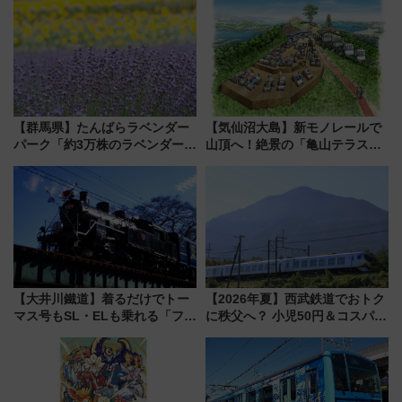
【群馬県】たんばらラベンダー
【気仙沼大島】新モノレールで
パーク「約3万株のラベンダー」
山頂へ！絶景の「亀山テラス
が見頃！新幹線＆無料送迎バス
360°」が7月19日オープン、休
で都心から約1時間半で夏の絶景
暇村のお得な日帰りプランも登
を！
場
【大井川鐵道】着るだけでトー
【2026年夏】西武鉄道でおトク
マス号もSL・ELも乗れる「フリ
に秩父へ？ 小児50円＆コスパ最
ーきっぷTシャツ」8月6日より
強きっぷで「安・近・短」な家
受注販売
族旅行！ 深夜の正丸トンネル探
検や特急ラビューも