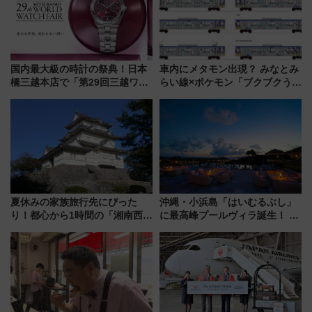
国内最大級の時計の祭典！日本
車内にメタモン出現？ みなとみ
橋三越本店で「第29回三越ワー
らい線×ポケモン「ブクブクうみ
ルドウォッチフェア」開幕
ぞこの街」ラッピング電車が運
【2026年8月5日～25日】
行開始に！ この夏は直通列車で
横浜へ！
夏休みの家族旅行先にぴった
沖縄・小浜島「はいむるぶし」
り！都心から1時間の「湘南西エ
に最高峰プールヴィラ誕生！ 石
リア」満喫ガイド 鎌倉・江の
垣島から船で向かう究極のご褒
島とは異なる魅力を持つ今夏の
美旅「何もしない贅沢」を体験
注目スポット
してみない？