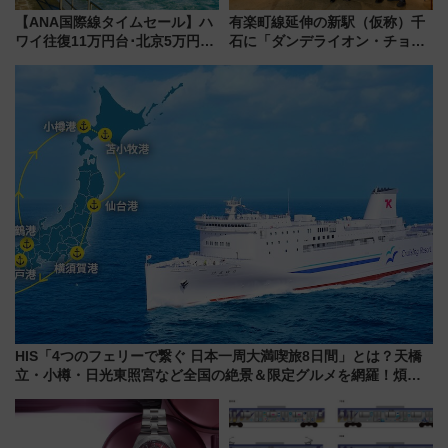
【ANA国際線タイムセール】ハ
有楽町線延伸の新駅（仮称）千
ワイ往復11万円台･北京5万円台
石に「ダンデライオン・チョコ
～、憧れのビジネスクラスも！
レート」が出店！ 東京メトロが
来春のGW旅行まで狙える激ア
1億円出資で挑む新時代のまちづ
ツ路線まとめ（8/10まで）
くりとは？
HIS「4つのフェリーで繋ぐ 日本一周大満喫旅8日間」とは？天橋
立・小樽・日光東照宮など全国の絶景＆限定グルメを網羅！煩雑
な手続きも不要でお手軽に楽しめるプランが登場