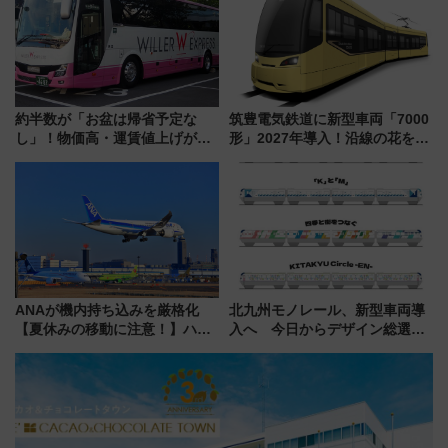
約半数が「お盆は帰省予定な
筑豊電気鉄道に新型車両「7000
し」！物価高・運賃値上げが財
形」2027年導入！沿線の花をイ
布を直撃、往復1万円以内なら帰
メージしたイエローを採用 車
りたいけど……【WILLER お盆
内は落ち着いたゆとりある空間
帰省動向調査】
に
ANAが機内持ち込みを厳格化
北九州モノレール、新型車両導
【夏休みの移動に注意！】ハン
入へ 今日からデザイン総選挙
ドバッグやPCケースも対象の
始まる
「身の回り品」新サイズ制限
(40×30×20cm)おさらい