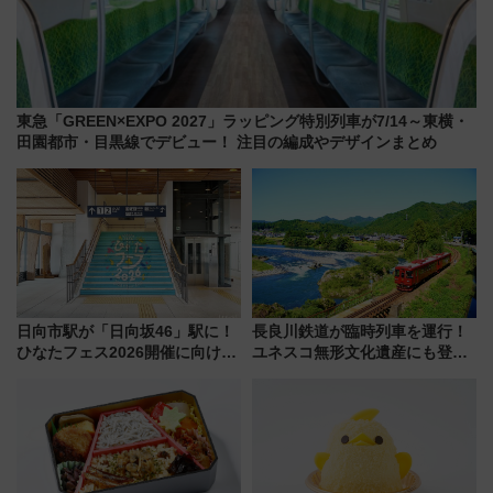
東急「GREEN×EXPO 2027」ラッピング特別列車が7/14～東横・
田園都市・目黒線でデビュー！ 注目の編成やデザインまとめ
日向市駅が「日向坂46」駅に！
長良川鉄道が臨時列車を運行！
ひなたフェス2026開催に向けJR
ユネスコ無形文化遺産にも登録
九州が記念きっぷや臨時列車で
された「郡上おどり」楽しむ人
全力応援 夜行列車「ドリーム
に 乗車には予約が必要
おひさま号」も走る