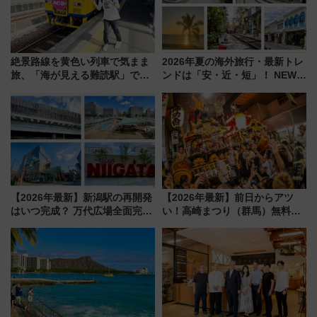
絶景路線を黄色い列車で気まま
2026年夏の海外旅行・最新トレ
旅、「海が見える難読駅」で幸
ンドは「安・近・短」！ NEWT
せの黄色いハンカチに願いを
調査から読み解く、最新の人気
「新・鉄道ひとり旅」279回目
渡航先TOP5とは？ 円安時代の
の舞台は「島原鉄道」
旅行術
【2026年最新】新潟駅の再開発
【2026年最新】前日からアツ
はいつ完成？ 万代広場全面完成
い！高崎まつり（群馬）無料観
から「にいがた2キロ」・古町再
覧エリアから初開催100人みこ
開発、バスタ新潟構想まで徹底
しまで
解説！