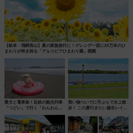
【岐阜・飛騨高山】夏の家族旅行に！ゲレンデ一面に20万本のひ
まわりが咲き誇る「アルコピアひまわり園」開園
愛犬と電車旅！近鉄の観光列車
買い物ついでに手ぶらで水上散
「つどい」で行く「わんわん列
歩！ この夏行きたい越谷レイク
車」第5弾！海辺のBBQも楽し
タウンの新たな水辺の憩いエリ
める日帰りツアー
ア「LAKESIDE PARK」（埼玉
県越谷市）