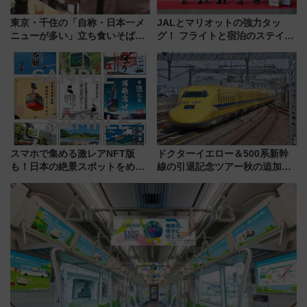
東京・千住の「自称・日本一メ
JALとマリオットの強力タッ
ニューが多い」立ち食いそば屋
グ！ フライトと宿泊のステイタ
とは？ ＢＳ日テレ『ドランク塚
スマッチでFLY ON ポイントや
地のふらっと立ち食いそば』
上級会員資格を効率よく獲得す
7/27夜10時～放送
る方法を解説
スマホで集める激レアNFT版
ドクターイエロー＆500系新幹
も！日本の絶景スポットをめぐ
線の引退記念ツアー秋の追加企
って集める「索道印(さくどうい
画が決定！乗車体験やグッズ・
ん)」企画がスタート
ホテル情報まとめ