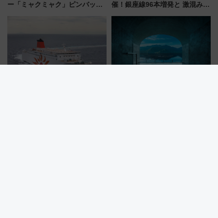
ー「ミャクミャク」ピンバッジ
催！銀座線96本増発と 激混みの
新登場！関西の駅構内などで7月
「浅草駅」を回避する最寄り駅･
中旬発売
アクセス攻略法、2万発の花火が
都心の夜に！
神戸・大分や大阪・志布志航路
星野リゾート広島初進出！「界
が破格！夏休み限定の「さんふ
宮島」のインフィニティ温泉と
らわあスペシャルセール」スタ
古式サウナ「石風呂」を大解剖
ート 夕朝食ビュッフェ付きで
宿泊料金・アクセスは？（2026
快適な船旅はいかが？
年7月23日開業）