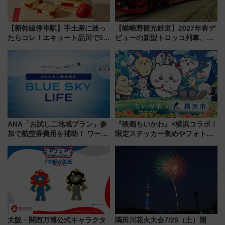
【新幹線停車駅】手土産に迷っ
【嵯峨野観光鉄道】2027年春デ
たらコレ！エキュート品川で3年
ビューの新型トロッコ列車、い
連続売上1位を獲得した定番手土
よいよ試運転開始へ！現行車両
産スイーツとは？
は2026年で引退
ANA「お試し二地域プラン」参
『映画ちいかわ』×横浜コラボ！
加で航空券費用を補助！ ワーケ
限定ステッカー集めやフォトス
ーションや週末移住に最適な自
ポット、特別花火でみなとみら
治体は？ 2026年は対象のエリア
いを満喫しよう（花火鑑賞会応
が拡大！
募は7/12まで！）
大阪・関西万博公式キャラクタ
隅田川花火大会7/25（土）開