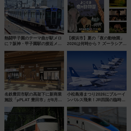
同時開催！
熱闘甲子園のテーマ曲が駅メロ
【横浜市】夏の「夜の動物園」
に？阪神・甲子園駅の接近メロ
2026は何時から？ ズーラシア・
ディがVaundy「かげろう」×向
野毛山・金沢の電車アクセスや
谷実アレンジの特別仕様へ、8月
見どころ、限定イベントを徹底
5日始発から
解説！
名鉄豊田市駅の高架下に新商業
小松島港まつり2026にブルーイ
施設「μPLAT 豊田市」が8月26
ンパルス飛来！JR四国の臨時ダ
日開業！全8店舗が出店し街の新
イヤや駐車場予約を徹底解説
たな玄関口へ