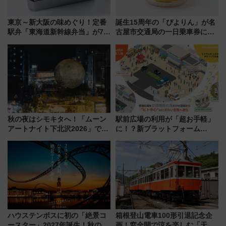
東京～新大阪の味めぐり！定番
誕生15周年の「ぴよりん」が名
駅弁「東海道新幹線弁当」が7月
古屋市交通局の一日乗車券に！
21日にリニューアル発売
東山線では貸切電車も登場【限
定1万5000枚】
秋の夜はシモキタへ！「ムーン
駅前広場の利用が「超お手軽」
アートナイト下北沢2026」でイ
に！？新プラットフォーム
マーシブシアターやアート巡り
「HirakeBA」8月3日始動、ス
を満喫しよう
マホで簡単申請 物販や演奏会な
どに【JR東日本】
ハウステンボスに初の「絶景コ
箱根登山電車100形引退記念企
ースター」2027年誕生！秋の
画！窓全開で涼を楽しむ「天然