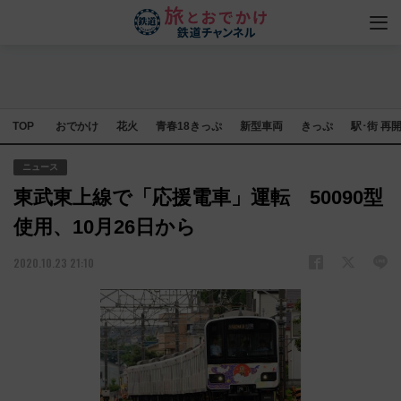
TOP
おでかけ
花火
青春18きっぷ
新型車両
きっぷ
駅･街 再
ニュース
東武東上線で「応援電車」運転 50090型
使用、10月26日から
2020.10.23 21:10