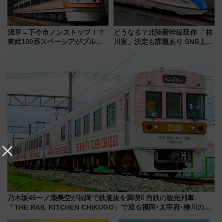
浅草→下今市ノンストップ！？
どうなる？北陸新幹線延伸 「桂
東武100系スペーシアがブルー
川案」決定も課題あり SNS上の
リボン賞35周年記念で「デビュ
声は
ー当時の停車駅」を再現 運転
時刻や特急券の買い方を紹介
乃木坂46一ノ瀬美空が福岡で鉄道旅を満喫⁈ 西鉄の観光列車
「THE RAIL KITCHEN CHIKUGO」で巡る福岡･太宰府･柳川の
旅！YouTubeが公開に