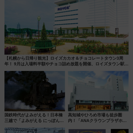
【札幌から日帰り観光】ロイズカカオ＆チョコレートタウン3周
年！ 9月は入場料半額やチョコ詰め放題を開催、ロイズタウン駅か
らのアクセスも
国鉄時代がよみがえる！日本橋
高知城やひろめ市場も徒歩圏
三越で「よみがえる にっぽんの
内！「ANAクラウンプラザホテ
鉄道展」7/22-8/3開催、広田尚
ル高知」が8月開業
敬の名作写真も、駅弁フェスも