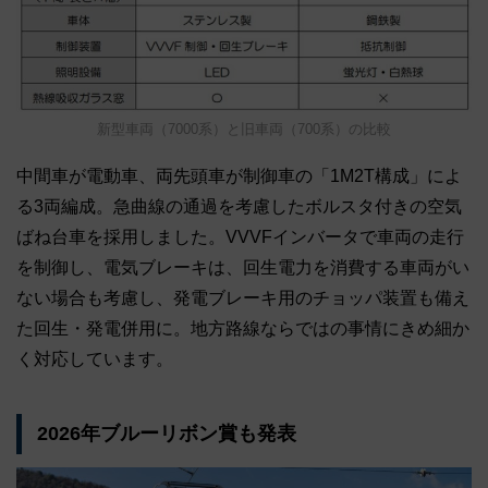
新型車両（7000系）と旧車両（700系）の比較
中間車が電動車、両先頭車が制御車の「1M2T構成」によ
る3両編成。急曲線の通過を考慮したボルスタ付きの空気
ばね台車を採用しました。VVVFインバータで車両の走行
を制御し、電気ブレーキは、回生電力を消費する車両がい
ない場合も考慮し、発電ブレーキ用のチョッパ装置も備え
た回生・発電併用に。地方路線ならではの事情にきめ細か
く対応しています。
2026年ブルーリボン賞も発表