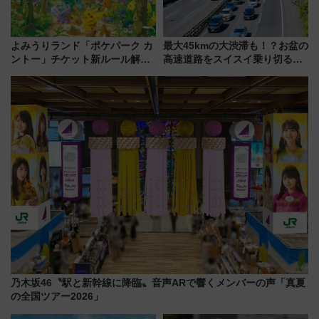
よみうりランド「ポケパーク カ
最大45kmの大渋滞も！？お盆の
ントー」チケット新ルール解
高速道路をスイスイ乗り切る快
説！購入制限の緩和と入場時の
適ドライブ術
本人確認が11月スタート
乃木坂46〝駅と新幹線に降臨〟音声ARで響くメンバーの声「真夏
の全国ツアー2026」