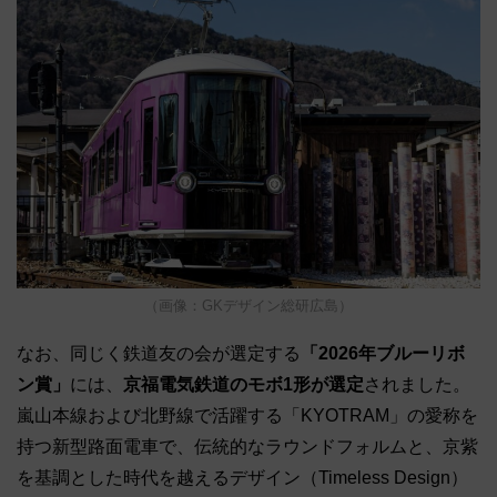
（画像：GKデザイン総研広島）
なお、同じく鉄道友の会が選定する
「2026年ブルーリボ
ン賞」
には、
京福電気鉄道のモボ1形が選定
されました。
嵐山本線および北野線で活躍する「KYOTRAM」の愛称を
持つ新型路面電車で、伝統的なラウンドフォルムと、京紫
を基調とした時代を越えるデザイン（Timeless Design）