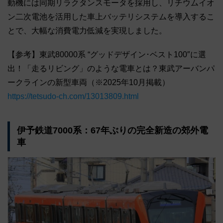
動機には同期リラクタンスモータを採用し、リチウムイオ
ン二次電池を活用した車上バッテリシステムを導入するこ
とで、大幅な消費電力低減を実現しました。
【参考】東武80000系 “グッドデザイン･ベスト100″に選
出！「走るリビング」のような電車とは？東武アーバンパ
ークラインの新型車両（※2025年10月掲載）
https://tetsudo-ch.com/13013809.html
伊予鉄道7000系：67年ぶりの完全新造の郊外電
車