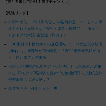
（旅と週末おでかけ！鉄道チャンネル）
【関連リンク】
京都〜奈良に “乗り換えなし”の臨時特急「いにしへ」今
夏も運行！まほろば「安寧・悠久」編成で行くダイヤ
とおトクな宇治･古都巡り旅ガイド
【JR東日本】西武線との直通運転、Suicaの進化や新決
済teppay、新幹線が荷物専用に？2026年最新戦略が描
く「旅と鉄道」の未来
京急 北品川駅の新駅舎デザイン決定！ 旧東海道と調和
する “和モダン”高架駅で開かずの踏切解消へ、連続立体
交差事業の進捗状況は？
鉄道友の会（外部サイト）