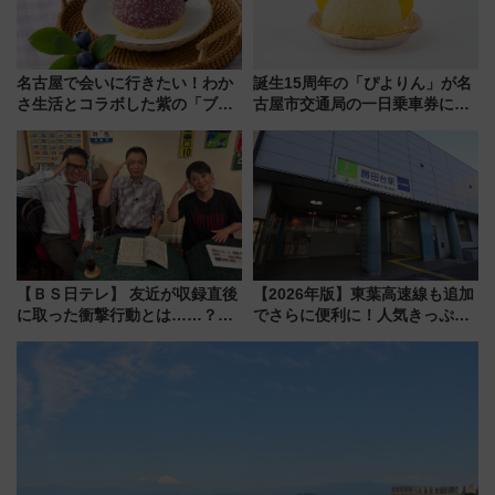
名古屋で会いに行きたい！わか
誕生15周年の「ぴよりん」が名
さ生活とコラボした紫の「ブル
古屋市交通局の一日乗車券に！
ーベリーぴよりん」期間限定販
東山線では貸切電車も登場【限
売
定1万5000枚】
【ＢＳ日テレ】 友近が収録直後
【2026年版】東葉高速線も追加
に取った衝撃行動とは……？
でさらに便利に！人気きっぷ
『友近・礼二の妄想トレイン』
「サンキューちばフリーパス」
で極上の夏祭り鉄道旅を放送
今年も発売 秋・早春に千葉県を
巡るなら使い勝手・コスパ抜群