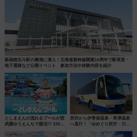
新函館北斗駅の裏側に潜入！北海道新幹線開業10周年で駅長室・
地下通路など公開イベント 参加方法や体験内容を紹介
としまえんの流れるプールが西
所沢から伊香保温泉・草津温泉
武園ゆうえんちで復活!? 100周
へ直行！「ゆめぐり所沢・川越
年記念企画＆「春日のうん○スラ
号」で群馬の温泉旅をもっと気
イダー」に注目 2026年夏は所
軽に 運行ダイヤ・運賃を解説