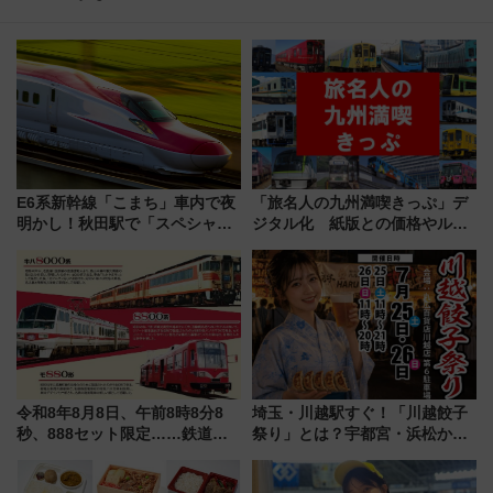
E6系新幹線「こまち」車内で夜
「旅名人の九州満喫きっぷ」デ
明かし！秋田駅で「スペシャル
ジタル化 紙版との価格やルー
ナイト」8月開催、料金や予約方
ルの違いを解説
法は？
令和8年8月8日、午前8時8分8
埼玉・川越駅すぐ！「川越餃子
秒、888セット限定……鉄道各
祭り」とは？宇都宮・浜松から
社の「8・8・8」な記念きっぷ
ご当地和牛まで全国の人気餃子
たち
を食べ比べ【7月25日・26日開