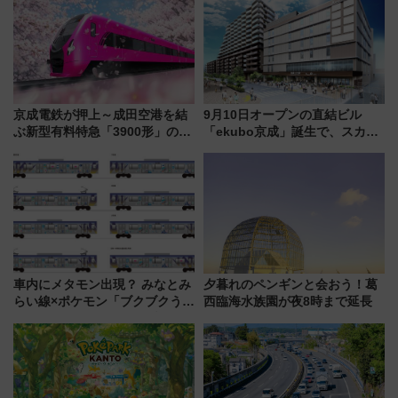
沢へ遊びに行こう
京成電鉄が押上～成田空港を結
9月10日オープンの直結ビル
ぶ新型有料特急「3900形」のコ
「ekubo京成」誕生で、スカイ
ンセプト・デザイン公開 愛称
ライナーも停まる巨大ハブ駅・
募集も実施
新鎌ヶ谷はどう変わる？ 全テナ
ント情報も公開！
車内にメタモン出現？ みなとみ
夕暮れのペンギンと会おう！葛
らい線×ポケモン「ブクブクうみ
西臨海水族園が夜8時まで延長
ぞこの街」ラッピング電車が運
行開始に！ この夏は直通列車で
横浜へ！