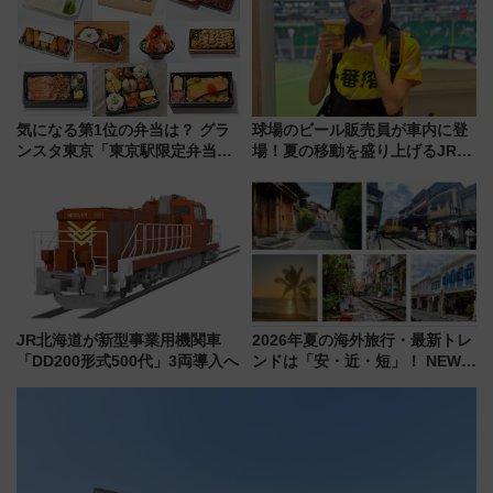
催】
気になる第1位の弁当は？ グラ
球場のビール販売員が車内に登
ンスタ東京「東京駅限定弁当
場！夏の移動を盛り上げるJR九
2026 売上ランキング」
州「ビール新幹線」7月31日・8
月7日限定 ソフトバンクホーク
スとコラボ
JR北海道が新型事業用機関車
2026年夏の海外旅行・最新トレ
「DD200形式500代」3両導入へ
ンドは「安・近・短」！ NEWT
調査から読み解く、最新の人気
渡航先TOP5とは？ 円安時代の
旅行術