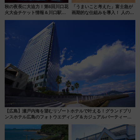
秋の夜長に大迫力！第6回川口花
「うまいこと考えた」富士急が
火大会チケット情報＆川口駅か
画期的な仕組みを導入！ 人のか
らのアクセスガイド
わりにスマホが並ぶ「分身く
ん」始動
【広島】瀬戸内海を望むリゾートホテルで叶える！グランドプリ
ンスホテル広島のフォトウエディング＆カジュアルパーティープ
ラン