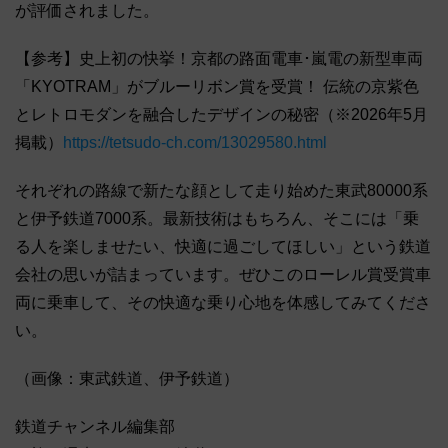
が評価されました。
【参考】史上初の快挙！京都の路面電車･嵐電の新型車両
「KYOTRAM」がブルーリボン賞を受賞！ 伝統の京紫色
とレトロモダンを融合したデザインの秘密（※2026年5月
掲載）
https://tetsudo-ch.com/13029580.html
それぞれの路線で新たな顔として走り始めた東武80000系
と伊予鉄道7000系。最新技術はもちろん、そこには「乗
る人を楽しませたい、快適に過ごしてほしい」という鉄道
会社の思いが詰まっています。ぜひこのローレル賞受賞車
両に乗車して、その快適な乗り心地を体感してみてくださ
い。
（画像：東武鉄道、伊予鉄道）
鉄道チャンネル編集部