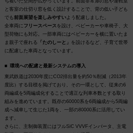
ち着いた空間が広がっています。前面非常扉の窓や運転室
と客室の仕切り窓を低く設計することで、背の低い子ども
でも
前面展望を楽しみやすい
よう配慮しました。
全車両に
フリースペース
を設け、ベビーカーや車椅子、大
型荷物にも対応。一部車両にはベビーカーを横に置いたま
ま親子で座れる
「たのしーと」
を設けるなど、子育て世帯
に配慮した車両となっています。
環境への配慮と最新システムの導入
東武鉄道は2030年度にCO2排出量を約50％削減（2013年
度比）する目標を掲げており、その一環として、従来の6
両編成を5両編成化することで適正な列車本数とする取り
組みを進めています。既存の60000系を6両編成から5両編
成へ減車して生じた1両を、一部の80000系に活用してい
ます。
さらに、主制御装置にはフルSiC VVVFインバータ、主電