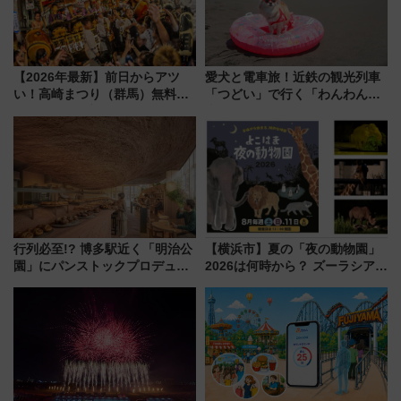
【2026年最新】前日からアツ
愛犬と電車旅！近鉄の観光列車
い！高崎まつり（群馬）無料観
「つどい」で行く「わんわん列
覧エリアから初開催100人みこ
車」第5弾！海辺のBBQも楽し
しまで
める日帰りツアー
行列必至!? 博多駅近く「明治公
【横浜市】夏の「夜の動物園」
園」にパンストックプロデュー
2026は何時から？ ズーラシア・
スの新業態『Land Bageri』8/7
野毛山・金沢の電車アクセスや
オープン 秋からはビストロ営業
見どころ、限定イベントを徹底
も！
解説！