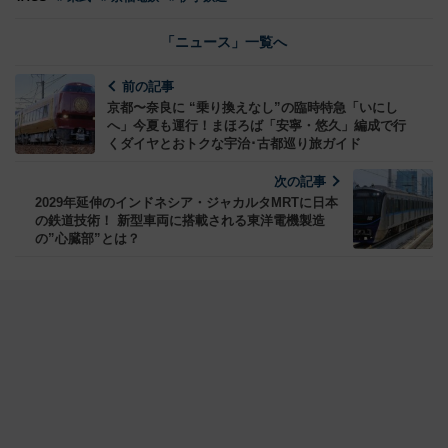
「ニュース」一覧へ
前の記事
京都〜奈良に “乗り換えなし”の臨時特急「いにし
へ」今夏も運行！まほろば「安寧・悠久」編成で行
くダイヤとおトクな宇治･古都巡り旅ガイド
次の記事
2029年延伸のインドネシア・ジャカルタMRTに日本
の鉄道技術！ 新型車両に搭載される東洋電機製造
の”心臓部”とは？