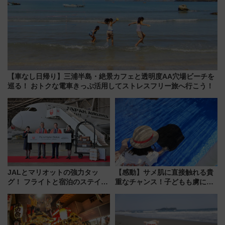
【車なし日帰り】三浦半島・絶景カフェと透明度AA穴場ビーチを
巡る！ おトクな電車きっぷ活用してストレスフリー旅へ行こう！
JALとマリオットの強力タッ
【感動】サメ肌に直接触れる貴
グ！ フライトと宿泊のステイタ
重なチャンス！子どもも虜にな
スマッチでFLY ON ポイントや
る鴨川シーワールド「エイとサ
上級会員資格を効率よく獲得す
メのタッチングプール」【夏休
る方法を解説
み限定企画】