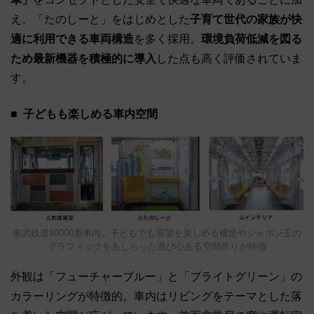
え、「たのしーと」をはじめとした
子育て世代の家族が快
適に利用できる車両構造
を多く採用。
環境負荷低減を図る
ため最新機器を積極的に導入
した点も高く評価されていま
す。
子どもも楽しめる車内空間
東武鉄道80000系車内。子どもでも展望を楽しめる構造やシャボン玉の
グラフィックをあしらった遊び心ある空間作りが特徴
外観は「フューチャーブルー」と「ブライトグリーン」の
カラーリングが特徴的。車内はリビングをテーマとした落