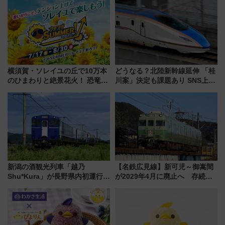
横須賀・ソレイユの丘で10万本
どうなる？北陸新幹線延伸 「桂
のひまわりと絶景花火！ 恐竜や
川案」決定も課題あり SNS上の
ドッグプールなど三浦半島の日
声は
帰りお出かけ最新情報（2026年
7月17日～開催）
新潟の酒観光列車「越乃
【名鉄広見線】新可児～御嵩間
Shu*Kura」が長野県内初運行！
が2029年4月に廃止へ 存続協
地酒と食を味わう信州プレDC特
議終了で100年の歴史に幕
別企画