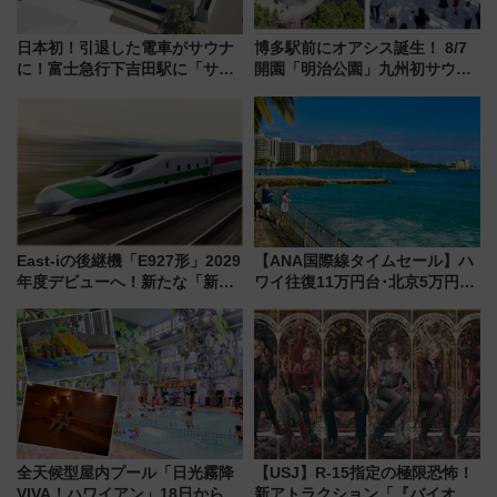
日本初！引退した電車がサウナ
博多駅前にオアシス誕生！ 8/7
に！富士急行下吉田駅に「サ電
開園「明治公園」九州初サウナ
（SADEN）」2026年12月開
TOTOPAや日本一のピザなど絶
業 行き交う電車の音や振動を
品グルメ登場で駅前の過ごし方
感じながら「ととのう」新感覚
はどう変わる？
East-iの後継機「E927形」2029
【ANA国際線タイムセール】ハ
年度デビューへ！新たな「新幹
ワイ往復11万円台･北京5万円台
線専用検測車」の性能を徹底解
～、憧れのビジネスクラスも！
説【JR東日本】
来春のGW旅行まで狙える激ア
ツ路線まとめ（8/10まで）
全天候型屋内プール「日光霧降
【USJ】R-15指定の極限恐怖！
VIVA！ハワイアン」18日から営
新アトラクション「『バイオハ