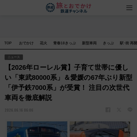
TOP
おでかけ
花火
青春18きっぷ
新型車両
きっぷ
駅･街 再
ニュース
【2026年ローレル賞】子育て世帯に優し
い「東武80000系」＆愛媛の67年ぶり新型
「伊予鉄7000系」が受賞！ 注目の次世代
車両を徹底解説
2026.06.16 06:06