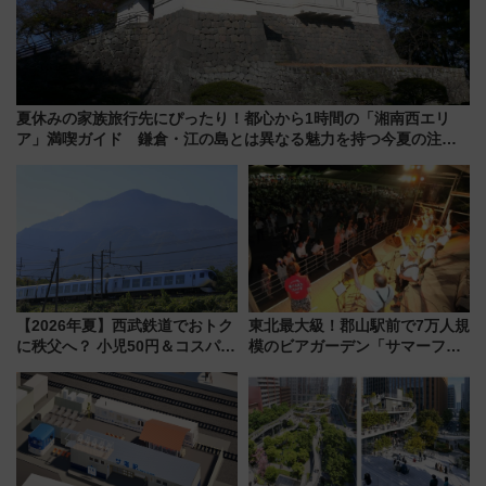
夏休みの家族旅行先にぴったり！都心から1時間の「湘南西エリ
ア」満喫ガイド 鎌倉・江の島とは異なる魅力を持つ今夏の注目
スポット
【2026年夏】西武鉄道でおトク
東北最大級！郡山駅前で7万人規
に秩父へ？ 小児50円＆コスパ最
模のビアガーデン「サマーフェ
強きっぷで「安・近・短」な家
スタ IN KORIYAMA 2026」
族旅行！ 深夜の正丸トンネル探
7/24-26開催！ 有料席はJRE
検や特急ラビューも
MALLで予約可能