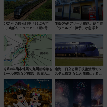
JR九州の観光列車「36ぷらす
愛媛OV新アリーナ構想、伊予市
3」劇的リニューアル！新6号車
「ウェルピア伊予」が急浮上！
“1〜2名用グリーン個室”と曜日
サイボウズ青野社長の参加表明
別 “プレミアムランチ”導入･ル
で探る鉄道アクセスの未来
ートや価格など解説
令和8年熊本地震で九州新幹線も
南海・日立と量子技術活用でシ
レール破断など確認 現在の運
ステム構築 なにわ筋線にも期待
転見合わせ状況と交通網への影
乗務員・車両計画作業を短縮へ
響