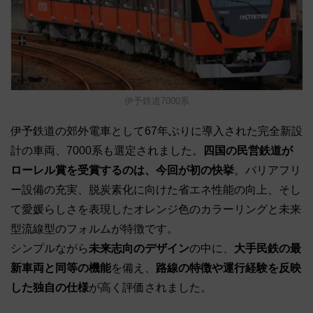
伊予鉄道7000系
伊予鉄道の郊外電車として67年ぶりに導入された完全新設
計の車両、7000系も選定されました。
四国の民営鉄道が
ローレル賞を受賞するのは、今回が初の快挙
。バリアフリ
ー設備の充実、脱炭素化に向けた省エネ性能の向上、そし
て愛媛らしさを表現したオレンジ色のカラーリングと未来
型流線型のフォルムが特徴です。
シンプルながら
未来志向のデザイン
の中に、
大手民鉄の最
新車両と同等の機能
を備え、
路線の特徴や運行経験を反映
した独自の仕様
が高く評価されました。