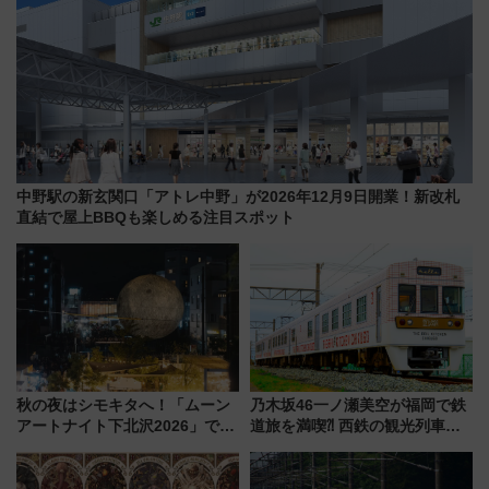
中野駅の新玄関口「アトレ中野」が2026年12月9日開業！新改札
直結で屋上BBQも楽しめる注目スポット
秋の夜はシモキタへ！「ムーン
乃木坂46一ノ瀬美空が福岡で鉄
アートナイト下北沢2026」でイ
道旅を満喫⁈ 西鉄の観光列車
マーシブシアターやアート巡り
「THE RAIL KITCHEN
を満喫しよう
CHIKUGO」で巡る福岡･太宰
府･柳川の旅！YouTubeが公開