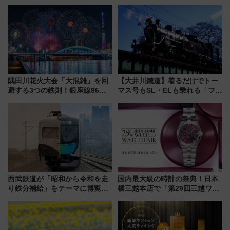
野毛山・金沢の電車アクセスや
限定「U22応援割り」が7月21日
見どころ、限定イベントを徹底
よりスタート
解説！
隅田川花火大会「大混雑」を回
【大井川鐵道】着るだけでトー
避する3つの鉄則！銀座線96本
マス号もSL・ELも乗れる「フリ
増発･浅草線臨時ダイヤ･スカイ
ーきっぷTシャツ」8月6日より
ツリー駅の規制まとめ 7/25開催
受注販売
（2026年）
西武鉄道が「昭和から令和を走
国内最大級の時計の祭典！日本
り鉄分補給」をテーマに博覧会
橋三越本店で「第29回三越ワー
を実施！くすのきホールで8月
ルドウォッチフェア」開幕
14日から 新車両「トキイロ」体
【2026年8月5日～25日】
験ブースも アクセスや申込方法
を解説