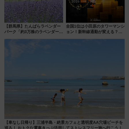
【群馬県】たんばらラベンダー
全国1位は小田原のタワーマンシ
パーク「約3万株のラベンダー」
ョン！新幹線通勤が変える？
が見頃！新幹線＆無料送迎バス
「住みたい街」の最新トレンド
で都心から約1時間半で夏の絶景
【新築マンション人気ランキン
を！
グ】
【車なし日帰り】三浦半島・絶景カフェと透明度AA穴場ビーチを
巡る！ おトクな電車きっぷ活用してストレスフリー旅へ行こう！