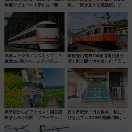
年度デビューへ！新たな「新幹
旅、「海が見える難読駅」で幸
線専用検測車」の性能を徹底解
せの黄色いハンカチに願いを
説【JR東日本】
「新・鉄道ひとり旅」279回目
の舞台は「島原鉄道」
浅草→下今市ノンストップ！？
箱根登山電車100形引退記念企
東武100系スペーシアがブルー
画！窓全開で涼を楽しむ「天然
リボン賞35周年記念で「デビュ
クーラー体験号」と限定鉄コレ
ー当時の停車駅」を再現 運転
発売
時刻や特急券の買い方を紹介
琴平駅から好アクセス！国営讃
日向市駅が「日向坂46」駅に！
岐まんのう公園「サマーフェス
ひなたフェス2026開催に向けJR
タ」コキアに、ひまわりに、カ
九州が記念きっぷや臨時列車で
ブトムシに楽しいがいっぱい
全力応援 夜行列車「ドリーム