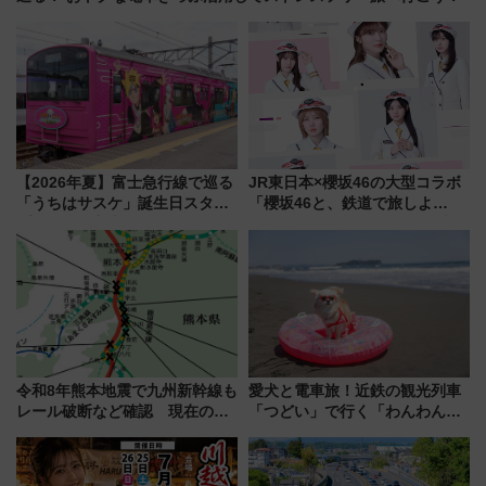
【2026年夏】富士急行線で巡る
JR東日本×櫻坂46の大型コラボ
「うちはサスケ」誕生日スタン
「櫻坂46と、鉄道で旅しよ
プラリー！富士急ハイランド限
う。」が7月20日より始動！新
定グルメ＆グッズ徹底ガイド
潟・長野・庄内へ
令和8年熊本地震で九州新幹線も
愛犬と電車旅！近鉄の観光列車
レール破断など確認 現在の運
「つどい」で行く「わんわん列
転見合わせ状況と交通網への影
車」第5弾！海辺のBBQも楽し
響
める日帰りツアー