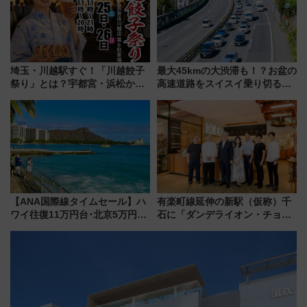
埼玉・川越駅すぐ！「川越餃子
最大45kmの大渋滞も！？お盆の
祭り」とは？宇都宮・浜松から
高速道路をスイスイ乗り切る快
ご当地和牛まで全国の人気餃子
適ドライブ術
を食べ比べ【7月25日・26日開
催】
【ANA国際線タイムセール】ハ
有楽町線延伸の新駅（仮称）千
ワイ往復11万円台･北京5万円台
石に「ダンデライオン・チョコ
～、憧れのビジネスクラスも！
レート」が出店！ 東京メトロが
来春のGW旅行まで狙える激ア
1億円出資で挑む新時代のまちづ
ツ路線まとめ（8/10まで）
くりとは？