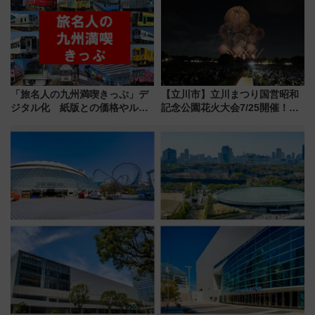
たな玄関口へ
やり＆スタミナグルメ」6選【新
店舗も！】
「旅名人の九州満喫きっぷ」デ
【立川市】立川まつり国営昭和
ジタル化 紙版との価格やルー
記念公園花火大会7/25開催！
ルの違いを解説
5000発の花火が夜を彩る 今年は
混雑に要注意、その理由は