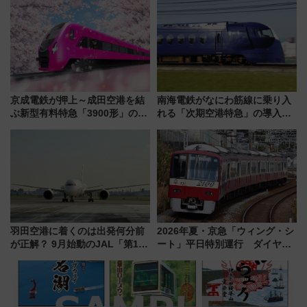
278回目の舞台は「三岐鉄道北
美旅「何もしない贅沢」を体験
勢線」
してみない？
京成電鉄が押上～成田空港を結
南海電鉄がなにわ筋線に乗り入
ぶ新型有料特急「3900形」のコ
れる「次期空港特急」の導入を
ンセプト・デザイン公開 愛称
決定！ピニンファリーナによる
募集も実施
日本初の鉄道デザイン
羽田空港に着くのは出発何分前
2026年夏・京急「ウィング・シ
が正解？ 9月始動のJAL「第1タ
ート」平日特別運行 ダイヤ・
ーミナル北側サテライト」は徒
乗車方法を解説！2階建てバスや
歩1キロ超え！ 知っておきたい
三浦海岸を堪能できるお出かけ
変更点まとめ
プランもご紹介