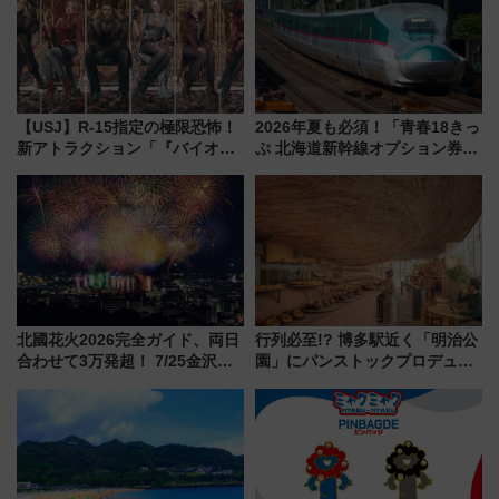
に
【USJ】R-15指定の極限恐怖！
2026年夏も必須！「青春18きっ
新アトラクション「『バイオハ
ぷ 北海道新幹線オプション券」
ザード レクイエム』 ザ・ダイ
自動改札対応ルールと途中下車
ブ」今秋登場 ―予測不能の恐
の罠
怖に泣き叫べ―
北國花火2026完全ガイド、両日
行列必至!? 博多駅近く「明治公
合わせて3万発超！ 7/25金沢大
園」にパンストックプロデュー
会・8/1川北大会の2つの花火大
スの新業態『Land Bageri』8/7
会の日程・アクセス・観覧席ま
オープン 秋からはビストロ営業
とめ（石川県）
も！