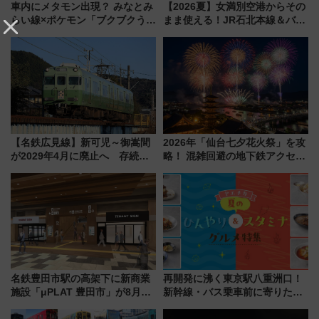
車内にメタモン出現？ みなとみ
【2026夏】女満別空港からその
らい線×ポケモン「ブクブクうみ
まま使える！JR石北本線＆バス
ぞこの街」ラッピング電車が運
乗り放題「北見・網走周遊フリ
行開始に！ この夏は直通列車で
ーパス」でおトクに道東観光
横浜へ！
（8/3発売）
【名鉄広見線】新可児～御嵩間
2026年「仙台七夕花火祭」を攻
が2029年4月に廃止へ 存続協
略！ 混雑回避の地下鉄アクセス
議終了で100年の歴史に幕
からまだ買える有料席情報、花
火前に楽しむ仙台観光ルートま
で解説！
名鉄豊田市駅の高架下に新商業
再開発に沸く東京駅八重洲口！
施設「μPLAT 豊田市」が8月26
新幹線・バス乗車前に寄りたい
日開業！全8店舗が出店し街の新
「ヤエチカ」2026年夏の「ひん