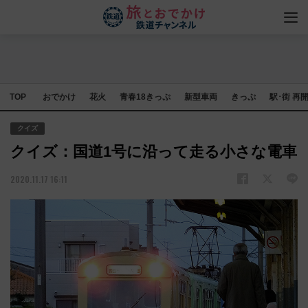
TOP
おでかけ
花火
青春18きっぷ
新型車両
きっぷ
駅･街 再
クイズ
クイズ：国道1号に沿って走る小さな電車
2020.11.17 16:11