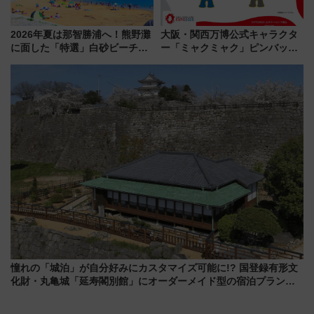
2026年夏は那智勝浦へ！熊野灘
大阪・関西万博公式キャラクタ
に面した「特選」白砂ビーチは
ー「ミャクミャク」ピンバッジ
必見 「第17回那智勝浦町花火大
新登場！関西の駅構内などで7月
会」は8月11日開催！
中旬発売
憧れの「城泊」が自分好みにカスタマイズ可能に!? 国登録有形文
化財・丸亀城「延寿閣別館」にオーダーメイド型の宿泊プランが
誕生！