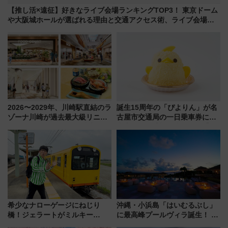
【推し活×遠征】好きなライブ会場ランキングTOP3！ 東京ドーム
や大阪城ホールが選ばれる理由と交通アクセス術、ライブ会場に
何を求める？
2026〜2029年、川崎駅直結のラ
誕生15周年の「ぴよりん」が名
ゾーナ川崎が過去最大級リニュ
古屋市交通局の一日乗車券に！
ーアル！ フードコート拡大など
東山線では貸切電車も登場【限
「いつから何が変わるか」徹底
定1万5000枚】
解説！
希少なナローゲージにねじり
沖縄・小浜島「はいむるぶし」
橋！ジェラートがミルキー
に最高峰プールヴィラ誕生！ 石
米！？「新・鉄道ひとり旅」
垣島から船で向かう究極のご褒