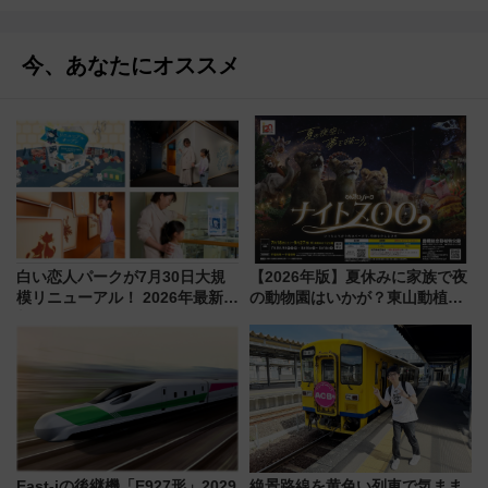
今、あなたにオススメ
白い恋人パークが7月30日大規
【2026年版】夏休みに家族で夜
模リニューアル！ 2026年最新の
の動物園はいかが？東山動植物
新エリア・工場見学の見どころ
園＆のんほいパーク「ナイト
と料金・アクセスを徹底解説
ZOO」開催情報
（札幌市）
East-iの後継機「E927形」2029
絶景路線を黄色い列車で気まま