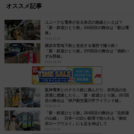
オススメ記事
ユニークな電車が走る洛北の路線といえば？
「新・鉄道ひとり旅」266回目の舞台は「叡山電
車」
2026.01.23
横浜市営地下鉄と並走する場所で撮り鉄！
「新・鉄道ひとり旅」255回目の舞台は「相鉄い
ずみ野線」
2025.08.08
阪神電車とのクロス鉄に挑んだり、非売品の生
原酒に感激したり…「新・鉄道ひとり旅」267回
目の舞台は「神戸新交通六甲アイランド線」
2026.02.13
「新・鉄道ひとり旅」264回目の舞台は「近鉄湯
の山線」 日本一の白い鉄塔で知られる「御在
所ロープウエイ」にも足を伸ばして
2025.12.26