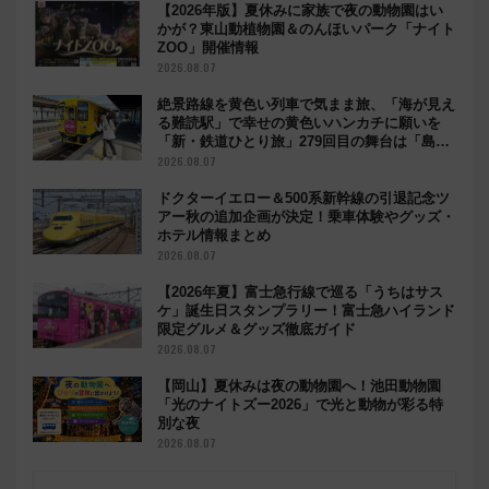
【2026年版】夏休みに家族で夜の動物園はい
かが？東山動植物園＆のんほいパーク「ナイト
ZOO」開催情報
2026.08.07
絶景路線を黄色い列車で気まま旅、「海が見え
る難読駅」で幸せの黄色いハンカチに願いを
「新・鉄道ひとり旅」279回目の舞台は「島原
鉄道」
2026.08.07
ドクターイエロー＆500系新幹線の引退記念ツ
アー秋の追加企画が決定！乗車体験やグッズ・
ホテル情報まとめ
2026.08.07
【2026年夏】富士急行線で巡る「うちはサス
ケ」誕生日スタンプラリー！富士急ハイランド
限定グルメ＆グッズ徹底ガイド
2026.08.07
【岡山】夏休みは夜の動物園へ！池田動物園
「光のナイトズー2026」で光と動物が彩る特
別な夜
2026.08.07