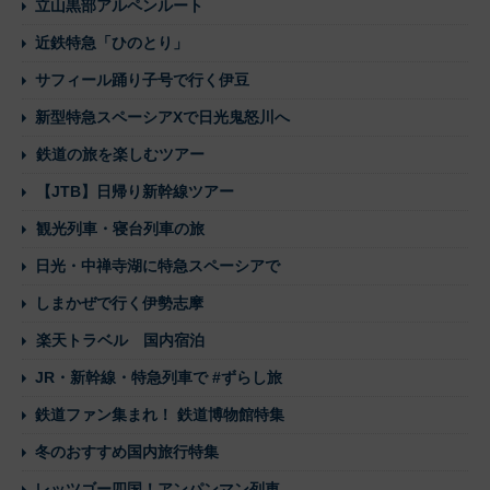
立山黒部アルペンルート
近鉄特急「ひのとり」
サフィール踊り子号で行く伊豆
新型特急スペーシアXで日光鬼怒川へ
鉄道の旅を楽しむツアー
【JTB】日帰り新幹線ツアー
観光列車・寝台列車の旅
日光・中禅寺湖に特急スペーシアで
しまかぜで行く伊勢志摩
楽天トラベル 国内宿泊
JR・新幹線・特急列車で #ずらし旅
鉄道ファン集まれ！ 鉄道博物館特集
冬のおすすめ国内旅行特集
レッツゴー四国！アンパンマン列車