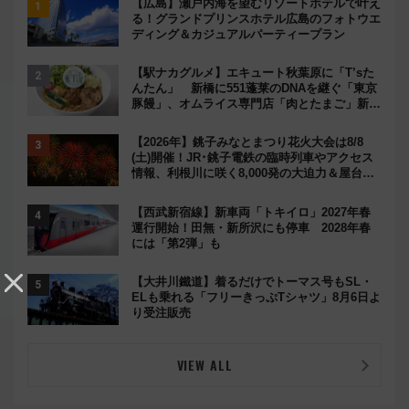
【広島】瀬戸内海を望むリゾートホテルで叶え
る！グランドプリンスホテル広島のフォトウエ
ディング＆カジュアルパーティープラン
【駅ナカグルメ】エキュート秋葉原に「T’sた
んたん」 新橋に551蓬莱のDNAを継ぐ「東京
豚饅」、オムライス専門店「肉とたまご」新グ
ルメ続々登場！【2026年8月】
【2026年】銚子みなとまつり花火大会は8/8
(土)開催！JR･銚子電鉄の臨時列車やアクセス
情報、利根川に咲く8,000発の大迫力＆屋台を
満喫
【西武新宿線】新車両「トキイロ」2027年春
運行開始！田無・新所沢にも停車 2028年春
には「第2弾」も
【大井川鐵道】着るだけでトーマス号もSL・
ELも乗れる「フリーきっぷTシャツ」8月6日よ
り受注販売
VIEW ALL