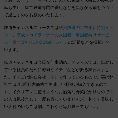
ておきましょう。今年はほとんどの路線で大晦日の終夜運
転も中止、家で鉄道専門の番組などを観ながら鍋をつつい
て過ごすのをお勧めいたします。
鉄道チャンネルニュースでは
秩父鉄道の年末年始特別イベ
ント
、
京成スカイライナーの入国者・帰国者向けサービ
ス
、
阪急阪神HDのSDGsトレイン
の話題などを掲載して
います。
鉄道チャンネルは今日が仕事納め。オフィスでは、出勤し
ている社員のために寿司やイチゴなどが振る舞われまし
た。イチゴは関連会社（？）で作っているもので、実は弊
社では月1回社内価格で美味しい野菜が購入できるので
す。イタリアンに使うようなお洒落な野菜ばかりなので中
の人は気後れして一度も買っていませんが、甘くて美味し
い大粒のいちごは別。これなら毎月買ってもいい。