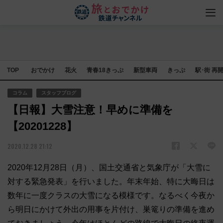
TOP
おでかけ
花火
青春18きっぷ
新型車両
きっぷ
駅･街 再
コラム
スタッフブログ
【日報】大雪注意！早めに準備を
【20201228】
2020.12.28 21:12
2020年12月28日（月）、国土交通省と気象庁が「大雪に
対する緊急発表」を行いました。年末年始、特に大晦日は
数年に一度クラスの大雪になる模様です。なるべく今夜か
ら明日にかけて外出の用事を片付け、巣篭りの準備を進め