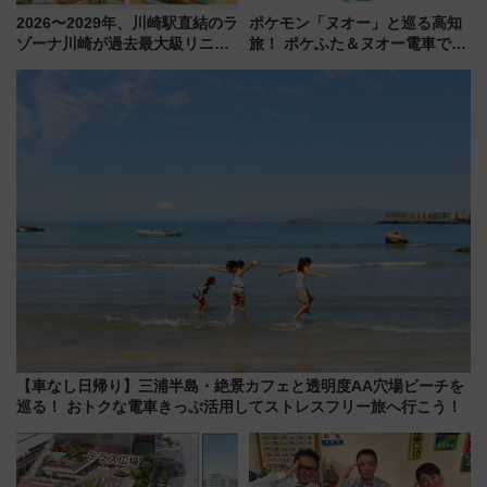
2026〜2029年、川崎駅直結のラ
ポケモン「ヌオー」と巡る高知
ゾーナ川崎が過去最大級リニュ
旅！ ポケふた＆ヌオー電車で楽
ーアル！ フードコート拡大など
しむ鉄道スタンプラリーで土佐
「いつから何が変わるか」徹底
路の絶景と絶品グルメを満喫！
解説！
（7月18日スタート）
【車なし日帰り】三浦半島・絶景カフェと透明度AA穴場ビーチを
巡る！ おトクな電車きっぷ活用してストレスフリー旅へ行こう！