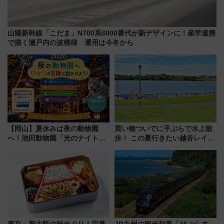
山陽新幹線「こだま」N700系6000番代が新デザインに！産学連携
で描く瀬戸内の波模様 運用は今冬から
【岡山】夏休みは夜の動物園
買い物ついでに手ぶらで水上散
へ！池田動物園「光のナイトズ
歩！ この夏行きたい越谷レイク
ー2026」で光と動物が彩る特別
タウンの新たな水辺の憩いエリ
な夜
ア「LAKESIDE PARK」（埼玉
県越谷市）