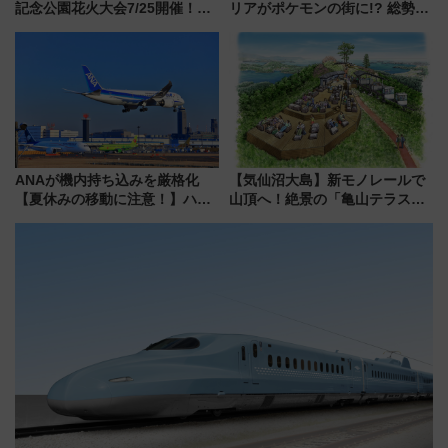
記念公園花火大会7/25開催！
リアがポケモンの街に!? 総勢
5000発の花火が夜を彩る 今年は
100匹以上が出現「レジェンド
混雑に要注意、その理由は
リサーチ」本格謎解き・グッズ
情報まとめ
ANAが機内持ち込みを厳格化
【気仙沼大島】新モノレールで
【夏休みの移動に注意！】ハン
山頂へ！絶景の「亀山テラス
ドバッグやPCケースも対象の
360°」が7月19日オープン、休
「身の回り品」新サイズ制限
暇村のお得な日帰りプランも登
(40×30×20cm)おさらい
場