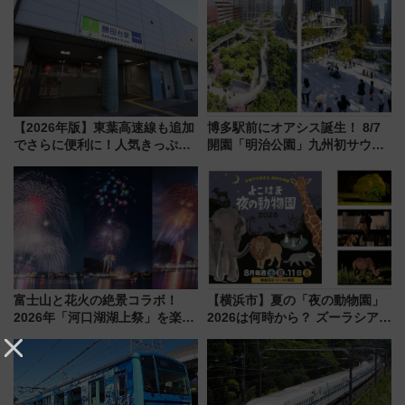
【2026年版】東葉高速線も追加
博多駅前にオアシス誕生！ 8/7
でさらに便利に！人気きっぷ
開園「明治公園」九州初サウナ
「サンキューちばフリーパス」
TOTOPAや日本一のピザなど絶
今年も発売 秋・早春に千葉県を
品グルメ登場で駅前の過ごし方
巡るなら使い勝手・コスパ抜群
はどう変わる？
富士山と花火の絶景コラボ！
【横浜市】夏の「夜の動物園」
2026年「河口湖湖上祭」を楽し
2026は何時から？ ズーラシア・
む完全ガイド＆鉄道アクセスの
野毛山・金沢の電車アクセスや
ススメ
見どころ、限定イベントを徹底
解説！