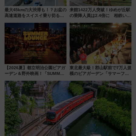
最大45kmの大渋滞も！？お盆の
来館1422万人突破！ゆめが丘駅
高速道路をスイスイ乗り切る快
の乗降人員は2.4倍に 相鉄いず
適ドライブ術
み野線「ゆめが丘ソラトス」2周
年祭にそうにゃん＆DB.スター
マンが登場
【2026夏】都立明治公園ビアガ
東北最大級！郡山駅前で7万人規
ーデン＆野外映画！「SUMMER
模のビアガーデン「サマーフェ
LOUNGE」のアクセスと上映ス
スタ IN KORIYAMA 2026」
ケジュール 夜風とビール、映画
7/24-26開催！ 有料席はJRE
を満喫！
MALLで予約可能