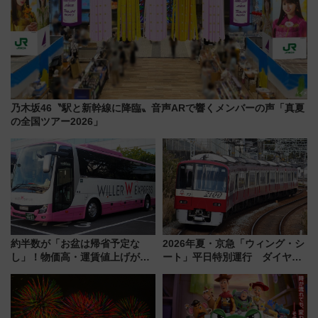
乃木坂46〝駅と新幹線に降臨〟音声ARで響くメンバーの声「真夏
の全国ツアー2026」
約半数が「お盆は帰省予定な
2026年夏・京急「ウィング・シ
し」！物価高・運賃値上げが財
ート」平日特別運行 ダイヤ・
布を直撃、往復1万円以内なら帰
乗車方法を解説！2階建てバスや
りたいけど……【WILLER お盆
三浦海岸を堪能できるお出かけ
帰省動向調査】
プランもご紹介