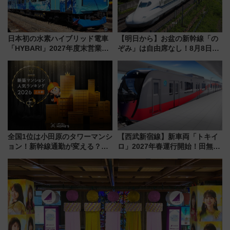
日本初の水素ハイブリッド電車
【明日から】お盆の新幹線「の
「HYBARI」2027年度末営業運
ぞみ」は自由席なし！8月8日午
転へ 鉄道・発電・まちづくり
前はほぼ満席…でも数時間ズラ
で水素利活用が加速
せば空きが見つかることも 混
雑避ける「空席」探しのコツ
全国1位は小田原のタワーマンシ
【西武新宿線】新車両「トキイ
ョン！新幹線通勤が変える？
ロ」2027年春運行開始！田無・
「住みたい街」の最新トレンド
新所沢にも停車 2028年春には
【新築マンション人気ランキン
「第2弾」も
グ】