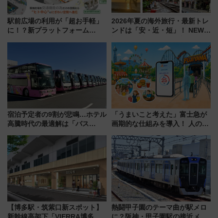
駅前広場の利用が「超お手軽」
2026年夏の海外旅行・最新トレ
に！？新プラットフォーム
ンドは「安・近・短」！ NEWT
「HirakeBA」8月3日始動、ス
調査から読み解く、最新の人気
マホで簡単申請 物販や演奏会な
渡航先TOP5とは？ 円安時代の
どに【JR東日本】
旅行術
宿泊予定者の9割が悲鳴…ホテル
「うまいこと考えた」富士急が
高騰時代の最適解は「バス
画期的な仕組みを導入！ 人のか
泊」!? WILLER最新調査で判明
わりにスマホが並ぶ「分身く
した、推し活遠征や観光時のリ
ん」始動
アルな懐事情
【博多駅・筑紫口新スポット】
熱闘甲子園のテーマ曲が駅メロ
新幹線高架下「VIERRA博多テ
に？阪神・甲子園駅の接近メロ