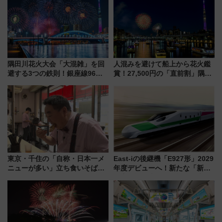
横浜へ！
ツ路線まとめ（8/10まで）
隅田川花火大会「大混雑」を回
人混みを避けて船上から花火鑑
避する3つの鉄則！銀座線96本
賞！27,500円の「直前割」隅田
増発･浅草線臨時ダイヤ･スカイ
川花火クルーズはデパ地下グル
ツリー駅の規制まとめ 7/25開催
メも持ち込みOK
（2026年）
東京・千住の「自称・日本一メ
East-iの後継機「E927形」2029
ニューが多い」立ち食いそば屋
年度デビューへ！新たな「新幹
とは？ ＢＳ日テレ『ドランク塚
線専用検測車」の性能を徹底解
地のふらっと立ち食いそば』
説【JR東日本】
7/27夜10時～放送