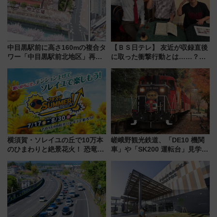
中目黒駅前に高さ160mの複合タ
【ＢＳ日テレ】 友近が収録直後
ワー「中目黒駅前北地区」再開
に取った衝撃行動とは……？
発の全貌
『友近・礼二の妄想トレイン』
で極上の夏祭り鉄道旅を放送
横須賀・ソレイユの丘で10万本
嵯峨野観光鉄道、「DE10 機関
のひまわりと絶景花火！ 恐竜や
車」や「SK200 運転台」見学ツ
ドッグプールなど三浦半島の日
アーを開催！ ラストランイベン
帰りお出かけ最新情報（2026年
トの一環で激レア体験できちゃ
7月17日～開催）
うかも 参加方法やスケジュール
をご紹介