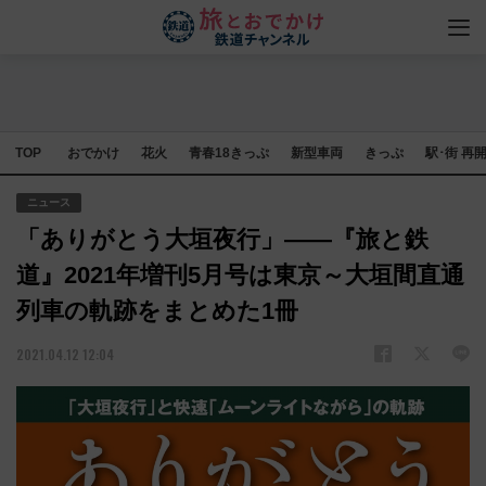
TOP
おでかけ
花火
青春18きっぷ
新型車両
きっぷ
駅･街 再
ニュース
「ありがとう大垣夜行」――『旅と鉄
道』2021年増刊5月号は東京～大垣間直通
列車の軌跡をまとめた1冊
2021.04.12 12:04