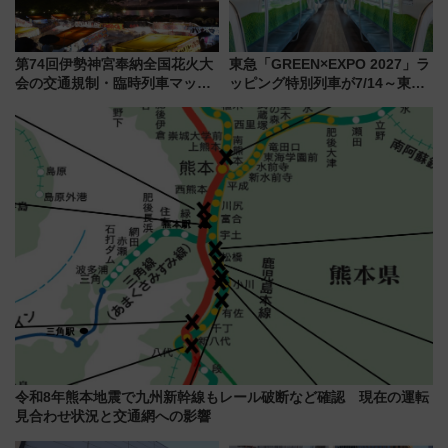
第74回伊勢神宮奉納全国花火大
東急「GREEN×EXPO 2027」ラ
会の交通規制・臨時列車マッ
ッピング特別列車が7/14～東
プ！JR東海・近鉄で快適にアク
横・田園都市・目黒線でデビュ
セス
ー！ 注目の編成やデザインまと
め
令和8年熊本地震で九州新幹線もレール破断など確認 現在の運転
見合わせ状況と交通網への影響