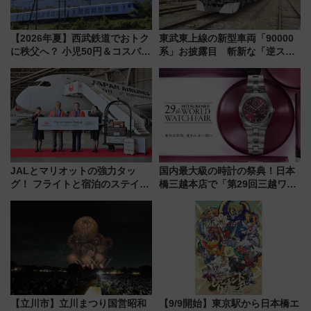
【2026年夏】西武鉄道でおトク
東武東上線の新型車両「90000
に秩父へ？ 小児50円＆コスパ最
系」お披露目 斬新な「逆スラ
強きっぷで「安・近・短」な家
ント式」の先頭形状と明るく開
族旅行！ 深夜の正丸トンネル探
放的な車内空間に注目、デビュ
検や特急ラビューも
ーは9月
JALとマリオットの強力タッ
国内最大級の時計の祭典！日本
グ！ フライトと宿泊のステイタ
橋三越本店で「第29回三越ワー
スマッチでFLY ON ポイントや
ルドウォッチフェア」開幕
上級会員資格を効率よく獲得す
【2026年8月5日～25日】
る方法を解説
【立川市】立川まつり国営昭和
【9/9開始】東京駅から日本橋エ