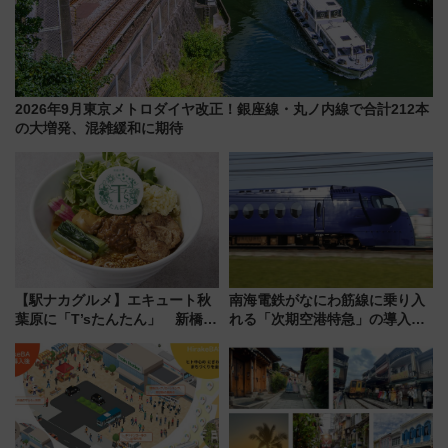
2026年9月東京メトロダイヤ改正！銀座線・丸ノ内線で合計212本
の大増発、混雑緩和に期待
【駅ナカグルメ】エキュート秋
南海電鉄がなにわ筋線に乗り入
葉原に「T’sたんたん」 新橋に
れる「次期空港特急」の導入を
551蓬莱のDNAを継ぐ「東京豚
決定！ピニンファリーナによる
饅」、オムライス専門店「肉と
日本初の鉄道デザイン
たまご」新グルメ続々登場！
【2026年8月】