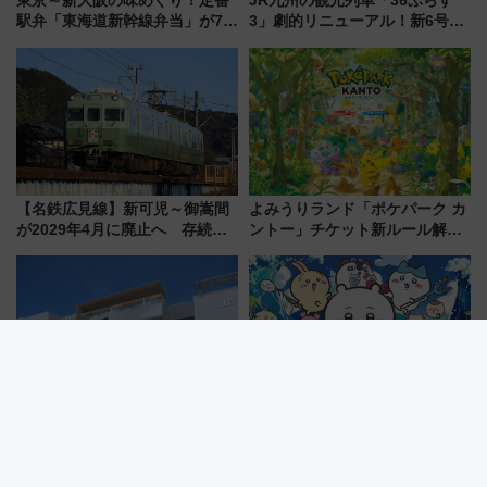
東京～新大阪の味めぐり！定番
JR九州の観光列車「36ぷらす
駅弁「東海道新幹線弁当」が7月
3」劇的リニューアル！新6号車
21日にリニューアル発売
“1〜2名用グリーン個室”と曜日
別 “プレミアムランチ”導入･ル
ートや価格など解説
【名鉄広見線】新可児～御嵩間
よみうりランド「ポケパーク カ
が2029年4月に廃止へ 存続協
ントー」チケット新ルール解
議終了で100年の歴史に幕
説！購入制限の緩和と入場時の
本人確認が11月スタート
中野駅の新玄関口「アトレ中
『映画ちいかわ』×横浜コラボ！
野」が2026年12月9日開業！新
限定ステッカー集めやフォトス
改札直結で屋上BBQも楽しめる
ポット、特別花火でみなとみら
注目スポット
いを満喫しよう（花火鑑賞会応