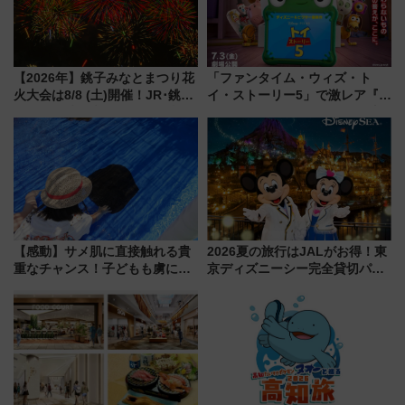
【2026年】銚子みなとまつり花
「ファンタイム・ウィズ・ト
火大会は8/8 (土)開催！JR･銚子
イ・ストーリー5」で激レア『ロ
電鉄の臨時列車やアクセス情
ルカナ』カードをゲット！最新
報、利根川に咲く8,000発の大迫
デコレーションも徹底解説
力＆屋台を満喫
【感動】サメ肌に直接触れる貴
2026夏の旅行はJALがお得！東
重なチャンス！子どもも虜にな
京ディズニーシー完全貸切パー
る鴨川シーワールド「エイとサ
ティー招待券が当たるキャンペ
メのタッチングプール」【夏休
ーン始まる 条件は「夏の国内
み限定企画】
線に2回搭乗」