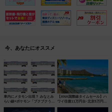
今、あなたにオススメ
車内にメタモン出現？ みなとみ
【ANA国際線タイムセール】ハ
らい線×ポケモン「ブクブクうみ
ワイ往復11万円台･北京5万円台
ぞこの街」ラッピング電車が運
～、憧れのビジネスクラスも！
行開始に！ この夏は直通列車で
来春のGW旅行まで狙える激ア