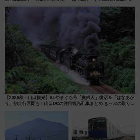
ラス」が9/18開業！九州初出店
ディがVaundy「かげろう」×向
など注目の全6店舗 「博多活憩
谷実アレンジの特別仕様へ、8月
通り」も一新
5日始発から
【2026秋・山口観光】SLやまぐち号「貴婦人」復活＆「はなあか
り」初走行区間も！山口DCの注目観光列車まとめ きっぷの取り方
は？