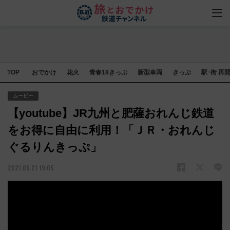
TOP
おでかけ
花火
青春18きっぷ
新型車両
きっぷ
駅･街 再
ムービー
【youtube】JR九州と肥薩おれんじ鉄道
をお得に自由に利用！「ＪＲ・おれんじ
ぐるりんきっぷ」
2021.05.21 19:05