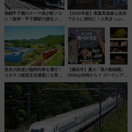
熱闘甲子園のテーマ曲が駅メロ
【2026年版】東葉高速線も追加
に？阪神・甲子園駅の接近メロ
でさらに便利に！人気きっぷ
ディがVaundy「かげろう」×向
「サンキューちばフリーパス」
谷実アレンジの特別仕様へ、8月
今年も発売 秋・早春に千葉県を
5日始発から
巡るなら使い勝手・コスパ抜群
長良川鉄道が臨時列車を運行！
【横浜市】夏の「夜の動物園」
ユネスコ無形文化遺産にも登録
2026は何時から？ ズーラシア・
された「郡上おどり」楽しむ人
野毛山・金沢の電車アクセスや
に 乗車には予約が必要
見どころ、限定イベントを徹底
解説！