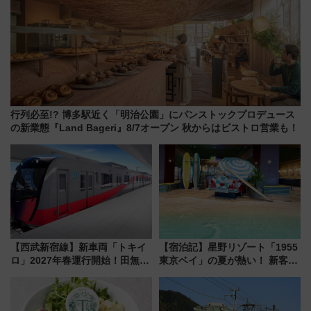
行列必至!? 博多駅近く「明治公園」にパンストックプロデュース
の新業態『Land Bageri』8/7オープン 秋からはビストロ営業も！
【西武新宿線】新車両「トキイ
【宿泊記】星野リゾート「1955
ロ」2027年春運行開始！田無・
東京ベイ」の夏が熱い！ 新客室
新所沢にも停車 2028年春には
「50sスターダムルーム」とア
「第2弾」も
メリカングルメ＆絶品スイーツ
を満喫（千葉県浦安市）