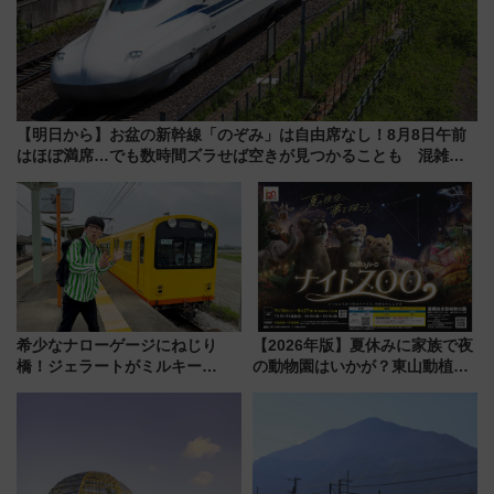
【明日から】お盆の新幹線「のぞみ」は自由席なし！8月8日午前
はほぼ満席…でも数時間ズラせば空きが見つかることも 混雑避
ける「空席」探しのコツ
希少なナローゲージにねじり
【2026年版】夏休みに家族で夜
橋！ジェラートがミルキー
の動物園はいかが？東山動植物
米！？「新・鉄道ひとり旅」
園＆のんほいパーク「ナイト
278回目の舞台は「三岐鉄道北
ZOO」開催情報
勢線」