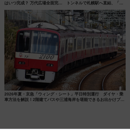
はいつ完成？ 万代広場全面完成
トンネルで札幌駅へ直結、「創
から「にいがた2キロ」・古町再
成川通都心アクセス道路」が7月
開発、バスタ新潟構想まで徹底
から本格着工、延長4.8km整備
解説！
事業の全貌
2026年夏・京急「ウィング・シート」平日特別運行 ダイヤ・乗
車方法を解説！2階建てバスや三浦海岸を堪能できるお出かけプラ
ンもご紹介