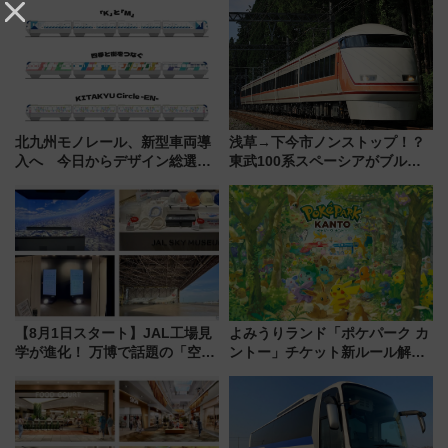
杯……工場直送生ビールや島グ
送の目覚まし時計など通販・販
ルメが美味い
売店舗まとめ
北九州モノレール、新型車両導
浅草→下今市ノンストップ！？
入へ 今日からデザイン総選挙
東武100系スペーシアがブルー
始まる
リボン賞35周年記念で「デビュ
ー当時の停車駅」を再現 運転
時刻や特急券の買い方を紹介
【8月1日スタート】JAL工場見
よみうりランド「ポケパーク カ
学が進化！ 万博で話題の「空飛
ントー」チケット新ルール解
ぶクルマ」体験が常設化!? 期間
説！購入制限の緩和と入場時の
限定の歴代制服仮想試着体験も
本人確認が11月スタート
レポート