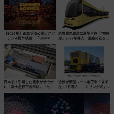
ビスで混雑回避
7月17日～開催）
【2026夏】都立明治公園ビアガ
筑豊電気鉄道に新型車両「7000
ーデン＆野外映画！「SUMMER
形」2027年導入！沿線の花をイ
LOUNGE」のアクセスと上映ス
メージしたイエローを採用 車
ケジュール 夜風とビール、映画
内は落ち着いたゆとりある空間
を満喫！
に
日本初！引退した電車がサウナ
近鉄が新型レール削正車「きず
に！富士急行下吉田駅に「サ電
な」9月導入 「ミリング式」採
（SADEN）」2026年12月開
用でメンテナンス作業を効率
業 行き交う電車の音や振動を
化！安全性や乗り心地の向上に
感じながら「ととのう」新感覚
貢献するだけでなく、全線区で
活躍するための仕組みも