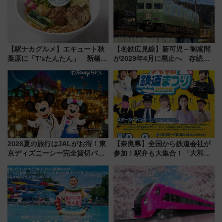
【駅ナカグルメ】エキュート秋
【名鉄広見線】新可児～御嵩間
葉原に「T’sたんたん」 新橋に
が2029年4月に廃止へ 存続協
551蓬莱のDNAを継ぐ「東京豚
議終了で100年の歴史に幕
饅」、オムライス専門店「肉と
たまご」新グルメ続々登場！
【2026年8月】
2026夏の旅行はJALがお得！東
【奈良県】全国から鉄道会社が
京ディズニーシー完全貸切パー
参加！駅弁も大集合！「大和鉄
ティー招待券が当たるキャンペ
道まつり2026」が8月8日・9日
ーン始まる 条件は「夏の国内
に開催決定
線に2回搭乗」