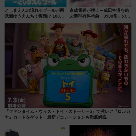
としまえんの流れるプールが西
京成電鉄が押上～成田空港を結
武園ゆうえんちで復活!? 100周
ぶ新型有料特急「3900形」のコ
年記念企画＆「春日のうん○スラ
ンセプト・デザイン公開 愛称
イダー」に注目 2026年夏は所
募集も実施
沢へ遊びに行こう
「ファンタイム・ウィズ・トイ・ストーリー5」で激レア『ロルカ
ナ』カードをゲット！最新デコレーションも徹底解説