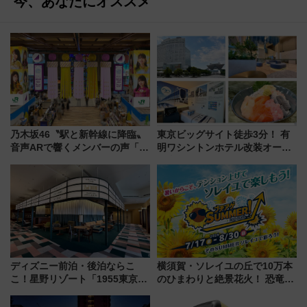
今、あなたにオススメ
乃木坂46〝駅と新幹線に降臨〟
東京ビッグサイト徒歩3分！ 有
音声ARで響くメンバーの声「真
明ワシントンホテル改装オープ
夏の全国ツアー2026」
ン直前「ゆりかもめ運転台付き
客室」や海鮮丼が人気の朝食ビ
ュッフェを現地レポ
ディズニー前泊・後泊ならこ
横須賀・ソレイユの丘で10万本
こ！星野リゾート「1955東京ベ
のひまわりと絶景花火！ 恐竜や
イ」が子連れや夕食難民を救う5
ドッグプールなど三浦半島の日
つの理由 無料バス＆24時間サー
帰りお出かけ最新情報（2026年