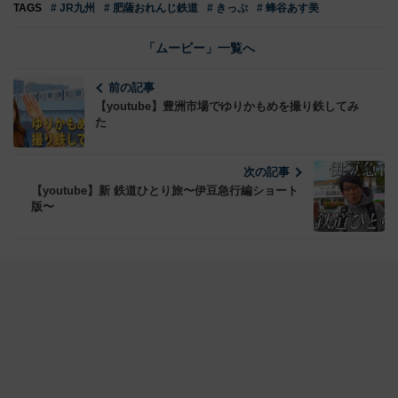
TAGS
# JR九州
# 肥薩おれんじ鉄道
# きっぷ
# 蜂谷あす美
「ムービー」一覧へ
前の記事
【youtube】豊洲市場でゆりかもめを撮り鉄してみ
た
次の記事
【youtube】新 鉄道ひとり旅〜伊豆急行編ショート
版〜