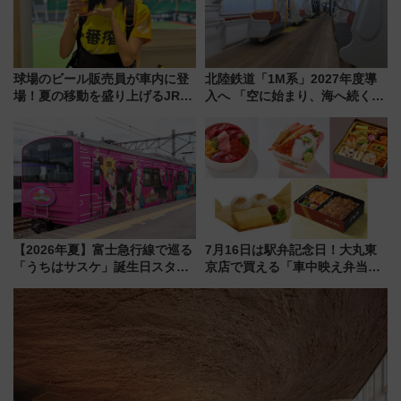
球場のビール販売員が車内に登
北陸鉄道「1M系」2027年度導
場！夏の移動を盛り上げるJR九
入へ 「空に始まり、海へ続く」
州「ビール新幹線」7月31日・8
白山比咩神社をモチーフにした
月7日限定 ソフトバンクホーク
神秘的なデザイン
スとコラボ
【2026年夏】富士急行線で巡る
7月16日は駅弁記念日！大丸東
「うちはサスケ」誕生日スタン
京店で買える「車中映え弁当」
プラリー！富士急ハイランド限
フェア【2026年夏】
定グルメ＆グッズ徹底ガイド