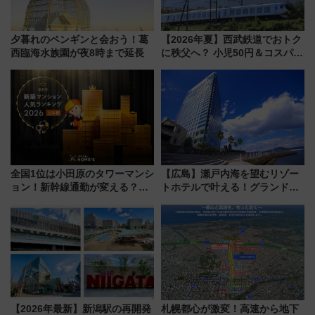
夕暮れのペンギンと会おう！葛
【2026年夏】西武鉄道でおトク
西臨海水族園が夜8時まで延長
に秩父へ？ 小児50円＆コスパ最
強きっぷで「安・近・短」な家
族旅行！ 深夜の正丸トンネル探
検や特急ラビューも
全国1位は小田原のタワーマンシ
【広島】瀬戸内海を望むリゾー
ョン！新幹線通勤が変える？
トホテルで叶える！グランドプ
「住みたい街」の最新トレンド
リンスホテル広島のフォトウエ
【新築マンション人気ランキン
ディング＆カジュアルパーティ
グ】
ープラン
【2026年最新】新潟駅の再開発
札幌都心が激変！高速から地下