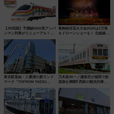
【JR四国】予讃線8000系アンパ
葛飾納涼花火大会2026は2万発
ンマン列車がリニューアル！内
＆ドローンショーも！ 北総線を
外装デザイン公開 デビューは
使った穴場アクセスや臨時列
今年12月
車、観覧スポット情報と周辺観
光まとめ（7/28開催）
東京駅直結・八重洲の新ランド
乃木坂46一ノ瀬美空が福岡で鉄
マーク「TOFROM YAESU
道旅を満喫⁈ 西鉄の観光列車
TOWER」9/10開業！ 雨に濡れ
「THE RAIL KITCHEN
ないバスターミナル直結でスキ
CHIKUGO」で巡る福岡･太宰
マ時間が充実
府･柳川の旅！YouTubeが公開
に