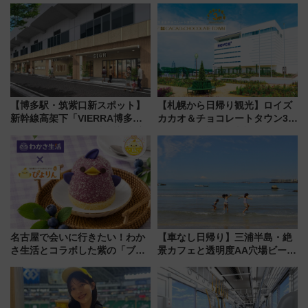
【博多駅・筑紫口新スポット】
【札幌から日帰り観光】ロイズ
新幹線高架下「VIERRA博多テ
カカオ＆チョコレートタウン3周
ラス」が9/18開業！九州初出店
年！ 9月は入場料半額やチョコ
など注目の全6店舗 「博多活憩
詰め放題を開催、ロイズタウン
通り」も一新
駅からのアクセスも
名古屋で会いに行きたい！わか
【車なし日帰り】三浦半島・絶
さ生活とコラボした紫の「ブル
景カフェと透明度AA穴場ビーチ
ーベリーぴよりん」期間限定販
を巡る！ おトクな電車きっぷ活
売
用してストレスフリー旅へ行こ
う！