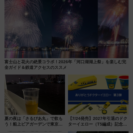
富士山と花火の絶景コラボ！2026年「河口湖湖上祭」を楽しむ完
全ガイド＆鉄道アクセスのススメ
夏の夜は「さるびあ丸」で飲も
【7/24発売】2027年引退のドク
う！船上ビアガーデンで東京湾
ターイエロー（T5編成）記念グ
の夜景を眺めながら軽く一
ッズ7種が登場！ 新幹線車内放