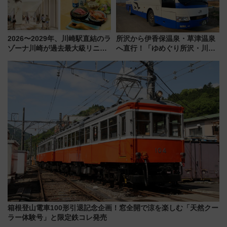
2026〜2029年、川崎駅直結のラ
所沢から伊香保温泉・草津温泉
ゾーナ川崎が過去最大級リニュ
へ直行！「ゆめぐり所沢・川越
ーアル！ フードコート拡大など
号」で群馬の温泉旅をもっと気
「いつから何が変わるか」徹底
軽に 運行ダイヤ・運賃を解説
解説！
箱根登山電車100形引退記念企画！窓全開で涼を楽しむ「天然クー
ラー体験号」と限定鉄コレ発売