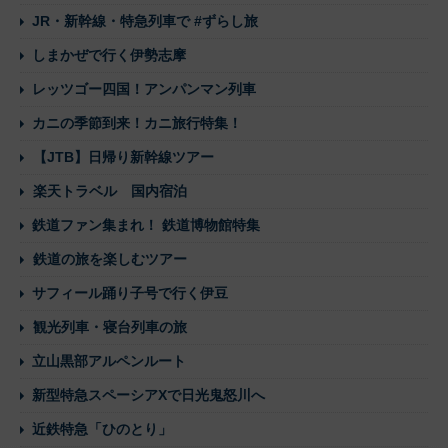
JR・新幹線・特急列車で #ずらし旅
しまかぜで行く伊勢志摩
レッツゴー四国！アンパンマン列車
カニの季節到来！カニ旅行特集！
【JTB】日帰り新幹線ツアー
楽天トラベル 国内宿泊
鉄道ファン集まれ！ 鉄道博物館特集
鉄道の旅を楽しむツアー
サフィール踊り子号で行く伊豆
観光列車・寝台列車の旅
立山黒部アルペンルート
新型特急スペーシアXで日光鬼怒川へ
近鉄特急「ひのとり」