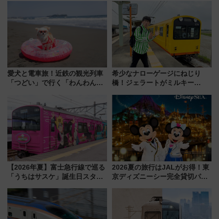
業 行き交う電車の音や振動を
感じながら「ととのう」新感覚
愛犬と電車旅！近鉄の観光列車
希少なナローゲージにねじり
「つどい」で行く「わんわん列
橋！ジェラートがミルキー
車」第5弾！海辺のBBQも楽し
米！？「新・鉄道ひとり旅」
める日帰りツアー
278回目の舞台は「三岐鉄道北
勢線」
【2026年夏】富士急行線で巡る
2026夏の旅行はJALがお得！東
「うちはサスケ」誕生日スタン
京ディズニーシー完全貸切パー
プラリー！富士急ハイランド限
ティー招待券が当たるキャンペ
定グルメ＆グッズ徹底ガイド
ーン始まる 条件は「夏の国内
線に2回搭乗」