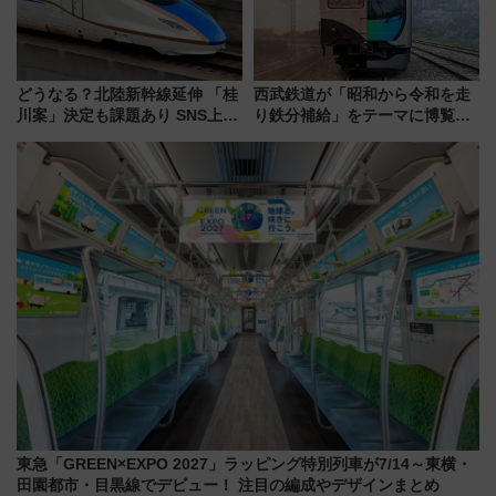
どうなる？北陸新幹線延伸 「桂
西武鉄道が「昭和から令和を走
川案」決定も課題あり SNS上の
り鉄分補給」をテーマに博覧会
声は
を実施！くすのきホールで8月
14日から 新車両「トキイロ」体
験ブースも アクセスや申込方法
を解説
東急「GREEN×EXPO 2027」ラッピング特別列車が7/14～東横・
田園都市・目黒線でデビュー！ 注目の編成やデザインまとめ