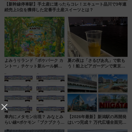
【新幹線停車駅】手土産に迷ったらコレ！エキュート品川で3年連
続売上1位を獲得した定番手土産スイーツとは？
よみうりランド「ポケパーク カ
夏の夜は「さるびあ丸」で飲も
ントー」チケット新ルール解
う！船上ビアガーデンで東京湾
説！購入制限の緩和と入場時の
の夜景を眺めながら軽く一
本人確認が11月スタート
杯……工場直送生ビールや島グ
ルメが美味い
車内にメタモン出現？ みなとみ
【2026年最新】新潟駅の再開発
らい線×ポケモン「ブクブクうみ
はいつ完成？ 万代広場全面完成
ぞこの街」ラッピング電車が運
から「にいがた2キロ」・古町再