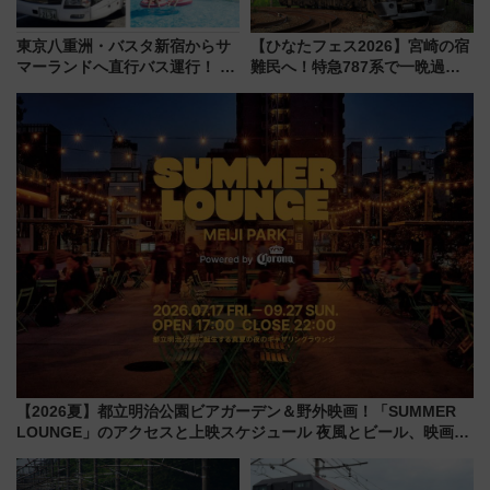
東京八重洲・バスタ新宿からサ
【ひなたフェス2026】宮崎の宿
マーランドへ直行バス運行！ お
難民へ！特急787系で一晩過ご
トクな1Dayパスで夏のプールと
せる夜間滞在型イベント「スワ
推し活を楽しもう！（2026年
ローおひさま」が救世主に？
8/1～31）
【2026夏】都立明治公園ビアガーデン＆野外映画！「SUMMER
LOUNGE」のアクセスと上映スケジュール 夜風とビール、映画を
満喫！