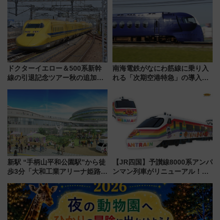
行開始に！ この夏は直通列車で
開発、バスタ新潟構想まで徹底
横浜へ！
解説！
ドクターイエロー＆500系新幹
南海電鉄がなにわ筋線に乗り入
線の引退記念ツアー秋の追加企
れる「次期空港特急」の導入を
画が決定！乗車体験やグッズ・
決定！ピニンファリーナによる
ホテル情報まとめ
日本初の鉄道デザイン
新駅 “手柄山平和公園駅”から徒
【JR四国】予讃線8000系アンパ
歩3分「大和工業アリーナ姫路」
ンマン列車がリニューアル！内
10月開業！Novelbright公演 や
外装デザイン公開 デビューは
大相撲巡業など 豪華イベントと
今年12月
アクセス