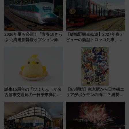
2026年夏も必須！「青春18きっ
【嵯峨野観光鉄道】2027年春デ
ぷ 北海道新幹線オプション券」
ビューの新型トロッコ列車、い
自動改札対応ルールと途中下車
よいよ試運転開始へ！現行車両
の罠
は2026年で引退
誕生15周年の「ぴよりん」が名
【9/9開始】東京駅から日本橋エ
古屋市交通局の一日乗車券に！
リアがポケモンの街に!? 総勢
東山線では貸切電車も登場【限
100匹以上が出現「レジェンド
定1万5000枚】
リサーチ」本格謎解き・グッズ
情報まとめ