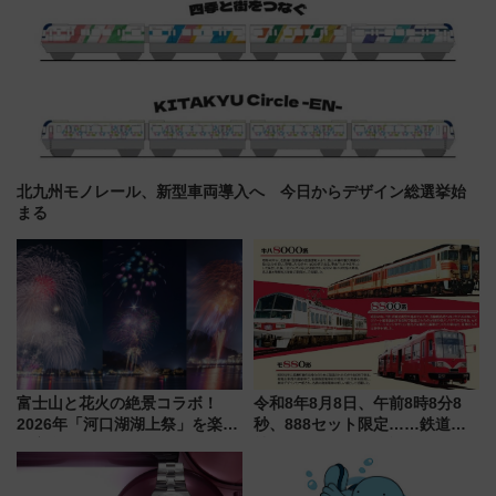
北九州モノレール、新型車両導入へ 今日からデザイン総選挙始
まる
富士山と花火の絶景コラボ！
令和8年8月8日、午前8時8分8
2026年「河口湖湖上祭」を楽し
秒、888セット限定……鉄道各
む完全ガイド＆鉄道アクセスの
社の「8・8・8」な記念きっぷ
ススメ
たち