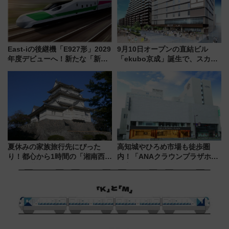
East-iの後継機「E927形」2029
9月10日オープンの直結ビル
年度デビューへ！新たな「新幹
「ekubo京成」誕生で、スカイ
線専用検測車」の性能を徹底解
ライナーも停まる巨大ハブ駅・
説【JR東日本】
新鎌ヶ谷はどう変わる？ 全テナ
ント情報も公開！
夏休みの家族旅行先にぴった
高知城やひろめ市場も徒歩圏
り！都心から1時間の「湘南西エ
内！「ANAクラウンプラザホテ
リア」満喫ガイド 鎌倉・江の
ル高知」が8月開業
島とは異なる魅力を持つ今夏の
注目スポット