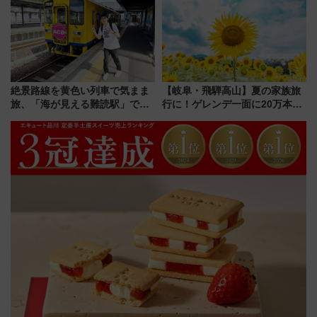
貢献するだけでなく、全線区で
活躍するための仕組みも
絶景路線を黄色い列車で気まま
【岐阜・飛騨高山】夏の家族旅
旅、「海が見える難読駅」で幸
行に！ゲレンデ一面に20万本の
せの黄色いハンカチに願いを
ひまわりが咲き誇る「アルコピ
「新・鉄道ひとり旅」279回目
アひまわり園」開園
の舞台は「島原鉄道」