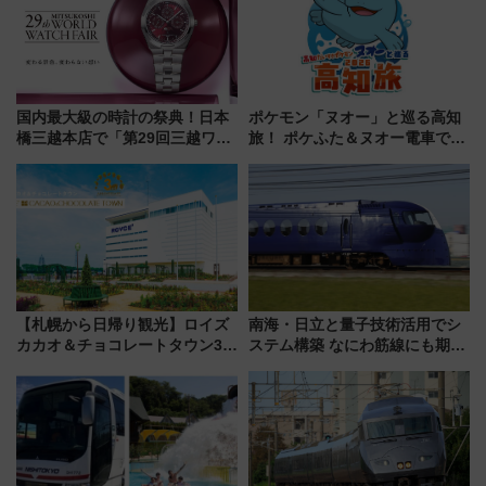
国内最大級の時計の祭典！日本
ポケモン「ヌオー」と巡る高知
橋三越本店で「第29回三越ワー
旅！ ポケふた＆ヌオー電車で楽
ルドウォッチフェア」開幕
しむ鉄道スタンプラリーで土佐
【2026年8月5日～25日】
路の絶景と絶品グルメを満喫！
（7月18日スタート）
【札幌から日帰り観光】ロイズ
南海・日立と量子技術活用でシ
カカオ＆チョコレートタウン3周
ステム構築 なにわ筋線にも期待
年！ 9月は入場料半額やチョコ
乗務員・車両計画作業を短縮へ
詰め放題を開催、ロイズタウン
駅からのアクセスも