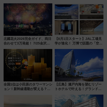
北國花火2026完全ガイド、両日
【8月1日スタート】JAL工場見
合わせて3万発超！ 7/25金沢大
学が進化！ 万博で話題の「空飛
会・8/1川北大会の2つの花火大
ぶクルマ」体験が常設化!? 期間
会の日程・アクセス・観覧席ま
限定の歴代制服仮想試着体験も
とめ（石川県）
レポート
全国1位は小田原のタワーマンシ
【広島】瀬戸内海を望むリゾー
ョン！新幹線通勤が変える？
トホテルで叶える！グランドプ
「住みたい街」の最新トレンド
リンスホテル広島のフォトウエ
【新築マンション人気ランキン
ディング＆カジュアルパーティ
グ】
ープラン