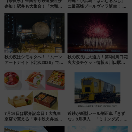
【奈良県】全国から鉄道会社が
沖縄・小浜島「はいむるぶし」
参加！駅弁も大集合！「大和鉄
に最高峰プールヴィラ誕生！ 石
道まつり2026」が8月8日・9日
垣島から船で向かう究極のご褒
に開催決定
美旅「何もしない贅沢」を体験
してみない？
秋の夜はシモキタへ！「ムーン
秋の夜長に大迫力！第6回川口花
アートナイト下北沢2026」でイ
火大会チケット情報＆川口駅か
マーシブシアターやアート巡り
らのアクセスガイド
を満喫しよう
7月16日は駅弁記念日！大丸東
近鉄が新型レール削正車「きず
京店で買える「車中映え弁当」
な」9月導入 「ミリング式」採
フェア【2026年夏】
用でメンテナンス作業を効率
化！安全性や乗り心地の向上に