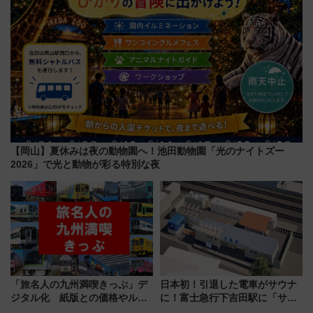
【岡山】夏休みは夜の動物園へ！池田動物園「光のナイトズー
2026」で光と動物が彩る特別な夜
「旅名人の九州満喫きっぷ」デ
日本初！引退した電車がサウナ
ジタル化 紙版との価格やルー
に！富士急行下吉田駅に「サ電
ルの違いを解説
（SADEN）」2026年12月開