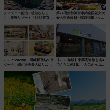
ディズニー前泊・後泊ならこ
第74回伊勢神宮奉納全国花火大
こ！星野リゾート「1955東京ベ
会の交通規制・臨時列車マッ
イ」が子連れや夕食難民を救う5
プ！JR東海・近鉄で快適にアク
つの理由 無料バス＆24時間サー
セス
ビスで混雑回避
2026〜2029年、川崎駅直結のラ
【2026年版】東葉高速線も追加
ゾーナ川崎が過去最大級リニュ
でさらに便利に！人気きっぷ
ーアル！ フードコート拡大など
「サンキューちばフリーパス」
「いつから何が変わるか」徹底
今年も発売 秋・早春に千葉県を
解説！
巡るなら使い勝手・コスパ抜群