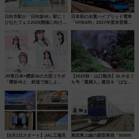
日向市駅が「日向坂46」駅に！
日本初の水素ハイブリッド電車
ひなたフェス2026開催に向けJR
「HYBARI」2027年度末営業運
九州が記念きっぷや臨時列車で
転へ 鉄道・発電・まちづくり
全力応援 夜行列車「ドリーム
で水素利活用が加速
おひさま号」も走る
JR東日本×櫻坂46の大型コラボ
【2026秋・山口観光】SLやまぐ
「櫻坂46と、鉄道で旅しよ
ち号「貴婦人」復活＆「はなあ
う。」が7月20日より始動！新
かり」初走行区間も！山口DCの
潟・長野・庄内へ
注目観光列車まとめ きっぷの取
り方は？
【8月1日スタート】JAL工場見
東武東上線の新型車両「90000