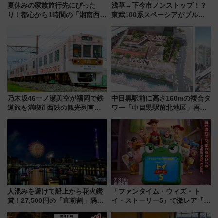
夏休みの家族旅行先にぴった
浅草→下今市ノンストップ！？
り！都心から1時間の「湘南西エ
東武100系スペーシアがブルー
リア」満喫ガイド 鎌倉・江の
リボン賞35周年記念で「デビュ
島とは異なる魅力を持つ今夏の
ー当時の停車駅」を再現 運転
注目スポット
時刻や特急券の買い方を紹介
乃木坂46一ノ瀬美空が福岡で鉄
中目黒駅前に高さ160mの複合タ
道旅を満喫⁈ 西鉄の観光列車
ワー「中目黒駅前北地区」再開
「THE RAIL KITCHEN
発の全貌
CHIKUGO」で巡る福岡･太宰
府･柳川の旅！YouTubeが公開
に
人混みを避けて船上から花火鑑
「ファンタイム・ウィズ・ト
賞！27,500円の「直前割」隅田
イ・ストーリー5」で激レア『ロ
川花火クルーズはデパ地下グル
ルカナ』カードをゲット！最新