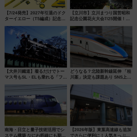
【7/24発売】2027年引退のドク
【立川市】立川まつり国営昭和
ターイエロー（T5編成）記念グ
記念公園花火大会7/25開催！
ッズ7種が登場！ 新幹線車内放
5000発の花火が夜を彩る 今年は
送の目覚まし時計など通販・販
混雑に要注意、その理由は
売店舗まとめ
【大井川鐵道】着るだけでトー
どうなる？北陸新幹線延伸 「桂
マス号もSL・ELも乗れる「フリ
川案」決定も課題あり SNS上の
ーきっぷTシャツ」8月6日より
声は
受注販売
南海・日立と量子技術活用でシ
【2026年版】東葉高速線も追加
ステム構築 なにわ筋線にも期待
でさらに便利に！人気きっぷ