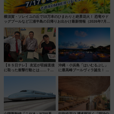
横須賀・ソレイユの丘で10万本のひまわりと絶景花火！ 恐竜やド
ッグプールなど三浦半島の日帰りお出かけ最新情報（2026年7月
17日～開催）
【ＢＳ日テレ】 友近が収録直後
沖縄・小浜島「はいむるぶし」
に取った衝撃行動とは……？
に最高峰プールヴィラ誕生！ 石
『友近・礼二の妄想トレイン』
垣島から船で向かう究極のご褒
で極上の夏祭り鉄道旅を放送
美旅「何もしない贅沢」を体験
してみない？
山陽新幹線「こだま」N700系
行列必至!? 博多駅近く「明治公