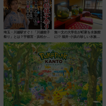
メも持ち込みOK
デコレーションも徹底解説
埼玉・川越駅すぐ！「川越餃子
無一文の大学生が町家を水族館
祭り」とは？宇都宮・浜松から
に!? 福井･小浜の珍しい水族
ご当地和牛まで全国の人気餃子
館、世界に一つだけの塗り箸制
を食べ比べ【7月25日・26日開
作体験、鯖街道の御食国など 小
催】
浜観光レポ 第2弾