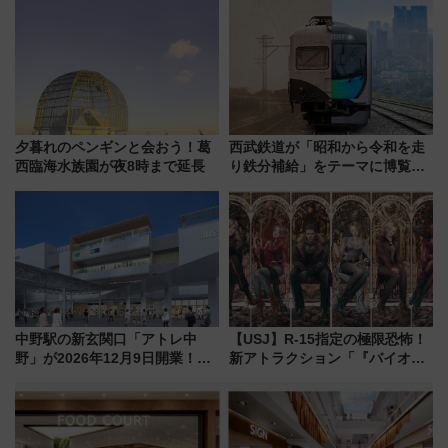
ツリー駅の規制まとめ 7/25開催
（2026年）
夕暮れのペンギンと会おう！葛
西武鉄道が「昭和から令和を走
西臨海水族園が夜8時まで延長
り鉄分補給」をテーマに博覧会
を実施！くすのきホールで8月
14日から 新車両「トキイロ」体
験ブースも アクセスや申込方法
を解説
中野駅の新玄関口「アトレ中
【USJ】R-15指定の極限恐怖！
野」が2026年12月9日開業！新
新アトラクション「『バイオハ
改札直結で屋上BBQも楽しめる
ザード レクイエム』 ザ・ダイ
注目スポット
ブ」今秋登場 ―予測不能の恐
怖に泣き叫べ―