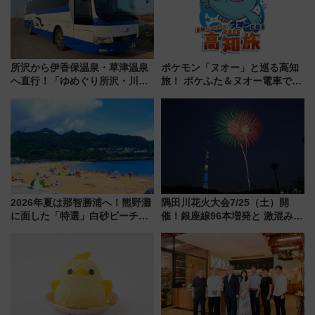
所沢から伊香保温泉・草津温泉
ポケモン「ヌオー」と巡る高知
へ直行！「ゆめぐり所沢・川越
旅！ ポケふた＆ヌオー電車で楽
号」で群馬の温泉旅をもっと気
しむ鉄道スタンプラリーで土佐
軽に 運行ダイヤ・運賃を解説
路の絶景と絶品グルメを満喫！
（7月18日スタート）
2026年夏は那智勝浦へ！熊野灘
隅田川花火大会7/25（土）開
に面した「特選」白砂ビーチは
催！銀座線96本増発と 激混みの
必見 「第17回那智勝浦町花火大
「浅草駅」を回避する最寄り駅･
会」は8月11日開催！
アクセス攻略法、2万発の花火が
都心の夜に！