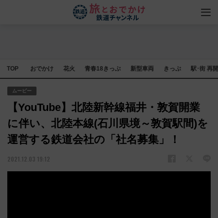
TOP
おでかけ
花火
青春18きっぷ
新型車両
きっぷ
駅･街 再
ムービー
【YouTube】北陸新幹線福井・敦賀開業
に伴い、北陸本線(石川県境～敦賀駅間)を
運営する鉄道会社の「社名募集」！
2021.12.03 19:12