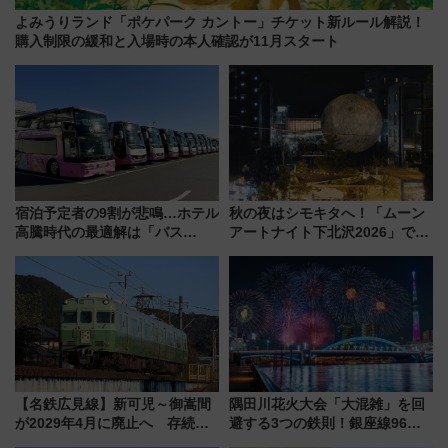
よみうりランド「ポケパーク カントー」チケット新ルール解説！
購入制限の緩和と入場時の本人確認が11月スタート
宿泊予定者の9割が悲鳴…ホテル
秋の夜はシモキタへ！「ムーン
高騰時代の最適解は「バス
アートナイト下北沢2026」でイ
泊」!? WILLER最新調査で判明
マーシブシアターやアート巡り
した、推し活遠征や観光時のリ
を満喫しよう
アルな懐事情
【名鉄広見線】新可児～御嵩間
隅田川花火大会「大混雑」を回
が2029年4月に廃止へ 存続協
避する3つの鉄則！銀座線96本
議終了で100年の歴史に幕
増発･浅草線臨時ダイヤ･スカイ