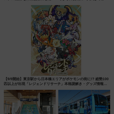
乗務員・車両計画作業を短縮へ
「サンキューちばフリーパス」
今年も発売 秋・早春に千葉県を
巡るなら使い勝手・コスパ抜群
【9/9開始】東京駅から日本橋エリアがポケモンの街に!? 総勢100
匹以上が出現「レジェンドリサーチ」本格謎解き・グッズ情報ま
とめ