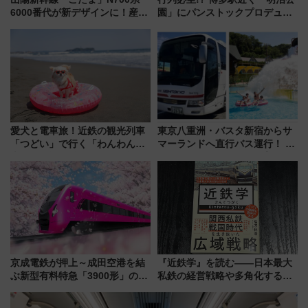
6000番代が新デザインに！産学
園」にパンストックプロデュー
連携で描く瀬戸内の波模様 運
スの新業態『Land Bageri』8/7
用は今冬から
オープン 秋からはビストロ営業
も！
愛犬と電車旅！近鉄の観光列車
東京八重洲・バスタ新宿からサ
「つどい」で行く「わんわん列
マーランドへ直行バス運行！ お
車」第5弾！海辺のBBQも楽し
トクな1Dayパスで夏のプールと
める日帰りツアー
推し活を楽しもう！（2026年
8/1～31）
京成電鉄が押上～成田空港を結
『近鉄学』を読む――日本最大
ぶ新型有料特急「3900形」のコ
私鉄の経営戦略や多角化する事
ンセプト・デザイン公開 愛称
業の根底にある考えを浮き彫り
募集も実施
にする一冊