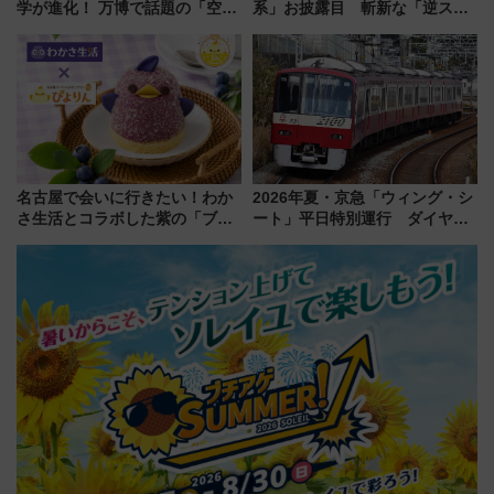
学が進化！ 万博で話題の「空飛
系」お披露目 斬新な「逆スラ
ぶクルマ」体験が常設化!? 期間
ント式」の先頭形状と明るく開
限定の歴代制服仮想試着体験も
放的な車内空間に注目、デビュ
レポート
ーは9月
名古屋で会いに行きたい！わか
2026年夏・京急「ウィング・シ
さ生活とコラボした紫の「ブル
ート」平日特別運行 ダイヤ・
ーベリーぴよりん」期間限定販
乗車方法を解説！2階建てバスや
売
三浦海岸を堪能できるお出かけ
プランもご紹介