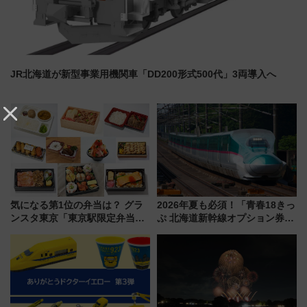
JR北海道が新型事業用機関車「DD200形式500代」3両導入へ
気になる第1位の弁当は？ グラ
2026年夏も必須！「青春18きっ
ンスタ東京「東京駅限定弁当
ぷ 北海道新幹線オプション券」
2026 売上ランキング」
自動改札対応ルールと途中下車
の罠