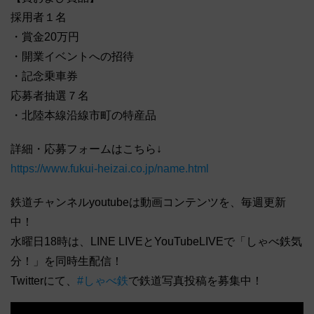
採用者１名
・賞金20万円
・開業イベントへの招待
・記念乗車券
応募者抽選７名
・北陸本線沿線市町の特産品
詳細・応募フォームはこちら↓
https://www.fukui-heizai.co.jp/name.html
鉄道チャンネルyoutubeは動画コンテンツを、毎週更新
中！
水曜日18時は、LINE LIVEとYouTubeLIVEで「しゃべ鉄気
分！」を同時生配信！
Twitterにて、
#しゃべ鉄
で鉄道写真投稿を募集中！