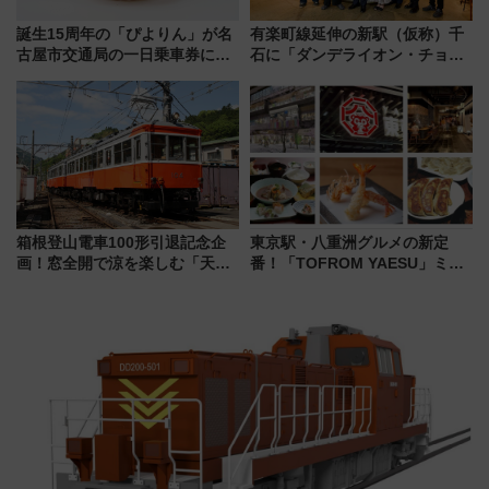
誕生15周年の「ぴよりん」が名
有楽町線延伸の新駅（仮称）千
古屋市交通局の一日乗車券に！
石に「ダンデライオン・チョコ
東山線では貸切電車も登場【限
レート」が出店！ 東京メトロが
定1万5000枚】
1億円出資で挑む新時代のまちづ
くりとは？
箱根登山電車100形引退記念企
東京駅・八重洲グルメの新定
画！窓全開で涼を楽しむ「天然
番！「TOFROM YAESU」ミシ
クーラー体験号」と限定鉄コレ
ュラン店から大衆酒場まで68店
発売
舗が集結した食の空間を徹底解
剖！（9/10開業）