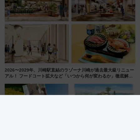
2026〜2029年、川崎駅直結のラゾーナ川崎が過去最大級リニュー
アル！ フードコート拡大など「いつから何が変わるか」徹底解
説！
琴平駅から好アクセス！国営讃
【気仙沼大島】新モノレールで
岐まんのう公園「サマーフェス
山頂へ！絶景の「亀山テラス