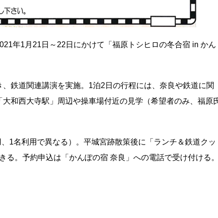
1年1月21日～22日にかけて「福原トシヒロの冬合宿 in かん
、鉄道関連講演を実施。1泊2日の行程には、奈良や鉄道に関
「大和西大寺駅」周辺や操車場付近の見学（希望者のみ、福原
。
2名利用、1名利用で異なる）。平城宮跡散策後に「ランチ＆鉄道クッ
できる。予約申込は「かんぽの宿 奈良」への電話で受け付ける
）