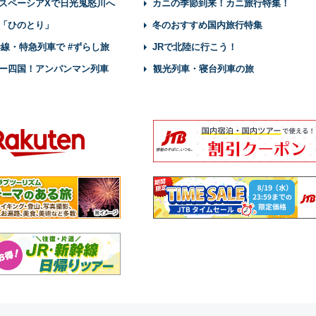
スペーシアXで日光鬼怒川へ
カニの季節到来！カニ旅行特集！
「ひのとり」
冬のおすすめ国内旅行特集
幹線・特急列車で #ずらし旅
JRで北陸に行こう！
ー四国！アンパンマン列車
観光列車・寝台列車の旅