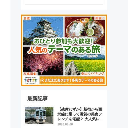
最新記事
【残席わずか】新宿から西
武線に乗って滋賀の美食フ
レンチを堪能？ 大人気レス
トラン列車「52席の至福」
2026.08.08