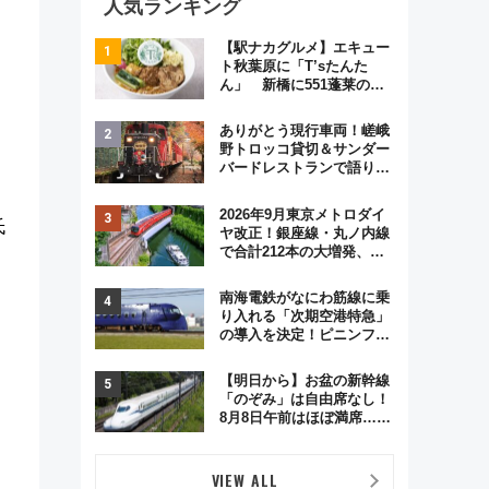
人気ランキング
【駅ナカグルメ】エキュー
ト秋葉原に「T’sたんた
ん」 新橋に551蓬莱の
DNAを継ぐ「東京豚饅」、
オムライス専門店「肉とた
ありがとう現行車両！嵯峨
まご」新グルメ続々登場！
野トロッコ貸切＆サンダー
【2026年8月】
バードレストランで語り合
う秋の京都 斉藤雪乃＆福
原トシヒロと行く！9月13
2026年9月東京メトロダイ
日「京都の鉄道満喫ツア
氏
ヤ改正！銀座線・丸ノ内線
ー」開催
で合計212本の大増発、混
雑緩和に期待
南海電鉄がなにわ筋線に乗
り入れる「次期空港特急」
の導入を決定！ピニンファ
。
リーナによる日本初の鉄道
デザイン
【明日から】お盆の新幹線
「のぞみ」は自由席なし！
8月8日午前はほぼ満席…で
も数時間ズラせば空きが見
つかることも 混雑避ける
「空席」探しのコツ
VIEW ALL