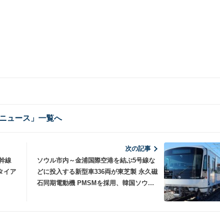
ニュース」一覧へ
次の記事
幹線
ソウル市内～金浦国際空港を結ぶ5号線な
タイア
どに投入する新型車336両が東芝製 永久磁
石同期電動機 PMSMを採用、韓国ソウル
地下鉄初のPMSM車に