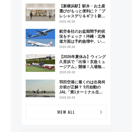
で味わう近江牛や伝統文化
の特別コラボ
【新横浜駅】駅弁・お土産
選びがもっと便利に？「プ
レシャスデリ＆ギフト新横
浜」がオープン 場所や営
2026.08.08
業時間・限定弁当を紹介
航空各社のお盆期間予約状
況をチェック！沖縄・北海
道方面は予約急増中、いま
から狙うべき日は？
2026.08.08
【2026年夏休み】ウィング
久里浜で「出張！京急ミュ
ージアム」開催！入場無料
でスタンプラリーや子ども
2026.08.08
制服撮影も
羽田空港に着くのは出発何
分前が正解？ 9月始動の
JAL「第1ターミナル北側
サテライト」は徒歩1キロ
2026.08.08
超え！ 知っておきたい変更
点まとめ
VIEW ALL