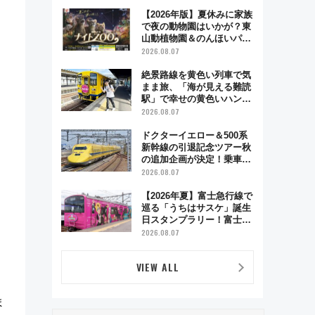
超え！ 知っておきたい変更
点まとめ
【2026年版】夏休みに家族
で夜の動物園はいかが？東
山動植物園＆のんほいパー
ク「ナイトZOO」開催情報
2026.08.07
絶景路線を黄色い列車で気
まま旅、「海が見える難読
駅」で幸せの黄色いハンカ
チに願いを 「新・鉄道ひ
2026.08.07
とり旅」279回目の舞台は
「島原鉄道」
ドクターイエロー＆500系
新幹線の引退記念ツアー秋
の追加企画が決定！乗車体
験やグッズ・ホテル情報ま
2026.08.07
とめ
【2026年夏】富士急行線で
巡る「うちはサスケ」誕生
日スタンプラリー！富士急
ハイランド限定グルメ＆グ
2026.08.07
ッズ徹底ガイド
VIEW ALL
ま