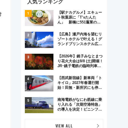
人気ランキング
【駅ナカグルメ】エキュー
付
ト秋葉原に「T’sたんた
ん」 新橋に551蓬莱の
DNAを継ぐ「東京豚饅」、
オムライス専門店「肉とた
【広島】瀬戸内海を望むリ
まご」新グルメ続々登場！
交
ゾートホテルで叶える！グ
【2026年8月】
ランドプリンスホテル広島
のフォトウエディング＆カ
ジュアルパーティープラン
【2026年】銚子みなとまつ
り花火大会は8/8 (土)開催！
JR･銚子電鉄の臨時列車や
アクセス情報、利根川に咲
く8,000発の大迫力＆屋台
【西武新宿線】新車両「ト
を満喫
キイロ」2027年春運行開
始！田無・新所沢にも停
車 2028年春には「第2
弾」も
南海電鉄がなにわ筋線に乗
り入れる「次期空港特急」
の導入を決定！ピニンファ
リーナによる日本初の鉄道
デザイン
VIEW ALL