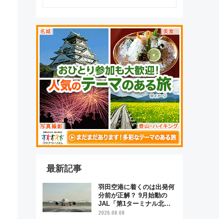
最新記事
羽田空港に着くのは出発何
分前が正解？ 9月始動の
JAL「第1ターミナル北側
サテライト」は徒歩1キロ
2026.08.08