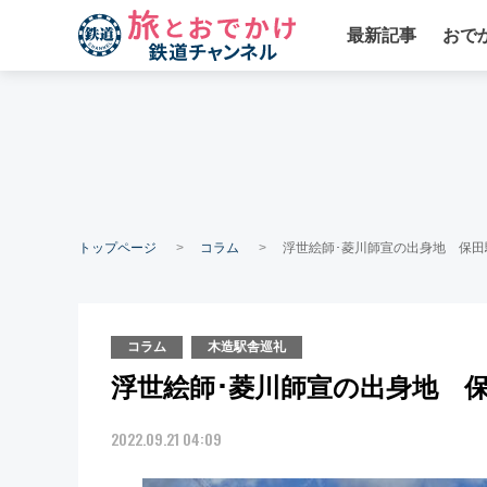
最新記事
おで
トップページ
コラム
浮世絵師･菱川師宣の出身地 保田駅
コラム
木造駅舎巡礼
浮世絵師･菱川師宣の出身地 保
2022.09.21 04:09