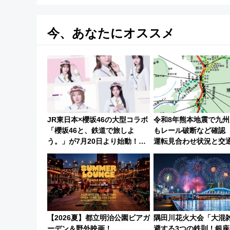
今、あなたにオススメ
JR東日本×櫻坂46の大型コラボ
令和8年熊本地震で九州
「櫻坂46と、鉄道で旅しよ
もレール破断など確認
う。」が7月20日より始動！新
運転見合わせ状況と交
潟・長野・庄内へ
影響
【2026夏】都立明治公園ビアガ
隅田川花火大会「大混
ーデン＆野外映画！
避する3つの鉄則！銀座