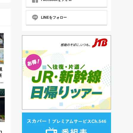
LINEをフォロー
規
新
こ
説
ロ