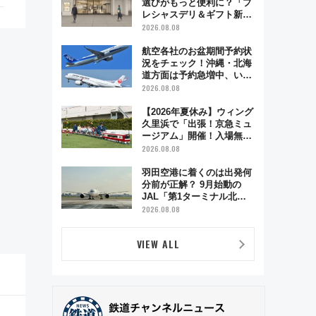
選びがもっと便利に？「プ
レシャスデリ＆ギフト新横
浜」がオープン 場所や営
2026.08.08
業時間・限定弁当を紹介
航空各社のお盆期間予約状
況をチェック！沖縄・北海
道方面は予約急増中、いま
から狙うべき日は？
2026.08.08
【2026年夏休み】ウィング
久里浜で「出張！京急ミュ
ージアム」開催！入場無料
でスタンプラリーや子ども
2026.08.08
制服撮影も
羽田空港に着くのは出発何
分前が正解？ 9月始動の
JAL「第1ターミナル北側
サテライト」は徒歩1キロ
2026.08.08
超え！ 知っておきたい変更
点まとめ
VIEW ALL