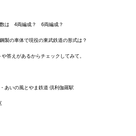
数は 4両編成？ 6両編成？
通鋼製の車体で現役の東武鉄道の形式は？
トや答えがあるからチェックしてみて。
道・あいの風とやま鉄道 倶利伽羅駅
区