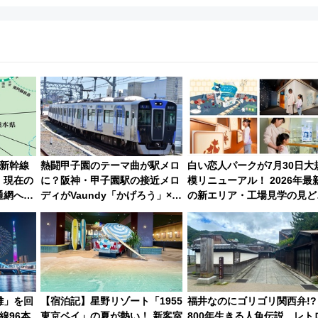
新幹線
熱闘甲子園のテーマ曲が駅メロ
白い恋人パークが7月30日大
 現在の
に？阪神・甲子園駅の接近メロ
模リニューアル！ 2026年最
通網への
ディがVaundy「かげろう」×向
の新エリア・工場見学の見ど
谷実アレンジの特別仕様へ、8
ろと料金・アクセスを徹底解
月5日始発から
（札幌市）
雑」を回
【宿泊記】星野リゾート「1955
福井なのにゴリゴリ関西弁!?
線96本
東京ベイ」の夏が熱い！ 新客室
800年生きる人魚伝説、レト