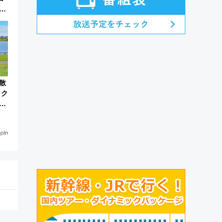
町
光
散
イク
リ
埼玉