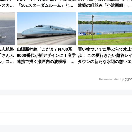
･スカイ
「50sスターダムルーム」とア
建築の町並み「小浜西組」、
メリカングルメ＆絶品スイーツ
屋カフェで非日常を！週末観
を満喫（千葉県浦安市）
に最適な小浜の歩き方
布志航路
山陽新幹線「こだま」N700系
買い物ついでに手ぶらで水上
「さんふ
6000番代が新デザインに！産学
歩！ この夏行きたい越谷レ
ル」スタ
連携で描く瀬戸内の波模様 運
タウンの新たな水辺の憩いエ
ェ付きで
用は今冬から
ア「LAKESIDE PARK」（
県越谷市）
Recommended by