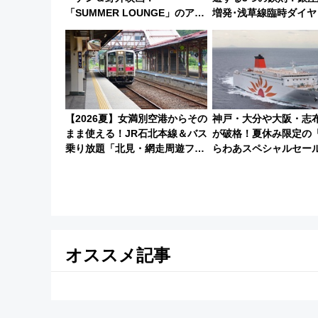
「SUMMER LOUNGE」のアク
増発･浅草線臨時ダイヤ
セスと上映スケジュール 夜風と
ツリー駅の規制まとめ 7/25開催
ビール、映画を満喫！
（2026年）
【2026夏】女満別空港からその
神戸・大分や大阪・志
まま使える！JR石北本線＆バス
が破格！夏休み限定の
乗り放題「北見・網走周遊フリ
らわあスペシャルセー
ーパス」でおトクに道東観光
ート 夕朝食ビュッフ
（8/3発売）
快適な船旅はいかが？
オススメ記事