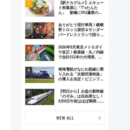
【駅ナカグルメ】エキュー
ト秋葉原に「T’sたんた
ん」 新橋に551蓬莱の
DNAを継ぐ「東京豚饅」、
オムライス専門店「肉とた
ありがとう現行車両！嵯峨
まご」新グルメ続々登場！
野トロッコ貸切＆サンダー
【2026年8月】
バードレストランで語り合
う秋の京都 斉藤雪乃＆福
原トシヒロと行く！9月13
2026年9月東京メトロダイ
日「京都の鉄道満喫ツア
ヤ改正！銀座線・丸ノ内線
ー」開催
で合計212本の大増発、混
雑緩和に期待
南海電鉄がなにわ筋線に乗
り入れる「次期空港特急」
の導入を決定！ピニンファ
リーナによる日本初の鉄道
デザイン
【明日から】お盆の新幹線
「のぞみ」は自由席なし！
8月8日午前はほぼ満席…で
も数時間ズラせば空きが見
つかることも 混雑避ける
「空席」探しのコツ
VIEW ALL