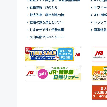
鉄道ファン集まれ！ 鉄道博物館特集
JRで北
近鉄特急「ひのとり」
サフィー
観光列車・寝台列車の旅
JR・新
鉄道の旅を楽しむツアー
レッツゴ
しまかぜで行く伊勢志摩
新型特急
立山黒部アルペンルート