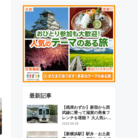
最新記事
【残席わずか】新宿から西
武線に乗って滋賀の美食フ
レンチを堪能？ 大人気レス
トラン列車「52席の至福」
2026.08.08
で味わう近江牛や伝統文化
の特別コラボ
【新横浜駅】駅弁・お土産