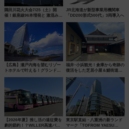
隅田川花火大会7/25（土）開
JR北海道が新型事業用機関車
催！銀座線96本増発と 激混みの
「DD200形式500代」3両導入へ
「浅草駅」を回避する最寄り駅･
アクセス攻略法、2万発の花火が
都心の夜に！
【広島】瀬戸内海を望むリゾー
福井･小浜観光！倉庫から奇跡の
トホテルで叶える！グランドプ
復活をした芝居小屋＆鯖街道の
リンスホテル広島のフォトウエ
起点へ！若狭小浜お魚センター
ディング＆カジュアルパーティ
でBBQ、老舗お酢店ソフトなど
ープラン
歴史＆グルメ散歩
【2026年夏】推し活の遠征費を
東京駅直結・八重洲の新ランド
劇的節約！？WILLER高速バス
マーク「TOFROM YAESU