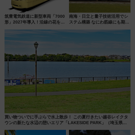
筑豊電気鉄道に新型車両「7000
南海・日立と量子技術活用でシ
形」2027年導入！沿線の花をイ
ステム構築 なにわ筋線にも期待
メージしたイエローを採用 車
乗務員・車両計画作業を短縮へ
内は落ち着いたゆとりある空間
に
買い物ついでに手ぶらで水上散歩！ この夏行きたい越谷レイクタ
ウンの新たな水辺の憩いエリア「LAKESIDE PARK」（埼玉県越
谷市）