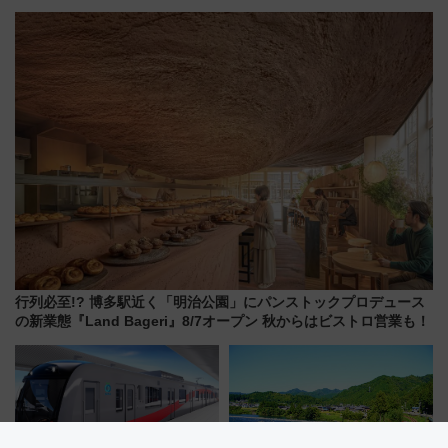
「1km5円セール」やワンコイン
TOWER」9/10開業！ 雨に濡れ
温泉の最強ルート 予約期間・
ないバスターミナル直結でスキ
対象路線まとめ
マ時間が充実
行列必至!? 博多駅近く「明治公園」にパンストックプロデュース
の新業態『Land Bageri』8/7オープン 秋からはビストロ営業も！