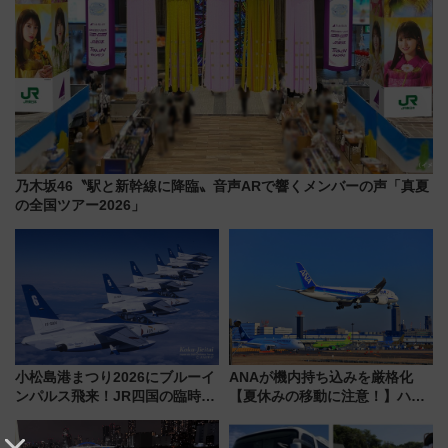
乃木坂46〝駅と新幹線に降臨〟音声ARで響くメンバーの声「真夏
の全国ツアー2026」
小松島港まつり2026にブルーイ
ANAが機内持ち込みを厳格化
ンパルス飛来！JR四国の臨時ダ
【夏休みの移動に注意！】ハン
イヤや駐車場予約を徹底解説
ドバッグやPCケースも対象の
「身の回り品」新サイズ制限