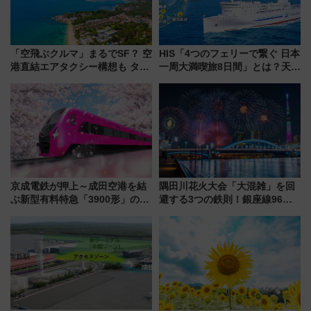
「空飛ぶクルマ」まるでSF？ 空
HIS「4つのフェリーで繋ぐ 日本
港直結エアタクシー構想も タイ
一周大満喫旅8日間」とは？天橋
で検証
立・小樽・日光東照宮など全国
の絶景＆限定グルメを網羅！煩
雑な手続きも不要でお手軽に楽
しめるプランが登場
京成電鉄が押上～成田空港を結
隅田川花火大会「大混雑」を回
ぶ新型有料特急「3900形」のコ
避する3つの鉄則！銀座線96本
ンセプト・デザイン公開 愛称
増発･浅草線臨時ダイヤ･スカイ
募集も実施
ツリー駅の規制まとめ 7/25開催
（2026年）