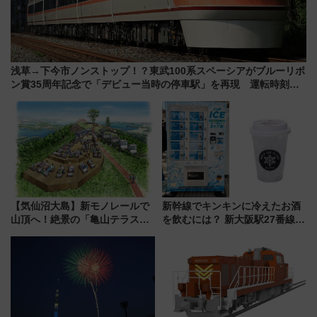
浅草→下今市ノンストップ！？東武100系スペーシアがブルーリボ
ン賞35周年記念で「デビュー当時の停車駅」を再現 運転時刻や
特急券の買い方を紹介
【気仙沼大島】新モノレールで
新幹線でキンキンに冷えたお酒
山頂へ！絶景の「亀山テラス
を飲むには？ 新大阪駅27番線ホ
360°」が7月19日オープン、休
ームに登場した完全キャッシュ
暇村のお得な日帰りプランも登
レス「カップ氷」専用自販機が
場
話題！