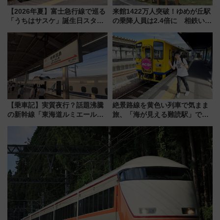
【2026年夏】富士急行線で巡る
来館1422万人突破！ゆめが丘駅
「うちはサスケ」誕生日スタン
の乗降人員は2.4倍に 相鉄いず
プラリー！富士急ハイランド限
み野線「ゆめが丘ソラトス」2周
定グルメ＆グッズ徹底ガイド
年祭にそうにゃん＆DB.スター
マンが登場
【乗車記】実質夜行？話題沸騰
絶景路線を黄色い列車で気まま
の新幹線「東海道ルミエールエ
旅、「海が見える難読駅」で幸
クスプレス」に乗車してみた
せの黄色いハンカチに願いを
東京22時発、京都・新大阪に6
「新・鉄道ひとり旅」279回目
時台着 見どころは岐阜羽島の
の舞台は「島原鉄道」
素晴らし過ぎる朝