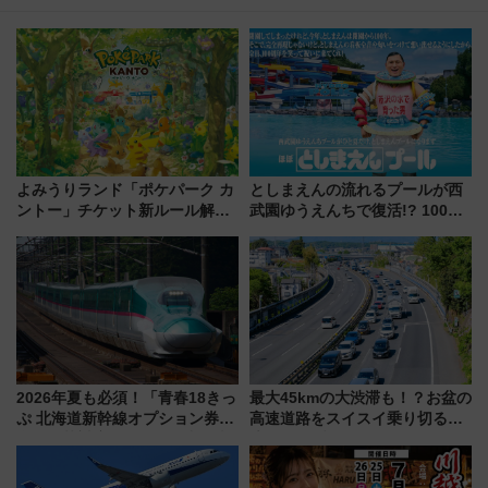
よみうりランド「ポケパーク カ
としまえんの流れるプールが西
ントー」チケット新ルール解
武園ゆうえんちで復活!? 100周
説！購入制限の緩和と入場時の
年記念企画＆「春日のうん○スラ
本人確認が11月スタート
イダー」に注目 2026年夏は所
沢へ遊びに行こう
2026年夏も必須！「青春18きっ
最大45kmの大渋滞も！？お盆の
ぷ 北海道新幹線オプション券」
高速道路をスイスイ乗り切る快
自動改札対応ルールと途中下車
適ドライブ術
の罠