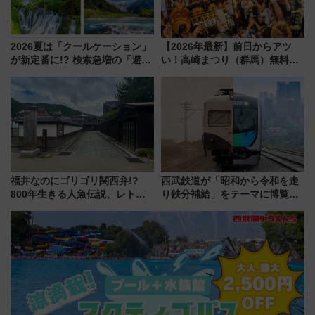
2026夏は「クールケーション」
【2026年最新】前日からアツ
が新定番に!? 検索急増の「避暑
い！高崎まつり（群馬）無料観
地ランキングTOP5」。涼しさ
覧エリアから初開催100人みこ
と移動を楽しむ、電車で行くお
しまで
すすめ観光情報も
福井なのにゴリゴリ関西弁!?
西武鉄道が「昭和から令和を走
800年生きる人魚伝説、レトロ
り鉄分補給」をテーマに博覧会
建築の町並み「小浜西組」、町
を実施！くすのきホールで8月
屋カフェで非日常を！週末観光
14日から 新車両「トキイロ」体
に最適な小浜の歩き方
験ブースも アクセスや申込方法
を解説