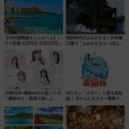
【ANA国際線タイムセール】ハ
国鉄時代がよみがえる！日本橋
ワイ往復11万円台･北京5万円台
三越で「よみがえる にっぽんの
～、憧れのビジネスクラスも！
鉄道展」7/22-8/3開催、広田尚
来春のGW旅行まで狙える激ア
敬の名作写真も、駅弁フェスも
ツ路線まとめ（8/10まで）
同時開催！
JR東日本×櫻坂46の大型コラボ
ポケモン「ヌオー」と巡る高知
「櫻坂46と、鉄道で旅しよ
旅！ ポケふた＆ヌオー電車で楽
う。」が7月20日より始動！新
しむ鉄道スタンプラリーで土佐
潟・長野・庄内へ
路の絶景と絶品グルメを満喫！
（7月18日スタート）