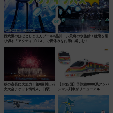
西武園のほぼとしまえんプール×品川・八景島の水族館！猛暑を乗
り切る「アクティブパス」で夏休みをお得に楽しむ！
秋の夜長に大迫力！第6回川口花
【JR四国】予讃線8000系アンパ
火大会チケット情報＆川口駅か
ンマン列車がリニューアル！内
らのアクセスガイド
外装デザイン公開 デビューは
今年12月