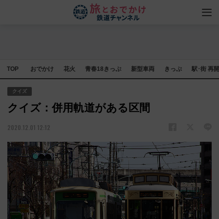
TOP
おでかけ
花火
青春18きっぷ
新型車両
きっぷ
駅･街 再
クイズ
クイズ：併用軌道がある区間
2020.12.01 12:12