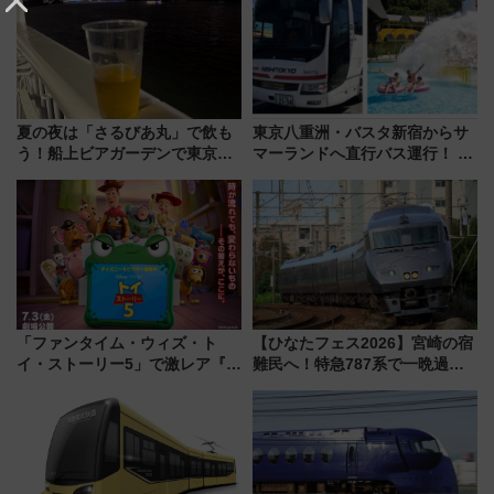
(40×30×20cm)おさらい
夏の夜は「さるびあ丸」で飲も
東京八重洲・バスタ新宿からサ
う！船上ビアガーデンで東京湾
マーランドへ直行バス運行！ お
の夜景を眺めながら軽く一
トクな1Dayパスで夏のプールと
杯……工場直送生ビールや島グ
推し活を楽しもう！（2026年
ルメが美味い
8/1～31）
「ファンタイム・ウィズ・ト
【ひなたフェス2026】宮崎の宿
イ・ストーリー5」で激レア『ロ
難民へ！特急787系で一晩過ご
ルカナ』カードをゲット！最新
せる夜間滞在型イベント「スワ
デコレーションも徹底解説
ローおひさま」が救世主に？