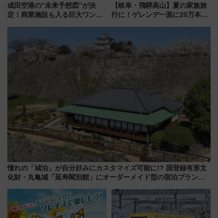
成田空港の”未来予想図”が決
【岐阜・飛騨高山】夏の家族旅
定！商業施設も入る巨大ワンタ
行に！ゲレンデ一面に20万本の
ーミナル、京成の高架新駅整備
ひまわりが咲き誇る「アルコピ
で新型特急が品川･羽田とを結
アひまわり園」開園
ぶ！ JR空港駅は2面3線化！
憧れの「城泊」が自分好みにカスタマイズ可能に!? 国登録有形文
化財・丸亀城「延寿閣別館」にオーダーメイド型の宿泊プランが
誕生！