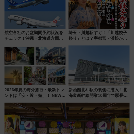
航空各社のお盆期間予約状況を
埼玉・川越駅すぐ！「川越餃子
チェック！沖縄・北海道方面は
祭り」とは？宇都宮・浜松から
予約急増中、いまから狙うべき
ご当地和牛まで全国の人気餃子
日は？
を食べ比べ【7月25日・26日開
催】
2026年夏の海外旅行・最新トレ
新函館北斗駅の裏側に潜入！北
ンドは「安・近・短」！ NEWT
海道新幹線開業10周年で駅長
調査から読み解く、最新の人気
室・地下通路など公開イベン
渡航先TOP5とは？ 円安時代の
ト 参加方法や体験内容を紹介
旅行術