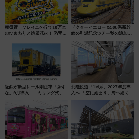
横須賀・ソレイユの丘で10万本
ドクターイエロー＆500系新幹
のひまわりと絶景花火！ 恐竜や
線の引退記念ツアー秋の追加企
ドッグプールなど三浦半島の日
画が決定！乗車体験やグッズ・
帰りお出かけ最新情報（2026年
ホテル情報まとめ
7月17日～開催）
近鉄が新型レール削正車「きず
北陸鉄道「1M系」2027年度導
な」9月導入 「ミリング式」採
入へ 「空に始まり、海へ続く」
用でメンテナンス作業を効率
白山比咩神社をモチーフにした
化！安全性や乗り心地の向上に
神秘的なデザイン
貢献するだけでなく、全線区で
活躍するための仕組みも