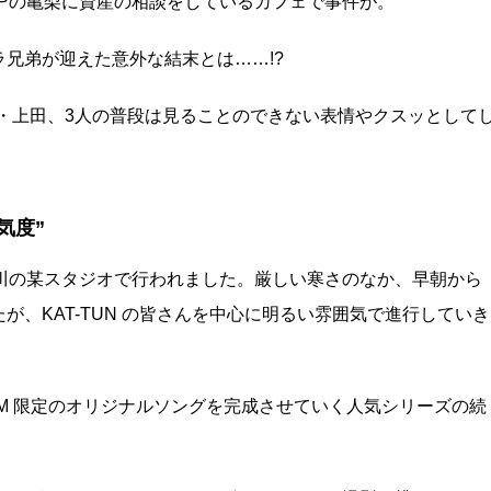
FPの亀梨に資産の相談をしているカフェで事件が。
兄弟が迎えた意外な結末とは……!?
・上田、3人の普段は見ることのできない表情やクスッとして
気度”
川の某スタジオで行われました。厳しい寒さのなか、早朝から
、KAT-TUN の皆さんを中心に明るい雰囲気で進行していき
 CM 限定のオリジナルソングを完成させていく人気シリーズの続