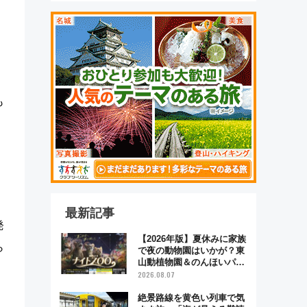
も
最新記事
発
【2026年版】夏休みに家族
ら
で夜の動物園はいかが？東
山動植物園＆のんほいパー
ク「ナイトZOO」開催情報
2026.08.07
絶景路線を黄色い列車で気