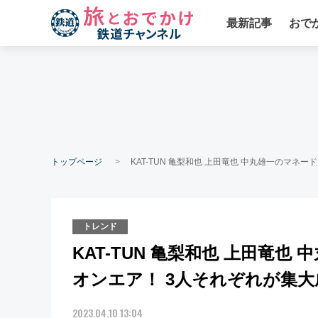
最新記事
おで
トップページ
KAT-TUN 亀梨和也 上田竜也 中丸雄一のマネ
トレンド
KAT-TUN 亀梨和也 上田竜也
オンエア！ 3人それぞれが集
2023.04.10 13:04