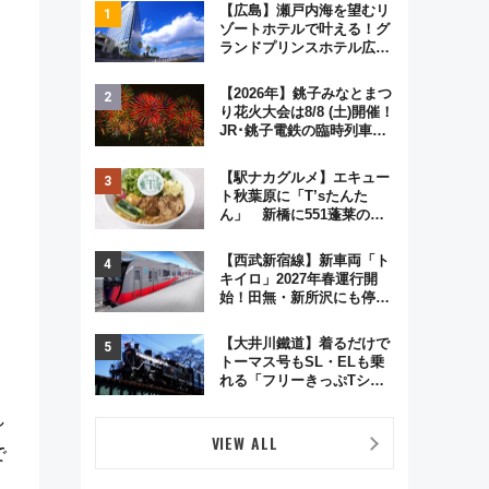
【広島】瀬戸内海を望むリ
ゾートホテルで叶える！グ
ランドプリンスホテル広島
のフォトウエディング＆カ
ジュアルパーティープラン
【2026年】銚子みなとまつ
り花火大会は8/8 (土)開催！
JR･銚子電鉄の臨時列車や
アクセス情報、利根川に咲
く8,000発の大迫力＆屋台
【駅ナカグルメ】エキュー
を満喫
ト秋葉原に「T’sたんた
ん」 新橋に551蓬莱の
DNAを継ぐ「東京豚饅」、
オムライス専門店「肉とた
【西武新宿線】新車両「ト
まご」新グルメ続々登場！
キイロ」2027年春運行開
【2026年8月】
始！田無・新所沢にも停
車 2028年春には「第2
弾」も
【大井川鐵道】着るだけで
トーマス号もSL・ELも乗
れる「フリーきっぷTシャ
ツ」8月6日より受注販売
し
VIEW ALL
で