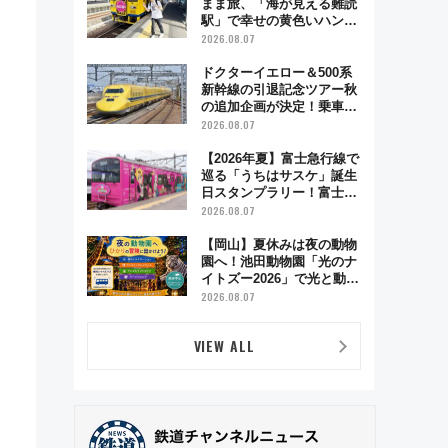
まま旅、「海が見える難読
駅」で幸せの黄色いハンカ
チに願いを 「新・鉄道ひ
2026.08.07
とり旅」279回目の舞台は
「島原鉄道」
ドクターイエロー＆500系
新幹線の引退記念ツアー秋
の追加企画が決定！乗車体
験やグッズ・ホテル情報ま
2026.08.07
とめ
【2026年夏】富士急行線で
巡る「うちはサスケ」誕生
日スタンプラリー！富士急
ハイランド限定グルメ＆グ
2026.08.07
ッズ徹底ガイド
【岡山】夏休みは夜の動物
園へ！池田動物園「光のナ
イトズー2026」で光と動物
が彩る特別な夜
2026.08.07
VIEW ALL