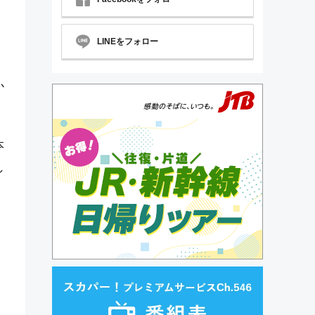
LINEをフォロー
か
本
し