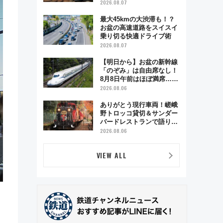
ベント「スワローおひさ
2026.08.07
ま」が救世主に？
最大45kmの大渋滞も！？
お盆の高速道路をスイスイ
乗り切る快適ドライブ術
2026.08.07
【明日から】お盆の新幹線
「のぞみ」は自由席なし！
8月8日午前はほぼ満席…で
も数時間ズラせば空きが見
2026.08.06
つかることも 混雑避ける
「空席」探しのコツ
ありがとう現行車両！嵯峨
野トロッコ貸切＆サンダー
バードレストランで語り合
う秋の京都 斉藤雪乃＆福
2026.08.06
原トシヒロと行く！9月13
日「京都の鉄道満喫ツア
VIEW ALL
ー」開催