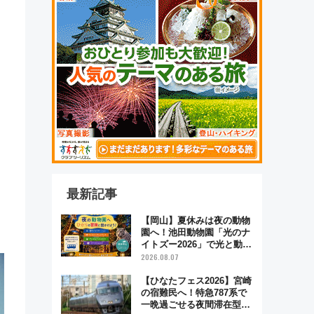
最新記事
【岡山】夏休みは夜の動物
園へ！池田動物園「光のナ
イトズー2026」で光と動物
が彩る特別な夜
2026.08.07
【ひなたフェス2026】宮崎
の宿難民へ！特急787系で
一晩過ごせる夜間滞在型イ