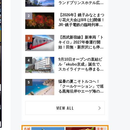
ランドプリンスホテル広島
のフォトウエディング＆カ
ジュアルパーティープラン
【2026年】銚子みなとまつ
り花火大会は8/8 (土)開催！
JR･銚子電鉄の臨時列車や
アクセス情報、利根川に咲
く8,000発の大迫力＆屋台
【西武新宿線】新車両「ト
を満喫
キイロ」2027年春運行開
始！田無・新所沢にも停
車 2028年春には「第2
弾」も
9月10日オープンの直結ビ
ル「ekubo京成」誕生で、
スカイライナーも停まる巨
大ハブ駅・新鎌ヶ谷はどう
変わる？ 全テナント情報も
猛暑の夏こそトルコへ！
公開！
「クールケーション」で巡
る黒海沿岸やエーゲ海の避
暑リゾート 関連検索数が
前年比237％増、ナショジ
オも認める『2026年に訪れ
VIEW ALL
るべき世界の旅先』