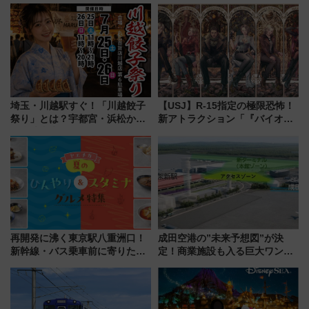
九州が記念きっぷや臨時列車で
な「希望の鐘」とともに震災の
全力応援 夜行列車「ドリーム
記憶を次世代へ
おひさま号」も走る
埼玉・川越駅すぐ！「川越餃子
【USJ】R-15指定の極限恐怖！
祭り」とは？宇都宮・浜松から
新アトラクション「『バイオハ
ご当地和牛まで全国の人気餃子
ザード レクイエム』 ザ・ダイ
を食べ比べ【7月25日・26日開
ブ」今秋登場 ―予測不能の恐
催】
怖に泣き叫べ―
再開発に沸く東京駅八重洲口！
成田空港の”未来予想図”が決
新幹線・バス乗車前に寄りたい
定！商業施設も入る巨大ワンタ
「ヤエチカ」2026年夏の「ひん
ーミナル、京成の高架新駅整備
やり＆スタミナグルメ」6選【新
で新型特急が品川･羽田とを結
店舗も！】
ぶ！ JR空港駅は2面3線化！