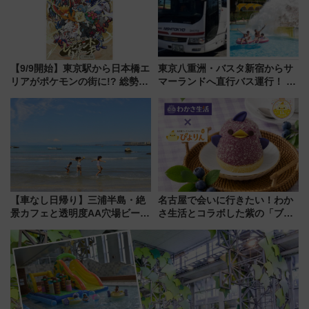
【9/9開始】東京駅から日本橋エ
東京八重洲・バスタ新宿からサ
リアがポケモンの街に!? 総勢
マーランドへ直行バス運行！ お
100匹以上が出現「レジェンド
トクな1Dayパスで夏のプールと
リサーチ」本格謎解き・グッズ
推し活を楽しもう！（2026年
情報まとめ
8/1～31）
【車なし日帰り】三浦半島・絶
名古屋で会いに行きたい！わか
景カフェと透明度AA穴場ビーチ
さ生活とコラボした紫の「ブル
を巡る！ おトクな電車きっぷ活
ーベリーぴよりん」期間限定販
用してストレスフリー旅へ行こ
売
う！