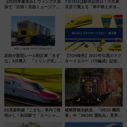
【2026年夏休み】ウィング久里
7月16日は駅弁記念日！大丸東
浜で「出張！京急ミュージア
京店で買える「車中映え弁当」
ム」開催！入場無料でスタンプ
フェア【2026年夏】
ラリーや子ども制服撮影も
近鉄が新型レール削正車「きず
【7/24発売】2027年引退のドク
な」9月導入 「ミリング式」採
ターイエロー（T5編成）記念グ
用でメンテナンス作業を効率
ッズ7種が登場！ 新幹線車内放
化！安全性や乗り心地の向上に
送の目覚まし時計など通販・販
貢献するだけでなく、全線区で
売店舗まとめ
活躍するための仕組みも
E6系新幹線「こまち」車内で夜
嵯峨野観光鉄道、「DE10 機関
明かし！秋田駅で「スペシャル
車」や「SK200 運転台」見学ツ
ナイト」8月開催、料金や予約方
アーを開催！ ラストランイベン
法は？
トの一環で激レア体験できちゃ