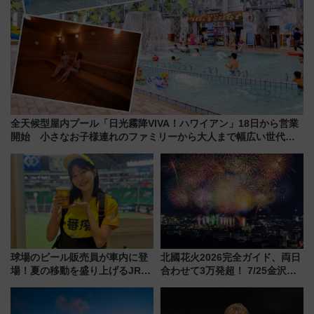
全天候型屋内プール「日光霧降VIVA！ハワイアン」18日から営業
開始 小さなお子様連れのファミリーから大人まで幅広い世代が
一日中楽しる夏のリゾートを楽しんで
球場のビール販売員が車内に登
北國花火2026完全ガイド、両日
場！夏の移動を盛り上げるJR九
合わせて3万発超！ 7/25金沢大
州「ビール新幹線」7月31日・8
会・8/1川北大会の2つの花火大
月7日限定 ソフトバンクホーク
会の日程・アクセス・観覧席ま
スとコラボ
とめ（石川県）