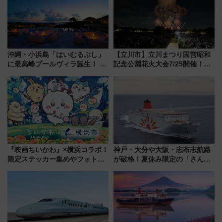
沖縄・小浜島「はいむるぶし」
【立川市】立川まつり国営昭和
に最高峰プールヴィラ誕生！ 石
記念公園花火大会7/25開催！
垣島から船で向かう究極のご褒
5000発の花火が夜を彩る 今年は
美旅「何もしない贅沢」を体験
混雑に要注意、その理由は
してみない？
『映画ちいかわ』×横浜コラボ！
神戸・大分や大阪・志布志航路
限定ステッカー集めやフォトス
が破格！夏休み限定の「さんふ
ポット、特別花火でみなとみら
らわあスペシャルセール」スタ
いを満喫しよう（花火鑑賞会応
ート 夕朝食ビュッフェ付きで
募は7/12まで！）
快適な船旅はいかが？