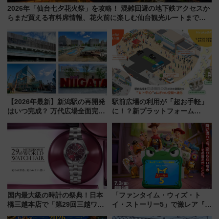
2026年「仙台七夕花火祭」を攻略！ 混雑回避の地下鉄アクセスか
らまだ買える有料席情報、花火前に楽しむ仙台観光ルートまで解
説！
【2026年最新】新潟駅の再開発
駅前広場の利用が「超お手軽」
はいつ完成？ 万代広場全面完成
に！？新プラットフォーム
から「にいがた2キロ」・古町再
「HirakeBA」8月3日始動、ス
開発、バスタ新潟構想まで徹底
マホで簡単申請 物販や演奏会な
解説！
どに【JR東日本】
国内最大級の時計の祭典！日本
「ファンタイム・ウィズ・ト
橋三越本店で「第29回三越ワー
イ・ストーリー5」で激レア『ロ
ルドウォッチフェア」開幕
ルカナ』カードをゲット！最新