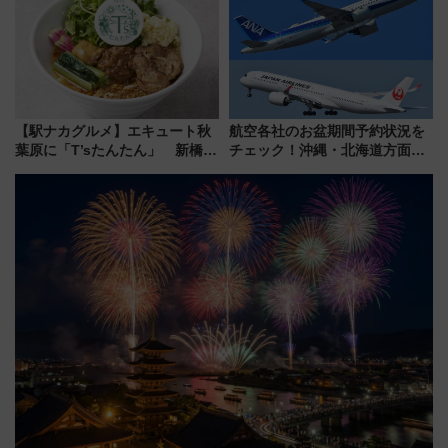
うかも 参加方法やスケジュール
をご紹介
【駅ナカグルメ】エキュート秋
航空各社のお盆期間予約状況を
葉原に「T’sたんたん」 新橋に
チェック！沖縄・北海道方面は
551蓬莱のDNAを継ぐ「東京豚
予約急増中、いまから狙うべき
饅」、オムライス専門店「肉と
日は？
たまご」新グルメ続々登場！
【2026年8月】