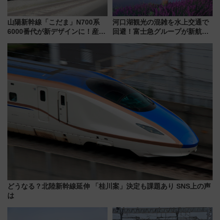
山陽新幹線「こだま」N700系
河口湖観光の混雑を水上交通で
6000番代が新デザインに！産学
回避！富士急グループが新航路
連携で描く瀬戸内の波模様 運
「大石公園ライン」7月17日よ
用は今冬から
り運航
どうなる？北陸新幹線延伸 「桂川案」決定も課題あり SNS上の声
は