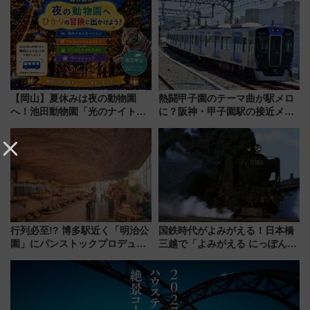
【2026年8月5日～25日】
デコレーションも徹底解説
【岡山】夏休みは夜の動物園
熱闘甲子園のテーマ曲が駅メロ
へ！池田動物園「光のナイトズ
に？阪神・甲子園駅の接近メロ
ー2026」で光と動物が彩る特別
ディがVaundy「かげろう」×向
な夜
谷実アレンジの特別仕様へ、8月
5日始発から
行列必至!? 博多駅近く「明治公
国鉄時代がよみがえる！日本橋
園」にパンストックプロデュー
三越で「よみがえる にっぽんの
スの新業態『Land Bageri』8/7
鉄道展」7/22-8/3開催、広田尚
オープン 秋からはビストロ営業
敬の名作写真も、駅弁フェスも
も！
同時開催！