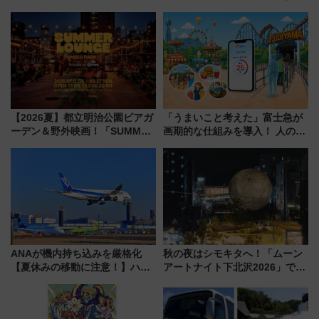
介
【2026夏】都立明治公園ビアガ
「うまいこと考えた」富士急が
ーデン＆野外映画！「SUMMER
画期的な仕組みを導入！ 人のか
LOUNGE」のアクセスと上映ス
わりにスマホが並ぶ「分身く
ケジュール 夜風とビール、映画
ん」始動
を満喫！
ANAが機内持ち込みを厳格化
秋の夜はシモキタへ！「ムーン
【夏休みの移動に注意！】ハン
アートナイト下北沢2026」でイ
ドバッグやPCケースも対象の
マーシブシアターやアート巡り
「身の回り品」新サイズ制限
を満喫しよう
(40×30×20cm)おさらい