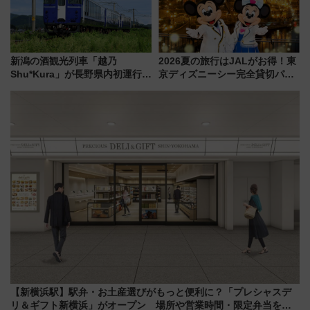
新潟の酒観光列車「越乃
2026夏の旅行はJALがお得！東
Shu*Kura」が長野県内初運行！
京ディズニーシー完全貸切パー
地酒と食を味わう信州プレDC特
ティー招待券が当たるキャンペ
別企画
ーン始まる 条件は「夏の国内
線に2回搭乗」
【新横浜駅】駅弁・お土産選びがもっと便利に？「プレシャスデ
リ＆ギフト新横浜」がオープン 場所や営業時間・限定弁当を紹