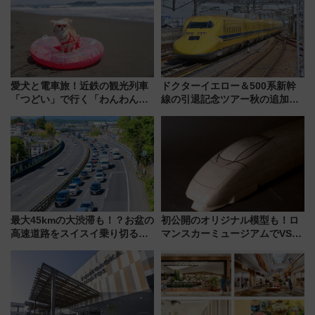
愛犬と電車旅！近鉄の観光列車
ドクターイエロー＆500系新幹
「つどい」で行く「わんわん列
線の引退記念ツアー秋の追加企
車」第5弾！海辺のBBQも楽し
画が決定！乗車体験やグッズ・
める日帰りツアー
ホテル情報まとめ
最大45kmの大渋滞も！？お盆の
初公開のオリジナル模型も！ロ
高速道路をスイスイ乗り切る快
マンスカーミュージアムでVSE
適ドライブ術
の設計秘話に迫る企画展が7月
15日スタート