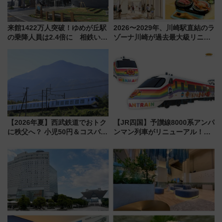
来館1422万人突破！ゆめが丘駅
2026〜2029年、川崎駅直結のラ
の乗降人員は2.4倍に 相鉄いず
ゾーナ川崎が過去最大級リニュ
み野線「ゆめが丘ソラトス」2周
ーアル！ フードコート拡大など
年祭にそうにゃん＆DB.スター
「いつから何が変わるか」徹底
マンが登場
解説！
【2026年夏】西武鉄道でおトク
【JR四国】予讃線8000系アンパ
に秩父へ？ 小児50円＆コスパ最
ンマン列車がリニューアル！内
強きっぷで「安・近・短」な家
外装デザイン公開 デビューは
族旅行！ 深夜の正丸トンネル探
今年12月
検や特急ラビューも