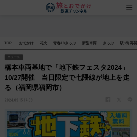
TOP
おでかけ
花火
青春18きっぷ
新型車両
きっぷ
駅･街 再
ニュース
橋本車両基地で「地下鉄フェスタ2024」
10/27開催 当日限定で七隈線が地上を走
る（福岡県福岡市）
2024.09.15 14:09