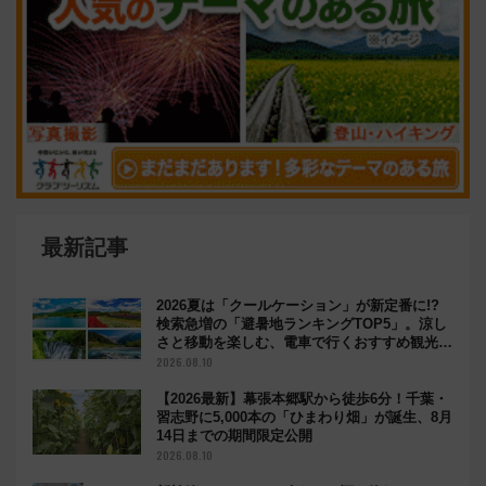
最新記事
2026夏は「クールケーション」が新定番に!?
検索急増の「避暑地ランキングTOP5」。涼し
さと移動を楽しむ、電車で行くおすすめ観光情
報も
2026.08.10
【2026最新】幕張本郷駅から徒歩6分！千葉・
習志野に5,000本の「ひまわり畑」が誕生、8月
14日までの期間限定公開
2026.08.10