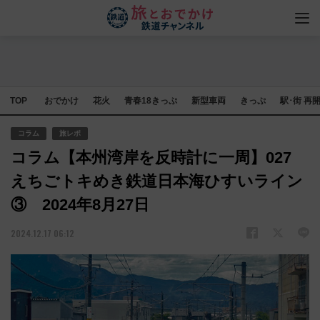
TOP
おでかけ
花火
青春18きっぷ
新型車両
きっぷ
駅･街 再
コラム
旅レポ
コラム【本州湾岸を反時計に一周】027
えちごトキめき鉄道日本海ひすいライン
③ 2024年8月27日
2024.12.17 06:12