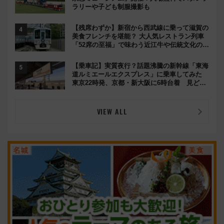
ラリーや子ども制服撮影も
【残席わずか】新宿から西武線に乗って滋賀の
美食フレンチを堪能？ 大人気レストラン列車
「52席の至福」で味わう近江牛や伝統文化の特
別コラボ
【乗車記】実質夜行？話題沸騰の新幹線「東海
道ルミエールエクスプレス」に乗車してみた
東京22時発、京都・新大阪に6時台着 見どこ
ろは岐阜羽島の素晴らし過ぎる朝
VIEW ALL