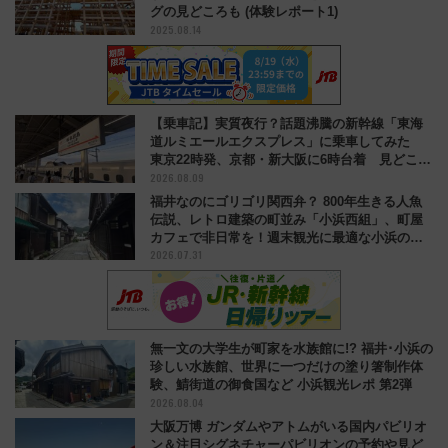
グの見どころも (体験レポート1)
2025.08.14
【乗車記】実質夜行？話題沸騰の新幹線「東海
道ルミエールエクスプレス」に乗車してみた
東京22時発、京都・新大阪に6時台着 見どころ
2026.08.09
は岐阜羽島の素晴らし過ぎる朝
福井なのにゴリゴリ関西弁？ 800年生きる人魚
伝説、レトロ建築の町並み「小浜西組」、町屋
カフェで非日常を！週末観光に最適な小浜の歩
2026.07.31
き方
無一文の大学生が町家を水族館に!? 福井･小浜の
珍しい水族館、世界に一つだけの塗り箸制作体
験、鯖街道の御食国など 小浜観光レポ 第2弾
2026.08.04
大阪万博 ガンダムやアトムがいる国内パビリオ
ン＆注目シグネチャーパビリオンの予約や見ど