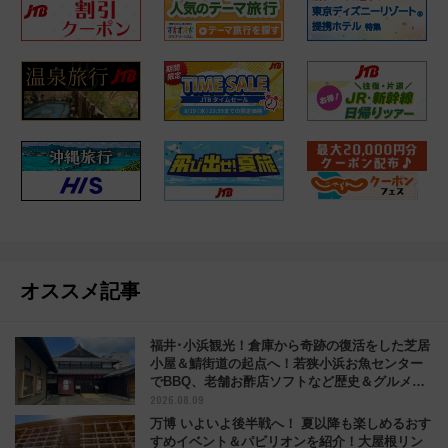
オススメ記事
福井･小浜観光！倉庫から奇跡の復活をした芝居
小屋＆鯖街道の起点へ！若狭小浜お魚センター
でBBQ、老舗お酢店ソフトなど歴史＆グルメ散
2026.08.09
歩
万博 いよいよ後半戦へ！ 夏以降も楽しめるおす
すめイベント＆パビリオンを紹介！大屋根リン