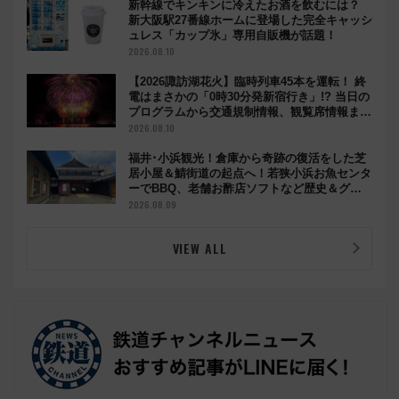
新幹線でキンキンに冷えたお酒を飲むには？
新大阪駅27番線ホームに登場した完全キャッシ
ュレス「カップ氷」専用自販機が話題！
2026.08.10
【2026諏訪湖花火】臨時列車45本を運転！ 終
電はまさかの「0時30分発新宿行き」!? 当日の
プログラムから交通規制情報、観覧席情報まで
徹底解説
2026.08.10
福井･小浜観光！倉庫から奇跡の復活をした芝
居小屋＆鯖街道の起点へ！若狭小浜お魚センタ
ーでBBQ、老舗お酢店ソフトなど歴史＆グル
メ散歩
2026.08.09
VIEW ALL