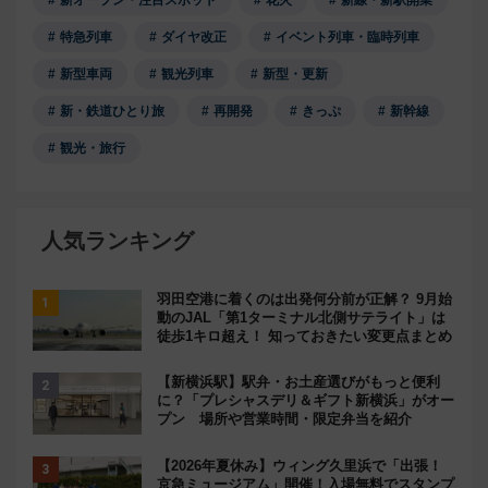
新オープン・注目スポット
花火
新線・新駅開業
特急列車
ダイヤ改正
イベント列車・臨時列車
新型車両
観光列車
新型・更新
新・鉄道ひとり旅
再開発
きっぷ
新幹線
観光・旅行
人気ランキング
羽田空港に着くのは出発何分前が正解？ 9月始
動のJAL「第1ターミナル北側サテライト」は
徒歩1キロ超え！ 知っておきたい変更点まとめ
【新横浜駅】駅弁・お土産選びがもっと便利
に？「プレシャスデリ＆ギフト新横浜」がオー
プン 場所や営業時間・限定弁当を紹介
【2026年夏休み】ウィング久里浜で「出張！
京急ミュージアム」開催！入場無料でスタンプ