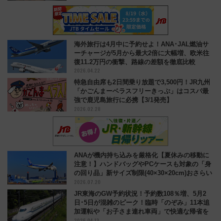
海外旅行は4月中に予約せよ！ANA･JAL燃油サ
ーチャージが5月から最大2倍に大幅増、欧米往
復11.2万円の衝撃、路線の差額を徹底比較
2026.04.22
特急自由席も2日間乗り放題で3,500円！JR九州
「かごんまーベラスフリーきっぷ」はコスパ最
強で鹿児島旅行に必携【3/1発売】
2026.02.28
ANAが機内持ち込みを厳格化【夏休みの移動に
注意！】ハンドバッグやPCケースも対象の「身
の回り品」新サイズ制限(40×30×20cm)おさらい
2026.07.20
JR東海のGW予約状況！予約数108％増、5月2
日･5日が混雑のピーク！臨時「のぞみ」11本追
加運転や「お子さま連れ車両」で快適な帰省を
2026.04.13