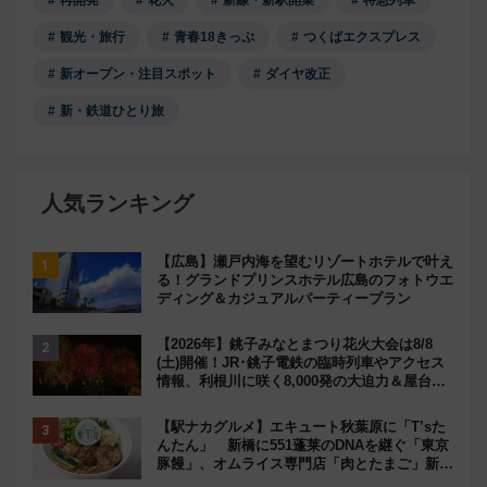
観光・旅行
青春18きっぷ
つくばエクスプレス
新オープン・注目スポット
ダイヤ改正
新・鉄道ひとり旅
人気ランキング
【広島】瀬戸内海を望むリゾートホテルで叶え
る！グランドプリンスホテル広島のフォトウエ
ディング＆カジュアルパーティープラン
【2026年】銚子みなとまつり花火大会は8/8
(土)開催！JR･銚子電鉄の臨時列車やアクセス
情報、利根川に咲く8,000発の大迫力＆屋台を
満喫
【駅ナカグルメ】エキュート秋葉原に「T’sた
んたん」 新橋に551蓬莱のDNAを継ぐ「東京
豚饅」、オムライス専門店「肉とたまご」新グ
ルメ続々登場！【2026年8月】