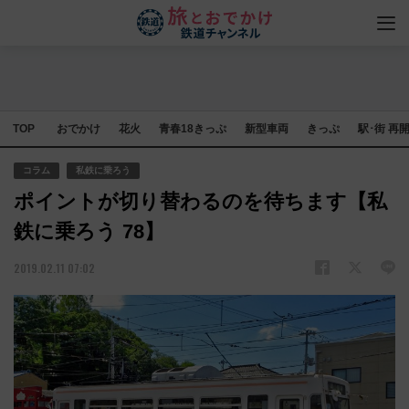
TOP
おでかけ
花火
青春18きっぷ
新型車両
きっぷ
駅･街 再
コラム
私鉄に乗ろう
ポイントが切り替わるのを待ちます【私
鉄に乗ろう 78】
2019.02.11 07:02