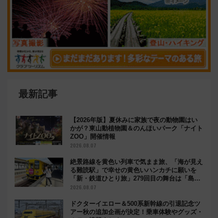
最新記事
【2026年版】夏休みに家族で夜の動物園はい
かが？東山動植物園＆のんほいパーク「ナイト
ZOO」開催情報
2026.08.07
絶景路線を黄色い列車で気まま旅、「海が見え
る難読駅」で幸せの黄色いハンカチに願いを
「新・鉄道ひとり旅」279回目の舞台は「島原
鉄道」
2026.08.07
ドクターイエロー＆500系新幹線の引退記念ツ
アー秋の追加企画が決定！乗車体験やグッズ・