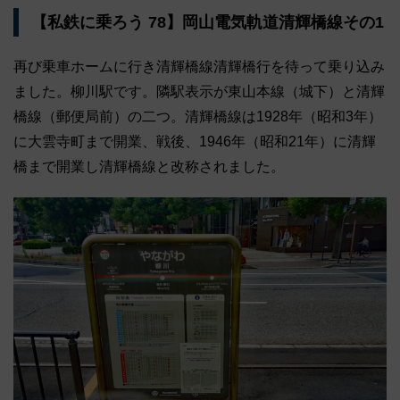
【私鉄に乗ろう 78】岡山電気軌道清輝橋線その1
再び乗車ホームに行き清輝橋線清輝橋行を待って乗り込み
ました。柳川駅です。隣駅表示が東山本線（城下）と清輝
橋線（郵便局前）の二つ。清輝橋線は1928年（昭和3年）
に大雲寺町まで開業、戦後、1946年（昭和21年）に清輝
橋まで開業し清輝橋線と改称されました。