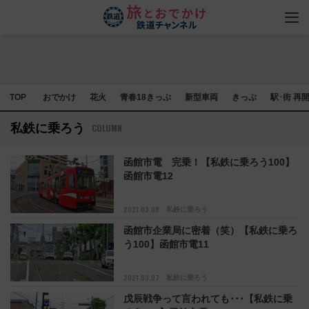
TOP
おでかけ
花火
青春18きっぷ
新型車両
きっぷ
駅･街 再
私鉄に乗ろう
COLUMN
函館市電 完乗！【私鉄に乗ろう100】
函館市電12
2021.03.08
私鉄に乗ろう
函館市企業局に密着（笑）【私鉄に乗ろ
う100】函館市電11
2021.03.07
私鉄に乗ろう
戊辰戦争って言われても･･･【私鉄に乗