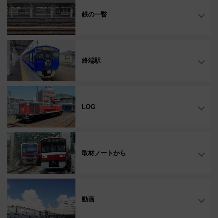
鉄の一瞥
終端駅
LOG
取材ノートから
動画