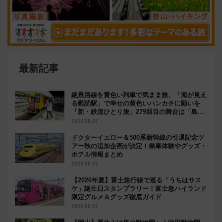
最新記事
絶景路線を黄色い列車で気まま旅、「海が見え
る難読駅」で幸せの黄色いハンカチに願いを
「新・鉄道ひとり旅」279回目の舞台は「島原
鉄道」
2026.08.07
ドクターイエロー＆500系新幹線の引退記念ツ
アー秋の追加企画が決定！乗車体験やグッズ・
ホテル情報まとめ
2026.08.07
【2026年夏】富士急行線で巡る「うちはサス
ケ」誕生日スタンプラリー！富士急ハイランド
限定グルメ＆グッズ徹底ガイド
2026.08.07