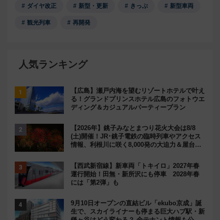
ダイヤ改正
新型・更新
きっぷ
新型車両
観光列車
再開発
人気ランキング
【広島】瀬戸内海を望むリゾートホテルで叶え
る！グランドプリンスホテル広島のフォトウエ
ディング＆カジュアルパーティープラン
【2026年】銚子みなとまつり花火大会は8/8
(土)開催！JR･銚子電鉄の臨時列車やアクセス
情報、利根川に咲く8,000発の大迫力＆屋台を
満喫
【西武新宿線】新車両「トキイロ」2027年春
運行開始！田無・新所沢にも停車 2028年春
には「第2弾」も
9月10日オープンの直結ビル「ekubo京成」誕
生で、スカイライナーも停まる巨大ハブ駅・新
鎌ヶ谷はどう変わる？ 全テナント情報も公