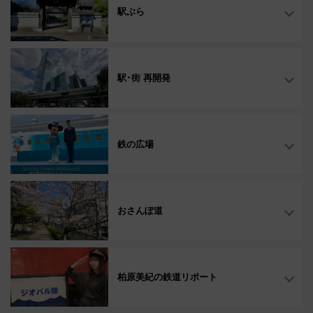
駅ぶら
駅･街 再開発
鉄の広場
おさんぽ道
柏原美紀の鉄道リポート