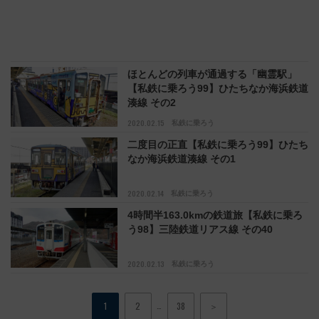
ほとんどの列車が通過する「幽霊駅」
【私鉄に乗ろう99】ひたちなか海浜鉄道
湊線 その2
2020.02.15
私鉄に乗ろう
二度目の正直【私鉄に乗ろう99】ひたち
なか海浜鉄道湊線 その1
2020.02.14
私鉄に乗ろう
4時間半163.0kmの鉄道旅【私鉄に乗ろ
う98】三陸鉄道リアス線 その40
2020.02.13
私鉄に乗ろう
…
1
2
38
＞