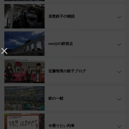
哀愁鉄子の物語
norijiの鉄視点
近藤智美の鉄子ブログ
鉄の一献
今乗りたい列車