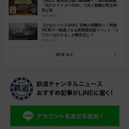
【岡山】夏休みは夜の動物園へ！池田動物園
「光のナイトズー2026」で光と動物が彩る特
別な夜
2026.08.07
【ひなたフェス2026】宮崎の宿難民へ！特急
787系で一晩過ごせる夜間滞在型イベント「ス
ワローおひさま」が救世主に？
2026.08.07
VIEW ALL