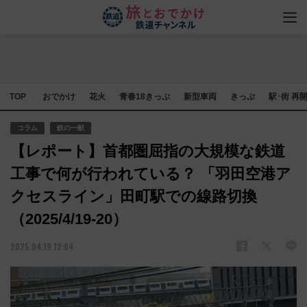
TOP
おでかけ
花火
青春18きっぷ
新型車両
きっぷ
駅･街 再
コラム
鉄の一献
【レポート】首都圏屈指の大規模な鉄道
工事で何が行われている？ 「羽田空港ア
クセスライン」田町駅での線路切換
（2025/4/19-20）
2025.04.19 12:04