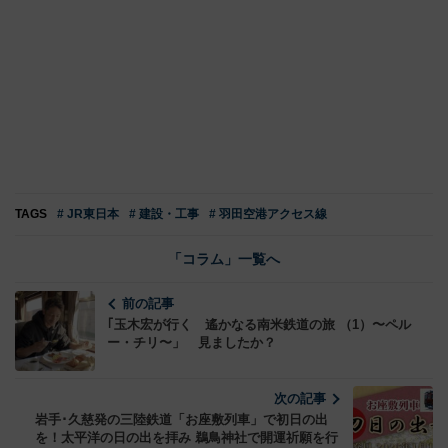
TAGS
# JR東日本
# 建設・工事
# 羽田空港アクセス線
「コラム」一覧へ
前の記事
｢玉木宏が行く 遙かなる南米鉄道の旅 （1）〜ペル
ー・チリ〜」 見ましたか？
次の記事
岩手･久慈発の三陸鉄道「お座敷列車」で初日の出
を！太平洋の日の出を拝み 鵜鳥神社で開運祈願を行