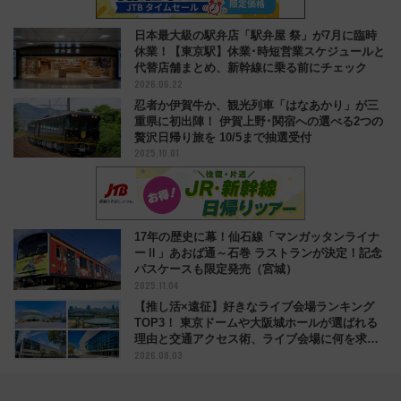
日本最大級の駅弁店「駅弁屋 祭」が7月に臨時
休業！【東京駅】休業･時短営業スケジュールと
代替店舗まとめ、新幹線に乗る前にチェック
2026.06.22
忍者か伊賀牛か、観光列車「はなあかり」が三
重県に初出陣！ 伊賀上野･関宿への選べる2つの
贅沢日帰り旅を 10/5まで抽選受付
2025.10.01
17年の歴史に幕！仙石線「マンガッタンライナ
ーⅡ」あおば通～石巻 ラストランが決定！記念
パスケースも限定発売（宮城）
2025.11.04
【推し活×遠征】好きなライブ会場ランキング
TOP3！ 東京ドームや大阪城ホールが選ばれる
理由と交通アクセス術、ライブ会場に何を求め
2026.08.03
る？