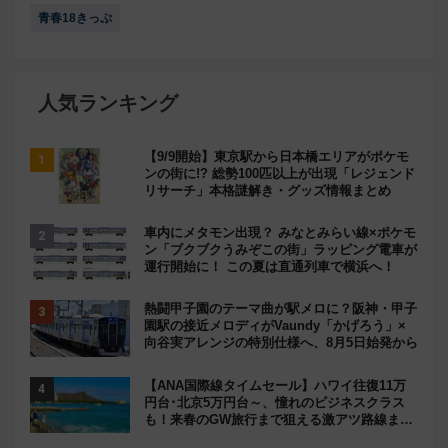
青春18きっぷ
人気ランキング
【9/9開始】東京駅から日本橋エリアがポケモ
ンの街に!? 総勢100匹以上が出現「レジェンド
リサーチ」本格謎解き・グッズ情報まとめ
車内にメタモン出現？ みなとみらい線×ポケモ
ン「ブクブクうみぞこの街」ラッピング電車が
運行開始に！ この夏は直通列車で横浜へ！
熱闘甲子園のテーマ曲が駅メロに？阪神・甲子
園駅の接近メロディがVaundy「かげろう」×
向谷実アレンジの特別仕様へ、8月5日始発から
【ANA国際線タイムセール】ハワイ往復11万
円台･北京5万円台～、憧れのビジネスクラス
も！来春のGW旅行まで狙える激アツ路線まと
め（8/10まで）