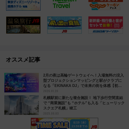
オススメ記事
2月の夜は高輪ゲートウェイへ！入場無料の没入
型プロジェクションマッピングと駅がクラブに
なる「EKINAKA DJ」で未来の街を体感【初開
2026.01.20
催・2/5〜2/11】
札幌駅前に新たな複合施設！ 地下歩行空間直結
で “商業施設”も “ホテル”も入る「ヒューリック
スクエア札幌」竣工
2025.09.03