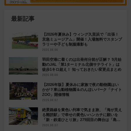
最新記事
【2026年夏休み】ウィング久里浜で「出張！
京急ミュージアム」開催！入場無料でスタンプ
ラリーや子ども制服撮影も
2026.08.08
羽田空港に着くのは出発何分前が正解？ 9月始
動のJAL「第1ターミナル北側サテライト」は
徒歩1キロ超え！ 知っておきたい変更点まとめ
2026.08.08
【2026年版】夏休みに家族で夜の動物園はい
かが？東山動植物園＆のんほいパーク「ナイト
ZOO」開催情報
2026.08.07
絶景路線を黄色い列車で気まま旅、「海が見え
る難読駅」で幸せの黄色いハンカチに願いを
「新・鉄道ひとり旅」279回目の舞台は「島原
鉄道」
2026.08.07