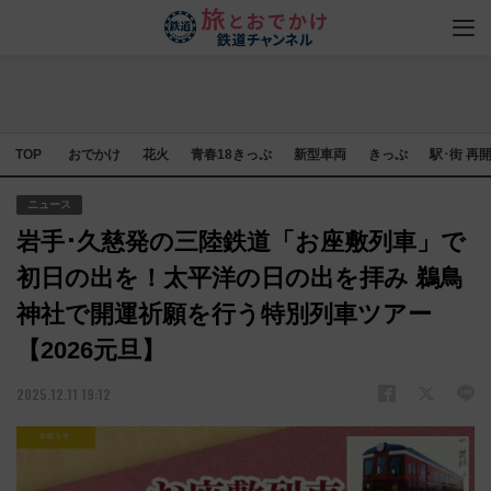
TOP
おでかけ
花火
青春18きっぷ
新型車両
きっぷ
駅･街 再
ニュース
岩手･久慈発の三陸鉄道「お座敷列車」で
初日の出を！太平洋の日の出を拝み 鵜鳥
神社で開運祈願を行う特別列車ツアー
【2026元旦】
2025.12.11 19:12