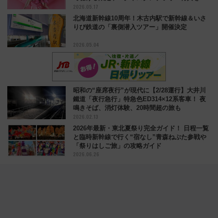
2026.05.17
説
北海道新幹線10周年！木古内駅で新幹線＆いさ
りび鉄道の「裏側潜入ツアー」開催決定
2026.05.04
昭和の“座席夜行”が現代に【2/28運行】大井川
鐵道「夜行急行」特急色ED314×12系客車！ 夜
鳴きそば、消灯体験、20時間超の旅も
2026.02.13
2026年最新・東北夏祭り完全ガイド！ 日程一覧
と臨時新幹線で行く“宿なし”青森ねぶた参戦や
「祭りはしご旅」の攻略ガイド
2026.06.26