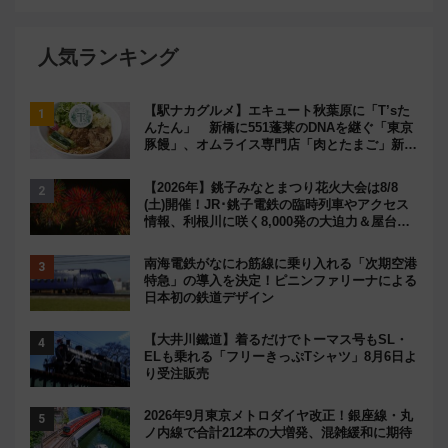
人気ランキング
【駅ナカグルメ】エキュート秋葉原に「T’sた
んたん」 新橋に551蓬莱のDNAを継ぐ「東京
豚饅」、オムライス専門店「肉とたまご」新グ
ルメ続々登場！【2026年8月】
【2026年】銚子みなとまつり花火大会は8/8
(土)開催！JR･銚子電鉄の臨時列車やアクセス
情報、利根川に咲く8,000発の大迫力＆屋台を
満喫
南海電鉄がなにわ筋線に乗り入れる「次期空港
特急」の導入を決定！ピニンファリーナによる
日本初の鉄道デザイン
【大井川鐵道】着るだけでトーマス号もSL・
ELも乗れる「フリーきっぷTシャツ」8月6日よ
り受注販売
2026年9月東京メトロダイヤ改正！銀座線・丸
ノ内線で合計212本の大増発、混雑緩和に期待