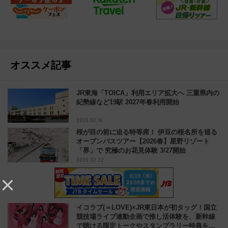
オススメ記事
JR東海「TOICA」利用エリア拡大へ 三重県内の
紀勢線など19駅 2027年春利用開始
2026.02.16
桜が目の前に迫る特等席！ 伊豆の桜名所を巡る
オープンバスツアー【2026春】星野リゾート
「界」で 究極のお花見体験 3/27開始
2026.02.22
イコラブ(＝LOVE)×JR東日本が初タッグ！国立
競技場ライブ連動企画で推し活体験を、新幹線
で聴ける限定トークやスタンプラリー特典を解