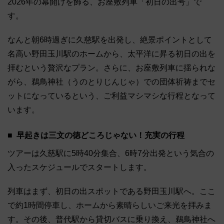
2026年の幕開けを飾る、お座敷列車「初日の出号」で
す。
なんと朝6時過ぎに久慈駅を出発し、絶景ポイントとして
名高い野田玉川駅のホームから、太平洋に昇る初日の出を
拝むという贅沢なプラン。さらに、お座敷列車に揺られな
がら、鵜鳥神社（うのとりじんじゃ）での団体祈祷までセ
ットになっているという、ご利益マシマシな行程となって
います。
早起きは三文の徳どころじゃない！充実の行程
ツアーは久慈駅に5時40分集合、6時7分出発という気合の
入ったスケジュールでスタートします。
列車はまず、初日の出スポットである野田玉川駅へ。ここ
で約1時間停車し、ホームから素晴らしいご来光を拝みま
す。その後、普代駅から貸切バスに乗り換え、鵜鳥神社へ