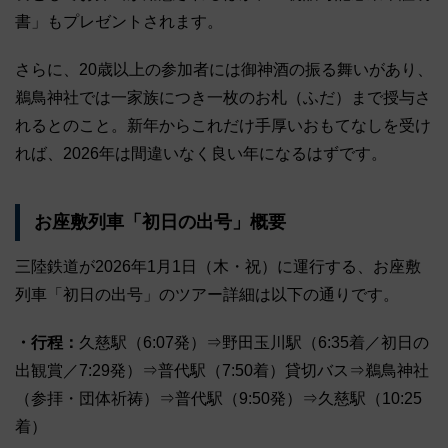
書」もプレゼントされます。
さらに、20歳以上の参加者には御神酒の振る舞いがあり、
鵜鳥神社では一家族につき一枚のお札（ふだ）まで授与さ
れるとのこと。新年からこれだけ手厚いおもてなしを受け
れば、2026年は間違いなく良い年になるはずです。
お座敷列車「初日の出号」概要
三陸鉄道が2026年1月1日（木・祝）に運行する、お座敷
列車「初日の出号」のツアー詳細は以下の通りです。
・行程：
久慈駅（6:07発）⇒野田玉川駅（6:35着／初日の
出観賞／7:29発）⇒普代駅（7:50着）貸切バス⇒鵜鳥神社
（参拝・団体祈祷）⇒普代駅（9:50発）⇒久慈駅（10:25
着）