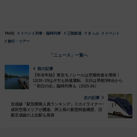
TAGS
# イベント列車・臨時列車
# 三陸鉄道
# きっぷ
# イベント
# 旅行・ツアー
「ニュース」一覧へ
前の記事
【年末年始】東京モノレールは空港快速を増発！
12/26･29は夕方も快速運転、元日は早朝3時台から
「初日の出」臨時列車も（2025-26）
次の記事
京成線「駅別乗降人員ランキング」スカイライナー･
成田空港エリアが躍進、押上発の新型特急構想、旧
新京成線の上位駅も発表