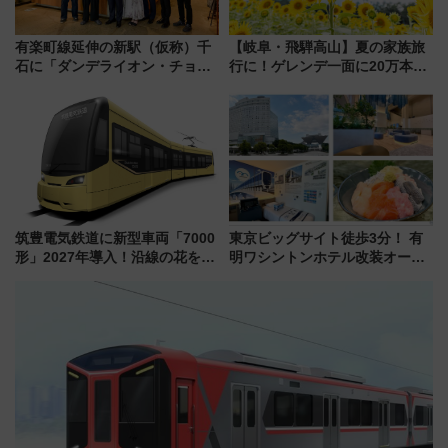
有楽町線延伸の新駅（仮称）千
【岐阜・飛騨高山】夏の家族旅
石に「ダンデライオン・チョコ
行に！ゲレンデ一面に20万本の
レート」が出店！ 東京メトロが
ひまわりが咲き誇る「アルコピ
1億円出資で挑む新時代のまちづ
アひまわり園」開園
くりとは？
筑豊電気鉄道に新型車両「7000
東京ビッグサイト徒歩3分！ 有
形」2027年導入！沿線の花をイ
明ワシントンホテル改装オープ
メージしたイエローを採用 車
ン直前「ゆりかもめ運転台付き
内は落ち着いたゆとりある空間
客室」や海鮮丼が人気の朝食ビ
に
ュッフェを現地レポ