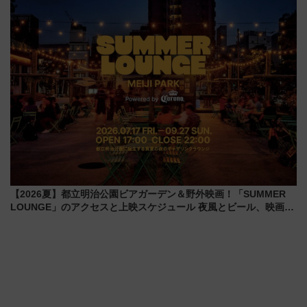
会の日程・アクセス・観覧席ま
を食べ比べ【7月25日・26日開
とめ（石川県）
催】
【2026夏】都立明治公園ビアガーデン＆野外映画！「SUMMER
LOUNGE」のアクセスと上映スケジュール 夜風とビール、映画を
満喫！