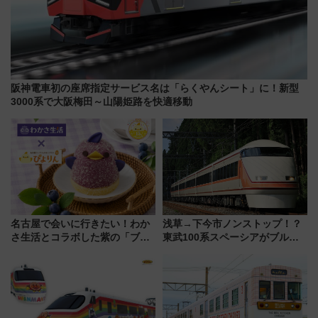
阪神電車初の座席指定サービス名は「らくやんシート」に！新型
3000系で大阪梅田～山陽姫路を快適移動
名古屋で会いに行きたい！わか
浅草→下今市ノンストップ！？
さ生活とコラボした紫の「ブル
東武100系スペーシアがブルー
ーベリーぴよりん」期間限定販
リボン賞35周年記念で「デビュ
売
ー当時の停車駅」を再現 運転
時刻や特急券の買い方を紹介