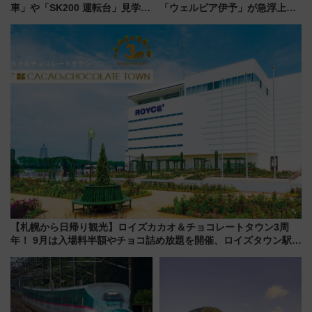
車」や「SK200 運転台」見学ツ
「ウェルピア伊予」が急浮上！
アーを開催！ ラストランイベン
サイボウズ青野社長の参加表明
トの一環で激レア体験できちゃ
で探る鉄道アクセスの未来
うかも 参加方法やスケジュール
をご紹介
【札幌から日帰り観光】ロイズカカオ＆チョコレートタウン3周
年！ 9月は入場料半額やチョコ詰め放題を開催、ロイズタウン駅か
らのアクセスも