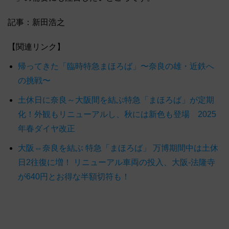
記事：新田浩之
【関連リンク】
帰ってきた「臨時特急まほろば」〜奈良の雄・近鉄へ
の挑戦〜
土休日に奈良～大阪間を結ぶ特急「まほろば」が定期
化！外観もリニューアルし、秋には新色も登場 2025
年春ダイヤ改正
大阪⇔奈良を結ぶ 特急「まほろば」 万博期間中は土休
日2往復に増！ リニューアル車両の投入、大阪-法隆寺
が640円とお得な半額切符も！