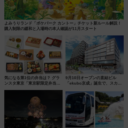
よみうりランド「ポケパーク カントー」チケット新ルール解説！
購入制限の緩和と入場時の本人確認が11月スタート
気になる第1位の弁当は？ グラ
9月10日オープンの直結ビル
ンスタ東京「東京駅限定弁当
「ekubo京成」誕生で、スカイ
2026 売上ランキング」
ライナーも停まる巨大ハブ駅・
新鎌ヶ谷はどう変わる？ 全テナ
ント情報も公開！