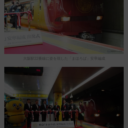
大阪駅22番線に姿を現した「まほろば」安寧編成