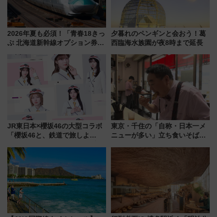
2026年夏も必須！「青春18きっ
夕暮れのペンギンと会おう！葛
ぷ 北海道新幹線オプション券」
西臨海水族園が夜8時まで延長
自動改札対応ルールと途中下車
の罠
JR東日本×櫻坂46の大型コラボ
東京・千住の「自称・日本一メ
「櫻坂46と、鉄道で旅しよ
ニューが多い」立ち食いそば屋
う。」が7月20日より始動！新
とは？ ＢＳ日テレ『ドランク塚
潟・長野・庄内へ
地のふらっと立ち食いそば』
7/27夜10時～放送