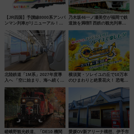
【JR四国】予讃線8000系アンパ
乃木坂46一ノ瀬美空が福岡で鉄
ンマン列車がリニューアル！内
道旅を満喫⁈ 西鉄の観光列車
外装デザイン公開 デビューは
「THE RAIL KITCHEN
今年12月
CHIKUGO」で巡る福岡･太宰
府･柳川の旅！YouTubeが公開
に
北陸鉄道「1M系」2027年度導
横須賀・ソレイユの丘で10万本
入へ 「空に始まり、海へ続く」
のひまわりと絶景花火！ 恐竜や
白山比咩神社をモチーフにした
ドッグプールなど三浦半島の日
神秘的なデザイン
帰りお出かけ最新情報（2026年
7月17日～開催）
嵯峨野観光鉄道、「DE10 機関
愛媛OV新アリーナ構想、伊予市