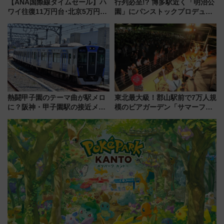
【ANA国際線タイムセール】ハ
行列必至!? 博多駅近く「明治公
ワイ往復11万円台･北京5万円台
園」にパンストックプロデュー
～、憧れのビジネスクラスも！
スの新業態『Land Bageri』8/7
来春のGW旅行まで狙える激ア
オープン 秋からはビストロ営業
ツ路線まとめ（8/10まで）
も！
熱闘甲子園のテーマ曲が駅メロ
東北最大級！郡山駅前で7万人規
に？阪神・甲子園駅の接近メロ
模のビアガーデン「サマーフェ
ディがVaundy「かげろう」×向
スタ IN KORIYAMA 2026」
谷実アレンジの特別仕様へ、8月
7/24-26開催！ 有料席はJRE
5日始発から
MALLで予約可能