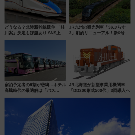
どうなる？北陸新幹線延伸 「桂
JR九州の観光列車「36ぷらす
川案」決定も課題あり SNS上の
3」劇的リニューアル！新6号車
声は
“1〜2名用グリーン個室”と曜日
別 “プレミアムランチ”導入･ル
ートや価格など解説
宿泊予定者の9割が悲鳴…ホテル
JR北海道が新型事業用機関車
高騰時代の最適解は「バス
「DD200形式500代」3両導入へ
泊」!? WILLER最新調査で判明
した、推し活遠征や観光時のリ
アルな懐事情