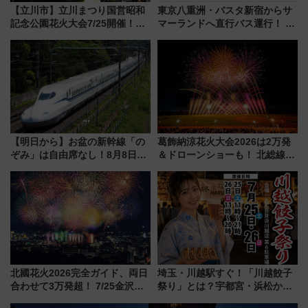
【立川市】立川まつり国営昭和
東京八重洲・バスタ新宿からサ
記念公園花火大会7/25開催！
マーランドへ直行バス運行！ お
5000発の花火が夜を彩る 今年は
トクな1Dayパスで夏のプールと
混雑に要注意、その理由は
推し活を楽しもう！（2026年
8/1～31）
【明日から】お盆の新幹線「の
葛飾納涼花火大会2026は2万発
ぞみ」は自由席なし！8月8日午
＆ドローンショーも！ 北総線を
前はほぼ満席…でも数時間ズラ
使った穴場アクセスや臨時列
せば空きが見つかることも 混
車、観覧スポット情報と周辺観
雑避ける「空席」探しのコツ
光まとめ（7/28開催）
北國花火2026完全ガイド、両日
埼玉・川越駅すぐ！「川越餃子
合わせて3万発超！ 7/25金沢大
祭り」とは？宇都宮・浜松から
会・8/1川北大会の2つの花火大
ご当地和牛まで全国の人気餃子