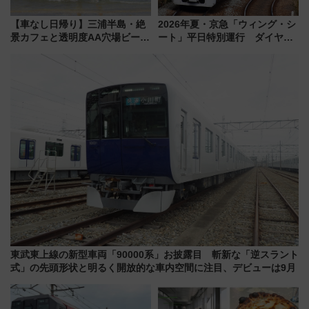
【車なし日帰り】三浦半島・絶
2026年夏・京急「ウィング・シ
景カフェと透明度AA穴場ビーチ
ート」平日特別運行 ダイヤ・
を巡る！ おトクな電車きっぷ活
乗車方法を解説！2階建てバスや
用してストレスフリー旅へ行こ
三浦海岸を堪能できるお出かけ
う！
プランもご紹介
東武東上線の新型車両「90000系」お披露目 斬新な「逆スラント
式」の先頭形状と明るく開放的な車内空間に注目、デビューは9月