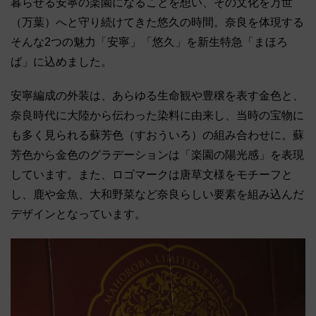
暮らせる安寧の楽園になることを想い、その文化を万世
（万葉）へと守り続けてきた悠久の時間。奈良を体現する
そんな2つの魅力「安寧」「悠久」を新生特急「まほろ
ば」に込めました。
安寧編成の外装は、あらゆる生命観や豊穣を表す金色と、
奈良時代に大陸から伝わった染料に由来し、当時の宝物に
も多く見られる蘇芳色（すおういろ）の組み合わせに。蘇
芳色から金色のグラデーションは「楽園の陽光感」を表現
しています。また、ロゴマークは唐草文様をモチーフと
し、鹿や金魚、大和野菜など奈良らしい要素を組み込んだ
デザインとなっています。