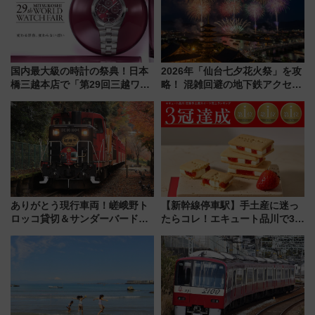
国内最大級の時計の祭典！日本
2026年「仙台七夕花火祭」を攻
橋三越本店で「第29回三越ワー
略！ 混雑回避の地下鉄アクセス
ルドウォッチフェア」開幕
からまだ買える有料席情報、花
【2026年8月5日～25日】
火前に楽しむ仙台観光ルートま
で解説！
ありがとう現行車両！嵯峨野ト
【新幹線停車駅】手土産に迷っ
ロッコ貸切＆サンダーバードレ
たらコレ！エキュート品川で3年
ストランで語り合う秋の京都
連続売上1位を獲得した定番手土
斉藤雪乃＆福原トシヒロと行
産スイーツとは？
く！9月13日「京都の鉄道満喫
ツアー」開催