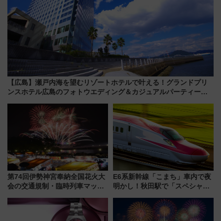
【広島】瀬戸内海を望むリゾートホテルで叶える！グランドプリ
ンスホテル広島のフォトウエディング＆カジュアルパーティープ
ラン
第74回伊勢神宮奉納全国花火大
E6系新幹線「こまち」車内で夜
会の交通規制・臨時列車マッ
明かし！秋田駅で「スペシャル
プ！JR東海・近鉄で快適にアク
ナイト」8月開催、料金や予約方
セス
法は？