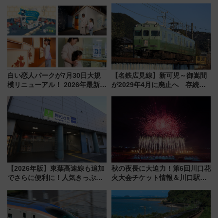
白い恋人パークが7月30日大規
【名鉄広見線】新可児～御嵩間
模リニューアル！ 2026年最新の
が2029年4月に廃止へ 存続協
新エリア・工場見学の見どころ
議終了で100年の歴史に幕
と料金・アクセスを徹底解説
（札幌市）
【2026年版】東葉高速線も追加
秋の夜長に大迫力！第6回川口花
でさらに便利に！人気きっぷ
火大会チケット情報＆川口駅か
「サンキューちばフリーパス」
らのアクセスガイド
今年も発売 秋・早春に千葉県を
巡るなら使い勝手・コスパ抜群