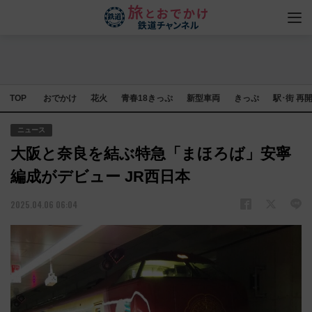
TOP
おでかけ
花火
青春18きっぷ
新型車両
きっぷ
駅･街 再
ニュース
大阪と奈良を結ぶ特急「まほろば」安寧
編成がデビュー JR西日本
2025.04.06 06:04