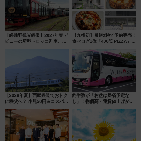
【嵯峨野観光鉄道】2027年春デ
【九州初】最短2秒で予約完売！
ビューの新型トロッコ列車、い
食べログ1位「400℃ PIZZA」が
よいよ試運転開始へ！現行車両
博多駅すぐの明治公園に8/7オー
は2026年で引退
プン。もつ鍋風など限定メニュ
ーも
【2026年夏】西武鉄道でおトク
約半数が「お盆は帰省予定な
に秩父へ？ 小児50円＆コスパ最
し」！物価高・運賃値上げが財
強きっぷで「安・近・短」な家
布を直撃、往復1万円以内なら帰
族旅行！ 深夜の正丸トンネル探
りたいけど……【WILLER お盆
検や特急ラビューも
帰省動向調査】