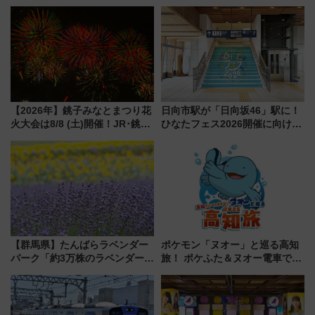
ーションや週末移住に最適な自
TOTOPAや日本一のピザなど絶
治体は？ 2026年は対象のエリア
品グルメ登場で駅前の過ごし方
が拡大！
はどう変わる？
【2026年】銚子みなとまつり花
日向市駅が「日向坂46」駅に！
火大会は8/8 (土)開催！JR･銚子
ひなたフェス2026開催に向けJR
電鉄の臨時列車やアクセス情
九州が記念きっぷや臨時列車で
報、利根川に咲く8,000発の大迫
全力応援 夜行列車「ドリーム
力＆屋台を満喫
おひさま号」も走る
【群馬県】たんばらラベンダー
ポケモン「ヌオー」と巡る高知
パーク「約3万株のラベンダー」
旅！ ポケふた＆ヌオー電車で楽
が見頃！新幹線＆無料送迎バス
しむ鉄道スタンプラリーで土佐
で都心から約1時間半で夏の絶景
路の絶景と絶品グルメを満喫！
を！
（7月18日スタート）