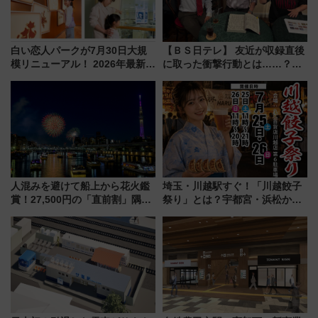
白い恋人パークが7月30日大規
【ＢＳ日テレ】 友近が収録直後
模リニューアル！ 2026年最新の
に取った衝撃行動とは……？
新エリア・工場見学の見どころ
『友近・礼二の妄想トレイン』
と料金・アクセスを徹底解説
で極上の夏祭り鉄道旅を放送
（札幌市）
人混みを避けて船上から花火鑑
埼玉・川越駅すぐ！「川越餃子
賞！27,500円の「直前割」隅田
祭り」とは？宇都宮・浜松から
川花火クルーズはデパ地下グル
ご当地和牛まで全国の人気餃子
メも持ち込みOK
を食べ比べ【7月25日・26日開
催】