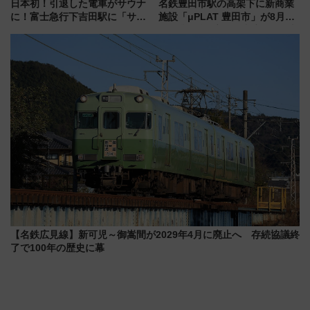
日本初！引退した電車がサウナ
名鉄豊田市駅の高架下に新商業
に！富士急行下吉田駅に「サ電
施設「μPLAT 豊田市」が8月26
（SADEN）」2026年12月開
日開業！全8店舗が出店し街の新
業 行き交う電車の音や振動を
たな玄関口へ
感じながら「ととのう」新感覚
【名鉄広見線】新可児～御嵩間が2029年4月に廃止へ 存続協議終
了で100年の歴史に幕