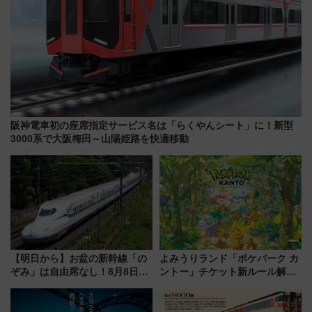
阪神電車初の座席指定サービス名は「らくやんシート」に！新型
3000系で大阪梅田～山陽姫路を快適移動
【明日から】お盆の新幹線「の
よみうりランド「ポケパーク カ
ぞみ」は自由席なし！8月8日午
ントー」チケット新ルール解
前はほぼ満席…でも数時間ズラ
説！購入制限の緩和と入場時の
せば空きが見つかることも 混
本人確認が11月スタート
雑避ける「空席」探しのコツ