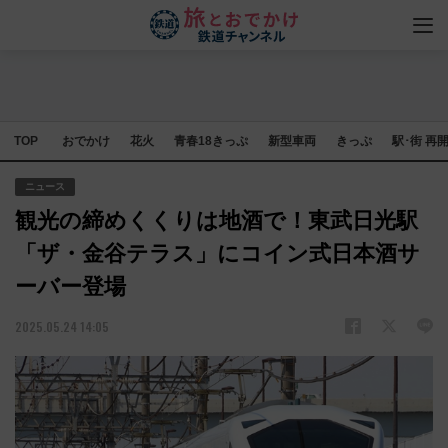
TOP
おでかけ
花火
青春18きっぷ
新型車両
きっぷ
駅･街 再
ニュース
観光の締めくくりは地酒で！東武日光駅
「ザ・金谷テラス」にコイン式日本酒サ
ーバー登場
2025.05.24 14:05