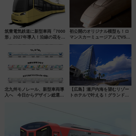
筑豊電気鉄道に新型車両「7000
初公開のオリジナル模型も！ロ
形」2027年導入！沿線の花をイ
マンスカーミュージアムでVSE
メージしたイエローを採用 車
の設計秘話に迫る企画展が7月
内は落ち着いたゆとりある空間
15日スタート
に
北九州モノレール、新型車両導
【広島】瀬戸内海を望むリゾー
入へ 今日からデザイン総選挙
トホテルで叶える！グランドプ
始まる
リンスホテル広島のフォトウエ
ディング＆カジュアルパーティ
ープラン