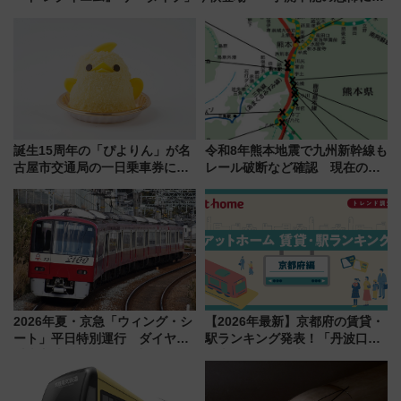
き叫べ―
誕生15周年の「ぴよりん」が名
令和8年熊本地震で九州新幹線も
古屋市交通局の一日乗車券に！
レール破断など確認 現在の運
東山線では貸切電車も登場【限
転見合わせ状況と交通網への影
定1万5000枚】
響
2026年夏・京急「ウィング・シ
【2026年最新】京都府の賃貸・
ート」平日特別運行 ダイヤ・
駅ランキング発表！「丹波口」
乗車方法を解説！2階建てバスや
の大躍進と「西大路」人気の理
三浦海岸を堪能できるお出かけ
由は？
プランもご紹介