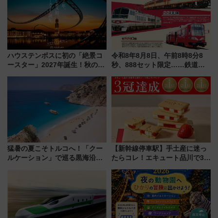
ハウステンボスに初の「絶景コ
令和8年8月8日、午前8時8分8
ースター」2027年誕生！秋の
秒、888セット限定……鉄道各
「すんごいハロウィン」見どこ
社の「8・8・8」な記念きっぷ
ろも一挙紹介
たち
猛暑の夏こそトルコへ！「クー
【新幹線停車駅】手土産に迷っ
ルケーション」で巡る黒海沿岸
たらコレ！エキュート品川で3年
やエーゲ海の避暑リゾート 関
連続売上1位を獲得した定番手土
連検索数が前年比237％増、ナ
産スイーツとは？
ショジオも認める『2026年に訪
れるべき世界の旅先』