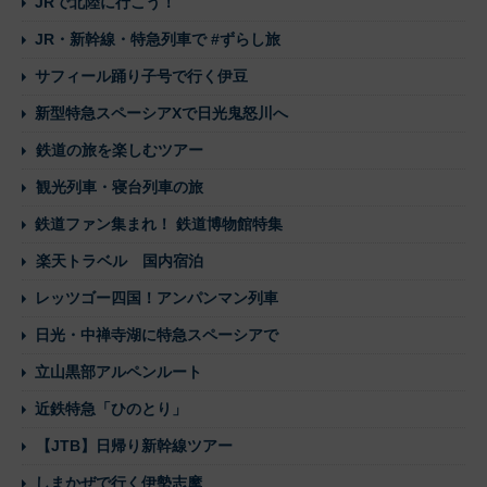
JRで北陸に行こう！
JR・新幹線・特急列車で #ずらし旅
サフィール踊り子号で行く伊豆
新型特急スペーシアXで日光鬼怒川へ
鉄道の旅を楽しむツアー
観光列車・寝台列車の旅
鉄道ファン集まれ！ 鉄道博物館特集
楽天トラベル 国内宿泊
レッツゴー四国！アンパンマン列車
日光・中禅寺湖に特急スペーシアで
立山黒部アルペンルート
近鉄特急「ひのとり」
【JTB】日帰り新幹線ツアー
しまかぜで行く伊勢志摩