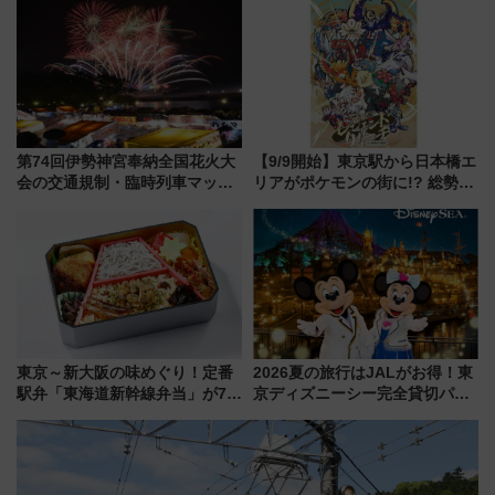
用してストレスフリー旅へ行こ
「第2弾」も
う！
第74回伊勢神宮奉納全国花火大
【9/9開始】東京駅から日本橋エ
会の交通規制・臨時列車マッ
リアがポケモンの街に!? 総勢
プ！JR東海・近鉄で快適にアク
100匹以上が出現「レジェンド
セス
リサーチ」本格謎解き・グッズ
情報まとめ
東京～新大阪の味めぐり！定番
2026夏の旅行はJALがお得！東
駅弁「東海道新幹線弁当」が7月
京ディズニーシー完全貸切パー
21日にリニューアル発売
ティー招待券が当たるキャンペ
ーン始まる 条件は「夏の国内
線に2回搭乗」