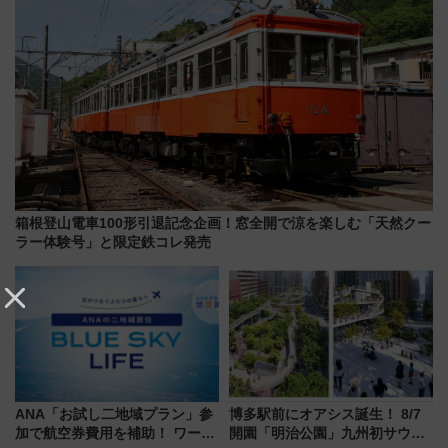
箱根登山電車100形引退記念企画！窓全開で涼を楽しむ「天然クー
ラー体験号」と限定鉄コレ発売
ANA「お試し二地域プラン」参
博多駅前にオアシス誕生！ 8/7
加で航空券費用を補助！ ワーケ
開園「明治公園」九州初サウナ