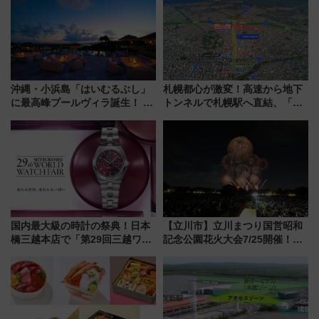
沖縄・小浜島「はいむるぶし」
札幌都心が激変！高速から地下
に最高峰プールヴィラ誕生！ 石
トンネルで札幌駅へ直結、「創
垣島から船で向かう究極のご褒
成川通都心アクセス道路」が7月
美旅「何もしない贅沢」を体験
から本格着工、延長4.8km整備
してみない？
事業の全貌
国内最大級の時計の祭典！日本
【立川市】立川まつり国営昭和
橋三越本店で「第29回三越ワー
記念公園花火大会7/25開催！
ルドウォッチフェア」開幕
5000発の花火が夜を彩る 今年は
【2026年8月5日～25日】
混雑に要注意、その理由は