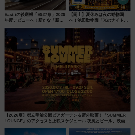
East-iの後継機「E927形」2029
【岡山】夏休みは夜の動物園
年度デビューへ！新たな「新幹
へ！池田動物園「光のナイトズ
線専用検測車」の性能を徹底解
ー2026」で光と動物が彩る特別
説【JR東日本】
な夜
【2026夏】都立明治公園ビアガーデン＆野外映画！「SUMMER
LOUNGE」のアクセスと上映スケジュール 夜風とビール、映画を
満喫！