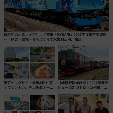
日本初の水素ハイブリッド電車「HYBARI」2027年度末営業運転
へ 鉄道・発電・まちづくりで水素利活用が加速
東京ビッグサイト徒歩3分！ 有
【嵯峨野観光鉄道】2027年春デ
明ワシントンホテル改装オープ
ビューの新型トロッコ列車、い
ン直前「ゆりかもめ運転台付き
よいよ試運転開始へ！現行車両
客室」や海鮮丼が人気の朝食ビ
は2026年で引退
ュッフェを現地レポ