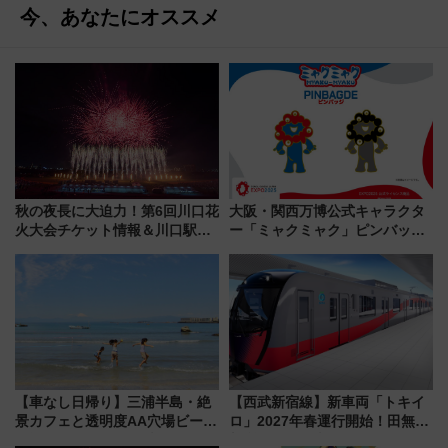
今、あなたにオススメ
秋の夜長に大迫力！第6回川口花
大阪・関西万博公式キャラクタ
火大会チケット情報＆川口駅か
ー「ミャクミャク」ピンバッジ
らのアクセスガイド
新登場！関西の駅構内などで7月
中旬発売
【車なし日帰り】三浦半島・絶
【西武新宿線】新車両「トキイ
景カフェと透明度AA穴場ビーチ
ロ」2027年春運行開始！田無・
を巡る！ おトクな電車きっぷ活
新所沢にも停車 2028年春には