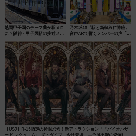
熱闘甲子園のテーマ曲が駅メロ
乃木坂46〝駅と新幹線に降臨〟
に？阪神・甲子園駅の接近メロ
音声ARで響くメンバーの声「真
ディがVaundy「かげろう」×向
夏の全国ツアー2026」
谷実アレンジの特別仕様へ、8月
5日始発から
【USJ】R-15指定の極限恐怖！新アトラクション「『バイオハザ
ード レクイエム』 ザ・ダイブ」今秋登場 ―予測不能の恐怖に泣