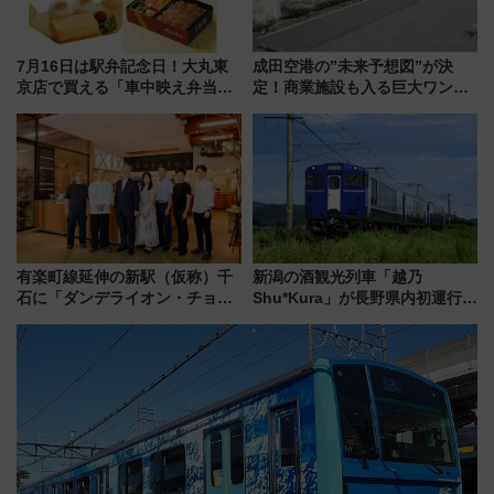
7月16日は駅弁記念日！大丸東
成田空港の”未来予想図”が決
京店で買える「車中映え弁当」
定！商業施設も入る巨大ワンタ
フェア【2026年夏】
ーミナル、京成の高架新駅整備
で新型特急が品川･羽田とを結
ぶ！ JR空港駅は2面3線化！
有楽町線延伸の新駅（仮称）千
新潟の酒観光列車「越乃
石に「ダンデライオン・チョコ
Shu*Kura」が長野県内初運行！
レート」が出店！ 東京メトロが
地酒と食を味わう信州プレDC特
1億円出資で挑む新時代のまちづ
別企画
くりとは？