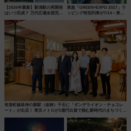
【2026年最新】新潟駅の再開発
東急「GREEN×EXPO 2027」ラ
はいつ完成？ 万代広場全面完成
ッピング特別列車が7/14～東
から「にいがた2キロ」・古町再
横・田園都市・目黒線でデビュ
開発、バスタ新潟構想まで徹底
ー！ 注目の編成やデザインまと
解説！
め
有楽町線延伸の新駅（仮称）千石に「ダンデライオン・チョコレ
ート」が出店！ 東京メトロが1億円出資で挑む新時代のまちづくり
とは？