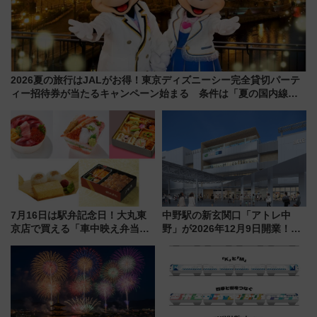
2026夏の旅行はJALがお得！東京ディズニーシー完全貸切パーテ
ィー招待券が当たるキャンペーン始まる 条件は「夏の国内線に2
回搭乗」
7月16日は駅弁記念日！大丸東
中野駅の新玄関口「アトレ中
京店で買える「車中映え弁当」
野」が2026年12月9日開業！新
フェア【2026年夏】
改札直結で屋上BBQも楽しめる
注目スポット