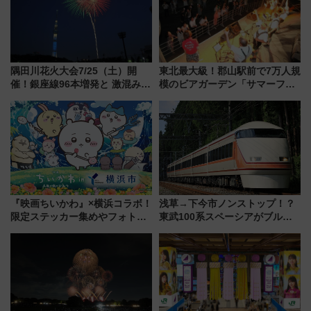
隅田川花火大会7/25（土）開
東北最大級！郡山駅前で7万人規
催！銀座線96本増発と 激混みの
模のビアガーデン「サマーフェ
「浅草駅」を回避する最寄り駅･
スタ IN KORIYAMA 2026」
アクセス攻略法、2万発の花火が
7/24-26開催！ 有料席はJRE
都心の夜に！
MALLで予約可能
『映画ちいかわ』×横浜コラボ！
浅草→下今市ノンストップ！？
限定ステッカー集めやフォトス
東武100系スペーシアがブルー
ポット、特別花火でみなとみら
リボン賞35周年記念で「デビュ
いを満喫しよう（花火鑑賞会応
ー当時の停車駅」を再現 運転
募は7/12まで！）
時刻や特急券の買い方を紹介