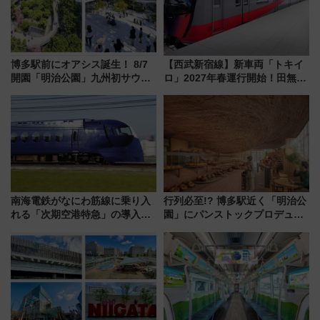
博多駅前にオアシス誕生！ 8/7
【西武新宿線】新車両「トキイ
開園「明治公園」九州初サウナ
ロ」2027年春運行開始！田無・
TOTOPAや日本一のピザなど絶
新所沢にも停車 2028年春には
品グルメ登場で駅前の過ごし方
「第2弾」も
はどう変わる？
南海電鉄がなにわ筋線に乗り入
行列必至!? 博多駅近く「明治公
れる「次期空港特急」の導入を
園」にパンストックプロデュー
決定！ピニンファリーナによる
スの新業態『Land Bageri』8/7
日本初の鉄道デザイン
オープン 秋からはビストロ営業
も！