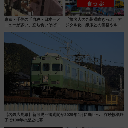
東京・千住の「自称・日本一メ
「旅名人の九州満喫きっぷ」デ
ニューが多い」立ち食いそば屋
ジタル化 紙版との価格やルー
とは？ ＢＳ日テレ『ドランク塚
ルの違いを解説
地のふらっと立ち食いそば』
7/27夜10時～放送
【名鉄広見線】新可児～御嵩間が2029年4月に廃止へ 存続協議終
了で100年の歴史に幕