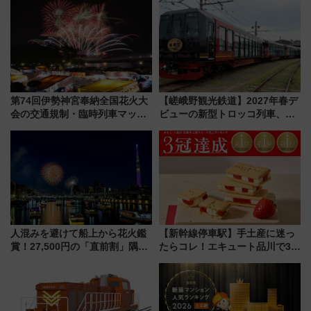
第74回伊勢神宮奉納全国花火大
【嵯峨野観光鉄道】2027年春デ
会の交通規制・臨時列車マッ
ビューの新型トロッコ列車、い
プ！JR東海・近鉄で快適にアク
よいよ試運転開始へ！現行車両
セス
は2026年で引退
人混みを避けて船上から花火鑑
【新幹線停車駅】手土産に迷っ
賞！27,500円の「直前割」隅田
たらコレ！エキュート品川で3年
川花火クルーズはデパ地下グル
連続売上1位を獲得した定番手土
メも持ち込みOK
産スイーツとは？