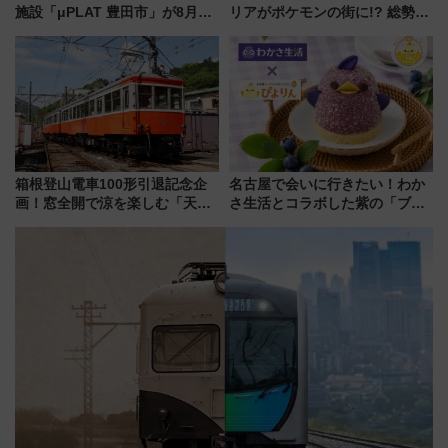
施設「μPLAT 豊田市」が8月26
リアがポケモンの街に!? 総勢
日開業！全8店舗が出店し街の新
100匹以上が出現「レジェンド
たな玄関口へ
リサーチ」本格謎解き・グッズ
情報まとめ
箱根登山電車100形引退記念企
名古屋で会いに行きたい！わか
画！窓全開で涼を楽しむ「天然
さ生活とコラボした紫の「ブル
クーラー体験号」と限定鉄コレ
ーベリーぴよりん」期間限定販
発売
売