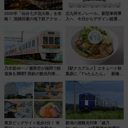
2026年「仙台七夕花火祭」を攻
北九州モノレール、新型車両導
略！ 混雑回避の地下鉄アクセス
入へ 今日からデザイン総選挙
からまだ買える有料席情報、花
始まる
火前に楽しむ仙台観光ルートま
で解説！
乃木坂46一ノ瀬美空が福岡で鉄
【駅ナカグルメ】エキュート秋
道旅を満喫⁈ 西鉄の観光列車
葉原に「T’sたんたん」 新橋に
「THE RAIL KITCHEN
551蓬莱のDNAを継ぐ「東京豚
CHIKUGO」で巡る福岡･太宰
饅」、オムライス専門店「肉と
府･柳川の旅！YouTubeが公開
たまご」新グルメ続々登場！
に
【2026年8月】
東京ビッグサイト徒歩3分！ 有
新潟の酒観光列車「越乃