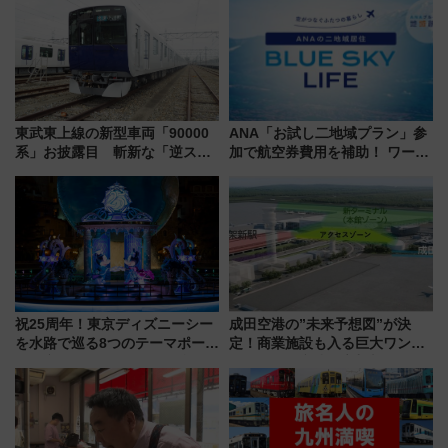
を満喫！
7月17日～開催）
東武東上線の新型車両「90000
ANA「お試し二地域プラン」参
系」お披露目 斬新な「逆スラ
加で航空券費用を補助！ ワーケ
ント式」の先頭形状と明るく開
ーションや週末移住に最適な自
放的な車内空間に注目、デビュ
治体は？ 2026年は対象のエリア
ーは9月
が拡大！
祝25周年！東京ディズニーシー
成田空港の”未来予想図”が決
を水路で巡る8つのテーマポート
定！商業施設も入る巨大ワンタ
と限定デコレーションを解説
ーミナル、京成の高架新駅整備
で新型特急が品川･羽田とを結
ぶ！ JR空港駅は2面3線化！