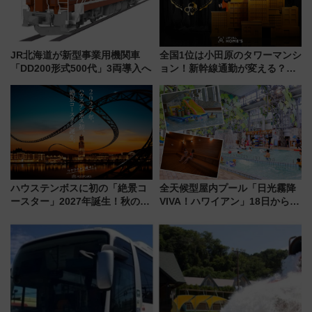
JR北海道が新型事業用機関車
全国1位は小田原のタワーマンシ
「DD200形式500代」3両導入へ
ョン！新幹線通勤が変える？
「住みたい街」の最新トレンド
【新築マンション人気ランキン
グ】
ハウステンボスに初の「絶景コ
全天候型屋内プール「日光霧降
ースター」2027年誕生！秋の
VIVA！ハワイアン」18日から営
「すんごいハロウィン」見どこ
業開始 小さなお子様連れのフ
ろも一挙紹介
ァミリーから大人まで幅広い世
代が一日中楽しる夏のリゾート
を楽しんで