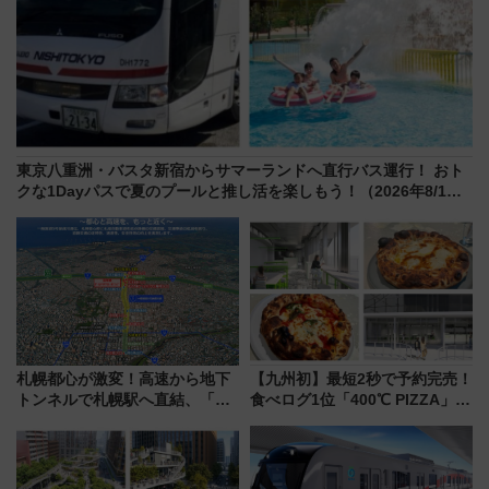
東京八重洲・バスタ新宿からサマーランドへ直行バス運行！ おト
クな1Dayパスで夏のプールと推し活を楽しもう！（2026年8/1～
31）
札幌都心が激変！高速から地下
【九州初】最短2秒で予約完売！
トンネルで札幌駅へ直結、「創
食べログ1位「400℃ PIZZA」が
成川通都心アクセス道路」が7月
博多駅すぐの明治公園に8/7オー
から本格着工、延長4.8km整備
プン。もつ鍋風など限定メニュ
事業の全貌
ーも