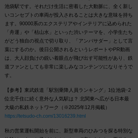
池袋駅です。それだけ生活に密着した大動脈に、全く新し
いコンセプトの車両が投入されることは大きな意味を持ち
ます。90000系のエクステリアやインテリアに込められた
「舟運」や「枯山水」といった渋いテーマを、小学生たち
がどう独自の視点で切り取り、「アンバサダー」として言
葉にするのか。後日公開されるというレポートやPR動画
は、大人顔負けの鋭い着眼点が飛び出す可能性があり、鉄
道ファンとしても非常に楽しみなコンテンツになりそうで
す。
【参考】東武鉄道「駅別乗降人員ランキング」1位池袋･2
位北千住に続く意外な人気駅は？ 北関東へ広がる日本最
大級の私鉄ネットワーク（※2025年12月掲載）
https://tetsudo-ch.com/13016239.html
秋の営業運転開始を前に、新型車両のひみつを探る特別な