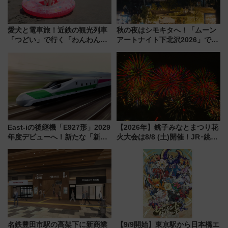
愛犬と電車旅！近鉄の観光列車
秋の夜はシモキタへ！「ムーン
「つどい」で行く「わんわん列
アートナイト下北沢2026」でイ
車」第5弾！海辺のBBQも楽し
マーシブシアターやアート巡り
める日帰りツアー
を満喫しよう
East-iの後継機「E927形」2029
【2026年】銚子みなとまつり花
年度デビューへ！新たな「新幹
火大会は8/8 (土)開催！JR･銚子
線専用検測車」の性能を徹底解
電鉄の臨時列車やアクセス情
説【JR東日本】
報、利根川に咲く8,000発の大迫
力＆屋台を満喫
名鉄豊田市駅の高架下に新商業
【9/9開始】東京駅から日本橋エ