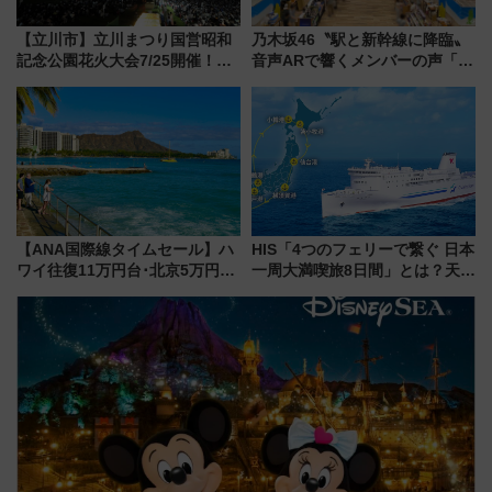
【立川市】立川まつり国営昭和
乃木坂46〝駅と新幹線に降臨〟
記念公園花火大会7/25開催！
音声ARで響くメンバーの声「真
5000発の花火が夜を彩る 今年は
夏の全国ツアー2026」
混雑に要注意、その理由は
【ANA国際線タイムセール】ハ
HIS「4つのフェリーで繋ぐ 日本
ワイ往復11万円台･北京5万円台
一周大満喫旅8日間」とは？天橋
～、憧れのビジネスクラスも！
立・小樽・日光東照宮など全国
来春のGW旅行まで狙える激ア
の絶景＆限定グルメを網羅！煩
ツ路線まとめ（8/10まで）
雑な手続きも不要でお手軽に楽
しめるプランが登場