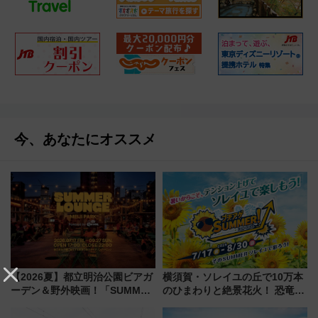
今、あなたにオススメ
【2026夏】都立明治公園ビアガ
横須賀・ソレイユの丘で10万本
ーデン＆野外映画！「SUMMER
のひまわりと絶景花火！ 恐竜や
LOUNGE」のアクセスと上映ス
ドッグプールなど三浦半島の日
ケジュール 夜風とビール、映画
帰りお出かけ最新情報（2026年