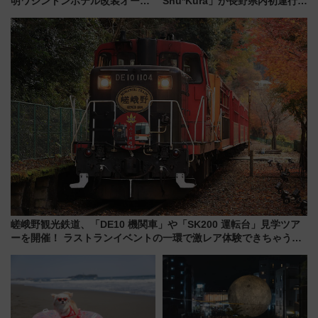
明ワシントンホテル改装オープ
Shu*Kura」が長野県内初運行！
ン直前「ゆりかもめ運転台付き
地酒と食を味わう信州プレDC特
客室」や海鮮丼が人気の朝食ビ
別企画
ュッフェを現地レポ
嵯峨野観光鉄道、「DE10 機関車」や「SK200 運転台」見学ツア
ーを開催！ ラストランイベントの一環で激レア体験できちゃうか
も 参加方法やスケジュールをご紹介