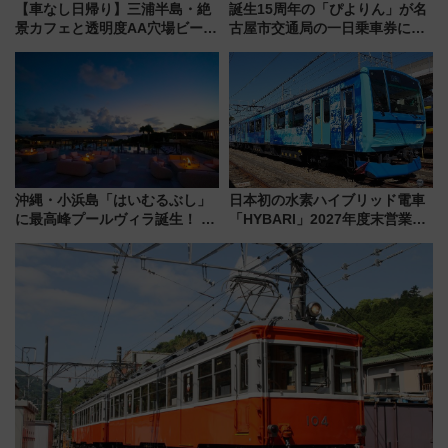
【車なし日帰り】三浦半島・絶
誕生15周年の「ぴよりん」が名
景カフェと透明度AA穴場ビーチ
古屋市交通局の一日乗車券に！
を巡る！ おトクな電車きっぷ活
東山線では貸切電車も登場【限
用してストレスフリー旅へ行こ
定1万5000枚】
う！
沖縄・小浜島「はいむるぶし」
日本初の水素ハイブリッド電車
に最高峰プールヴィラ誕生！ 石
「HYBARI」2027年度末営業運
垣島から船で向かう究極のご褒
転へ 鉄道・発電・まちづくり
美旅「何もしない贅沢」を体験
で水素利活用が加速
してみない？