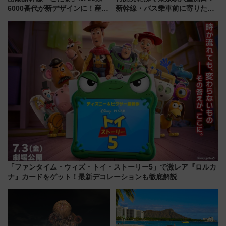
6000番代が新デザインに！産学
新幹線・バス乗車前に寄りたい
連携で描く瀬戸内の波模様 運
「ヤエチカ」2026年夏の「ひん
用は今冬から
やり＆スタミナグルメ」6選【新
店舗も！】
「ファンタイム・ウィズ・トイ・ストーリー5」で激レア『ロルカ
ナ』カードをゲット！最新デコレーションも徹底解説