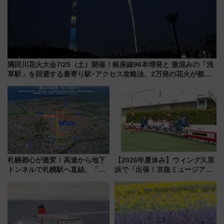
隅田川花火大会7/25（土）開催！銀座線96本増発と 激混みの「浅
草駅」を回避する最寄り駅･アクセス攻略法、2万発の花火が都心
の夜に！
札幌都心が激変！高速から地下
【2026年夏休み】ウィング久里
トンネルで札幌駅へ直結、「創
浜で「出張！京急ミュージア
成川通都心アクセス道路」が7月
ム」開催！入場無料でスタンプ
から本格着工、延長4.8km整備
ラリーや子ども制服撮影も
事業の全貌