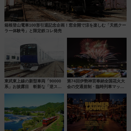
箱根登山電車100形引退記念企画！窓全開で涼を楽しむ「天然クー
ラー体験号」と限定鉄コレ発売
東武東上線の新型車両「90000
第74回伊勢神宮奉納全国花火大
系」お披露目 斬新な「逆スラ
会の交通規制・臨時列車マッ
ント式」の先頭形状と明るく開
プ！JR東海・近鉄で快適にアク
放的な車内空間に注目、デビュ
セス
ーは9月