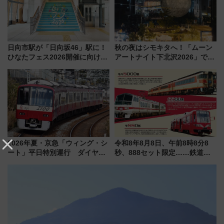
日向市駅が「日向坂46」駅に！
秋の夜はシモキタへ！「ムーン
ひなたフェス2026開催に向けJR
アートナイト下北沢2026」でイ
九州が記念きっぷや臨時列車で
マーシブシアターやアート巡り
全力応援 夜行列車「ドリーム
を満喫しよう
おひさま号」も走る
2026年夏・京急「ウィング・シ
令和8年8月8日、午前8時8分8
ート」平日特別運行 ダイヤ・
秒、888セット限定……鉄道各
乗車方法を解説！2階建てバスや
社の「8・8・8」な記念きっぷ
三浦海岸を堪能できるお出かけ
たち
プランもご紹介