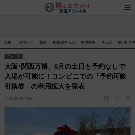
TOP
おでかけ
花火
青春18きっぷ
新型車両
きっぷ
駅･街 再
ニュース
大阪･関西万博、6月の土日も予約なしで
入場が可能に！コンビニでの「予約可能
引換券」の利用拡大を発表
2025.05.29 11:05