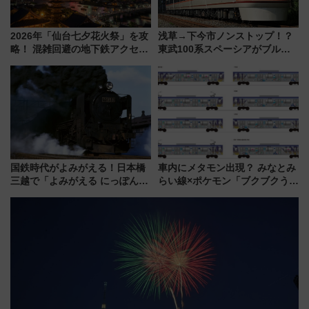
2026年「仙台七夕花火祭」を攻
浅草→下今市ノンストップ！？
略！ 混雑回避の地下鉄アクセス
東武100系スペーシアがブルー
からまだ買える有料席情報、花
リボン賞35周年記念で「デビュ
火前に楽しむ仙台観光ルートま
ー当時の停車駅」を再現 運転
で解説！
時刻や特急券の買い方を紹介
国鉄時代がよみがえる！日本橋
車内にメタモン出現？ みなとみ
三越で「よみがえる にっぽんの
らい線×ポケモン「ブクブクうみ
鉄道展」7/22-8/3開催、広田尚
ぞこの街」ラッピング電車が運
敬の名作写真も、駅弁フェスも
行開始に！ この夏は直通列車で
同時開催！
横浜へ！