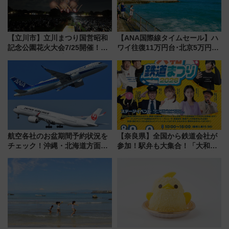
【立川市】立川まつり国営昭和
【ANA国際線タイムセール】ハ
記念公園花火大会7/25開催！
ワイ往復11万円台･北京5万円台
5000発の花火が夜を彩る 今年は
～、憧れのビジネスクラスも！
混雑に要注意、その理由は
来春のGW旅行まで狙える激ア
ツ路線まとめ（8/10まで）
航空各社のお盆期間予約状況を
【奈良県】全国から鉄道会社が
チェック！沖縄・北海道方面は
参加！駅弁も大集合！「大和鉄
予約急増中、いまから狙うべき
道まつり2026」が8月8日・9日
日は？
に開催決定