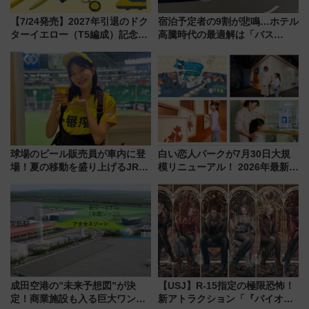
【7/24発売】2027年引退のドク
宿泊予定者の9割が悲鳴…ホテル
ターイエロー（T5編成）記念グ
高騰時代の最適解は「バス
ッズ7種が登場！ 新幹線車内放
泊」!? WILLER最新調査で判明
送の目覚まし時計など通販・販
した、推し活遠征や観光時のリ
売店舗まとめ
アルな懐事情
球場のビール販売員が車内に登
白い恋人パークが7月30日大規
場！夏の移動を盛り上げるJR九
模リニューアル！ 2026年最新の
州「ビール新幹線」7月31日・8
新エリア・工場見学の見どころ
月7日限定 ソフトバンクホーク
と料金・アクセスを徹底解説
スとコラボ
（札幌市）
成田空港の”未来予想図”が決
【USJ】R-15指定の極限恐怖！
定！商業施設も入る巨大ワンタ
新アトラクション「『バイオハ