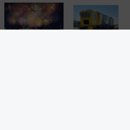
ーミナル、京成の高架新駅整備
ザード レクイエム』 ザ・ダイ
で新型特急が品川･羽田とを結
ブ」今秋登場 ―予測不能の恐
ぶ！ JR空港駅は2面3線化！
怖に泣き叫べ―
北國花火2026完全ガイド、両日
近鉄が新型レール削正車「きず
合わせて3万発超！ 7/25金沢大
な」9月導入 「ミリング式」採
会・8/1川北大会の2つの花火大
用でメンテナンス作業を効率
会の日程・アクセス・観覧席ま
化！安全性や乗り心地の向上に
とめ（石川県）
貢献するだけでなく、全線区で
活躍するための仕組みも