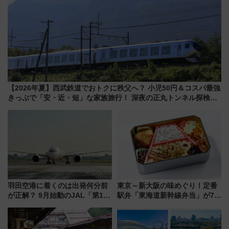
【2026年夏】西武鉄道でおトクに秩父へ？ 小児50円＆コスパ最強
きっぷで「安・近・短」な家族旅行！ 深夜の正丸トンネル探検や
特急ラビューも
羽田空港に着くのは出発何分前
東京～新大阪の味めぐり！定番
が正解？ 9月始動のJAL「第1タ
駅弁「東海道新幹線弁当」が7月
ーミナル北側サテライト」は徒
21日にリニューアル発売
歩1キロ超え！ 知っておきたい
変更点まとめ