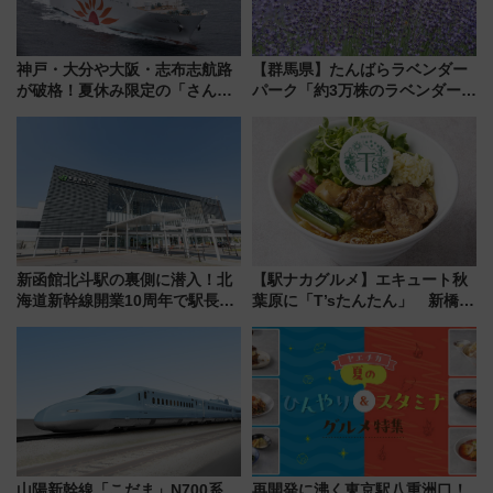
神戸・大分や大阪・志布志航路
【群馬県】たんばらラベンダー
が破格！夏休み限定の「さんふ
パーク「約3万株のラベンダー」
らわあスペシャルセール」スタ
が見頃！新幹線＆無料送迎バス
ート 夕朝食ビュッフェ付きで
で都心から約1時間半で夏の絶景
快適な船旅はいかが？
を！
新函館北斗駅の裏側に潜入！北
【駅ナカグルメ】エキュート秋
海道新幹線開業10周年で駅長
葉原に「T’sたんたん」 新橋に
室・地下通路など公開イベン
551蓬莱のDNAを継ぐ「東京豚
ト 参加方法や体験内容を紹介
饅」、オムライス専門店「肉と
たまご」新グルメ続々登場！
【2026年8月】
山陽新幹線「こだま」N700系
再開発に沸く東京駅八重洲口！