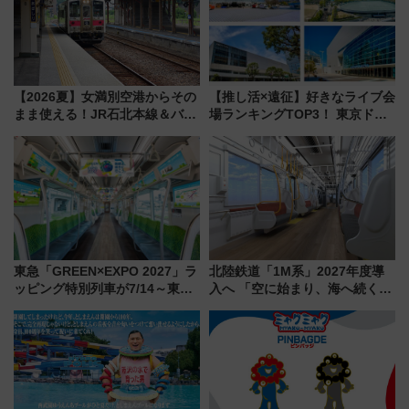
【2026夏】女満別空港からその
【推し活×遠征】好きなライブ会
まま使える！JR石北本線＆バス
場ランキングTOP3！ 東京ドー
乗り放題「北見・網走周遊フリ
ムや大阪城ホールが選ばれる理
ーパス」でおトクに道東観光
由と交通アクセス術、ライブ会
（8/3発売）
場に何を求める？
東急「GREEN×EXPO 2027」ラ
北陸鉄道「1M系」2027年度導
ッピング特別列車が7/14～東
入へ 「空に始まり、海へ続く」
横・田園都市・目黒線でデビュ
白山比咩神社をモチーフにした
ー！ 注目の編成やデザインまと
神秘的なデザイン
め