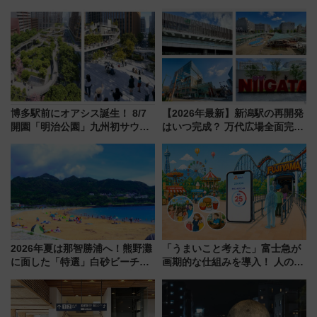
博多駅前にオアシス誕生！ 8/7
【2026年最新】新潟駅の再開発
開園「明治公園」九州初サウナ
はいつ完成？ 万代広場全面完成
TOTOPAや日本一のピザなど絶
から「にいがた2キロ」・古町再
品グルメ登場で駅前の過ごし方
開発、バスタ新潟構想まで徹底
はどう変わる？
解説！
2026年夏は那智勝浦へ！熊野灘
「うまいこと考えた」富士急が
に面した「特選」白砂ビーチは
画期的な仕組みを導入！ 人のか
必見 「第17回那智勝浦町花火大
わりにスマホが並ぶ「分身く
会」は8月11日開催！
ん」始動