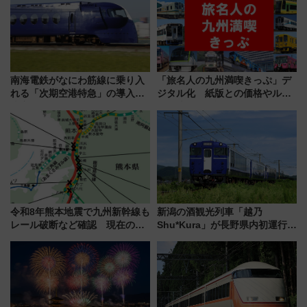
南海電鉄がなにわ筋線に乗り入
「旅名人の九州満喫きっぷ」デ
れる「次期空港特急」の導入を
ジタル化 紙版との価格やルー
決定！ピニンファリーナによる
ルの違いを解説
日本初の鉄道デザイン
令和8年熊本地震で九州新幹線も
新潟の酒観光列車「越乃
レール破断など確認 現在の運
Shu*Kura」が長野県内初運行！
転見合わせ状況と交通網への影
地酒と食を味わう信州プレDC特
響
別企画