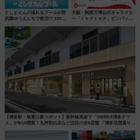
としまえんの流れるプールが西
大阪・関西万博公式キャラクタ
武園ゆうえんちで復活!? 100周
ー「ミャクミャク」ピンバッジ
年記念企画＆「春日のうん○スラ
新登場！関西の駅構内などで7月
イダー」に注目 2026年夏は所
中旬発売
沢へ遊びに行こう
【博多駅・筑紫口新スポット】新幹線高架下「VIERRA博多テラ
ス」が9/18開業！九州初出店など注目の全6店舗 「博多活憩通り」
も一新