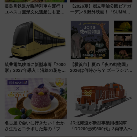
長良川鉄道が臨時列車を運行！
【2026夏】都立明治公園ビアガ
ユネスコ無形文化遺産にも登録
ーデン＆野外映画！「SUMMER
された「郡上おどり」楽しむ人
LOUNGE」のアクセスと上映ス
に 乗車には予約が必要
ケジュール 夜風とビール、映画
を満喫！
筑豊電気鉄道に新型車両「7000
【横浜市】夏の「夜の動物園」
形」2027年導入！沿線の花をイ
2026は何時から？ ズーラシア・
メージしたイエローを採用 車
野毛山・金沢の電車アクセスや
内は落ち着いたゆとりある空間
見どころ、限定イベントを徹底
に
解説！
名古屋で会いに行きたい！わか
JR北海道が新型事業用機関車
さ生活とコラボした紫の「ブル
「DD200形式500代」3両導入へ
ーベリーぴよりん」期間限定販