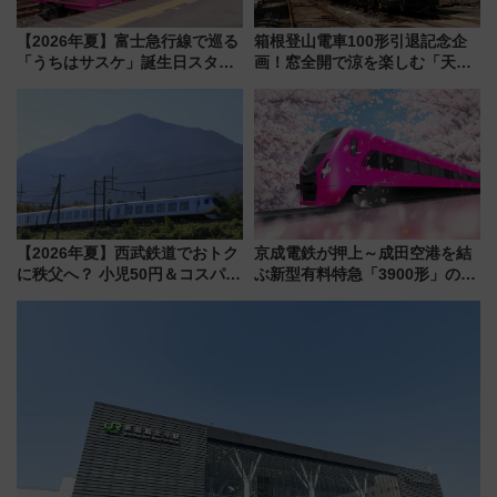
【2026年夏】富士急行線で巡る
箱根登山電車100形引退記念企
「うちはサスケ」誕生日スタン
画！窓全開で涼を楽しむ「天然
プラリー！富士急ハイランド限
クーラー体験号」と限定鉄コレ
定グルメ＆グッズ徹底ガイド
発売
【2026年夏】西武鉄道でおトク
京成電鉄が押上～成田空港を結
に秩父へ？ 小児50円＆コスパ最
ぶ新型有料特急「3900形」のコ
強きっぷで「安・近・短」な家
ンセプト・デザイン公開 愛称
族旅行！ 深夜の正丸トンネル探
募集も実施
検や特急ラビューも