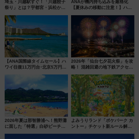
埼玉・川越駅すぐ！「川越餃子
ANAが機内持ち込みを厳格化
祭り」とは？宇都宮・浜松から
【夏休みの移動に注意！】ハン
ご当地和牛まで全国の人気餃子
ドバッグやPCケースも対象の
を食べ比べ【7月25日・26日開
「身の回り品」新サイズ制限
催】
(40×30×20cm)おさらい
【ANA国際線タイムセール】ハ
2026年「仙台七夕花火祭」を攻
ワイ往復11万円台･北京5万円台
略！ 混雑回避の地下鉄アクセス
～、憧れのビジネスクラスも！
からまだ買える有料席情報、花
来春のGW旅行まで狙える激ア
火前に楽しむ仙台観光ルートま
ツ路線まとめ（8/10まで）
で解説！
2026年夏は那智勝浦へ！熊野灘
よみうりランド「ポケパーク カ
に面した「特選」白砂ビーチは
ントー」チケット新ルール解
必見 「第17回那智勝浦町花火大
説！購入制限の緩和と入場時の
会」は8月11日開催！
本人確認が11月スタート