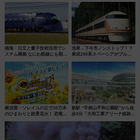
を巡る！ おトクな電車きっぷ活
551蓬莱のDNAを継ぐ「東京豚
用してストレスフリー旅へ行こ
饅」、オムライス専門店「肉と
う！
たまご」新グルメ続々登場！
【2026年8月】
南海・日立と量子技術活用でシ
浅草→下今市ノンストップ！？
ステム構築 なにわ筋線にも期待
東武100系スペーシアがブルー
乗務員・車両計画作業を短縮へ
リボン賞35周年記念で「デビュ
ー当時の停車駅」を再現 運転
時刻や特急券の買い方を紹介
横須賀・ソレイユの丘で10万本
新駅 “手柄山平和公園駅”から徒
のひまわりと絶景花火！ 恐竜や
歩3分「大和工業アリーナ姫路」
ドッグプールなど三浦半島の日
10月開業！Novelbright公演 や
帰りお出かけ最新情報（2026年
大相撲巡業など 豪華イベントと
7月17日～開催）
アクセス