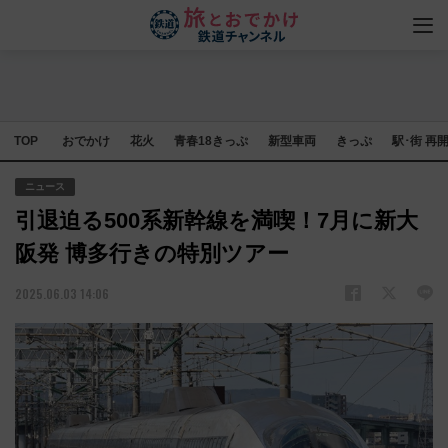
TOP
おでかけ
花火
青春18きっぷ
新型車両
きっぷ
駅･街 再
ニュース
引退迫る500系新幹線を満喫！7月に新大
阪発 博多行きの特別ツアー
2025.06.03 14:06