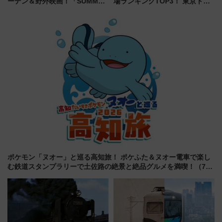
ーデン＆野外映画！「SUMMER
場ランキングTOP3！ 東京ドー
LOUNGE」のアクセスと上映ス
ムや大阪城ホールが選ばれる理
ケジュール 夜風とビール、映画
由と交通アクセス術、ライブ会
を満喫！
場に何を求める？
ポケモン「ヌオー」と巡る高知旅！ ポケふた＆ヌオー電車で楽し
む鉄道スタンプラリーで土佐路の絶景と絶品グルメを満喫！（7月
18日スタート）