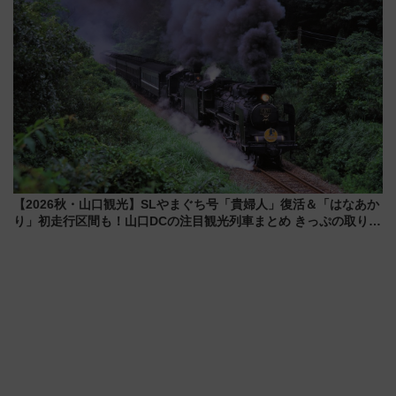
【2026秋・山口観光】SLやまぐち号「貴婦人」復活＆「はなあか
り」初走行区間も！山口DCの注目観光列車まとめ きっぷの取り方
は？