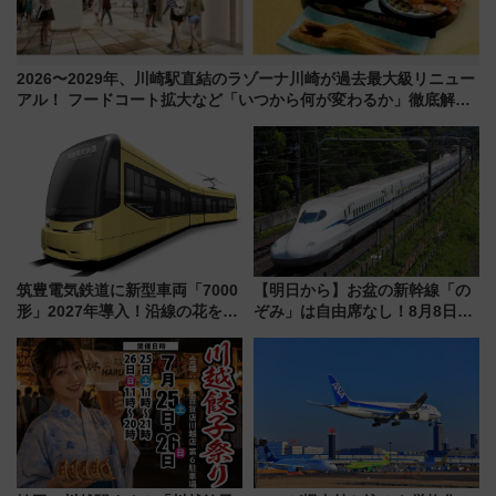
2026〜2029年、川崎駅直結のラゾーナ川崎が過去最大級リニュー
アル！ フードコート拡大など「いつから何が変わるか」徹底解
説！
筑豊電気鉄道に新型車両「7000
【明日から】お盆の新幹線「の
形」2027年導入！沿線の花をイ
ぞみ」は自由席なし！8月8日午
メージしたイエローを採用 車
前はほぼ満席…でも数時間ズラ
内は落ち着いたゆとりある空間
せば空きが見つかることも 混
に
雑避ける「空席」探しのコツ