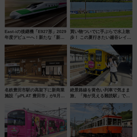
East-iの後継機「E927形」2029
買い物ついでに手ぶらで水上散
年度デビューへ！新たな「新幹
歩！ この夏行きたい越谷レイク
線専用検測車」の性能を徹底解
タウンの新たな水辺の憩いエリ
説【JR東日本】
ア「LAKESIDE PARK」（埼玉
県越谷市）
名鉄豊田市駅の高架下に新商業
絶景路線を黄色い列車で気まま
施設「μPLAT 豊田市」が8月26
旅、「海が見える難読駅」で幸
日開業！全8店舗が出店し街の新
せの黄色いハンカチに願いを
たな玄関口へ
「新・鉄道ひとり旅」279回目
の舞台は「島原鉄道」