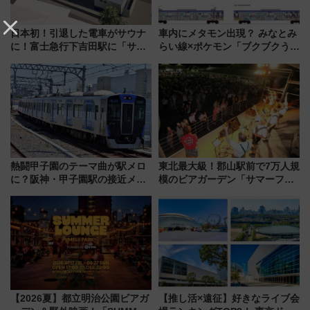
日本初！引退した電車がサウナ
車内にメタモン出現？ みなとみ
に！富士急行下吉田駅に「サ電
らい線×ポケモン「ブクブクうみ
（SADEN）」2026年12月開
ぞこの街」ラッピング電車が運
業 行き交う電車の音や振動を
行開始に！ この夏は直通列車で
感じながら「ととのう」新感覚
横浜へ！
熱闘甲子園のテーマ曲が駅メロ
東北最大級！郡山駅前で7万人規
に？阪神・甲子園駅の接近メロ
模のビアガーデン「サマーフェ
ディがVaundy「かげろう」×向
スタ IN KORIYAMA 2026」
谷実アレンジの特別仕様へ、8月
7/24-26開催！ 有料席はJRE
5日始発から
MALLで予約可能
【2026夏】都立明治公園ビアガ
【推し活×遠征】好きなライブ会