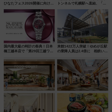
ひなたフェス2026開催に向けJR
トンネルで札幌駅へ直結、「創
九州が記念きっぷや臨時列車で
成川通都心アクセス道路」が7月
全力応援 夜行列車「ドリーム
から本格着工、延長4.8km整備
おひさま号」も走る
事業の全貌
国内最大級の時計の祭典！日本
来館1422万人突破！ゆめが丘駅
橋三越本店で「第29回三越ワー
の乗降人員は2.4倍に 相鉄いず
ルドウォッチフェア」開幕
み野線「ゆめが丘ソラトス」2周
【2026年8月5日～25日】
年祭にそうにゃん＆DB.スター
マンが登場