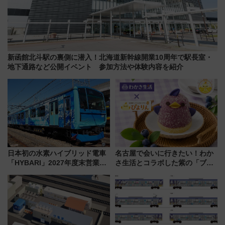
新函館北斗駅の裏側に潜入！北海道新幹線開業10周年で駅長室・
地下通路など公開イベント 参加方法や体験内容を紹介
日本初の水素ハイブリッド電車
名古屋で会いに行きたい！わか
「HYBARI」2027年度末営業運
さ生活とコラボした紫の「ブル
転へ 鉄道・発電・まちづくり
ーベリーぴよりん」期間限定販
で水素利活用が加速
売