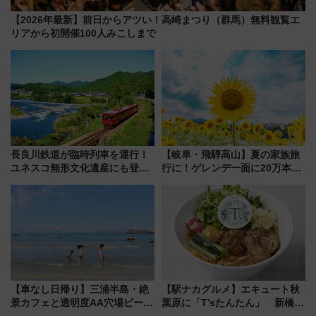
【2026年最新】前日からアツい！高崎まつり（群馬）無料観覧エ
リアから初開催100人みこしまで
長良川鉄道が臨時列車を運行！
【岐阜・飛騨高山】夏の家族旅
ユネスコ無形文化遺産にも登録
行に！ゲレンデ一面に20万本の
された「郡上おどり」楽しむ人
ひまわりが咲き誇る「アルコピ
に 乗車には予約が必要
アひまわり園」開園
【車なし日帰り】三浦半島・絶
【駅ナカグルメ】エキュート秋
景カフェと透明度AA穴場ビーチ
葉原に「T’sたんたん」 新橋に