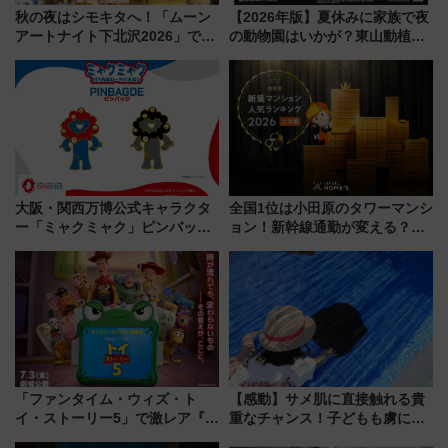
秋の夜はシモキタへ！「ムーン
【2026年版】夏休みに家族で夜
アートナイト下北沢2026」でイ
の動物園はいかが？東山動植物
マーシブシアターやアート巡り
園＆のんほいパーク「ナイト
を満喫しよう
ZOO」開催情報
大阪・関西万博公式キャラクタ
全国1位は小田原のタワーマンシ
ー「ミャクミャク」ピンバッジ
ョン！新幹線通勤が変える？
新登場！関西の駅構内などで7月
「住みたい街」の最新トレンド
中旬発売
【新築マンション人気ランキン
グ】
「ファンタイム・ウィズ・ト
【感動】サメ肌に直接触れる貴
イ・ストーリー5」で激レア『ロ
重なチャンス！子どもも虜にな
ルカナ』カードをゲット！最新
る鴨川シーワールド「エイとサ