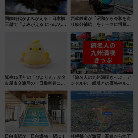
国鉄時代がよみがえる！日本橋
西武鉄道が「昭和から令和を走
三越で「よみがえる にっぽんの
り鉄分補給」をテーマに博覧会
鉄道展」7/22-8/3開催、広田尚
を実施！くすのきホールで8月
敬の名作写真も、駅弁フェスも
14日から 新車両「トキイロ」体
同時開催！
験ブースも アクセスや申込方法
を解説
誕生15周年の「ぴよりん」が名
「旅名人の九州満喫きっぷ」デ
古屋市交通局の一日乗車券に！
ジタル化 紙版との価格やルー
東山線では貸切電車も登場【限
ルの違いを解説
定1万5000枚】
日向市駅が「日向坂46」駅に！
札幌都心が激変！高速から地下