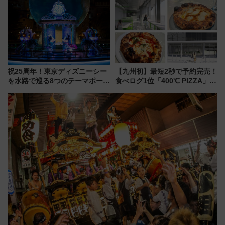
デコレーションも徹底解説
メのタッチングプール」【夏休
み限定企画】
祝25周年！東京ディズニーシー
【九州初】最短2秒で予約完売！
を水路で巡る8つのテーマポート
食べログ1位「400℃ PIZZA」が
と限定デコレーションを解説
博多駅すぐの明治公園に8/7オー
プン。もつ鍋風など限定メニュ
ーも