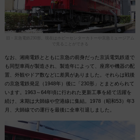
旧・京急電鉄230形。現在はホビーセンターカトーや京急ミュージアム
で見ることができる
なお、湘南電鉄とともに京急の前身だった京浜電気鉄道で
も同型車両が製造され、製造年によって、座席や機器の配
置、外観やドア数などに差異がありました。それらは戦後
の京急電鉄発足（1948年）後に「230形」とまとめられて
います。1963～64年頃に行われた更新工事を経て活躍を
続け、末期は大師線や空港線に集結。1978（昭和53）年3
月、大師線での運行を最後に全車引退しました。