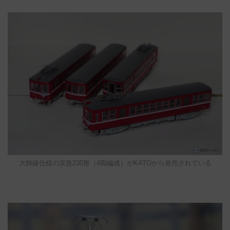
大師線仕様の京急230形（4両編成）がKATOから発売されている