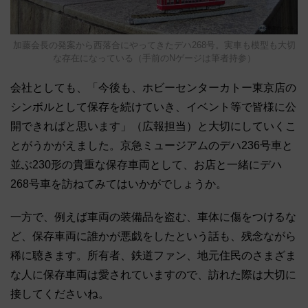
加藤会長の発案から西落合にやってきたデハ268号。実車も模型も大切
な存在になっている（手前のNゲージは筆者持参）
会社としても、「今後も、ホビーセンターカトー東京店の
シンボルとして保存を続けていき、イベント等で皆様に公
開できればと思います」（広報担当）と大切にしていくこ
とがうかがえました。京急ミュージアムのデハ236号車と
並ぶ230形の貴重な保存車両として、お店と一緒にデハ
268号車を訪ねてみてはいかがでしょうか。
一方で、例えば車両の装備品を盗む、車体に傷をつけるな
ど、保存車両に誰かが悪戯をしたという話も、残念ながら
稀に聴きます。所有者、鉄道ファン、地元住民のさまざま
な人に保存車両は愛されていますので、訪れた際は大切に
接してくださいね。