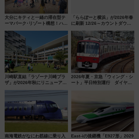
大分にキティと一緒の滞在型テ
「ららぽーと横浜」が2026年春
ーマパーク･リゾート構想！ハー
に刷新 12/26～カウントダウン
モニーランドがホテルや大屋根
セールも 年末年始の営業情報や
建設などで「天空のリゾート」
バーゲン情報まとめ
化！
川崎駅直結「ラゾーナ川崎プラ
2026年夏・京急「ウィング・シ
ザ」が2026年秋にリニューア
ート」平日特別運行 ダイヤ・
ル、次世代型施設へ進化！ 年末
乗車方法を解説！2階建てバスや
年始の営業･バーゲン情報もお届
三浦海岸を堪能できるお出かけ
け！
プランもご紹介
南海電鉄がなにわ筋線に乗り入
East-iの後継機「E927形」2029