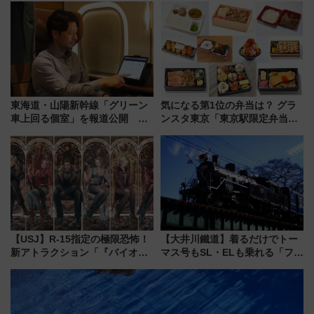
定1万5000枚】
東海道・山陽新幹線「グリーン
気になる第1位の弁当は？ グラ
車上回る個室」を報道公開 プ
ンスタ東京「東京駅限定弁当
ライベート感備えた上質な空間
2026 売上ランキング」
【USJ】R-15指定の極限恐怖！
【大井川鐵道】着るだけでトー
新アトラクション「『バイオハ
マス号もSL・ELも乗れる「フリ
ザード レクイエム』 ザ・ダイ
ーきっぷTシャツ」8月6日より
ブ」今秋登場 ―予測不能の恐
受注販売
怖に泣き叫べ―