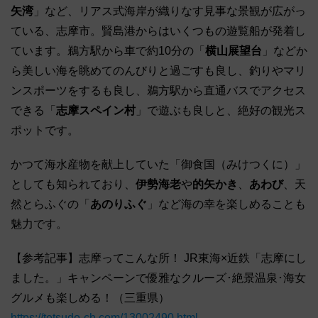
矢湾
」など、リアス式海岸が織りなす見事な景観が広がっ
ている、志摩市。賢島港からはいくつもの遊覧船が発着し
ています。鵜方駅から車で約10分の「
横山展望台
」などか
ら美しい海を眺めてのんびりと過ごすも良し、釣りやマリ
ンスポーツをするも良し、鵜方駅から直通バスでアクセス
できる「
志摩スペイン村
」で遊ぶも良しと、絶好の観光ス
ポットです。
かつて海水産物を献上していた「御食国（みけつくに）」
としても知られており、
伊勢海老
や
的矢かき
、
あわび
、天
然とらふぐの「
あのりふぐ
」など海の幸を楽しめることも
魅力です。
【参考記事】志摩ってこんな所！ JR東海×近鉄「志摩にし
ました。」キャンペーンで優雅なクルーズ･絶景温泉･海女
グルメも楽しめる！（三重県）
https://tetsudo-ch.com/13002490.html