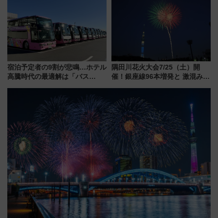
トの一環で激レア体験できちゃ
【2026年8月5日～25日】
うかも 参加方法やスケジュール
をご紹介
宿泊予定者の9割が悲鳴…ホテル
隅田川花火大会7/25（土）開
高騰時代の最適解は「バス
催！銀座線96本増発と 激混みの
泊」!? WILLER最新調査で判明
「浅草駅」を回避する最寄り駅･
した、推し活遠征や観光時のリ
アクセス攻略法、2万発の花火が
アルな懐事情
都心の夜に！