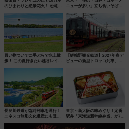
横須賀・ソレイユの丘で10万本
東京・千住の「自称・日本一メ
のひまわりと絶景花火！ 恐竜や
ニューが多い」立ち食いそば屋
ドッグプールなど三浦半島の日
とは？ ＢＳ日テレ『ドランク塚
帰りお出かけ最新情報（2026年
地のふらっと立ち食いそば』
7月17日～開催）
7/27夜10時～放送
買い物ついでに手ぶらで水上散
【嵯峨野観光鉄道】2027年春デ
歩！ この夏行きたい越谷レイク
ビューの新型トロッコ列車、い
タウンの新たな水辺の憩いエリ
よいよ試運転開始へ！現行車両
ア「LAKESIDE PARK」（埼玉
は2026年で引退
県越谷市）
長良川鉄道が臨時列車を運行！
東京～新大阪の味めぐり！定番
ユネスコ無形文化遺産にも登録
駅弁「東海道新幹線弁当」が7月
された「郡上おどり」楽しむ人
21日にリニューアル発売
に 乗車には予約が必要