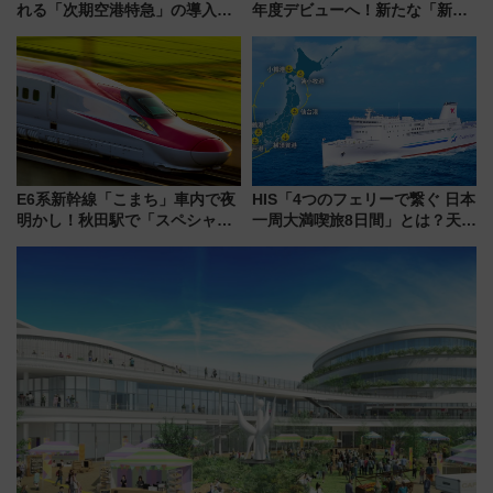
れる「次期空港特急」の導入を
年度デビューへ！新たな「新幹
決定！ピニンファリーナによる
線専用検測車」の性能を徹底解
日本初の鉄道デザイン
説【JR東日本】
E6系新幹線「こまち」車内で夜
HIS「4つのフェリーで繋ぐ 日本
明かし！秋田駅で「スペシャル
一周大満喫旅8日間」とは？天橋
ナイト」8月開催、料金や予約方
立・小樽・日光東照宮など全国
法は？
の絶景＆限定グルメを網羅！煩
雑な手続きも不要でお手軽に楽
しめるプランが登場