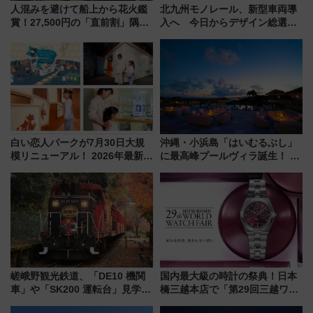
人混みを避けて船上から花火鑑
北九州モノレール、新型車両導
賞！27,500円の「直前割」隅田
入へ 今日からデザイン総選挙
川花火クルーズはデパ地下グル
始まる
メも持ち込みOK
白い恋人パークが7月30日大規
沖縄・小浜島「はいむるぶし」
模リニューアル！ 2026年最新の
に最高峰プールヴィラ誕生！ 石
新エリア・工場見学の見どころ
垣島から船で向かう究極のご褒
と料金・アクセスを徹底解説
美旅「何もしない贅沢」を体験
（札幌市）
してみない？
嵯峨野観光鉄道、「DE10 機関
国内最大級の時計の祭典！日本
車」や「SK200 運転台」見学ツ
橋三越本店で「第29回三越ワー
アーを開催！ ラストランイベン
ルドウォッチフェア」開幕