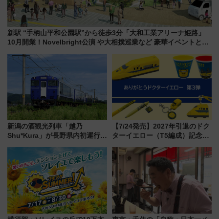
新駅 “手柄山平和公園駅”から徒歩3分「大和工業アリーナ姫路」
10月開業！Novelbright公演 や大相撲巡業など 豪華イベントとア
クセス
新潟の酒観光列車「越乃
【7/24発売】2027年引退のドク
Shu*Kura」が長野県内初運行！
ターイエロー（T5編成）記念グ
地酒と食を味わう信州プレDC特
ッズ7種が登場！ 新幹線車内放
別企画
送の目覚まし時計など通販・販
売店舗まとめ