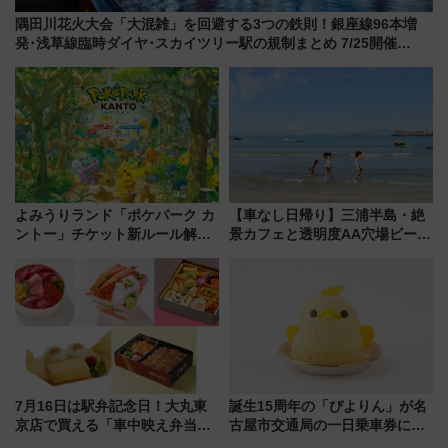
隅田川花火大会「大混雑」を回避する3つの鉄則！銀座線96本増
発･浅草線臨時ダイヤ･スカイツリー駅の規制まとめ 7/25開催
（2026年）
よみうりランド「ポケパーク カ
【車なし日帰り】三浦半島・絶
ントー」チケット新ルール解
景カフェと透明度AA穴場ビーチ
説！購入制限の緩和と入場時の
を巡る！ おトクな電車きっぷ活
本人確認が11月スタート
用してストレスフリー旅へ行こ
う！
7月16日は駅弁記念日！大丸東
誕生15周年の「ぴよりん」が名
京店で買える「車中映え弁当」
古屋市交通局の一日乗車券に！
フェア【2026年夏】
東山線では貸切電車も登場【限