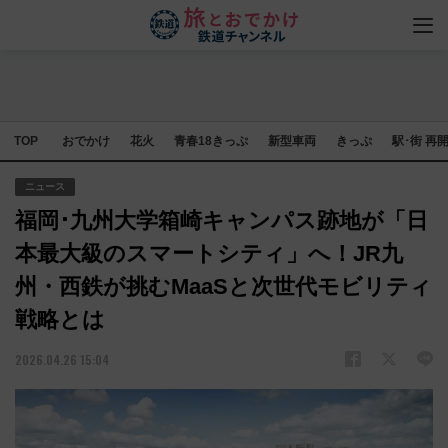
TOP
おでかけ
花火
青春18きっぷ
新型車両
きっぷ
駅･街 再
ニュース
福岡･九州大学箱崎キャンパス跡地が「日
本最大級のスマートシティ」へ！JR九
州・西鉄が挑むMaaSと次世代モビリティ
戦略とは
2026.04.26 15:04