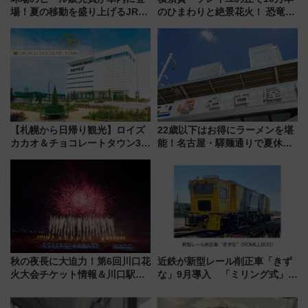
場！夏の移動を盛り上げるJR九
のひまわりと絶景花火！ 恐竜や
州「ビール新幹線」7月31日・8
ドッグプールなど三浦半島の日
月7日限定 ソフトバンクホーク
帰りお出かけ最新情報（2026年
スとコラボ
7月17日～開催）
【札幌から日帰り観光】ロイズ
22歳以下はお得にラーメンを堪
カカオ＆チョコレートタウン3周
能！名古屋・驛麺通りで夏休み
年！ 9月は入場料半額やチョコ
限定「U22応援割り」が7月21日
詰め放題を開催、ロイズタウン
よりスタート
駅からのアクセスも
秋の夜長に大迫力！第6回川口花
近鉄が新型レール削正車「きず
火大会チケット情報＆川口駅か
な」9月導入 「ミリング式」採
らのアクセスガイド
用でメンテナンス作業を効率
化！安全性や乗り心地の向上に