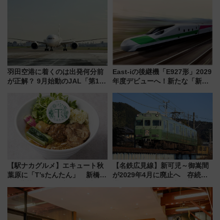
アひまわり園」開園
羽田空港に着くのは出発何分前
East-iの後継機「E927形」2029
が正解？ 9月始動のJAL「第1タ
年度デビューへ！新たな「新幹
ーミナル北側サテライト」は徒
線専用検測車」の性能を徹底解
歩1キロ超え！ 知っておきたい
説【JR東日本】
変更点まとめ
【駅ナカグルメ】エキュート秋
【名鉄広見線】新可児～御嵩間
葉原に「T’sたんたん」 新橋に
が2029年4月に廃止へ 存続協
551蓬莱のDNAを継ぐ「東京豚
議終了で100年の歴史に幕
饅」、オムライス専門店「肉と
たまご」新グルメ続々登場！
【2026年8月】