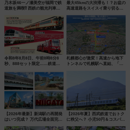
乃木坂46一ノ瀬美空が福岡で鉄
最大45kmの大渋滞も！？お盆の
道旅を満喫⁈ 西鉄の観光列車
高速道路をスイスイ乗り切る快
「THE RAIL KITCHEN
適ドライブ術
CHIKUGO」で巡る福岡･太宰
府･柳川の旅！YouTubeが公開
に
令和8年8月8日、午前8時8分8
札幌都心が激変！高速から地下
秒、888セット限定……鉄道各
トンネルで札幌駅へ直結、「創
社の「8・8・8」な記念きっぷ
成川通都心アクセス道路」が7月
たち
から本格着工、延長4.8km整備
事業の全貌
【2026年最新】新潟駅の再開発
【2026年夏】西武鉄道でおトク
はいつ完成？ 万代広場全面完成
に秩父へ？ 小児50円＆コスパ最
から「にいがた2キロ」・古町再
強きっぷで「安・近・短」な家