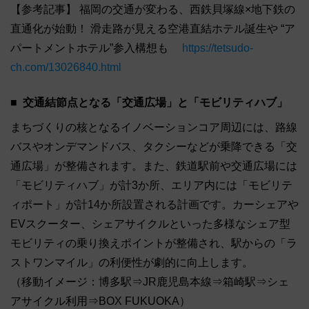
【参考記事】 福岡の交通が変わる、西鉄貝塚線×地下鉄の
直通化が始動！ 滑走路が見える空港直結ホテル誕生や “ア
パートメントホテル”参入構想も
https://tetsudo-
ch.com/13026840.html
交通結節点となる「交通広場」と「モビリティハブ」
まちづくりの核となるイノベーションコア周辺には、路線
バスやオンデマンドバス、タクシーなどが乗降できる「交
通広場」が整備されます。また、鉄道駅前や交通広場には
「モビリティハブ」が計3か所、エリア内には「モビリテ
ィポート」が計14か所設置される計画です。カーシェアや
EVスクーター、シェアサイクルといった多様なシェア型
モビリティの乗り換えポイントが整備され、駅からの「ラ
ストワンマイル」の利便性が劇的に向上します。
（移動イメージ：博多駅⇒JR鹿児島本線⇒箱崎駅⇒シェ
アサイクル利用⇒BOX FUKUOKA）