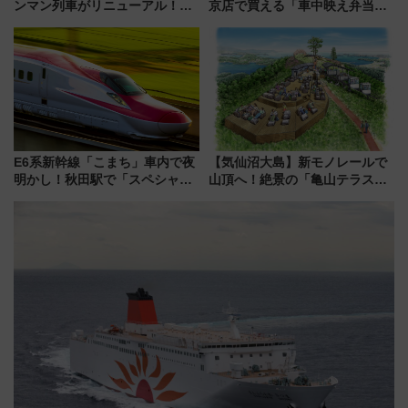
ンマン列車がリニューアル！内
京店で買える「車中映え弁当」
外装デザイン公開 デビューは
フェア【2026年夏】
今年12月
E6系新幹線「こまち」車内で夜
【気仙沼大島】新モノレールで
明かし！秋田駅で「スペシャル
山頂へ！絶景の「亀山テラス
ナイト」8月開催、料金や予約方
360°」が7月19日オープン、休
法は？
暇村のお得な日帰りプランも登
場