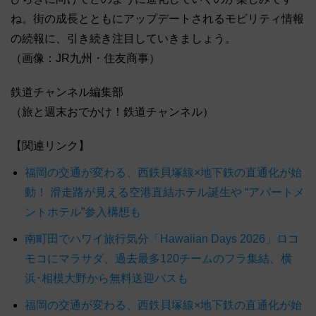
ね。街の成長とともにアップデートされるモビリティ情報
の続報に、引き続き注目していきましょう。
（画像：JR九州・住友商事）
鉄道チャンネル編集部
（旅と週末おでかけ！鉄道チャンネル）
【関連リンク】
福岡の交通が変わる、西鉄貝塚線×地下鉄の直通化が始
動！ 滑走路が見える空港直結ホテル誕生や “アパートメ
ントホテル”参入構想も
南町田でハワイ旅行気分「Hawaiian Days 2026」ロコ
モコにマラサダ、過去最多120チームのフラ集結、横
浜･相模大野から無料送迎バスも
福岡の交通が変わる、西鉄貝塚線×地下鉄の直通化が始