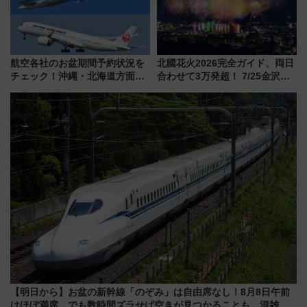
航空各社のお盆期間予約状況を
北國花火2026完全ガイド、両日
チェック！沖縄・北海道方面は
合わせて3万発超！ 7/25金沢大
予約急増中、いまから狙うべき
会・8/1川北大会の2つの花火大
日は？
会の日程・アクセス・観覧席ま
とめ（石川県）
【明日から】お盆の新幹線「のぞみ」は自由席なし！8月8日午前
はほぼ満席…でも数時間ズラせば空きが見つかることも 混雑避