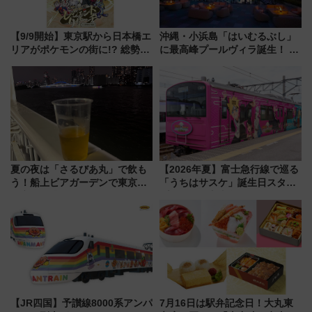
【9/9開始】東京駅から日本橋エ
沖縄・小浜島「はいむるぶし」
リアがポケモンの街に!? 総勢
に最高峰プールヴィラ誕生！ 石
100匹以上が出現「レジェンド
垣島から船で向かう究極のご褒
リサーチ」本格謎解き・グッズ
美旅「何もしない贅沢」を体験
情報まとめ
してみない？
夏の夜は「さるびあ丸」で飲も
【2026年夏】富士急行線で巡る
う！船上ビアガーデンで東京湾
「うちはサスケ」誕生日スタン
の夜景を眺めながら軽く一
プラリー！富士急ハイランド限
杯……工場直送生ビールや島グ
定グルメ＆グッズ徹底ガイド
ルメが美味い
【JR四国】予讃線8000系アンパ
7月16日は駅弁記念日！大丸東