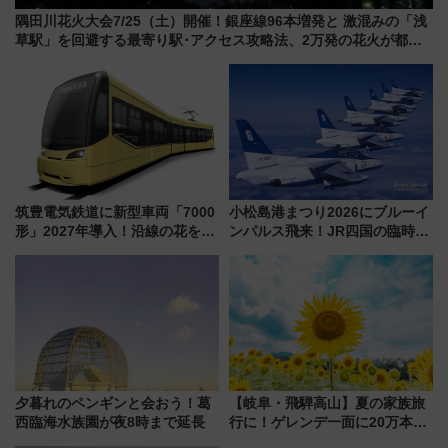
隅田川花火大会7/25（土）開催！銀座線96本増発と 激混みの「浅
草駅」を回避する最寄り駅･アクセス攻略法、2万発の花火が都心
の夜に！
筑豊電気鉄道に新型車両「7000
小松島港まつり2026にブルーイ
形」2027年導入！沿線の花をイ
ンパルス飛来！JR四国の臨時ダ
メージしたイエローを採用 車
イヤや駐車場予約を徹底解説
内は落ち着いたゆとりある空間
に
夕暮れのペンギンと会おう！葛
【岐阜・飛騨高山】夏の家族旅
西臨海水族園が夜8時まで延長
行に！ゲレンデ一面に20万本の
ひまわりが咲き誇る「アルコピ