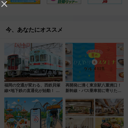
今、あなたにオススメ
福岡の交通が変わる、西鉄貝塚
再開発に沸く東京駅八重洲口！
線×地下鉄の直通化が始動！ 滑
新幹線・バス乗車前に寄りたい
走路が見える空港直結ホテル誕
「ヤエチカ」2026年夏の「ひん
生や “アパートメントホテル”参
やり＆スタミナグルメ」6選【新
入構想も
店舗も！】