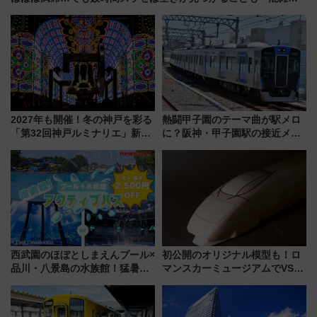
ける「空席」探しのコツ
2027年も開催！冬の神戸を彩る
熱闘甲子園のテーマ曲が駅メロ
「第32回神戸ルミナリエ」新た
に？阪神・甲子園駅の接近メロ
な「希望の鐘」とともに震災の
ディがVaundy「かげろう」×向
記憶を次世代へ
谷実アレンジの特別仕様へ、8月
5日始発から
西武園のほぼとしまえんプール×
初公開のオリジナル模型も！ロ
品川・八景島の水族館！猛暑を
マンスカーミュージアムでVSE
乗り切る「アクティブパス」で
の設計秘話に迫る企画展が7月
夏休みをお得に楽しむ！
15日スタート