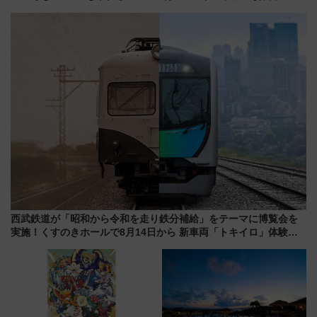
ーきっぷTシャツ」8月6日より
ン直前「ゆりかもめ運転台付き
受注販売
客室」や海鮮丼が人気の朝食ビ
ュッフェを現地レポ
西武鉄道が「昭和から令和を走り鉄分補給」をテーマに博覧会を
実施！くすのきホールで8月14日から 新車両「トキイロ」体験ブ
ースも アクセスや申込方法を解説