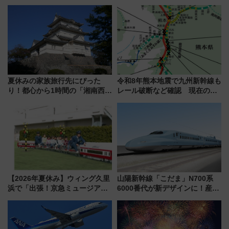
野毛山・金沢の電車アクセスや
日開業！全8店舗が出店し街の新
見どころ、限定イベントを徹底
たな玄関口へ
解説！
夏休みの家族旅行先にぴった
令和8年熊本地震で九州新幹線も
り！都心から1時間の「湘南西エ
レール破断など確認 現在の運
リア」満喫ガイド 鎌倉・江の
転見合わせ状況と交通網への影
島とは異なる魅力を持つ今夏の
響
注目スポット
【2026年夏休み】ウィング久里
山陽新幹線「こだま」N700系
浜で「出張！京急ミュージア
6000番代が新デザインに！産学
ム」開催！入場無料でスタンプ
連携で描く瀬戸内の波模様 運
ラリーや子ども制服撮影も
用は今冬から