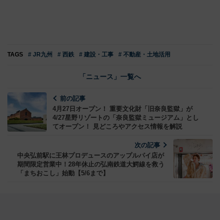
TAGS
# JR九州
# 西鉄
# 建設・工事
# 不動産・土地活用
「ニュース」一覧へ
前の記事
4月27日オープン！ 重要文化財「旧奈良監獄」が
4/27星野リゾートの「奈良監獄ミュージアム」とし
てオープン！ 見どころやアクセス情報を解説
次の記事
中央弘前駅に王林プロデュースのアップルパイ店が
期間限定営業中！28年休止の弘南鉄道大鰐線を救う
「まちおこし」始動【5/6まで】