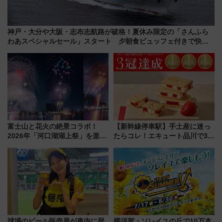
神戸・大分や大阪・志布志航路が破格！夏休み限定の「さんふら
わあスペシャルセール」スタート 夕朝食ビュッフェ付きで快適
な船旅はいかが？
富士山と花火の絶景コラボ！
【新幹線停車駅】手土産に迷っ
2026年「河口湖湖上祭」を楽し
たらコレ！エキュート品川で3年
む完全ガイド＆鉄道アクセスの
連続売上1位を獲得した定番手土
ススメ
産スイーツとは？
球場のビール販売員が車内に登
横須賀・ソレイユの丘で10万本