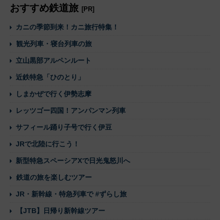
おすすめ鉄道旅
[PR]
カニの季節到来！カニ旅行特集！
観光列車・寝台列車の旅
立山黒部アルペンルート
近鉄特急「ひのとり」
しまかぜで行く伊勢志摩
レッツゴー四国！アンパンマン列車
サフィール踊り子号で行く伊豆
JRで北陸に行こう！
新型特急スペーシアXで日光鬼怒川へ
鉄道の旅を楽しむツアー
JR・新幹線・特急列車で #ずらし旅
【JTB】日帰り新幹線ツアー