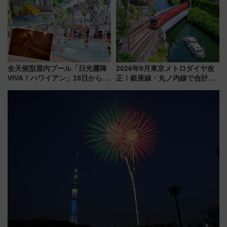
開発、バスタ新潟構想まで徹底
族旅行！ 深夜の正丸トンネル探
解説！
検や特急ラビューも
全天候型屋内プール「日光霧降
2026年9月東京メトロダイヤ改
VIVA！ハワイアン」18日から営
正！銀座線・丸ノ内線で合計
業開始 小さなお子様連れのフ
212本の大増発、混雑緩和に期
ァミリーから大人まで幅広い世
待
代が一日中楽しる夏のリゾート
を楽しんで