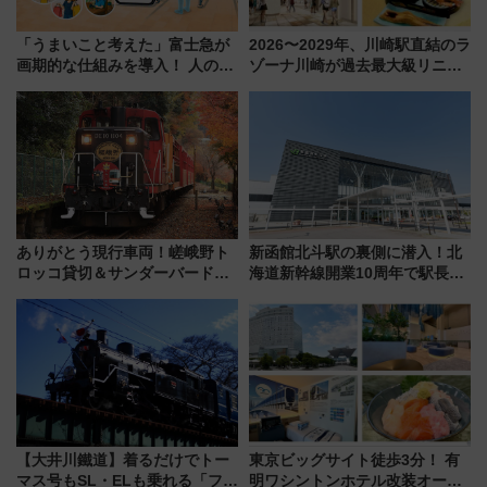
「うまいこと考えた」富士急が
2026〜2029年、川崎駅直結のラ
画期的な仕組みを導入！ 人のか
ゾーナ川崎が過去最大級リニュ
わりにスマホが並ぶ「分身く
ーアル！ フードコート拡大など
ん」始動
「いつから何が変わるか」徹底
解説！
ありがとう現行車両！嵯峨野ト
新函館北斗駅の裏側に潜入！北
ロッコ貸切＆サンダーバードレ
海道新幹線開業10周年で駅長
ストランで語り合う秋の京都
室・地下通路など公開イベン
斉藤雪乃＆福原トシヒロと行
ト 参加方法や体験内容を紹介
く！9月13日「京都の鉄道満喫
ツアー」開催
【大井川鐵道】着るだけでトー
東京ビッグサイト徒歩3分！ 有
マス号もSL・ELも乗れる「フリ
明ワシントンホテル改装オープ