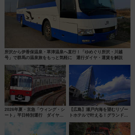
所沢から伊香保温泉・草津温泉へ直行！「ゆめぐり所沢・川越
号」で群馬の温泉旅をもっと気軽に 運行ダイヤ・運賃を解説
2026年夏・京急「ウィング・シ
【広島】瀬戸内海を望むリゾー
ート」平日特別運行 ダイヤ・
トホテルで叶える！グランドプ
乗車方法を解説！2階建てバスや
リンスホテル広島のフォトウエ
三浦海岸を堪能できるお出かけ
ディング＆カジュアルパーティ
プランもご紹介
ープラン