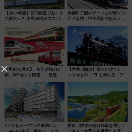
【2026年夏】西武鉄道でおトク
熱闘甲子園のテーマ曲が駅メロ
に秩父へ？ 小児50円＆コスパ最
に？阪神・甲子園駅の接近メロ
強きっぷで「安・近・短」な家
ディがVaundy「かげろう」×向
族旅行！ 深夜の正丸トンネル探
谷実アレンジの特別仕様へ、8月
検や特急ラビューも
5日始発から
令和8年8月8日、午前8時8分8
【大井川鐵道】着るだけでトー
秒、888セット限定……鉄道各
マス号もSL・ELも乗れる「フリ
社の「8・8・8」な記念きっぷ
ーきっぷTシャツ」8月6日より
たち
受注販売
9月10日オープンの直結ビル
長良川鉄道が臨時列車を運行！
「ekubo京成」誕生で、スカイ
ユネスコ無形文化遺産にも登録