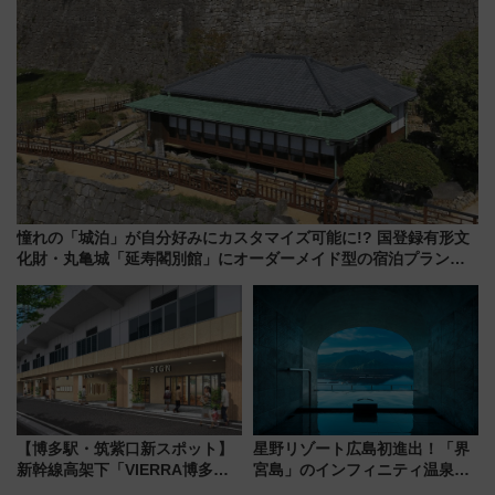
憧れの「城泊」が自分好みにカスタマイズ可能に!? 国登録有形文
化財・丸亀城「延寿閣別館」にオーダーメイド型の宿泊プランが
誕生！
【博多駅・筑紫口新スポット】
星野リゾート広島初進出！「界
新幹線高架下「VIERRA博多テ
宮島」のインフィニティ温泉と
ラス」が9/18開業！九州初出店
古式サウナ「石風呂」を大解剖