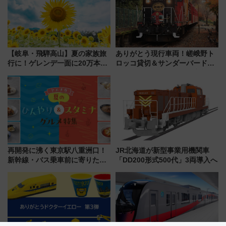
【岐阜・飛騨高山】夏の家族旅
ありがとう現行車両！嵯峨野ト
行に！ゲレンデ一面に20万本の
ロッコ貸切＆サンダーバードレ
ひまわりが咲き誇る「アルコピ
ストランで語り合う秋の京都
アひまわり園」開園
斉藤雪乃＆福原トシヒロと行
く！9月13日「京都の鉄道満喫
ツアー」開催
再開発に沸く東京駅八重洲口！
JR北海道が新型事業用機関車
新幹線・バス乗車前に寄りたい
「DD200形式500代」3両導入へ
「ヤエチカ」2026年夏の「ひん
やり＆スタミナグルメ」6選【新
店舗も！】