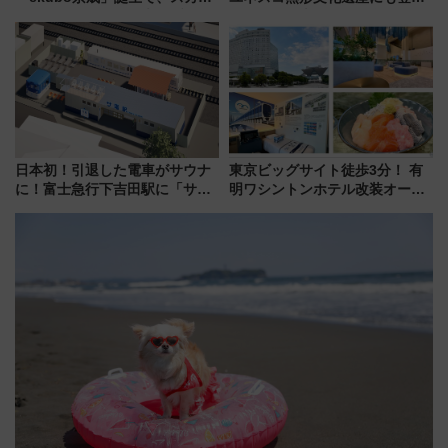
ライナーも停まる巨大ハブ駅・
された「郡上おどり」楽しむ人
新鎌ヶ谷はどう変わる？ 全テナ
に 乗車には予約が必要
ント情報も公開！
日本初！引退した電車がサウナ
東京ビッグサイト徒歩3分！ 有
に！富士急行下吉田駅に「サ電
明ワシントンホテル改装オープ
（SADEN）」2026年12月開
ン直前「ゆりかもめ運転台付き
業 行き交う電車の音や振動を
客室」や海鮮丼が人気の朝食ビ
感じながら「ととのう」新感覚
ュッフェを現地レポ