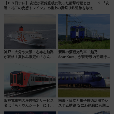
【ＢＳ日テレ】 友近が収録直後に取った衝撃行動とは……？ 『友
近・礼二の妄想トレイン』で極上の夏祭り鉄道旅を放送
神戸・大分や大阪・志布志航路
新潟の酒観光列車「越乃
が破格！夏休み限定の「さんふ
Shu*Kura」が長野県内初運行！
らわあスペシャルセール」スタ
地酒と食を味わう信州プレDC特
ート 夕朝食ビュッフェ付きで
別企画
快適な船旅はいかが？
阪神電車初の座席指定サービス
南海・日立と量子技術活用でシ
名は「らくやんシート」に！新
ステム構築 なにわ筋線にも期待
型3000系で大阪梅田～山陽姫路
乗務員・車両計画作業を短縮へ