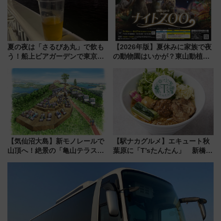
夏の夜は「さるびあ丸」で飲も
【2026年版】夏休みに家族で夜
う！船上ビアガーデンで東京湾
の動物園はいかが？東山動植物
の夜景を眺めながら軽く一
園＆のんほいパーク「ナイト
杯……工場直送生ビールや島グ
ZOO」開催情報
ルメが美味い
【気仙沼大島】新モノレールで
【駅ナカグルメ】エキュート秋
山頂へ！絶景の「亀山テラス
葉原に「T’sたんたん」 新橋に
360°」が7月19日オープン、休
551蓬莱のDNAを継ぐ「東京豚
暇村のお得な日帰りプランも登
饅」、オムライス専門店「肉と
場
たまご」新グルメ続々登場！
【2026年8月】