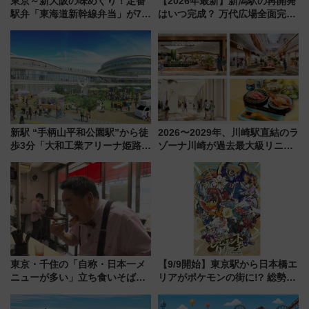
東京～新大阪の味めぐり！定番
【2026年最新】新潟駅の再開発
駅弁「東海道新幹線弁当」が7月
はいつ完成？ 万代広場全面完成
21日にリニューアル発売
から「にいがた2キロ」・古町再
開発、バスタ新潟構想まで徹底
解説！
新駅 “手柄山平和公園駅”から徒
2026〜2029年、川崎駅直結のラ
歩3分「大和工業アリーナ姫路」
ゾーナ川崎が過去最大級リニュ
10月開業！Novelbright公演 や
ーアル！ フードコート拡大など
大相撲巡業など 豪華イベントと
「いつから何が変わるか」徹底
アクセス
解説！
東京・千住の「自称・日本一メ
【9/9開始】東京駅から日本橋エ
ニューが多い」立ち食いそば屋
リアがポケモンの街に!? 総勢
とは？ ＢＳ日テレ『ドランク塚
100匹以上が出現「レジェンド
地のふらっと立ち食いそば』
リサーチ」本格謎解き・グッズ