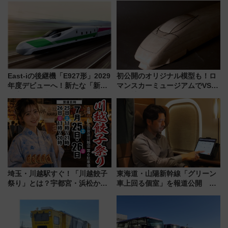
など注目の全6店舗 「博多活憩
宿泊料金・アクセスは？（2026
通り」も一新
年7月23日開業）
East-iの後継機「E927形」2029
初公開のオリジナル模型も！ロ
年度デビューへ！新たな「新幹
マンスカーミュージアムでVSE
線専用検測車」の性能を徹底解
の設計秘話に迫る企画展が7月
説【JR東日本】
15日スタート
埼玉・川越駅すぐ！「川越餃子
東海道・山陽新幹線「グリーン
祭り」とは？宇都宮・浜松から
車上回る個室」を報道公開 プ
ご当地和牛まで全国の人気餃子
ライベート感備えた上質な空間
を食べ比べ【7月25日・26日開
催】