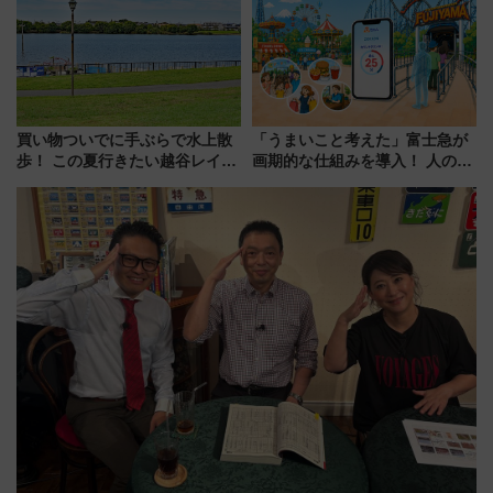
7/27夜10時～放送
情報まとめ
買い物ついでに手ぶらで水上散
「うまいこと考えた」富士急が
歩！ この夏行きたい越谷レイク
画期的な仕組みを導入！ 人のか
タウンの新たな水辺の憩いエリ
わりにスマホが並ぶ「分身く
ア「LAKESIDE PARK」（埼玉
ん」始動
県越谷市）