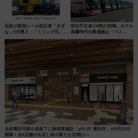
近鉄が新型レール削正車「きず
宿泊予定者の9割が悲鳴…ホテル
な」9月導入 「ミリング式」採
高騰時代の最適解は「バス
用でメンテナンス作業を効率
泊」!? WILLER最新調査で判明
化！安全性や乗り心地の向上に
した、推し活遠征や観光時のリ
貢献するだけでなく、全線区で
アルな懐事情
活躍するための仕組みも
名鉄豊田市駅の高架下に新商業施設「μPLAT 豊田市」が8月26日
開業！全8店舗が出店し街の新たな玄関口へ