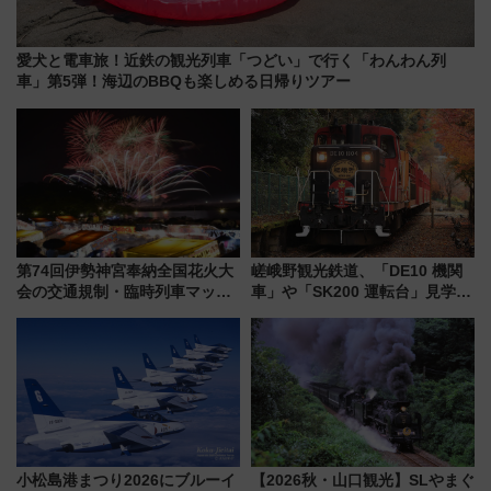
愛犬と電車旅！近鉄の観光列車「つどい」で行く「わんわん列
車」第5弾！海辺のBBQも楽しめる日帰りツアー
第74回伊勢神宮奉納全国花火大
嵯峨野観光鉄道、「DE10 機関
会の交通規制・臨時列車マッ
車」や「SK200 運転台」見学ツ
プ！JR東海・近鉄で快適にアク
アーを開催！ ラストランイベン
セス
トの一環で激レア体験できちゃ
うかも 参加方法やスケジュール
をご紹介
小松島港まつり2026にブルーイ
【2026秋・山口観光】SLやまぐ