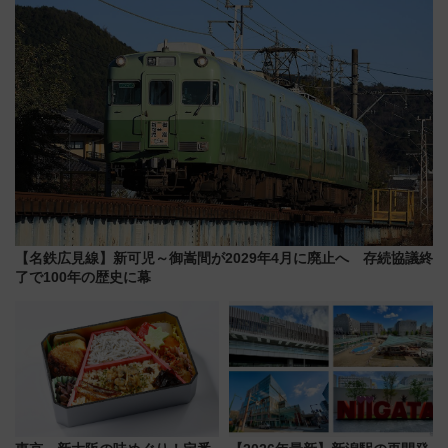
時刻や特急券の買い方を紹介
【名鉄広見線】新可児～御嵩間が2029年4月に廃止へ 存続協議終
了で100年の歴史に幕