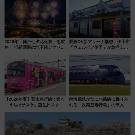
を快適移動
2026年「仙台七夕花火祭」を攻
愛媛OV新アリーナ構想、伊予市
略！ 混雑回避の地下鉄アクセス
「ウェルピア伊予」が急浮上！
からまだ買える有料席情報、花
サイボウズ青野社長の参加表明
火前に楽しむ仙台観光ルートま
で探る鉄道アクセスの未来
で解説！
【2026年夏】富士急行線で巡る
南海電鉄がなにわ筋線に乗り入
「うちはサスケ」誕生日スタン
れる「次期空港特急」の導入を
プラリー！富士急ハイランド限
決定！ピニンファリーナによる
定グルメ＆グッズ徹底ガイド
日本初の鉄道デザイン