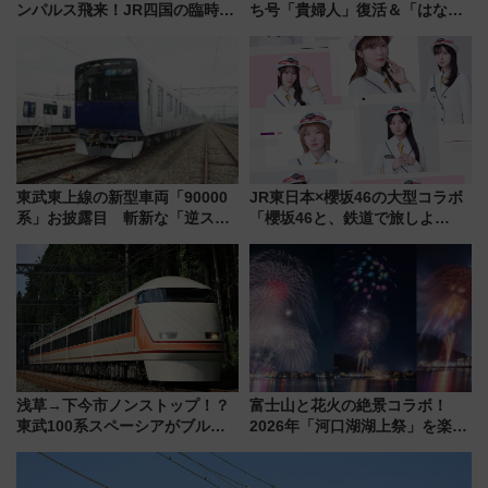
ンパルス飛来！JR四国の臨時ダ
ち号「貴婦人」復活＆「はなあ
イヤや駐車場予約を徹底解説
かり」初走行区間も！山口DCの
注目観光列車まとめ きっぷの取
り方は？
東武東上線の新型車両「90000
JR東日本×櫻坂46の大型コラボ
系」お披露目 斬新な「逆スラ
「櫻坂46と、鉄道で旅しよ
ント式」の先頭形状と明るく開
う。」が7月20日より始動！新
放的な車内空間に注目、デビュ
潟・長野・庄内へ
ーは9月
浅草→下今市ノンストップ！？
富士山と花火の絶景コラボ！
東武100系スペーシアがブルー
2026年「河口湖湖上祭」を楽し
リボン賞35周年記念で「デビュ
む完全ガイド＆鉄道アクセスの
ー当時の停車駅」を再現 運転
ススメ