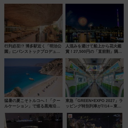
行列必至!? 博多駅近く「明治公
人混みを避けて船上から花火鑑
園」にパンストックプロデュー
賞！27,500円の「直前割」隅田
スの新業態『Land Bageri』8/7
川花火クルーズはデパ地下グル
オープン 秋からはビストロ営業
メも持ち込みOK
も！
猛暑の夏こそトルコへ！「クー
東急「GREEN×EXPO 2027」ラ
ルケーション」で巡る黒海沿岸
ッピング特別列車が7/14～東
やエーゲ海の避暑リゾート 関
横・田園都市・目黒線でデビュ
連検索数が前年比237％増、ナ
ー！ 注目の編成やデザインまと
ショジオも認める『2026年に訪
め
れるべき世界の旅先』