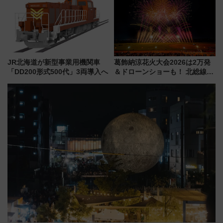
ルメが美味い
（札幌市）
JR北海道が新型事業用機関車
葛飾納涼花火大会2026は2万発
「DD200形式500代」3両導入へ
＆ドローンショーも！ 北総線を
使った穴場アクセスや臨時列
車、観覧スポット情報と周辺観
光まとめ（7/28開催）