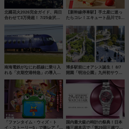
北國花火2026完全ガイド、両日
【新幹線停車駅】手土産に迷っ
合わせて3万発超！ 7/25金沢大
たらコレ！エキュート品川で3年
会・8/1川北大会の2つの花火大
連続売上1位を獲得した定番手土
会の日程・アクセス・観覧席ま
産スイーツとは？
とめ（石川県）
南海電鉄がなにわ筋線に乗り入
博多駅前にオアシス誕生！ 8/7
れる「次期空港特急」の導入を
開園「明治公園」九州初サウナ
決定！ピニンファリーナによる
TOTOPAや日本一のピザなど絶
日本初の鉄道デザイン
品グルメ登場で駅前の過ごし方
はどう変わる？
「ファンタイム・ウィズ・ト
国内最大級の時計の祭典！日本
イ・ストーリー5」で激レア『ロ
橋三越本店で「第29回三越ワー