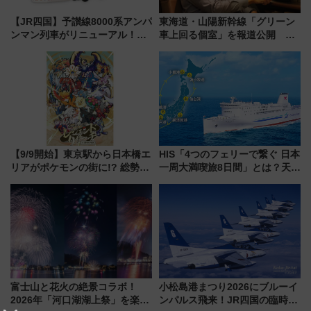
【JR四国】予讃線8000系アンパ
東海道・山陽新幹線「グリーン
ンマン列車がリニューアル！内
車上回る個室」を報道公開 プ
外装デザイン公開 デビューは
ライベート感備えた上質な空間
今年12月
【9/9開始】東京駅から日本橋エ
HIS「4つのフェリーで繋ぐ 日本
リアがポケモンの街に!? 総勢
一周大満喫旅8日間」とは？天橋
100匹以上が出現「レジェンド
立・小樽・日光東照宮など全国
リサーチ」本格謎解き・グッズ
の絶景＆限定グルメを網羅！煩
情報まとめ
雑な手続きも不要でお手軽に楽
しめるプランが登場
富士山と花火の絶景コラボ！
小松島港まつり2026にブルーイ
2026年「河口湖湖上祭」を楽し
ンパルス飛来！JR四国の臨時ダ