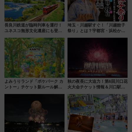
長良川鉄道が臨時列車を運行！
埼玉・川越駅すぐ！「川越餃子
ユネスコ無形文化遺産にも登録
祭り」とは？宇都宮・浜松から
された「郡上おどり」楽しむ人
ご当地和牛まで全国の人気餃子
に 乗車には予約が必要
を食べ比べ【7月25日・26日開
催】
よみうりランド「ポケパーク カ
秋の夜長に大迫力！第6回川口花
ントー」チケット新ルール解
火大会チケット情報＆川口駅か
説！購入制限の緩和と入場時の
らのアクセスガイド
本人確認が11月スタート