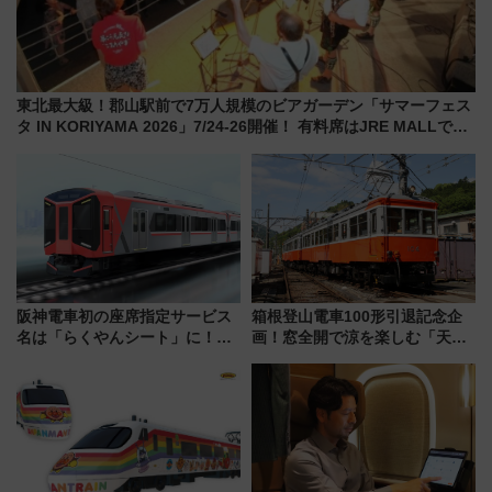
東北最大級！郡山駅前で7万人規模のビアガーデン「サマーフェス
タ IN KORIYAMA 2026」7/24-26開催！ 有料席はJRE MALLで予
約可能
阪神電車初の座席指定サービス
箱根登山電車100形引退記念企
名は「らくやんシート」に！新
画！窓全開で涼を楽しむ「天然
型3000系で大阪梅田～山陽姫路
クーラー体験号」と限定鉄コレ
を快適移動
発売