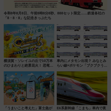
令和8年8月8日、午前8時8分8秒、888セット限定……鉄道各社の
「8・8・8」な記念きっぷたち
横須賀・ソレイユの丘で10万本
車内にメタモン出現？ みなとみ
のひまわりと絶景花火！ 恐竜や
らい線×ポケモン「ブクブクうみ
ドッグプールなど三浦半島の日
ぞこの街」ラッピング電車が運
帰りお出かけ最新情報（2026年
行開始に！ この夏は直通列車で
7月17日～開催）
横浜へ！
「うまいこと考えた」富士急が
E6系新幹線「こまち」車内で夜