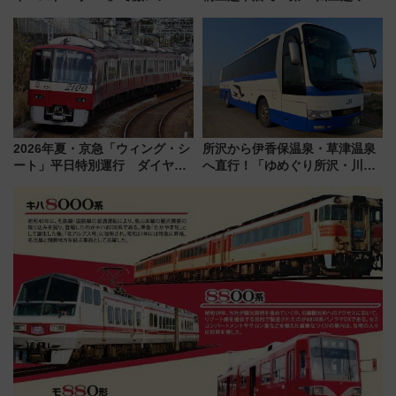
ルカナ』カードをゲット！最新
ルドウォッチフェア」開幕
デコレーションも徹底解説
【2026年8月5日～25日】
2026年夏・京急「ウィング・シ
所沢から伊香保温泉・草津温泉
ート」平日特別運行 ダイヤ・
へ直行！「ゆめぐり所沢・川越
乗車方法を解説！2階建てバスや
号」で群馬の温泉旅をもっと気
三浦海岸を堪能できるお出かけ
軽に 運行ダイヤ・運賃を解説
プランもご紹介