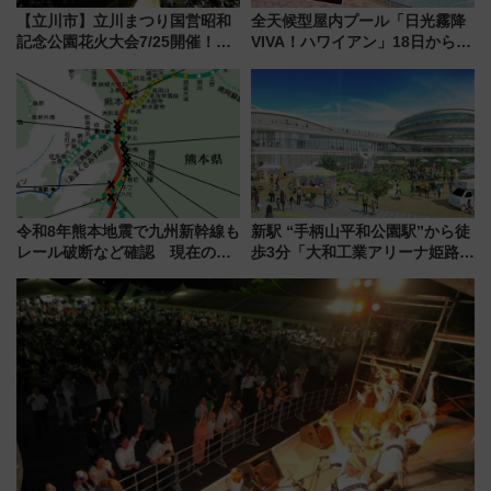
【立川市】立川まつり国営昭和
全天候型屋内プール「日光霧降
記念公園花火大会7/25開催！
VIVA！ハワイアン」18日から営
5000発の花火が夜を彩る 今年は
業開始 小さなお子様連れのフ
混雑に要注意、その理由は
ァミリーから大人まで幅広い世
代が一日中楽しる夏のリゾート
を楽しんで
令和8年熊本地震で九州新幹線も
新駅 “手柄山平和公園駅”から徒
レール破断など確認 現在の運
歩3分「大和工業アリーナ姫路」
転見合わせ状況と交通網への影
10月開業！Novelbright公演 や
響
大相撲巡業など 豪華イベントと
アクセス