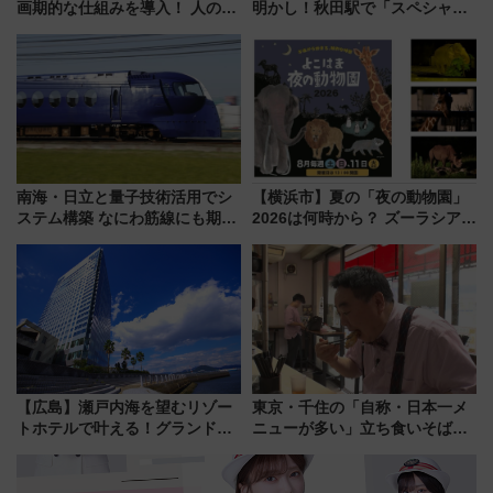
画期的な仕組みを導入！ 人のか
明かし！秋田駅で「スペシャル
わりにスマホが並ぶ「分身く
ナイト」8月開催、料金や予約方
ん」始動
法は？
南海・日立と量子技術活用でシ
【横浜市】夏の「夜の動物園」
ステム構築 なにわ筋線にも期待
2026は何時から？ ズーラシア・
乗務員・車両計画作業を短縮へ
野毛山・金沢の電車アクセスや
見どころ、限定イベントを徹底
解説！
【広島】瀬戸内海を望むリゾー
東京・千住の「自称・日本一メ
トホテルで叶える！グランドプ
ニューが多い」立ち食いそば屋
リンスホテル広島のフォトウエ
とは？ ＢＳ日テレ『ドランク塚
ディング＆カジュアルパーティ
地のふらっと立ち食いそば』
ープラン
7/27夜10時～放送