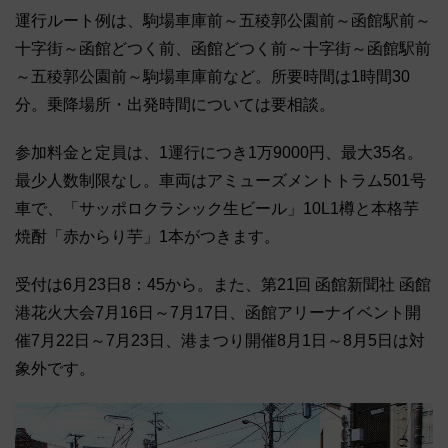
運行ルート例は、駒場車庫前～五稜郭公園前～函館駅前～
十字街～函館どつく前、函館どつく前～十字街～函館駅前
～五稜郭公園前～駒場車庫前など。所要時間は1時間30
分。乗降場所・出発時間については要相談。
参加料金と定員は、1運行につき1万9000円、最大35名。
最少人数制限なし。車両はアミューズメントトラム501号
車で、「サッポロクラシック生ビール」10L1樽と本格芋
焼酎「赤からり芋」1本がつきます。
受付は6月23日8：45から。また、第21回 函館新聞社 函館
港花火大会7月16日～7月17日、函館アリーナイベント開
催7月22日～7月23日、港まつり開催8月1日～8月5日は対
象外です。