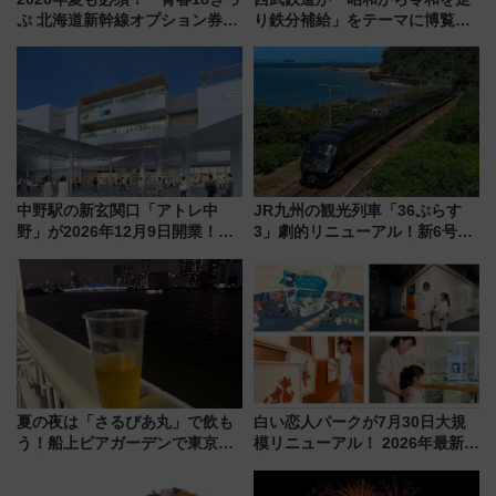
ぷ 北海道新幹線オプション券」
り鉄分補給」をテーマに博覧会
自動改札対応ルールと途中下車
を実施！くすのきホールで8月
の罠
14日から 新車両「トキイロ」体
験ブースも アクセスや申込方法
を解説
中野駅の新玄関口「アトレ中
JR九州の観光列車「36ぷらす
野」が2026年12月9日開業！新
3」劇的リニューアル！新6号車
改札直結で屋上BBQも楽しめる
“1〜2名用グリーン個室”と曜日
注目スポット
別 “プレミアムランチ”導入･ル
ートや価格など解説
夏の夜は「さるびあ丸」で飲も
白い恋人パークが7月30日大規
う！船上ビアガーデンで東京湾
模リニューアル！ 2026年最新の
の夜景を眺めながら軽く一
新エリア・工場見学の見どころ
杯……工場直送生ビールや島グ
と料金・アクセスを徹底解説