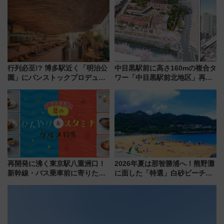
ー！ 注目の編成やデザインまと
め
行列必至!? 博多駅近く「明治公
中目黒駅前に高さ160mの複合タ
園」にパンストックプロデュー
ワー「中目黒駅前北地区」再開
スの新業態『Land Bageri』8/7
発の全貌
オープン 秋からはビストロ営業
も！
再開発に沸く東京駅八重洲口！
2026年夏は那智勝浦へ！熊野灘
新幹線・バス乗車前に寄りたい
に面した「特選」白砂ビーチは
「ヤエチカ」2026年夏の「ひん
必見 「第17回那智勝浦町花火大
やり＆スタミナグルメ」6選【新
会」は8月11日開催！
店舗も！】