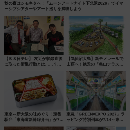
秋の夜はシモキタへ！「ムーンアートナイト下北沢2026」でイマ
ーシブシアターやアート巡りを満喫しよう
【ＢＳ日テレ】 友近が収録直後
【気仙沼大島】新モノレールで
に取った衝撃行動とは……？
山頂へ！絶景の「亀山テラス
『友近・礼二の妄想トレイン』
360°」が7月19日オープン、休
で極上の夏祭り鉄道旅を放送
暇村のお得な日帰りプランも登
場
東京～新大阪の味めぐり！定番
東急「GREEN×EXPO 2027」ラ
駅弁「東海道新幹線弁当」が7月
ッピング特別列車が7/14～東
21日にリニューアル発売
横・田園都市・目黒線でデビュ