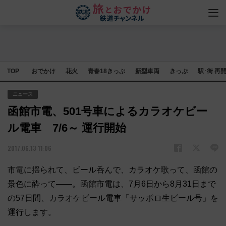
TOP
おでかけ
花火
青春18きっぷ
新型車両
きっぷ
駅･街 再
ニュース
函館市電、501号車によるカラオケビー
ル電車 7/6～ 運行開始
2017.06.13 11:06
市電に揺られて、ビール呑んで、カラオケ歌って、函館の
景色に酔って――。函館市電は、7月6日から8月31日まで
の57日間、カラオケビール電車「サッポロ生ビール号」を
運行します。