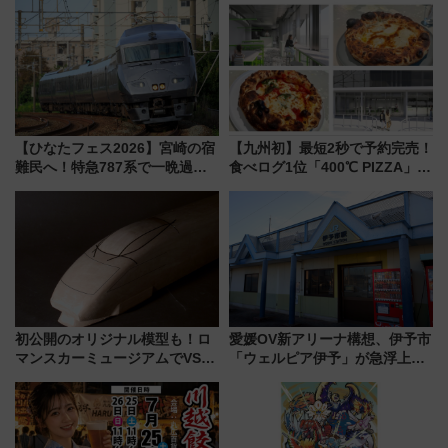
【ひなたフェス2026】宮崎の宿
【九州初】最短2秒で予約完売！
難民へ！特急787系で一晩過ご
食べログ1位「400℃ PIZZA」が
せる夜間滞在型イベント「スワ
博多駅すぐの明治公園に8/7オー
ローおひさま」が救世主に？
プン。もつ鍋風など限定メニュ
ーも
初公開のオリジナル模型も！ロ
愛媛OV新アリーナ構想、伊予市
マンスカーミュージアムでVSE
「ウェルピア伊予」が急浮上！
の設計秘話に迫る企画展が7月
サイボウズ青野社長の参加表明
15日スタート
で探る鉄道アクセスの未来