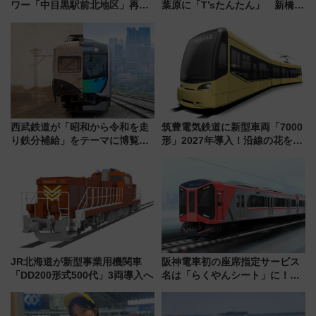
ワー「中目黒駅前北地区」再開
葉原に「T’sたんたん」 新橋に
発の全貌
551蓬莱のDNAを継ぐ「東京豚
饅」、オムライス専門店「肉と
たまご」新グルメ続々登場！
【2026年8月】
西武鉄道が「昭和から令和を走
筑豊電気鉄道に新型車両「7000
り鉄分補給」をテーマに博覧会
形」2027年導入！沿線の花をイ
を実施！くすのきホールで8月
メージしたイエローを採用 車
14日から 新車両「トキイロ」体
内は落ち着いたゆとりある空間
験ブースも アクセスや申込方法
に
を解説
JR北海道が新型事業用機関車
阪神電車初の座席指定サービス
「DD200形式500代」3両導入へ
名は「らくやんシート」に！新
型3000系で大阪梅田～山陽姫路
を快適移動