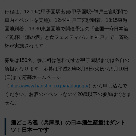
行程は、12:19に甲子園駅出発(甲子園駅~神戸三宮駅間で
車内イベントを実施)、12:44神戸三宮駅到着、13:15東遊
園地到着、13:30東遊園地で開催予定の『全国一斉日本酒
で乾杯!「灘の酒」と食フェスティバル in 神戸』で一斉乾
杯が実施されます。
募集は150名、参加料は無料ですが甲子園駅までは各自の
負担となります。応募は平成29年8月8日(火)から9月10日
(日)まで応募ホームページ
（
https://www.hanshin.co.jp/nadagogo/
）から申し込んで
ください。お酒のイベントなので20歳以下の参加はできま
せん。
酒どころ灘（兵庫県）の日本酒生産量はダント
ツ！日本一です