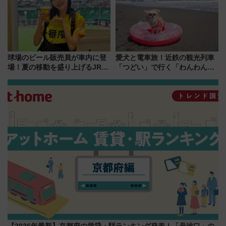
球場のビール販売員が車内に登
愛犬と電車旅！近鉄の観光列車
場！夏の移動を盛り上げるJR九
「つどい」で行く「わんわん列
州「ビール新幹線」7月31日・8
車」第5弾！海辺のBBQも楽し
月7日限定 ソフトバンクホーク
める日帰りツアー
スとコラボ
【2026年最新】京都府の賃貸・駅ランキング発表！「丹波口」の