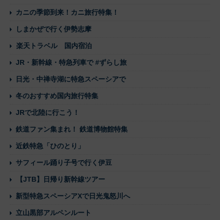
カニの季節到来！カニ旅行特集！
しまかぜで行く伊勢志摩
楽天トラベル 国内宿泊
JR・新幹線・特急列車で #ずらし旅
日光・中禅寺湖に特急スペーシアで
冬のおすすめ国内旅行特集
JRで北陸に行こう！
鉄道ファン集まれ！ 鉄道博物館特集
近鉄特急「ひのとり」
サフィール踊り子号で行く伊豆
【JTB】日帰り新幹線ツアー
新型特急スペーシアXで日光鬼怒川へ
立山黒部アルペンルート