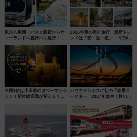
東京八重洲・バスタ新宿からサ
2026年夏の海外旅行・最新トレ
マーランドへ直行バス運行！ お
ンドは「安・近・短」！ NEWT
トクな1Dayパスで夏のプールと
調査から読み解く、最新の人気
推し活を楽しもう！（2026年
渡航先TOP5とは？ 円安時代の
8/1～31）
旅行術
全国1位は小田原のタワーマンシ
ハウステンボスに初の「絶景コ
ョン！新幹線通勤が変える？
ースター」2027年誕生！秋の
「住みたい街」の最新トレンド
「すんごいハロウィン」見どこ
【新築マンション人気ランキン
ろも一挙紹介
グ】