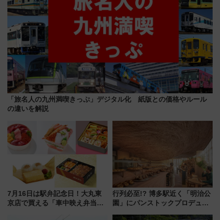
「旅名人の九州満喫きっぷ」デジタル化 紙版との価格やルール
の違いを解説
7月16日は駅弁記念日！大丸東
行列必至!? 博多駅近く「明治公
京店で買える「車中映え弁当」
園」にパンストックプロデュー
フェア【2026年夏】
スの新業態『Land Bageri』8/7