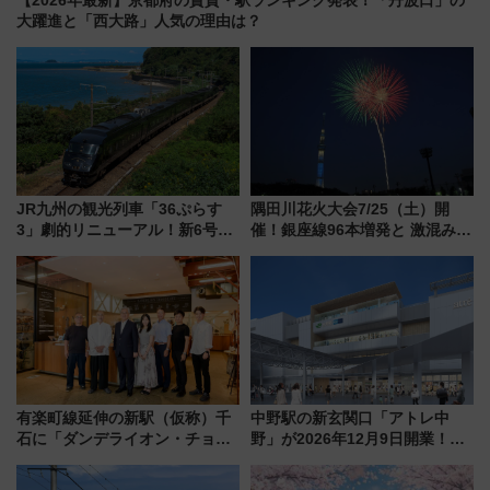
大躍進と「西大路」人気の理由は？
JR九州の観光列車「36ぷらす
隅田川花火大会7/25（土）開
3」劇的リニューアル！新6号車
催！銀座線96本増発と 激混みの
“1〜2名用グリーン個室”と曜日
「浅草駅」を回避する最寄り駅･
別 “プレミアムランチ”導入･ル
アクセス攻略法、2万発の花火が
ートや価格など解説
都心の夜に！
有楽町線延伸の新駅（仮称）千
中野駅の新玄関口「アトレ中
石に「ダンデライオン・チョコ
野」が2026年12月9日開業！新
レート」が出店！ 東京メトロが
改札直結で屋上BBQも楽しめる
1億円出資で挑む新時代のまちづ
注目スポット