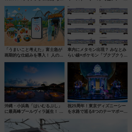
業開始 小さなお子様連れのフ
ルカナ』カードをゲット！最新
ァミリーから大人まで幅広い世
デコレーションも徹底解説
代が一日中楽しる夏のリゾート
を楽しんで
「うまいこと考えた」富士急が
車内にメタモン出現？ みなとみ
画期的な仕組みを導入！ 人のか
らい線×ポケモン「ブクブクうみ
わりにスマホが並ぶ「分身く
ぞこの街」ラッピング電車が運
ん」始動
行開始に！ この夏は直通列車で
横浜へ！
沖縄・小浜島「はいむるぶし」
祝25周年！東京ディズニーシー
に最高峰プールヴィラ誕生！ 石
を水路で巡る8つのテーマポート
垣島から船で向かう究極のご褒
と限定デコレーションを解説
美旅「何もしない贅沢」を体験
してみない？