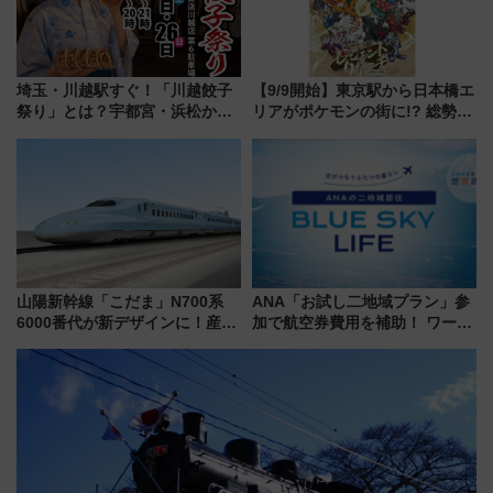
埼玉・川越駅すぐ！「川越餃子
【9/9開始】東京駅から日本橋エ
祭り」とは？宇都宮・浜松から
リアがポケモンの街に!? 総勢
ご当地和牛まで全国の人気餃子
100匹以上が出現「レジェンド
を食べ比べ【7月25日・26日開
リサーチ」本格謎解き・グッズ
催】
情報まとめ
山陽新幹線「こだま」N700系
ANA「お試し二地域プラン」参
6000番代が新デザインに！産学
加で航空券費用を補助！ ワーケ
連携で描く瀬戸内の波模様 運
ーションや週末移住に最適な自
用は今冬から
治体は？ 2026年は対象のエリア
が拡大！