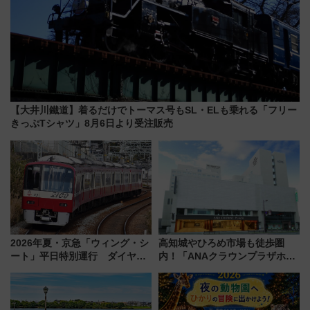
【大井川鐵道】着るだけでトーマス号もSL・ELも乗れる「フリー
きっぷTシャツ」8月6日より受注販売
2026年夏・京急「ウィング・シ
高知城やひろめ市場も徒歩圏
ート」平日特別運行 ダイヤ・
内！「ANAクラウンプラザホテ
乗車方法を解説！2階建てバスや
ル高知」が8月開業
三浦海岸を堪能できるお出かけ
プランもご紹介