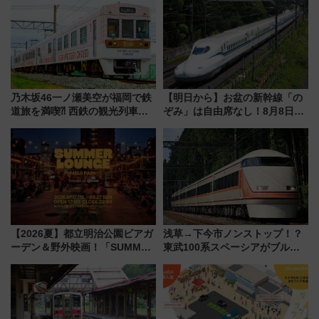
オープン 秋からはビストロ営業
も！
乃木坂46一ノ瀬美空が福岡で鉄
【明日から】お盆の新幹線「の
道旅を満喫⁈ 西鉄の観光列車
ぞみ」は自由席なし！8月8日午
「THE RAIL KITCHEN
前はほぼ満席…でも数時間ズラ
CHIKUGO」で巡る福岡･太宰
せば空きが見つかることも 混
府･柳川の旅！YouTubeが公開
雑避ける「空席」探しのコツ
に
【2026夏】都立明治公園ビアガ
浅草→下今市ノンストップ！？
ーデン＆野外映画！「SUMMER
東武100系スペーシアがブルー
LOUNGE」のアクセスと上映ス
リボン賞35周年記念で「デビュ
ケジュール 夜風とビール、映画
ー当時の停車駅」を再現 運転
を満喫！
時刻や特急券の買い方を紹介