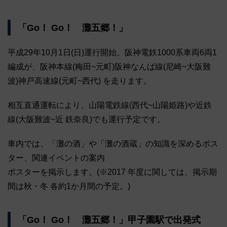
「Go！ Go！ 灘五郷！」
平成29年10月1日(日)運行開始。阪神電鉄1000系車両6両1
編成が、阪神本線(梅田~元町)阪神なんば線(尼崎~大阪難
波)神戸高速線(元町~西代) を走ります。
相互直通運転により、山陽電鉄線(西代~山陽姫路)や近鉄
線(大阪難波~近 鉄奈良)でも運行予定です。
車内では、「灘の酒」や「灘の酒蔵」の知識を深めるポス
ター、関連イベントの案内
ポスターを掲示します。(※2017 年度に関しては、掲示期
間は秋・冬 各約1か月間の予定。)
「Go！ Go！ 灘五郷！」甲子園駅で出発式