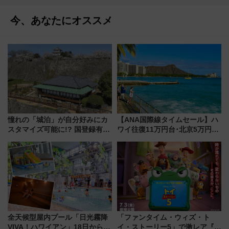
今、あなたにオススメ
憧れの「城泊」が自分好みにカ
【ANA国際線タイムセール】ハ
スタマイズ可能に!? 国登録有形
ワイ往復11万円台･北京5万円台
文化財・丸亀城「延寿閣別館」
～、憧れのビジネスクラスも！
にオーダーメイド型の宿泊プラ
来春のGW旅行まで狙える激ア
ンが誕生！
ツ路線まとめ（8/10まで）
全天候型屋内プール「日光霧降
「ファンタイム・ウィズ・ト
VIVA！ハワイアン」18日から営
イ・ストーリー5」で激レア『ロ