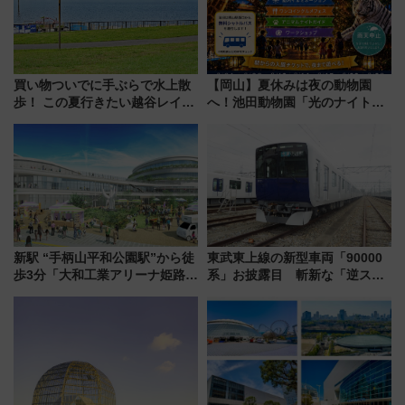
買い物ついでに手ぶらで水上散
【岡山】夏休みは夜の動物園
歩！ この夏行きたい越谷レイク
へ！池田動物園「光のナイトズ
タウンの新たな水辺の憩いエリ
ー2026」で光と動物が彩る特別
ア「LAKESIDE PARK」（埼玉
な夜
県越谷市）
新駅 “手柄山平和公園駅”から徒
東武東上線の新型車両「90000
歩3分「大和工業アリーナ姫路」
系」お披露目 斬新な「逆スラ
10月開業！Novelbright公演 や
ント式」の先頭形状と明るく開
大相撲巡業など 豪華イベントと
放的な車内空間に注目、デビュ
アクセス
ーは9月