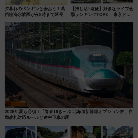
夕暮れのペンギンと会おう！葛
【推し活×遠征】好きなライブ会
西臨海水族園が夜8時まで延長
場ランキングTOP3！ 東京ドー
ムや大阪城ホールが選ばれる理
由と交通アクセス術、ライブ会
場に何を求める？
2026年夏も必須！「青春18きっぷ 北海道新幹線オプション券」自
動改札対応ルールと途中下車の罠