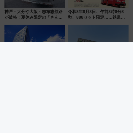
神戸・大分や大阪・志布志航路
令和8年8月8日、午前8時8分8
が破格！夏休み限定の「さんふ
秒、888セット限定……鉄道各
らわあスペシャルセール」スタ
社の「8・8・8」な記念きっぷ
ート 夕朝食ビュッフェ付きで
たち
快適な船旅はいかが？
【広島】瀬戸内海を望むリゾー
新函館北斗駅の裏側に潜入！北
トホテルで叶える！グランドプ
海道新幹線開業10周年で駅長
リンスホテル広島のフォトウエ
室・地下通路など公開イベン
ディング＆カジュアルパーティ
ト 参加方法や体験内容を紹介
ープラン