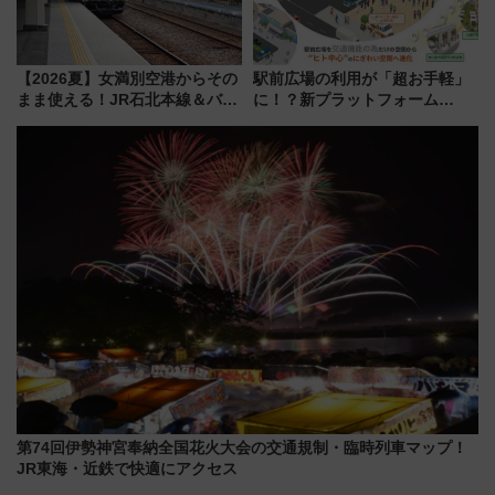
【2026夏】女満別空港からその
駅前広場の利用が「超お手軽」
まま使える！JR石北本線＆バス
に！？新プラットフォーム
乗り放題「北見・網走周遊フリ
「HirakeBA」8月3日始動、ス
ーパス」でおトクに道東観光
マホで簡単申請 物販や演奏会な
（8/3発売）
どに【JR東日本】
第74回伊勢神宮奉納全国花火大会の交通規制・臨時列車マップ！
JR東海・近鉄で快適にアクセス