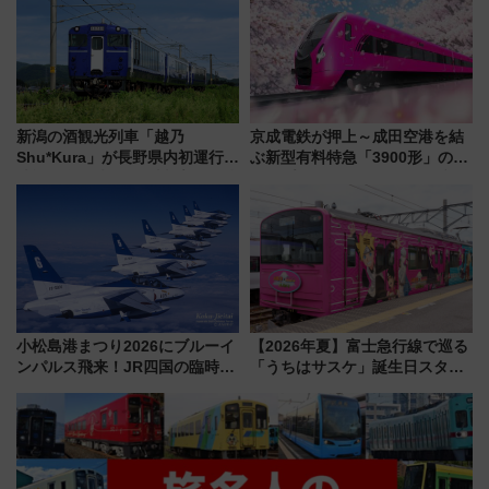
くりとは？
新潟の酒観光列車「越乃
京成電鉄が押上～成田空港を結
Shu*Kura」が長野県内初運行！
ぶ新型有料特急「3900形」のコ
地酒と食を味わう信州プレDC特
ンセプト・デザイン公開 愛称
別企画
募集も実施
小松島港まつり2026にブルーイ
【2026年夏】富士急行線で巡る
ンパルス飛来！JR四国の臨時ダ
「うちはサスケ」誕生日スタン
イヤや駐車場予約を徹底解説
プラリー！富士急ハイランド限
定グルメ＆グッズ徹底ガイド