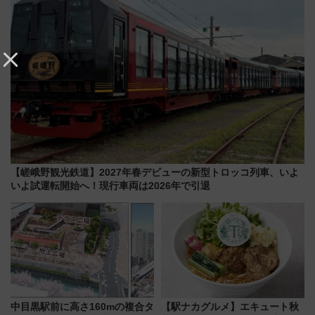
【嵯峨野観光鉄道】2027年春デビューの新型トロッコ列車、いよ
いよ試運転開始へ！現行車両は2026年で引退
中目黒駅前に高さ160mの複合タ
【駅ナカグルメ】エキュート秋