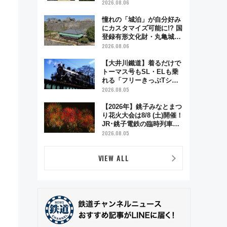
電車アクセスや見どころ、
2026.08.06
限定イベントを徹底解説！
憧れの「城泊」が自分好み
にカスタマイズ可能に!? 国
登録有形文化財・丸亀城
「延寿閣別館」にオーダー
2026.08.06
メイド型の宿泊プランが誕
生！
【大井川鐵道】着るだけで
トーマス号もSL・ELも乗
れる「フリーきっぷTシャ
ツ」8月6日より受注販売
2026.08.05
【2026年】銚子みなとまつ
り花火大会は8/8 (土)開催！
JR･銚子電鉄の臨時列車や
アクセス情報、利根川に咲
2026.08.05
く8,000発の大迫力＆屋台
を満喫
VIEW ALL