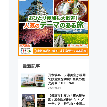
、
最新記事
乃木坂46一ノ瀬美空が福岡
で鉄道旅を満喫⁈ 西鉄の観
光列車「THE RAIL
KITCHEN CHIKUGO」で巡
2026.08.06
る福岡･太宰府･柳川の旅！
YouTubeが公開に
【横浜市】夏の「夜の動物
園」2026は何時から？ ズ
ーラシア・野毛山・金沢の