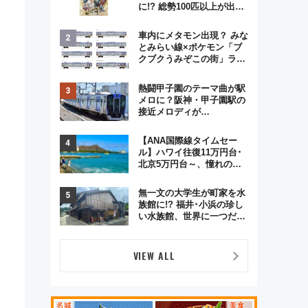
に!? 総勢100匹以上が出現
「レジェンドリサーチ」本
格謎解き・グッズ情報まと
車内にメタモン出現？ みな
め
とみらい線×ポケモン「ブ
クブクうみぞこの街」ラッ
ピング電車が運行開始に！
この夏は直通列車で横浜
熱闘甲子園のテーマ曲が駅
へ！
メロに？阪神・甲子園駅の
接近メロディが
Vaundy「かげろう」×向谷
実アレンジの特別仕様へ、
【ANA国際線タイムセー
8月5日始発から
ル】ハワイ往復11万円台･
北京5万円台～、憧れのビ
ジネスクラスも！来春の
GW旅行まで狙える激アツ
無一文の大学生が町家を水
路線まとめ（8/10まで）
族館に!? 福井･小浜の珍し
い水族館、世界に一つだけ
の塗り箸制作体験、鯖街道
の御食国など 小浜観光レポ
第2弾
VIEW ALL