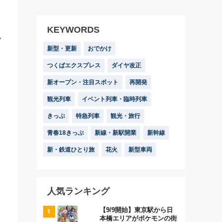
KEYWORDS
ク
新型・更新
おでかけ
つくばエクスプレス
ダイヤ改正
新オープン・注目スポット
再開発
観光列車
イベント列車・臨時列車
きっぷ
特急列車
観光・旅行
青春18きっぷ
新線・新駅開業
新幹線
新・鉄道ひとり旅
花火
新型車両
人気ランキング
【9/9開始】東京駅から日
本橋エリアがポケモンの街