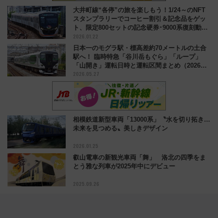
大井町線“各停”の旅を楽しもう！1/24～のNFT
スタンプラリーでコーヒー割引＆記念品をゲッ
ト、限定800セットの記念硬券･9000系復刻動画
2026.01.22
特典も
日本一のモグラ駅・標高差約70メートルの土合
駅へ！ 臨時特急「谷川岳もぐら」「ループ」
「山開き」運転日時と運転区間まとめ（2026年
2026.05.27
夏）
相模鉄道新型車両「13000系」〝水を切り拓き…
未来を見つめる〟美しきデザイン
2026.01.25
叡山電車の新観光車両「舞」 洛北の四季をま
とう雅な列車が2025年中にデビュー
2025.09.26