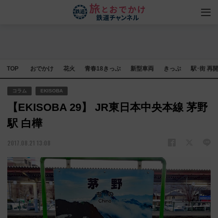
TOP
おでかけ
花火
青春18きっぷ
新型車両
きっぷ
駅･街 再
コラム
EKISOBA
【EKISOBA 29】 JR東日本中央本線 茅野
駅 白樺
2017.08.21 13:08