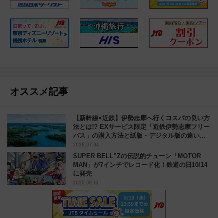
オススメ記事
【新幹線×近鉄】伊勢志摩へ行くコスパの良い方
法とは!? EXサービス限定「近鉄伊勢志摩フリー
パス」の購入方法と紙版・デジタル版の違いを
2026.07.04
解説
SUPER BELL”Zの伝説的チューン「MOTOR
MAN」が7インチでレコード化！鉄道の日10/14
に発売
2025.08.16