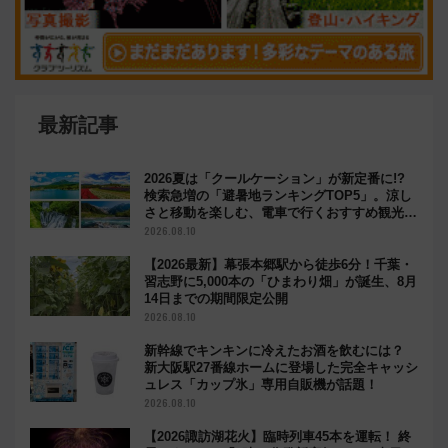
最新記事
2026夏は「クールケーション」が新定番に!?
検索急増の「避暑地ランキングTOP5」。涼し
さと移動を楽しむ、電車で行くおすすめ観光情
報も
2026.08.10
【2026最新】幕張本郷駅から徒歩6分！千葉・
習志野に5,000本の「ひまわり畑」が誕生、8月
14日までの期間限定公開
2026.08.10
新幹線でキンキンに冷えたお酒を飲むには？
新大阪駅27番線ホームに登場した完全キャッシ
ュレス「カップ氷」専用自販機が話題！
2026.08.10
【2026諏訪湖花火】臨時列車45本を運転！ 終