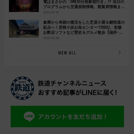
電はまさかの「0時30分発新宿行き」!? 当日の
プログラムから交通規制情報、観覧席情報まで
徹底解説
2026.08.10
倉庫から奇跡の復活をした芝居小屋＆鯖街道の
起点へ！若狭小浜お魚センターでBBQ、老舗
お酢店ソフトなど歴史＆グルメ散歩【福井･小
浜観光】
2026.08.09
VIEW ALL