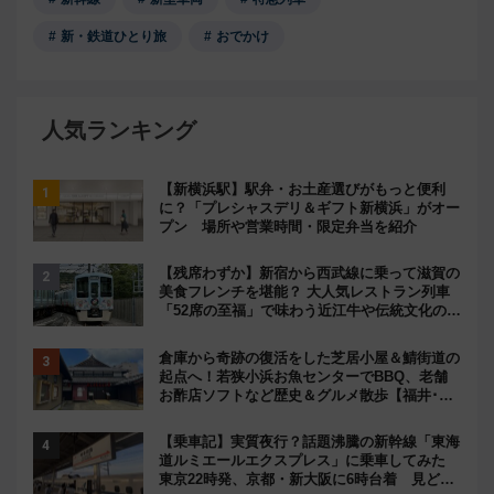
新・鉄道ひとり旅
おでかけ
人気ランキング
【新横浜駅】駅弁・お土産選びがもっと便利
に？「プレシャスデリ＆ギフト新横浜」がオー
プン 場所や営業時間・限定弁当を紹介
【残席わずか】新宿から西武線に乗って滋賀の
美食フレンチを堪能？ 大人気レストラン列車
「52席の至福」で味わう近江牛や伝統文化の特
別コラボ
倉庫から奇跡の復活をした芝居小屋＆鯖街道の
起点へ！若狭小浜お魚センターでBBQ、老舗
お酢店ソフトなど歴史＆グルメ散歩【福井･小
浜観光】
【乗車記】実質夜行？話題沸騰の新幹線「東海
道ルミエールエクスプレス」に乗車してみた
東京22時発、京都・新大阪に6時台着 見どこ