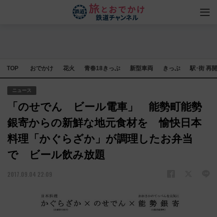
TOP
おでかけ
花火
青春18きっぷ
新型車両
きっぷ
駅･街 再
ニュース
「のせでん ビール電車」 能勢町能勢
銀寄からの新鮮な地元食材を 愉快日本
料理「かぐらざか」が調理したお弁当
で ビール飲み放題
2017.09.04 22:09