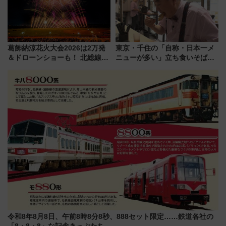
葛飾納涼花火大会2026は2万発
東京・千住の「自称・日本一メ
＆ドローンショーも！ 北総線を
ニューが多い」立ち食いそば屋
使った穴場アクセスや臨時列
とは？ ＢＳ日テレ『ドランク塚
車、観覧スポット情報と周辺観
地のふらっと立ち食いそば』
光まとめ（7/28開催）
7/27夜10時～放送
令和8年8月8日、午前8時8分8秒、888セット限定……鉄道各社の
「8・8・8」な記念きっぷたち