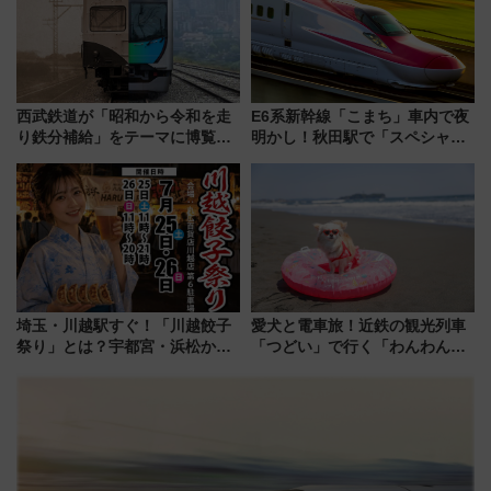
西武鉄道が「昭和から令和を走
E6系新幹線「こまち」車内で夜
り鉄分補給」をテーマに博覧会
明かし！秋田駅で「スペシャル
を実施！くすのきホールで8月
ナイト」8月開催、料金や予約方
14日から 新車両「トキイロ」体
法は？
験ブースも アクセスや申込方法
を解説
埼玉・川越駅すぐ！「川越餃子
愛犬と電車旅！近鉄の観光列車
祭り」とは？宇都宮・浜松から
「つどい」で行く「わんわん列
ご当地和牛まで全国の人気餃子
車」第5弾！海辺のBBQも楽し
を食べ比べ【7月25日・26日開
める日帰りツアー
催】