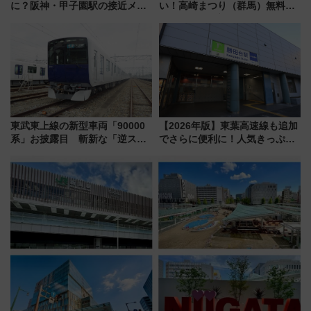
に？阪神・甲子園駅の接近メロ
い！高崎まつり（群馬）無料観
ディがVaundy「かげろう」×向
覧エリアから初開催100人みこ
谷実アレンジの特別仕様へ、8月
しまで
5日始発から
東武東上線の新型車両「90000
【2026年版】東葉高速線も追加
系」お披露目 斬新な「逆スラ
でさらに便利に！人気きっぷ
ント式」の先頭形状と明るく開
「サンキューちばフリーパス」
放的な車内空間に注目、デビュ
今年も発売 秋・早春に千葉県を
ーは9月
巡るなら使い勝手・コスパ抜群