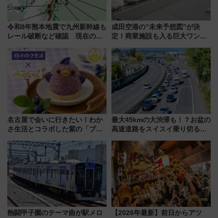
令和8年熊本地震で九州新幹線も
成田空港の”未来予想図”が決
レール破断など確認 現在の運
定！商業施設も入る巨大ワンタ
転見合わせ状況と交通網への影
ーミナル、京成の高架新駅整備
響
で新型特急が品川･羽田とを結
ぶ！ JR空港駅は2面3線化！
名古屋で会いに行きたい！わか
最大45kmの大渋滞も！？お盆の
さ生活とコラボした紫の「ブル
高速道路をスイスイ乗り切る快
ーベリーぴよりん」期間限定販
適ドライブ術
売
熱闘甲子園のテーマ曲が駅メロ
【2026年最新】前日からアツ