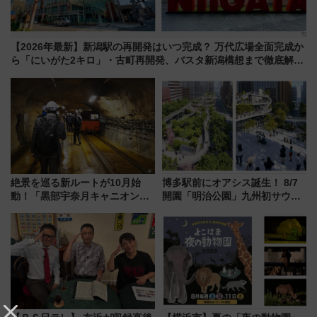
【2026年最新】新潟駅の再開発はいつ完成？ 万代広場全面完成か
ら「にいがた2キロ」・古町再開発、バスタ新潟構想まで徹底解
説！
絶景を巡る新ルートが10月始
博多駅前にオアシス誕生！ 8/7
動！「黒部宇奈月キャニオンル
開園「明治公園」九州初サウナ
ート」と旅の拠点「欅平ラウン
TOTOPAや日本一のピザなど絶
ジ」がオープン
品グルメ登場で駅前の過ごし方
はどう変わる？