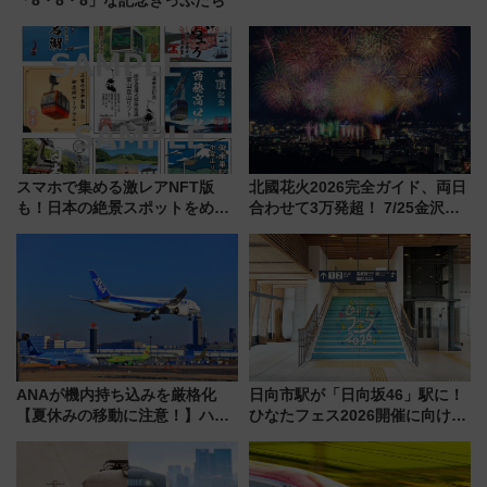
スマホで集める激レアNFT版
北國花火2026完全ガイド、両日
も！日本の絶景スポットをめぐ
合わせて3万発超！ 7/25金沢大
って集める「索道印(さくどうい
会・8/1川北大会の2つの花火大
ん)」企画がスタート
会の日程・アクセス・観覧席ま
とめ（石川県）
ANAが機内持ち込みを厳格化
日向市駅が「日向坂46」駅に！
【夏休みの移動に注意！】ハン
ひなたフェス2026開催に向けJR
ドバッグやPCケースも対象の
九州が記念きっぷや臨時列車で
「身の回り品」新サイズ制限
全力応援 夜行列車「ドリーム
(40×30×20cm)おさらい
おひさま号」も走る