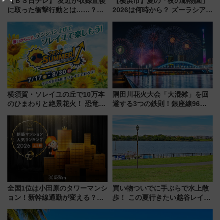
【ＢＳ日テレ】 友近が収録直後
【横浜市】夏の「夜の動物園」
に取った衝撃行動とは……？
2026は何時から？ ズーラシア・
『友近・礼二の妄想トレイン』
野毛山・金沢の電車アクセスや
で極上の夏祭り鉄道旅を放送
見どころ、限定イベントを徹底
解説！
横須賀・ソレイユの丘で10万本
隅田川花火大会「大混雑」を回
のひまわりと絶景花火！ 恐竜や
避する3つの鉄則！銀座線96本
ドッグプールなど三浦半島の日
増発･浅草線臨時ダイヤ･スカイ
帰りお出かけ最新情報（2026年
ツリー駅の規制まとめ 7/25開催
7月17日～開催）
（2026年）
全国1位は小田原のタワーマンシ
買い物ついでに手ぶらで水上散
ョン！新幹線通勤が変える？
歩！ この夏行きたい越谷レイク
「住みたい街」の最新トレンド
タウンの新たな水辺の憩いエリ
【新築マンション人気ランキン
ア「LAKESIDE PARK」（埼玉