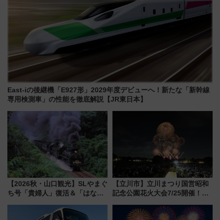
East-iの後継機「E927形」2029年度デビューへ！新たな「新幹線
専用検測車」の性能を徹底解説【JR東日本】
【2026秋・山口観光】SLやまぐ
【立川市】立川まつり国営昭和
ち号「貴婦人」復活＆「はなあ
記念公園花火大会7/25開催！
かり」初走行区間も！山口DCの
5000発の花火が夜を彩る 今年は
注目観光列車まとめ きっぷの取
混雑に要注意、その理由は