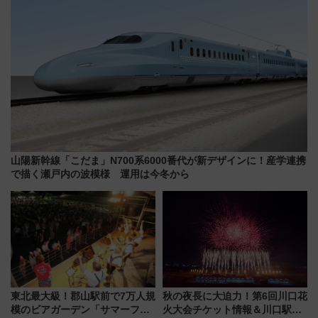
山陽新幹線「こだま」N700系6000番代が新デザインに！産学連携
で描く瀬戸内の波模様 運用は今冬から
東北最大級！郡山駅前で7万人規
秋の夜長に大迫力！第6回川口花
模のビアガーデン「サマーフェ
火大会チケット情報＆川口駅か