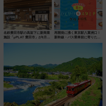
会」は8月11日開催！
美旅「何もしない贅沢」を体験
してみない？
名鉄豊田市駅の高架下に新商業
再開発に沸く東京駅八重洲口！
施設「μPLAT 豊田市」が8月26
新幹線・バス乗車前に寄りたい
日開業！全8店舗が出店し街の新
「ヤエチカ」2026年夏の「ひん
たな玄関口へ
やり＆スタミナグルメ」6選【新
店舗も！】