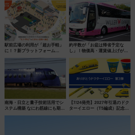
15日スタート
ー当時の停車駅」を再現 運転
時刻や特急券の買い方を紹介
駅前広場の利用が「超お手軽」
約半数が「お盆は帰省予定な
に！？新プラットフォーム
し」！物価高・運賃値上げが財
「HirakeBA」8月3日始動、ス
布を直撃、往復1万円以内なら帰
マホで簡単申請 物販や演奏会な
りたいけど……【WILLER お盆
どに【JR東日本】
帰省動向調査】
南海・日立と量子技術活用でシ
【7/24発売】2027年引退のドク
ステム構築 なにわ筋線にも期待
ターイエロー（T5編成）記念グ
乗務員・車両計画作業を短縮へ
ッズ7種が登場！ 新幹線車内放
送の目覚まし時計など通販・販
売店舗まとめ