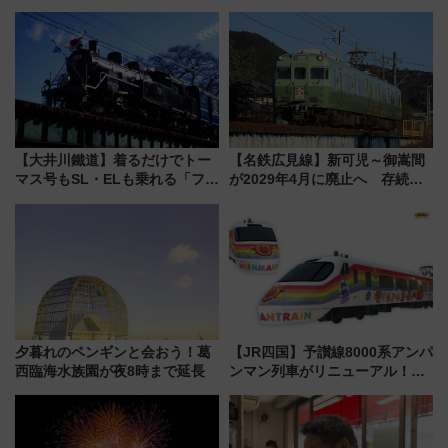
スタ IN KORIYAMA 2026」
らのアクセスガイド
7/24-26開催！ 有料席はJRE
MALLで予約可能
【大井川鐵道】着るだけでトー
【名鉄広見線】新可児～御嵩間
マス号もSL・ELも乗れる「フリ
が2029年4月に廃止へ 存続協
ーきっぷTシャツ」8月6日より
議終了で100年の歴史に幕
受注販売
夕暮れのペンギンと会おう！葛
【JR四国】予讃線8000系アンパ
西臨海水族園が夜8時まで延長
ンマン列車がリニューアル！内
外装デザイン公開 デビューは
今年12月