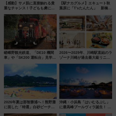
【感動】サメ肌に直接触れる貴
【駅ナカグルメ】エキュート秋
重なチャンス！子どもも虜にな
葉原に「T’sたんたん」 新橋に
る鴨川シーワールド「エイとサ
551蓬莱のDNAを継ぐ「東京豚
メのタッチングプール」【夏休
饅」、オムライス専門店「肉と
み限定企画】
たまご」新グルメ続々登場！
【2026年8月】
嵯峨野観光鉄道、「DE10 機関
2026〜2029年、川崎駅直結のラ
車」や「SK200 運転台」見学ツ
ゾーナ川崎が過去最大級リニュ
アーを開催！ ラストランイベン
ーアル！ フードコート拡大など
トの一環で激レア体験できちゃ
「いつから何が変わるか」徹底
うかも 参加方法やスケジュール
解説！
をご紹介
2026年夏は那智勝浦へ！熊野灘
沖縄・小浜島「はいむるぶし」
に面した「特選」白砂ビーチは
に最高峰プールヴィラ誕生！ 石
必見 「第17回那智勝浦町花火大
垣島から船で向かう究極のご褒