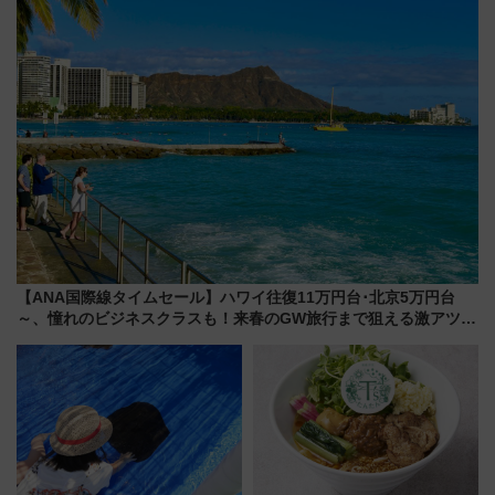
グ】
県越谷市）
【ANA国際線タイムセール】ハワイ往復11万円台･北京5万円台
～、憧れのビジネスクラスも！来春のGW旅行まで狙える激アツ路
線まとめ（8/10まで）