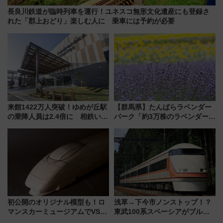
長良川鉄道が臨時列車を運行！ユネスコ無形文化遺産にも登録さ
れた「郡上おどり」楽しむ人に 乗車には予約が必要
来館1422万人突破！ゆめが丘駅
【群馬県】たんばらラベンダー
の乗降人員は2.4倍に 相鉄いず
パーク「約3万株のラベンダー」
み野線「ゆめが丘ソラトス」2周
が見頃！新幹線＆無料送迎バス
年祭にそうにゃん＆DB.スター
で都心から約1時間半で夏の絶景
マンが登場
を！
初公開のオリジナル模型も！ロ
浅草→下今市ノンストップ！？
マンスカーミュージアムでVSE
東武100系スペーシアがブルー
の設計秘話に迫る企画展が7月
リボン賞35周年記念で「デビュ