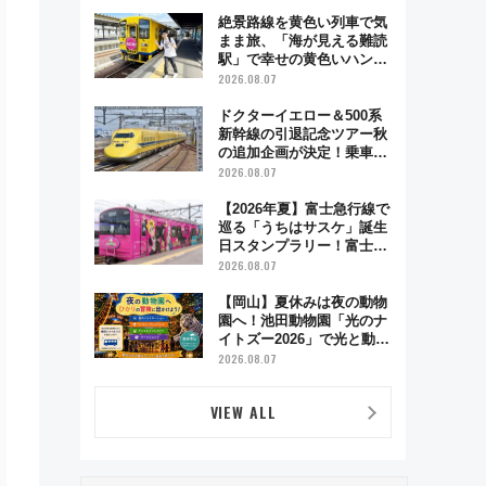
絶景路線を黄色い列車で気
まま旅、「海が見える難読
駅」で幸せの黄色いハンカ
チに願いを 「新・鉄道ひ
2026.08.07
とり旅」279回目の舞台は
「島原鉄道」
ドクターイエロー＆500系
新幹線の引退記念ツアー秋
の追加企画が決定！乗車体
験やグッズ・ホテル情報ま
2026.08.07
とめ
【2026年夏】富士急行線で
巡る「うちはサスケ」誕生
日スタンプラリー！富士急
ハイランド限定グルメ＆グ
2026.08.07
ッズ徹底ガイド
【岡山】夏休みは夜の動物
園へ！池田動物園「光のナ
イトズー2026」で光と動物
が彩る特別な夜
2026.08.07
VIEW ALL