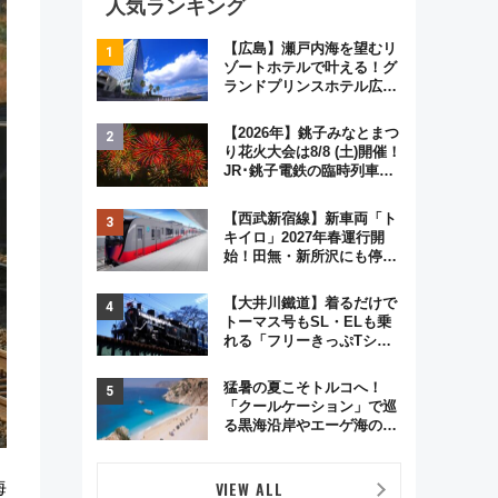
人気ランキング
【広島】瀬戸内海を望むリ
ゾートホテルで叶える！グ
ランドプリンスホテル広島
のフォトウエディング＆カ
ジュアルパーティープラン
【2026年】銚子みなとまつ
り花火大会は8/8 (土)開催！
JR･銚子電鉄の臨時列車や
アクセス情報、利根川に咲
く8,000発の大迫力＆屋台
【西武新宿線】新車両「ト
を満喫
キイロ」2027年春運行開
始！田無・新所沢にも停
車 2028年春には「第2
弾」も
【大井川鐵道】着るだけで
トーマス号もSL・ELも乗
れる「フリーきっぷTシャ
ツ」8月6日より受注販売
猛暑の夏こそトルコへ！
「クールケーション」で巡
る黒海沿岸やエーゲ海の避
暑リゾート 関連検索数が
前年比237％増、ナショジ
オも認める『2026年に訪れ
VIEW ALL
海