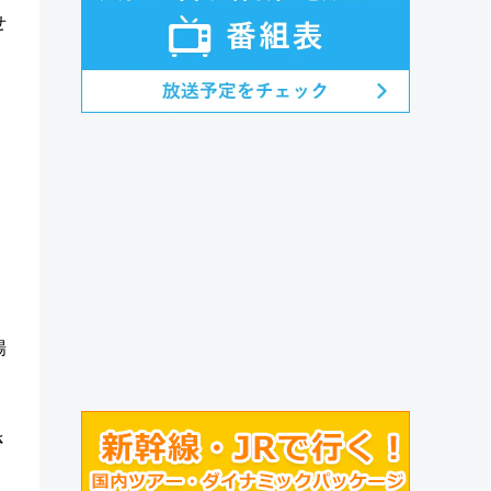
せ
場
さ