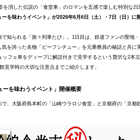
に姿を消した伝説の「食堂車」のロマンを五感で楽しむ特別な2
ーを味わうイベント」が2026年6月6日（土）・7日（日）に
画で知られる「旅々列車たび」。1日目は、鉄道ファンの聖地・
人気を誇った名物「ビーフシチュー」を元乗務員の秘話と共に
ュッフェ車をディープに解説付きで見学するという贅沢な2本
物館見学時の大切な注意点までご紹介します。
ニューを味わうイベント」開催概要
ので、大阪府島本町の「山崎ウラロジ食堂」と京都府の「京都