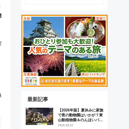
るべき世界の旅先』
日
開
実
立
鉄
最新記事
【2026年版】夏休みに家族
で夜の動物園はいかが？東
山動植物園＆のんほいパー
ク「ナイトZOO」開催情報
2026.08.07