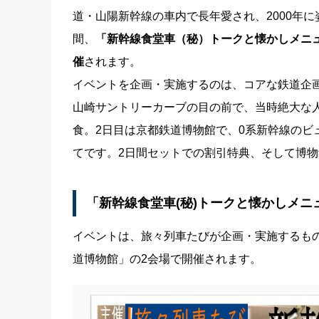
道・山陽新幹線の車内で長年愛され、2000年
間、
「新幹線食堂車（秘）トークと懐かしメニュ
催
されます。
イベントを企画・実施するのは、コアな鉄道企
山崎サントリーカーブの目の前で、当時絶大な
食。2日目は京都鉄道博物館で、0系新幹線のビ
てです。2日間セットでの割引特典、そして博
「新幹線食堂車(秘)トークと懐かしメ
イベントは、旅々列車たびが企画・実施するも
道博物館」の2会場で開催されます。