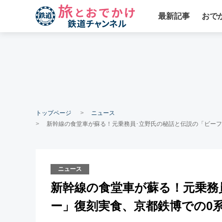
最新記事
おで
トップページ
ニュース
新幹線の食堂車が蘇る！元乗務員･立野氏の秘話と伝説の「ビーフシ
ニュース
新幹線の食堂車が蘇る！元乗務
ー」復刻実食、京都鉄博での0系ビ