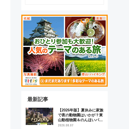
最新記事
【2026年版】夏休みに家族
で夜の動物園はいかが？東
山動植物園＆のんほいパー
ク「ナイトZOO」開催情報
2026.08.07