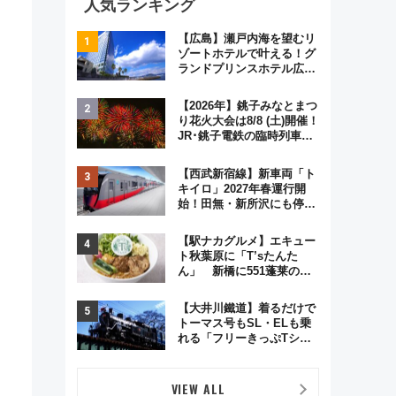
人気ランキング
【広島】瀬戸内海を望むリ
ゾートホテルで叶える！グ
ランドプリンスホテル広島
のフォトウエディング＆カ
ジュアルパーティープラン
【2026年】銚子みなとまつ
り花火大会は8/8 (土)開催！
JR･銚子電鉄の臨時列車や
アクセス情報、利根川に咲
く8,000発の大迫力＆屋台
【西武新宿線】新車両「ト
を満喫
キイロ」2027年春運行開
始！田無・新所沢にも停
車 2028年春には「第2
弾」も
【駅ナカグルメ】エキュー
ト秋葉原に「T’sたんた
ん」 新橋に551蓬莱の
DNAを継ぐ「東京豚饅」、
オムライス専門店「肉とた
【大井川鐵道】着るだけで
まご」新グルメ続々登場！
トーマス号もSL・ELも乗
【2026年8月】
れる「フリーきっぷTシャ
ツ」8月6日より受注販売
VIEW ALL