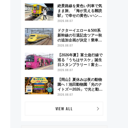
絶景路線を黄色い列車で気
まま旅、「海が見える難読
駅」で幸せの黄色いハンカ
チに願いを 「新・鉄道ひ
2026.08.07
とり旅」279回目の舞台は
「島原鉄道」
ドクターイエロー＆500系
新幹線の引退記念ツアー秋
の追加企画が決定！乗車体
験やグッズ・ホテル情報ま
2026.08.07
とめ
【2026年夏】富士急行線で
巡る「うちはサスケ」誕生
日スタンプラリー！富士急
ハイランド限定グルメ＆グ
2026.08.07
ッズ徹底ガイド
【岡山】夏休みは夜の動物
園へ！池田動物園「光のナ
イトズー2026」で光と動物
が彩る特別な夜
2026.08.07
VIEW ALL