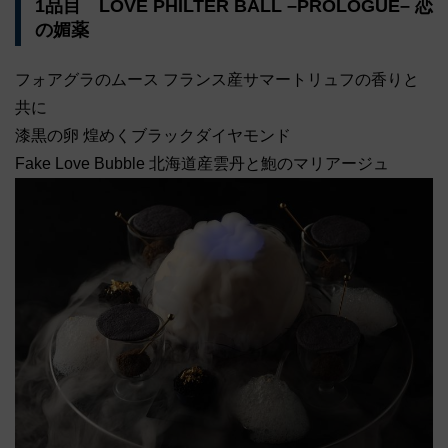
1品目 LOVE PHILTER BALL –PROLOGUE– 恋
の媚薬
フォアグラのムース フランス産サマートリュフの香りと
共に
漆黒の卵 煌めくブラックダイヤモンド
Fake Love Bubble 北海道産雲丹と鮑のマリアージュ