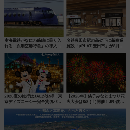
杯……工場直送生ビールや島グ
神秘的なデザイン
ルメが美味い
南海電鉄がなにわ筋線に乗り入
名鉄豊田市駅の高架下に新商業
れる「次期空港特急」の導入を
施設「μPLAT 豊田市」が8月26
決定！ピニンファリーナによる
日開業！全8店舗が出店し街の新
日本初の鉄道デザイン
たな玄関口へ
2026夏の旅行はJALがお得！東
【2026年】銚子みなとまつり花
京ディズニーシー完全貸切パー
火大会は8/8 (土)開催！JR･銚子
ティー招待券が当たるキャンペ
電鉄の臨時列車やアクセス情
ーン始まる 条件は「夏の国内
報、利根川に咲く8,000発の大迫
線に2回搭乗」
力＆屋台を満喫