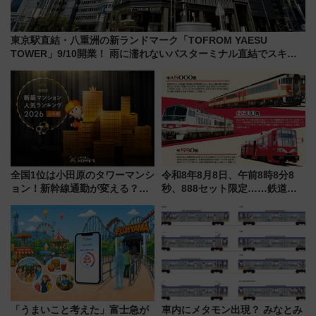
東京駅直結・八重洲の新ランドマーク「TOFROM YAESU
TOWER」9/10開業！ 雨に濡れないバスターミナル直結でスキマ
時間が充実
全国1位は小田原のタワーマンシ
令和8年8月8日、午前8時8分8
ョン！新幹線通勤が変える？
秒、888セット限定……鉄道各
「住みたい街」の最新トレンド
社の「8・8・8」な記念きっぷ
【新築マンション人気ランキン
たち
グ】
「うまいこと考えた」富士急が
車内にメタモン出現？ みなとみ