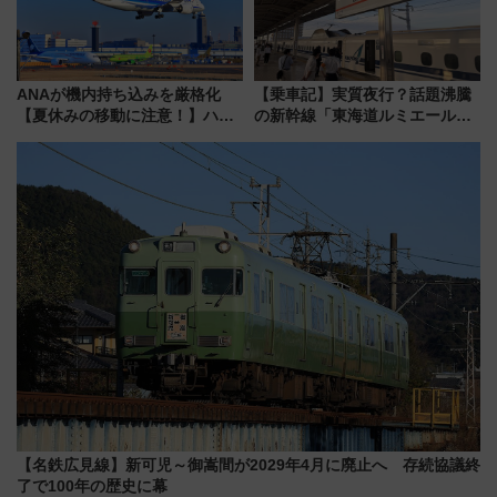
ANAが機内持ち込みを厳格化
【乗車記】実質夜行？話題沸騰
【夏休みの移動に注意！】ハン
の新幹線「東海道ルミエールエ
ドバッグやPCケースも対象の
クスプレス」に乗車してみた
「身の回り品」新サイズ制限
東京22時発、京都・新大阪に6
(40×30×20cm)おさらい
時台着 見どころは岐阜羽島の
素晴らし過ぎる朝
【名鉄広見線】新可児～御嵩間が2029年4月に廃止へ 存続協議終
了で100年の歴史に幕