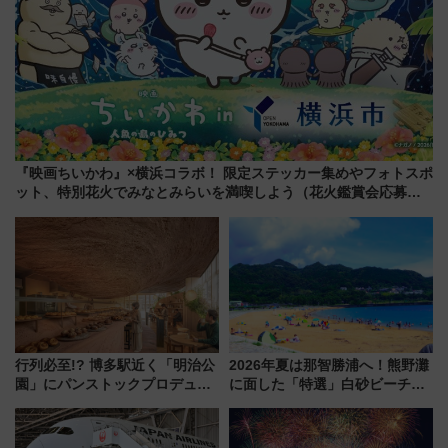
『映画ちいかわ』×横浜コラボ！ 限定ステッカー集めやフォトスポ
ット、特別花火でみなとみらいを満喫しよう（花火鑑賞会応募は
7/12まで！）
行列必至!? 博多駅近く「明治公
2026年夏は那智勝浦へ！熊野灘
園」にパンストックプロデュー
に面した「特選」白砂ビーチは
スの新業態『Land Bageri』8/7
必見 「第17回那智勝浦町花火大
オープン 秋からはビストロ営業
会」は8月11日開催！
も！