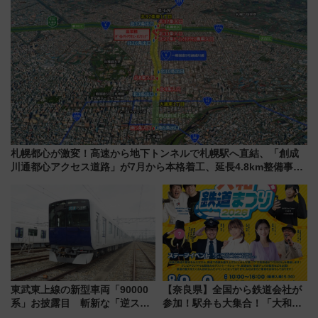
札幌都心が激変！高速から地下トンネルで札幌駅へ直結、「創成
川通都心アクセス道路」が7月から本格着工、延長4.8km整備事業
の全貌
東武東上線の新型車両「90000
【奈良県】全国から鉄道会社が
系」お披露目 斬新な「逆スラ
参加！駅弁も大集合！「大和鉄
ント式」の先頭形状と明るく開
道まつり2026」が8月8日・9日