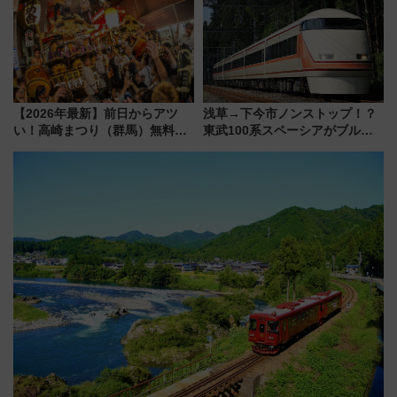
おひさま号」も走る
情報まとめ
【2026年最新】前日からアツ
浅草→下今市ノンストップ！？
い！高崎まつり（群馬）無料観
東武100系スペーシアがブルー
覧エリアから初開催100人みこ
リボン賞35周年記念で「デビュ
しまで
ー当時の停車駅」を再現 運転
時刻や特急券の買い方を紹介