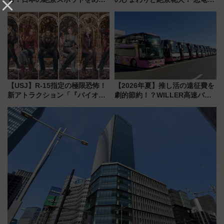
って集める「索道印(さくどうい
ドッグプールなど三浦半島の日
ん)」企画がスタート
帰りお出かけ最新情報（2026年
7月17日～開催）
【USJ】R-15指定の極限恐怖！
【2026年夏】推し活の遠征費を
新アトラクション「『バイオハ
劇的節約！？WILLER高速バス
ザード レクイエム』 ザ・ダイ
「1km5円セール」やワンコイン
ブ」今秋登場 ―予測不能の恐
温泉の最強ルート 予約期間・
怖に泣き叫べ―
対象路線まとめ