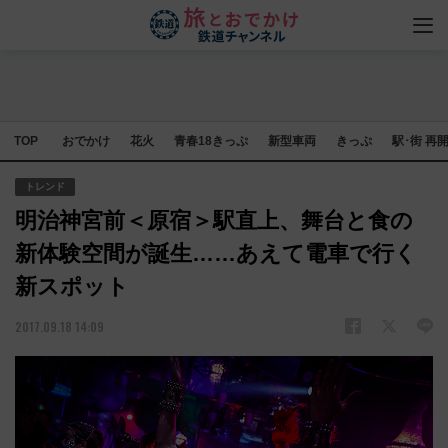
TOP
おでかけ
花火
青春18きっぷ
新型車両
きっぷ
駅･街 再
トレンド
明治神宮前＜原宿＞駅直上、舞台と食の
新体験空間が誕生……あえて電車で行く
新スポット
2017.09.18 14:09