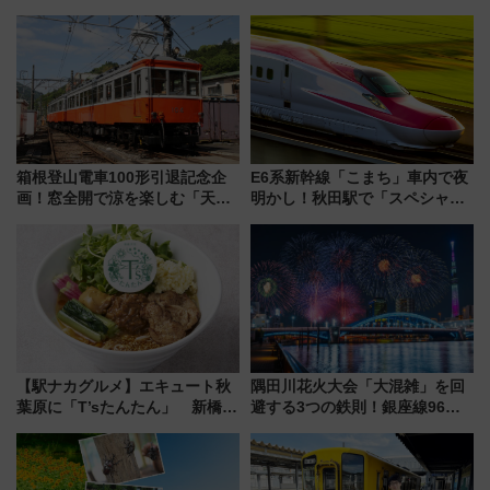
箱根登山電車100形引退記念企
E6系新幹線「こまち」車内で夜
画！窓全開で涼を楽しむ「天然
明かし！秋田駅で「スペシャル
クーラー体験号」と限定鉄コレ
ナイト」8月開催、料金や予約方
発売
法は？
【駅ナカグルメ】エキュート秋
隅田川花火大会「大混雑」を回
葉原に「T’sたんたん」 新橋に
避する3つの鉄則！銀座線96本
551蓬莱のDNAを継ぐ「東京豚
増発･浅草線臨時ダイヤ･スカイ
饅」、オムライス専門店「肉と
ツリー駅の規制まとめ 7/25開催
たまご」新グルメ続々登場！
（2026年）