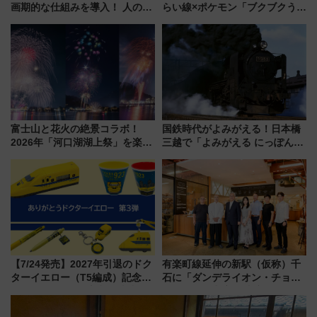
画期的な仕組みを導入！ 人のか
らい線×ポケモン「ブクブクうみ
わりにスマホが並ぶ「分身く
ぞこの街」ラッピング電車が運
ん」始動
行開始に！ この夏は直通列車で
横浜へ！
富士山と花火の絶景コラボ！
国鉄時代がよみがえる！日本橋
2026年「河口湖湖上祭」を楽し
三越で「よみがえる にっぽんの
む完全ガイド＆鉄道アクセスの
鉄道展」7/22-8/3開催、広田尚
ススメ
敬の名作写真も、駅弁フェスも
同時開催！
【7/24発売】2027年引退のドク
有楽町線延伸の新駅（仮称）千
ターイエロー（T5編成）記念グ
石に「ダンデライオン・チョコ
ッズ7種が登場！ 新幹線車内放
レート」が出店！ 東京メトロが
送の目覚まし時計など通販・販
1億円出資で挑む新時代のまちづ