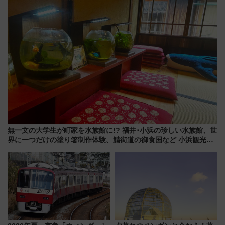
売店舗まとめ
くりとは？
無一文の大学生が町家を水族館に!? 福井･小浜の珍しい水族館、世
界に一つだけの塗り箸制作体験、鯖街道の御食国など 小浜観光レ
ポ 第2弾