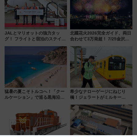
JALとマリオットの強力タッ
北國花火2026完全ガイド、両日
グ！ フライトと宿泊のステイタ
合わせて3万発超！ 7/25金沢大
スマッチでFLY ON ポイントや
会・8/1川北大会の2つの花火大
上級会員資格を効率よく獲得す
会の日程・アクセス・観覧席ま
る方法を解説
とめ（石川県）
猛暑の夏こそトルコへ！「クー
希少なナローゲージにねじり
ルケーション」で巡る黒海沿岸
橋！ジェラートがミルキー
やエーゲ海の避暑リゾート 関
米！？「新・鉄道ひとり旅」
連検索数が前年比237％増、ナ
278回目の舞台は「三岐鉄道北
ショジオも認める『2026年に訪
勢線」
れるべき世界の旅先』