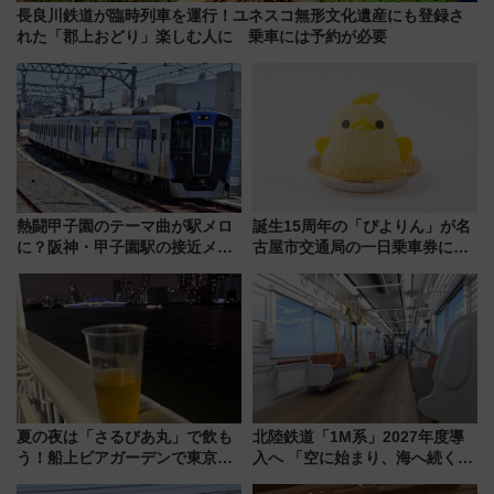
長良川鉄道が臨時列車を運行！ユネスコ無形文化遺産にも登録さ
れた「郡上おどり」楽しむ人に 乗車には予約が必要
熱闘甲子園のテーマ曲が駅メロ
誕生15周年の「ぴよりん」が名
に？阪神・甲子園駅の接近メロ
古屋市交通局の一日乗車券に！
ディがVaundy「かげろう」×向
東山線では貸切電車も登場【限
谷実アレンジの特別仕様へ、8月
定1万5000枚】
5日始発から
夏の夜は「さるびあ丸」で飲も
北陸鉄道「1M系」2027年度導
う！船上ビアガーデンで東京湾
入へ 「空に始まり、海へ続く」
の夜景を眺めながら軽く一
白山比咩神社をモチーフにした