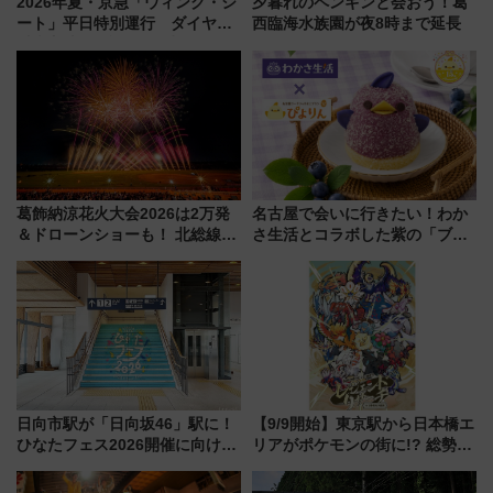
2026年夏・京急「ウィング・シ
夕暮れのペンギンと会おう！葛
ート」平日特別運行 ダイヤ・
西臨海水族園が夜8時まで延長
乗車方法を解説！2階建てバスや
三浦海岸を堪能できるお出かけ
プランもご紹介
葛飾納涼花火大会2026は2万発
名古屋で会いに行きたい！わか
＆ドローンショーも！ 北総線を
さ生活とコラボした紫の「ブル
使った穴場アクセスや臨時列
ーベリーぴよりん」期間限定販
車、観覧スポット情報と周辺観
売
光まとめ（7/28開催）
日向市駅が「日向坂46」駅に！
【9/9開始】東京駅から日本橋エ
ひなたフェス2026開催に向けJR
リアがポケモンの街に!? 総勢
九州が記念きっぷや臨時列車で
100匹以上が出現「レジェンド
全力応援 夜行列車「ドリーム
リサーチ」本格謎解き・グッズ