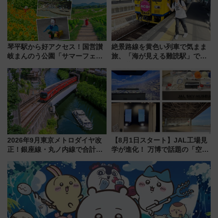
【2026年8月】
琴平駅から好アクセス！国営讃
絶景路線を黄色い列車で気まま
岐まんのう公園「サマーフェス
旅、「海が見える難読駅」で幸
タ」コキアに、ひまわりに、カ
せの黄色いハンカチに願いを
ブトムシに楽しいがいっぱい
「新・鉄道ひとり旅」279回目
の舞台は「島原鉄道」
2026年9月東京メトロダイヤ改
【8月1日スタート】JAL工場見
正！銀座線・丸ノ内線で合計
学が進化！ 万博で話題の「空飛
212本の大増発、混雑緩和に期
ぶクルマ」体験が常設化!? 期間
待
限定の歴代制服仮想試着体験も
レポート