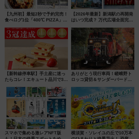
【九州初】最短2秒で予約完売！
【2026年最新】新潟駅の再開発
食べログ1位「400℃ PIZZA」が
はいつ完成？ 万代広場全面完成
博多駅すぐの明治公園に8/7オー
から「にいがた2キロ」・古町再
プン。もつ鍋風など限定メニュ
開発、バスタ新潟構想まで徹底
ーも
解説！
【新幹線停車駅】手土産に迷っ
ありがとう現行車両！嵯峨野ト
たらコレ！エキュート品川で3年
ロッコ貸切＆サンダーバードレ
連続売上1位を獲得した定番手土
ストランで語り合う秋の京都
産スイーツとは？
斉藤雪乃＆福原トシヒロと行
く！9月13日「京都の鉄道満喫
ツアー」開催
スマホで集める激レアNFT版
横須賀・ソレイユの丘で10万本
も！日本の絶景スポットをめぐ
のひまわりと絶景花火！ 恐竜や