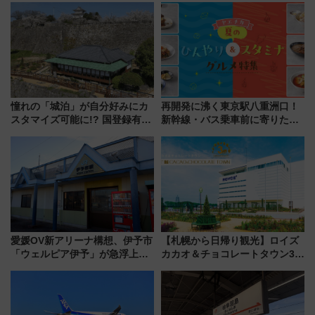
放的な車内空間に注目、デビュ
に開催決定
ーは9月
憧れの「城泊」が自分好みにカ
再開発に沸く東京駅八重洲口！
スタマイズ可能に!? 国登録有形
新幹線・バス乗車前に寄りたい
文化財・丸亀城「延寿閣別館」
「ヤエチカ」2026年夏の「ひん
にオーダーメイド型の宿泊プラ
やり＆スタミナグルメ」6選【新
ンが誕生！
店舗も！】
愛媛OV新アリーナ構想、伊予市
【札幌から日帰り観光】ロイズ
「ウェルピア伊予」が急浮上！
カカオ＆チョコレートタウン3周
サイボウズ青野社長の参加表明
年！ 9月は入場料半額やチョコ
で探る鉄道アクセスの未来
詰め放題を開催、ロイズタウン
駅からのアクセスも