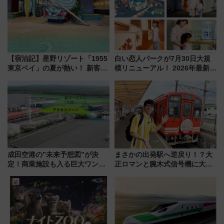
くりとは？
【宿泊記】星野リゾート「1955
白い恋人パークが7月30日大規
東京ベイ」の夏が熱い！ 新客室
模リニューアル！ 2026年最新の
「50sスターダムルーム」とア
新エリア・工場見学の見どころ
メリカングルメ＆絶品スイーツ
と料金・アクセスを徹底解説
を満喫（千葉県浦安市）
（札幌市）
成田空港の”未来予想図”が決
まさかの出発駅へ逆戻り！？大
定！商業施設も入る巨大ワンタ
正ロマンと腕木式信号機に大興
ーミナル、京成の高架新駅整備
奮「新・鉄道ひとり旅」277回
で新型特急が品川･羽田とを結
目の舞台は岐阜県の「明知鉄
ぶ！ JR空港駅は2面3線化！
道」