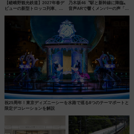
【嵯峨野観光鉄道】2027年春デ
乃木坂46〝駅と新幹線に降臨〟
ビューの新型トロッコ列車、い
音声ARで響くメンバーの声「真
よいよ試運転開始へ！現行車両
夏の全国ツアー2026」
は2026年で引退
祝25周年！東京ディズニーシーを水路で巡る8つのテーマポートと
限定デコレーションを解説