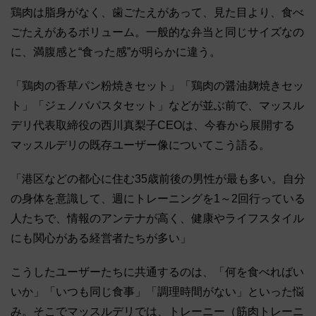
鶏肉は脂身がなく、歯ごたえがあって、見た目より、食べ
ごたえがあるボリューム。一般的な弁当と同じサイズなの
に、満腹感と“食った感”が明らかに違う。
「鶏肉の香草パン粉焼きセット」「鶏肉の醤油麹焼きセッ
ト」「ジェノバパスタセット」などが並ぶ前で、マッスル
デリ代表取締役の西川真梨子CEOは、今春から展開する
マッスルデリの既存ユーザー像についてこう語る。
「港区などの都心に住む35歳前後の男性が最も多い。自分
の身体を意識して、週にトレーニングを1～2回行っている
人たちで、情報のアンテナが高く、健康やライフスタイル
にも関心がある経営者たちが多い」
こうしたユーザーたちに共通するのは、「何を食べればい
いか」「いつも同じ食事」「調理時間がない」といった悩
み。そこでマッスルデリでは、トレーニー（筋肉トレーニ