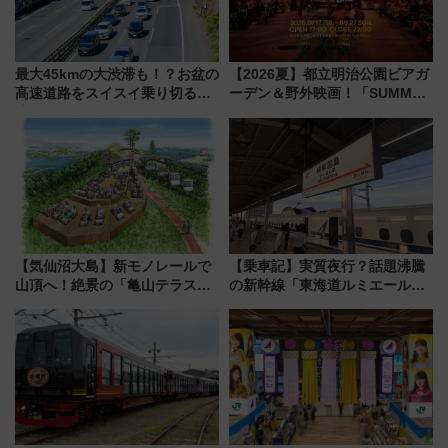
最大45kmの大渋滞も！？お盆の
【2026夏】都立明治公園ビアガ
高速道路をスイスイ乗り切る快
ーデン＆野外映画！「SUMMER
適ドライブ術
LOUNGE」のアクセスと上映ス
ケジュール 夜風とビール、映画
を満喫！
【気仙沼大島】新モノレールで
【乗車記】実質夜行？話題沸騰
山頂へ！絶景の「亀山テラス
の新幹線「東海道ルミエールエ
360°」が7月19日オープン、休
クスプレス」に乗車してみた
暇村のお得な日帰りプランも登
東京22時発、京都・新大阪に6
場
時台着 見どころは岐阜羽島の
素晴らし過ぎる朝