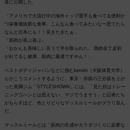
道に公開した。
「アメリカで大流行中の海外トップ選手も食べてる便利か
つ栄養価抜群な食事。こんなん食べてみたいなー思てたら
なんと日本にも！！笑きたきたぁ」
「筋肉が喜ぶ喜ぶ」
「おかんも美味しい言うて半分取られた。 鶏肉全て皮剥
がれてるし健康、筋肉に最適ですやん！」
ベストボディジャパンなどに挑むkenshi（大阪体育大学）
らがこうコメントするように、東京・赤坂の三分坂を上が
った美脚ジム「STYLESHOWN」には、「見た目はトレー
ニングゴハンとは思えない、マジでうまそう」と記者たち
がもらすほど、色とりどりなマッスルミールがズラリ並ん
だ。
マッスルミールとは「筋肉の生成やカラダづくりに必要な