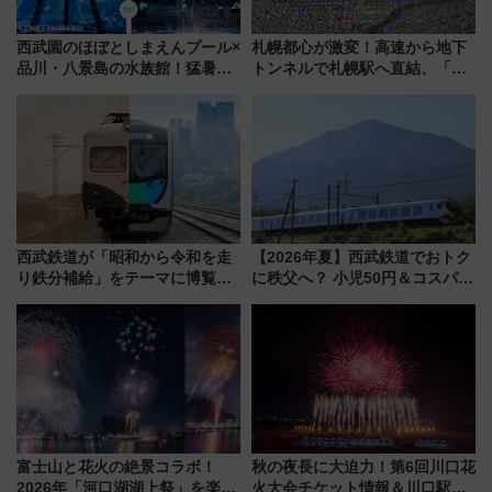
西武園のほぼとしまえんプール×
札幌都心が激変！高速から地下
品川・八景島の水族館！猛暑を
トンネルで札幌駅へ直結、「創
乗り切る「アクティブパス」で
成川通都心アクセス道路」が7月
夏休みをお得に楽しむ！
から本格着工、延長4.8km整備
事業の全貌
西武鉄道が「昭和から令和を走
【2026年夏】西武鉄道でおトク
り鉄分補給」をテーマに博覧会
に秩父へ？ 小児50円＆コスパ最
を実施！くすのきホールで8月
強きっぷで「安・近・短」な家
14日から 新車両「トキイロ」体
族旅行！ 深夜の正丸トンネル探
験ブースも アクセスや申込方法
検や特急ラビューも
を解説
富士山と花火の絶景コラボ！
秋の夜長に大迫力！第6回川口花
2026年「河口湖湖上祭」を楽し
火大会チケット情報＆川口駅か