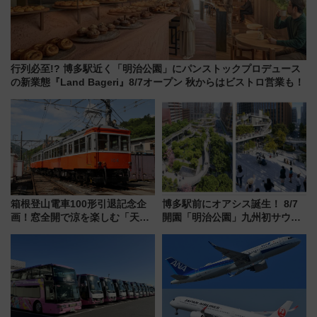
行列必至!? 博多駅近く「明治公園」にパンストックプロデュース
の新業態『Land Bageri』8/7オープン 秋からはビストロ営業も！
箱根登山電車100形引退記念企
博多駅前にオアシス誕生！ 8/7
画！窓全開で涼を楽しむ「天然
開園「明治公園」九州初サウナ
クーラー体験号」と限定鉄コレ
TOTOPAや日本一のピザなど絶
発売
品グルメ登場で駅前の過ごし方
はどう変わる？