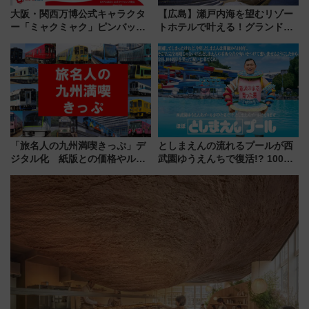
大阪・関西万博公式キャラクタ
【広島】瀬戸内海を望むリゾー
ー「ミャクミャク」ピンバッジ
トホテルで叶える！グランドプ
新登場！関西の駅構内などで7月
リンスホテル広島のフォトウエ
中旬発売
ディング＆カジュアルパーティ
ープラン
「旅名人の九州満喫きっぷ」デ
としまえんの流れるプールが西
ジタル化 紙版との価格やルー
武園ゆうえんちで復活!? 100周
ルの違いを解説
年記念企画＆「春日のうん○スラ
イダー」に注目 2026年夏は所
沢へ遊びに行こう