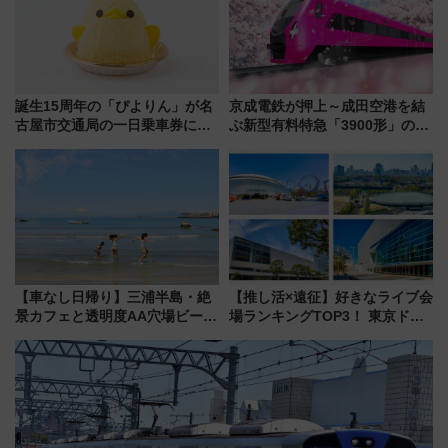
誕生15周年の「ぴよりん」が名
京成電鉄が押上～成田空港を結
古屋市交通局の一日乗車券に！
ぶ新型有料特急「3900形」のコ
東山線では貸切電車も登場【限
ンセプト・デザイン公開 愛称
定1万5000枚】
募集も実施
【車なし日帰り】三浦半島・絶
【推し活×遠征】好きなライブ会
景カフェと透明度AA穴場ビーチ
場ランキングTOP3！ 東京ドー
を巡る！ おトクな電車きっぷ活
ムや大阪城ホールが選ばれる理
用してストレスフリー旅へ行こ
由と交通アクセス術、ライブ会
う！
場に何を求める？