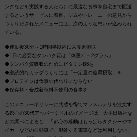
ングなどを実践する人たち）に最適な食事を自宅まで配送
するというサービスに着目。ジムやトレーニーの意見から
つくりだされたメニューには、次のような想いが込められ
ている。
◆運動後30分～1時間半以内に栄養素摂取
◆1日に必要なタンパク質は「体重×1～2グラム」
◆タンパク質吸収のためにビタミンB6を
◆継続的なカラダづくりには「一定量の糖質摂取」を
◆プロテインは食事の代わりにならない
◆保存料・合成着色料不使用の食事を
このメニューポリシーに共感を得てマッスルデリを注文す
る都心の30代アッパーミドルのイメージは、大手出版社な
どの調べによると、「都心の移動はもっぱらタクシーやマ
イカーなどの自動車で、混雑する電車などは利用しない」