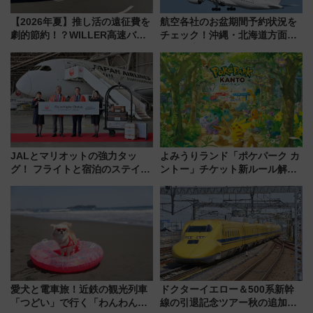
【2026年夏】推し活の遠征費を
航空各社のお盆期間予約状況を
劇的節約！？WILLER高速バス
チェック！沖縄・北海道方面は
「1km5円セール」やワンコイン
予約急増中、いまから狙うべき
温泉の最強ルート 予約期間・
日は？
対象路線まとめ
JALとマリオットの強力タッ
よみうりランド「ポケパーク カ
グ！ フライトと宿泊のステイタ
ントー」チケット新ルール解
スマッチでFLY ON ポイントや
説！購入制限の緩和と入場時の
上級会員資格を効率よく獲得す
本人確認が11月スタート
る方法を解説
愛犬と電車旅！近鉄の観光列車
ドクターイエロー＆500系新幹
「つどい」で行く「わんわん列
線の引退記念ツアー秋の追加企