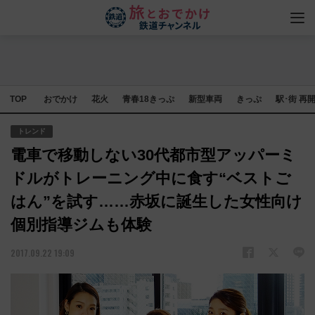
TOP
おでかけ
花火
青春18きっぷ
新型車両
きっぷ
駅･街 再
トレンド
電車で移動しない30代都市型アッパーミ
ドルがトレーニング中に食す“ベストご
はん”を試す……赤坂に誕生した女性向け
個別指導ジムも体験
2017.09.22 19:09