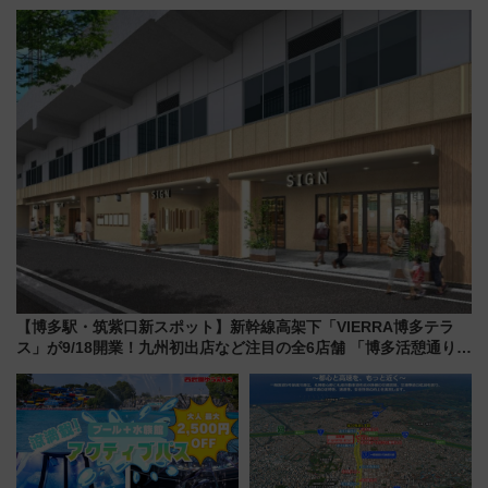
車」第5弾！海辺のBBQも楽し
画が決定！乗車体験やグッズ・
める日帰りツアー
ホテル情報まとめ
【博多駅・筑紫口新スポット】新幹線高架下「VIERRA博多テラ
ス」が9/18開業！九州初出店など注目の全6店舗 「博多活憩通り」
も一新