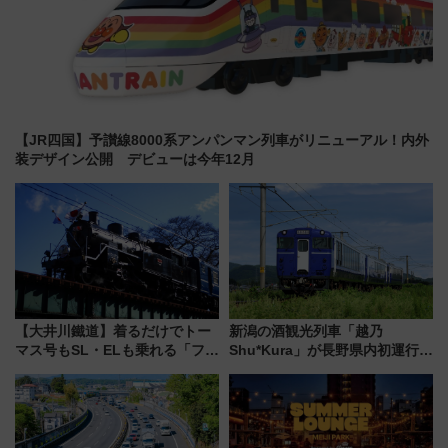
【JR四国】予讃線8000系アンパンマン列車がリニューアル！内外
装デザイン公開 デビューは今年12月
【大井川鐵道】着るだけでトー
新潟の酒観光列車「越乃
マス号もSL・ELも乗れる「フリ
Shu*Kura」が長野県内初運行！
ーきっぷTシャツ」8月6日より
地酒と食を味わう信州プレDC特
受注販売
別企画