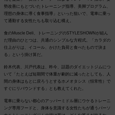
勢改善にもとづいたトレーニング指導、美脚プログラム、
理想の身体に導く食事指導」といった狙いで、電車に乗っ
て通勤する女性たちも取り込む構え。
食のMuscle Deli、トレーニングのSTYLESHOWNが組ん
だ理由のひとつは、共通のシンプルな方程式。「カラダの
仕上がりは、イコール、かけた負荷と食べたもので決ま
る」という掛け算だ。
鈴木代表、川戸代表は、昨今、話題のダイエットジムにつ
いて「たとえば短期間で体重が劇的に減ったとしても、人
間の身体はもとに戻ろうとするホメオタシス（恒常性）で
すぐにリバウンドする」とも教えてくれた。
電車に乗らない都心のアッパーミドル層にウケるトレーニ
ング専用フードと、身体を意識する女性たちが通うパーソ