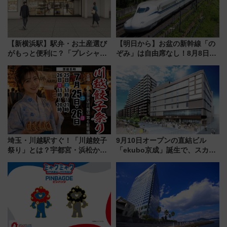
【新横浜駅】駅弁・お土産選び
【明日から】お盆の新幹線「の
がもっと便利に？「プレシャス
ぞみ」は自由席なし！8月8日午
デリ＆ギフト新横浜」がオープ
前はほぼ満席…でも数時間ズラ
ン 場所や営業時間・限定弁当
せば空きが見つかることも 混
を紹介
雑避ける「空席」探しのコツ
埼玉・川越駅すぐ！「川越餃子
9月10日オープンの直結ビル
祭り」とは？宇都宮・浜松から
「ekubo京成」誕生で、スカイ
ご当地和牛まで全国の人気餃子
ライナーも停まる巨大ハブ駅・
を食べ比べ【7月25日・26日開
新鎌ヶ谷はどう変わる？ 全テナ
催】
ント情報も公開！