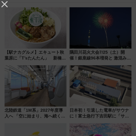
【駅ナカグルメ】エキュート秋
隅田川花火大会7/25（土）開
葉原に「T’sたんたん」 新橋に
催！銀座線96本増発と 激混みの
551蓬莱のDNAを継ぐ「東京豚
「浅草駅」を回避する最寄り駅･
饅」、オムライス専門店「肉と
アクセス攻略法、2万発の花火が
たまご」新グルメ続々登場！
都心の夜に！
【2026年8月】
北陸鉄道「1M系」2027年度導
日本初！引退した電車がサウナ
入へ 「空に始まり、海へ続く」
に！富士急行下吉田駅に「サ電
白山比咩神社をモチーフにした
（SADEN）」2026年12月開
神秘的なデザイン
業 行き交う電車の音や振動を
感じながら「ととのう」新感覚