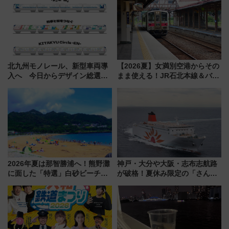
北九州モノレール、新型車両導
【2026夏】女満別空港からその
入へ 今日からデザイン総選挙
まま使える！JR石北本線＆バス
始まる
乗り放題「北見・網走周遊フリ
ーパス」でおトクに道東観光
（8/3発売）
2026年夏は那智勝浦へ！熊野灘
神戸・大分や大阪・志布志航路
に面した「特選」白砂ビーチは
が破格！夏休み限定の「さんふ
必見 「第17回那智勝浦町花火大
らわあスペシャルセール」スタ
会」は8月11日開催！
ート 夕朝食ビュッフェ付きで
快適な船旅はいかが？