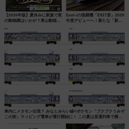
【2026年版】夏休みに家族で夜
East-iの後継機「E927形」2029
の動物園はいかが？東山動植物
年度デビューへ！新たな「新幹
園＆のんほいパーク「ナイト
線専用検測車」の性能を徹底解
ZOO」開催情報
説【JR東日本】
車内にメタモン出現？ みなとみらい線×ポケモン「ブクブクうみぞ
この街」ラッピング電車が運行開始に！ この夏は直通列車で横浜
へ！