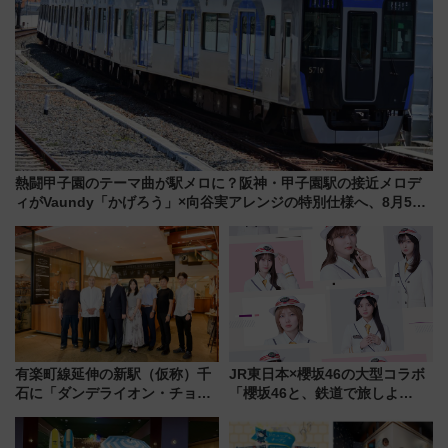
熱闘甲子園のテーマ曲が駅メロに？阪神・甲子園駅の接近メロデ
ィがVaundy「かげろう」×向谷実アレンジの特別仕様へ、8月5日
始発から
有楽町線延伸の新駅（仮称）千
JR東日本×櫻坂46の大型コラボ
石に「ダンデライオン・チョコ
「櫻坂46と、鉄道で旅しよ
レート」が出店！ 東京メトロが
う。」が7月20日より始動！新
1億円出資で挑む新時代のまちづ
潟・長野・庄内へ