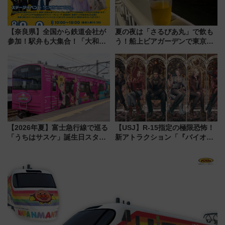
【奈良県】全国から鉄道会社が
夏の夜は「さるびあ丸」で飲も
参加！駅弁も大集合！「大和鉄
う！船上ビアガーデンで東京湾
道まつり2026」が8月8日・9日
の夜景を眺めながら軽く一
に開催決定
杯……工場直送生ビールや島グ
ルメが美味い
【2026年夏】富士急行線で巡る
【USJ】R-15指定の極限恐怖！
「うちはサスケ」誕生日スタン
新アトラクション「『バイオハ
プラリー！富士急ハイランド限
ザード レクイエム』 ザ・ダイ
定グルメ＆グッズ徹底ガイド
ブ」今秋登場 ―予測不能の恐
怖に泣き叫べ―