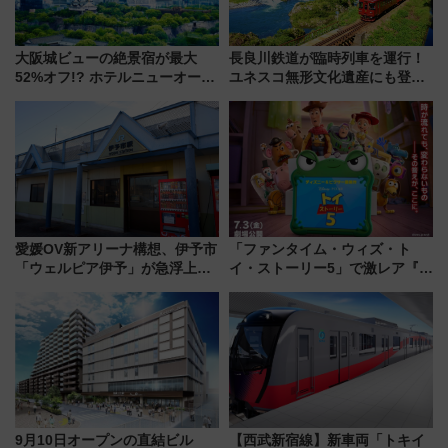
大阪城ビューの絶景宿が最大
長良川鉄道が臨時列車を運行！
52%オフ!? ホテルニューオータ
ユネスコ無形文化遺産にも登録
ニ大阪の40周年「夏のタイムセ
された「郡上おどり」楽しむ人
ール」で秋の関西旅を豪華にす
に 乗車には予約が必要
る方法（8月20日まで！）
愛媛OV新アリーナ構想、伊予市
「ファンタイム・ウィズ・ト
「ウェルピア伊予」が急浮上！
イ・ストーリー5」で激レア『ロ
サイボウズ青野社長の参加表明
ルカナ』カードをゲット！最新
で探る鉄道アクセスの未来
デコレーションも徹底解説
9月10日オープンの直結ビル
【西武新宿線】新車両「トキイ