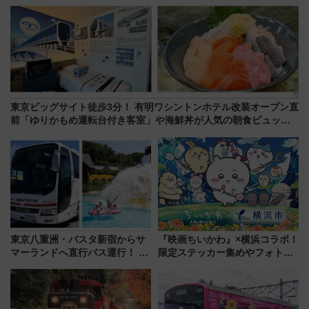
東京ビッグサイト徒歩3分！ 有明ワシントンホテル改装オープン直
前「ゆりかもめ運転台付き客室」や海鮮丼が人気の朝食ビュッフ
ェを現地レポ
東京八重洲・バスタ新宿からサ
『映画ちいかわ』×横浜コラボ！
マーランドへ直行バス運行！ お
限定ステッカー集めやフォトス
トクな1Dayパスで夏のプールと
ポット、特別花火でみなとみら
推し活を楽しもう！（2026年
いを満喫しよう（花火鑑賞会応
8/1～31）
募は7/12まで！）