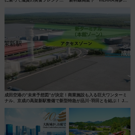
に乗って滋賀の美食フレンチを
新幹線高架下「VIERRA博多テ
堪能？ 大人気レストラン列車
ラス」が9/18開業！九州初出店
「52席の至福」で味わう近江牛
など注目の全6店舗 「博多活憩
や伝統文化の特別コラボ
通り」も一新
成田空港の”未来予想図”が決定！商業施設も入る巨大ワンターミ
ナル、京成の高架新駅整備で新型特急が品川･羽田とを結ぶ！ JR
空港駅は2面3線化！