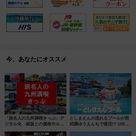
今、あなたにオススメ
「旅名人の九州満喫きっぷ」デ
としまえんの流れるプールが西
ジタル化 紙版との価格やルー
武園ゆうえんちで復活!? 100周
ルの違いを解説
年記念企画＆「春日のうん○スラ
イダー」に注目 2026年夏は所