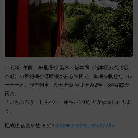
11月3日午前、JR肥薩線 葉木～坂本間（熊本県八代市坂
本町）の警報機や遮断機がある踏切で、重機を載せたトレ
ーラーと、観光列車「かわせみ やませみ2号」3両編成が
衝突。
「いさぶろう・しんぺい」用キハ140などが損傷したもよ
う。
肥薩線 衝突事故 その2
pic.twitter.com/LIosXz7WlS