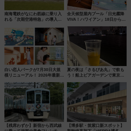
南海電鉄がなにわ筋線に乗り入
全天候型屋内プール「日光霧降
れる「次期空港特急」の導入を
VIVA！ハワイアン」18日から営
決定！ピニンファリーナによる
業開始 小さなお子様連れのフ
日本初の鉄道デザイン
ァミリーから大人まで幅広い世
代が一日中楽しる夏のリゾート
を楽しんで
白い恋人パークが7月30日大規
夏の夜は「さるびあ丸」で飲も
模リニューアル！ 2026年最新の
う！船上ビアガーデンで東京湾
新エリア・工場見学の見どころ
の夜景を眺めながら軽く一
と料金・アクセスを徹底解説
杯……工場直送生ビールや島グ
（札幌市）
ルメが美味い
【残席わずか】新宿から西武線
【博多駅・筑紫口新スポット】