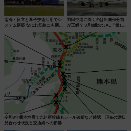
南海・日立と量子技術活用でシ
羽田空港に着くのは出発何分前
ステム構築 なにわ筋線にも期待
が正解？ 9月始動のJAL「第1タ
乗務員・車両計画作業を短縮へ
ーミナル北側サテライト」は徒
歩1キロ超え！ 知っておきたい
変更点まとめ
令和8年熊本地震で九州新幹線もレール破断など確認 現在の運転
見合わせ状況と交通網への影響