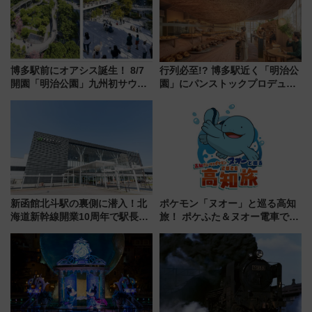
博多駅前にオアシス誕生！ 8/7
行列必至!? 博多駅近く「明治公
開園「明治公園」九州初サウナ
園」にパンストックプロデュー
TOTOPAや日本一のピザなど絶
スの新業態『Land Bageri』8/7
品グルメ登場で駅前の過ごし方
オープン 秋からはビストロ営業
はどう変わる？
も！
新函館北斗駅の裏側に潜入！北
ポケモン「ヌオー」と巡る高知
海道新幹線開業10周年で駅長
旅！ ポケふた＆ヌオー電車で楽
室・地下通路など公開イベン
しむ鉄道スタンプラリーで土佐
ト 参加方法や体験内容を紹介
路の絶景と絶品グルメを満喫！
（7月18日スタート）