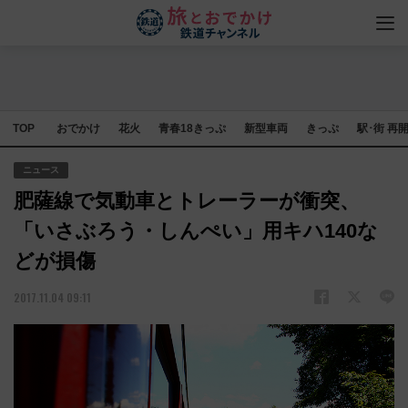
TOP
おでかけ
花火
青春18きっぷ
新型車両
きっぷ
駅･街 再
ニュース
肥薩線で気動車とトレーラーが衝突、
「いさぶろう・しんぺい」用キハ140な
どが損傷
2017.11.04 09:11