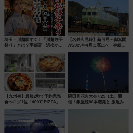
沢へ遊びに行こう
埼玉・川越駅すぐ！「川越餃子
【名鉄広見線】新可児～御嵩間
祭り」とは？宇都宮・浜松から
が2029年4月に廃止へ 存続協
ご当地和牛まで全国の人気餃子
議終了で100年の歴史に幕
を食べ比べ【7月25日・26日開
催】
【九州初】最短2秒で予約完売！
隅田川花火大会7/25（土）開
食べログ1位「400℃ PIZZA」が
催！銀座線96本増発と 激混みの
博多駅すぐの明治公園に8/7オー
「浅草駅」を回避する最寄り駅･
プン。もつ鍋風など限定メニュ
アクセス攻略法、2万発の花火が
ーも
都心の夜に！