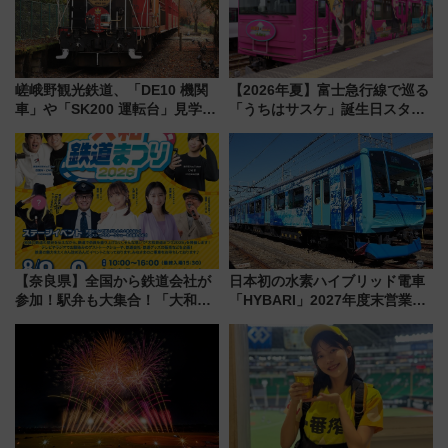
嵯峨野観光鉄道、「DE10 機関
【2026年夏】富士急行線で巡る
車」や「SK200 運転台」見学ツ
「うちはサスケ」誕生日スタン
アーを開催！ ラストランイベン
プラリー！富士急ハイランド限
トの一環で激レア体験できちゃ
定グルメ＆グッズ徹底ガイド
うかも 参加方法やスケジュール
をご紹介
【奈良県】全国から鉄道会社が
日本初の水素ハイブリッド電車
参加！駅弁も大集合！「大和鉄
「HYBARI」2027年度末営業運
道まつり2026」が8月8日・9日
転へ 鉄道・発電・まちづくり
に開催決定
で水素利活用が加速