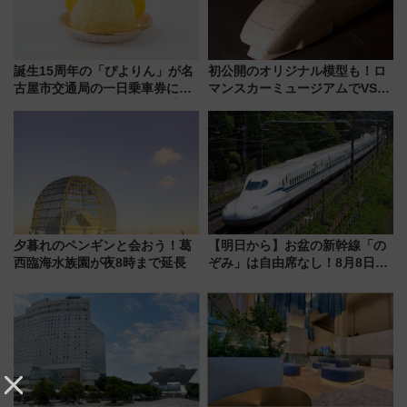
誕生15周年の「ぴよりん」が名
初公開のオリジナル模型も！ロ
古屋市交通局の一日乗車券に！
マンスカーミュージアムでVSE
東山線では貸切電車も登場【限
の設計秘話に迫る企画展が7月
定1万5000枚】
15日スタート
夕暮れのペンギンと会おう！葛
【明日から】お盆の新幹線「の
西臨海水族園が夜8時まで延長
ぞみ」は自由席なし！8月8日午
前はほぼ満席…でも数時間ズラ
せば空きが見つかることも 混
雑避ける「空席」探しのコツ