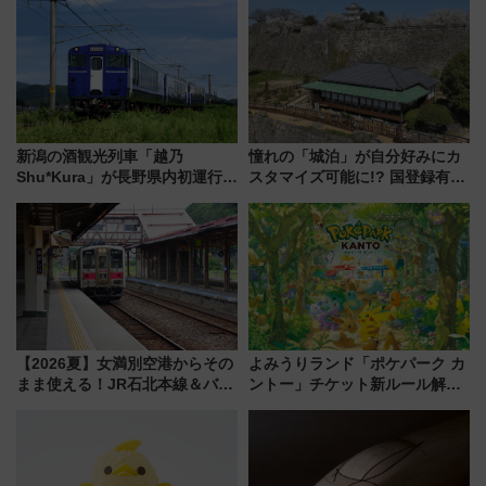
新潟の酒観光列車「越乃
憧れの「城泊」が自分好みにカ
Shu*Kura」が長野県内初運行！
スタマイズ可能に!? 国登録有形
地酒と食を味わう信州プレDC特
文化財・丸亀城「延寿閣別館」
別企画
にオーダーメイド型の宿泊プラ
ンが誕生！
【2026夏】女満別空港からその
よみうりランド「ポケパーク カ
まま使える！JR石北本線＆バス
ントー」チケット新ルール解
乗り放題「北見・網走周遊フリ
説！購入制限の緩和と入場時の
ーパス」でおトクに道東観光
本人確認が11月スタート
（8/3発売）