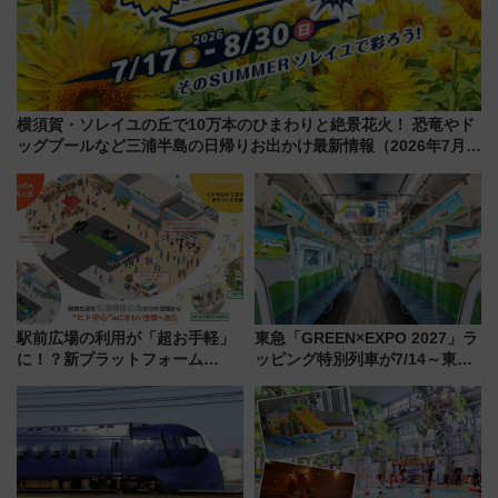
横須賀・ソレイユの丘で10万本のひまわりと絶景花火！ 恐竜やド
ッグプールなど三浦半島の日帰りお出かけ最新情報（2026年7月
17日～開催）
駅前広場の利用が「超お手軽」
東急「GREEN×EXPO 2027」ラ
に！？新プラットフォーム
ッピング特別列車が7/14～東
「HirakeBA」8月3日始動、ス
横・田園都市・目黒線でデビュ
マホで簡単申請 物販や演奏会な
ー！ 注目の編成やデザインまと
どに【JR東日本】
め