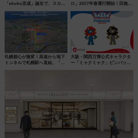
「ekubo京成」誕生で、スカイ
ロ」2027年春運行開始！田無・
ライナーも停まる巨大ハブ駅・
新所沢にも停車 2028年春には
新鎌ヶ谷はどう変わる？ 全テナ
「第2弾」も
ント情報も公開！
札幌都心が激変！高速から地下
大阪・関西万博公式キャラクタ
トンネルで札幌駅へ直結、「創
ー「ミャクミャク」ピンバッジ
成川通都心アクセス道路」が7月
新登場！関西の駅構内などで7月
から本格着工、延長4.8km整備
中旬発売
事業の全貌