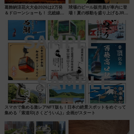
葛飾納涼花火大会2026は2万発
球場のビール販売員が車内に登
＆ドローンショーも！ 北総線を
場！夏の移動を盛り上げるJR九
使った穴場アクセスや臨時列
州「ビール新幹線」7月31日・8
車、観覧スポット情報と周辺観
月7日限定 ソフトバンクホーク
光まとめ（7/28開催）
スとコラボ
スマホで集める激レアNFT版も！日本の絶景スポットをめぐって
集める「索道印(さくどういん)」企画がスタート