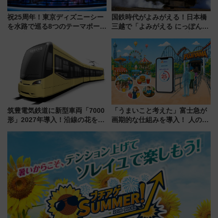
祝25周年！東京ディズニーシー
国鉄時代がよみがえる！日本橋
を水路で巡る8つのテーマポート
三越で「よみがえる にっぽんの
と限定デコレーションを解説
鉄道展」7/22-8/3開催、広田尚
敬の名作写真も、駅弁フェスも
同時開催！
筑豊電気鉄道に新型車両「7000
「うまいこと考えた」富士急が
形」2027年導入！沿線の花をイ
画期的な仕組みを導入！ 人のか
メージしたイエローを採用 車
わりにスマホが並ぶ「分身く
内は落ち着いたゆとりある空間
ん」始動
に